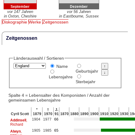
September
Dezember
vor 147 Jahren
vor 56 Jahren
in Oxton, Cheshire
in Eastbourne, Sussex
Diskographie
Werke
Zeitgenossen
Zeitgenossen
Länderauswahl / Sortieren
Name
Geburtsjahr
Lebensjahre
Sterbejahr
Spalte 4 = Lebensalter des Komponisten / Anzahl der
gemeinsamen Lebensjahre
*
†
J.
Cyril Scott
1879
1970
91
1870
1880
1890
1900
1910
1920
1930
19
1904
1977
66
Addinsell
,
Richard
1905
1985
65
Alwyn
,