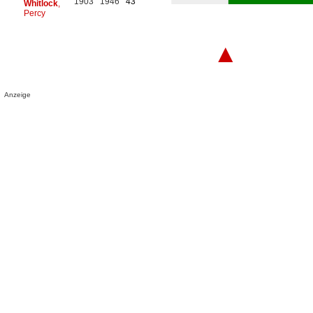
1903
1946
43
Whitlock
,
Percy
▲
Anzeige