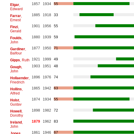
1857
1934
55
Elgar
,
Edward
1885
1918
33
Farrar
,
Ernest
1901
1956
55
Finzi
,
Gerald
1880
1939
59
Foulds
,
John
1877
1950
71
Gardiner
,
Balfour
1921
1999
49
Gipps
, Ruth
1903
1951
48
Gough
,
John
1896
1976
74
Hollaender
,
Friedrich
1865
1942
63
Hollins
,
Alfred
1874
1934
55
Holst
,
Gustav
1898
1982
72
Howell
,
Dorothy
1879
1962
83
Ireland
,
John
1861
1946
67
Jones
,