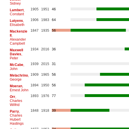
Sidney
1905
1951
46
Lambert
,
Constant
1906
1983
64
Lutyens
,
Elisabeth
1847
1935
56
Mackenzie
II
,
Alexander
Campbell
1934
2016
36
Maxwell
Davies
,
Peter
1939
2015
31
McCabe
,
John
1909
1965
56
Melachrino
,
George
1894
1950
56
Moeran
,
Ernest John
1893
1976
77
Orr
,
Charles
Wilfrid
1848
1918
39
Parry
,
Charles
Hubert
Hastings