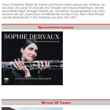
Franz Schuberts Werke für Violine und Klavier haben genau den Umfang, der
auf zwei CDs passt. Es sind die drei Sonaten des Neunzehnjährigen, die der
geschäftstüchtige Verleger Diabelli als „Sonatinen“ herausgegeben hat, dazu
kommen die als „Grand Duo“ veröffentlichte Sonate A-Dur, das h-Moll-Rondo
und die bedeutende C-Dur-Fantasie aus dem Jahr 1827.
Neuveröffentlichungen
Weitere 39 Themen