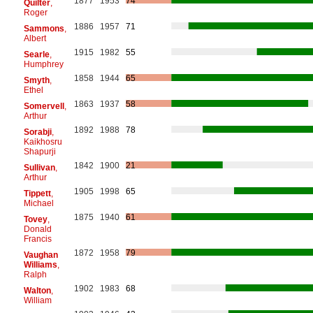
1877
1953
74
Quilter
,
Roger
1886
1957
71
Sammons
,
Albert
1915
1982
55
Searle
,
Humphrey
1858
1944
65
Smyth
,
Ethel
1863
1937
58
Somervell
,
Arthur
1892
1988
78
Sorabji
,
Kaikhosru
Shapurji
1842
1900
21
Sullivan
,
Arthur
1905
1998
65
Tippett
,
Michael
1875
1940
61
Tovey
,
Donald
Francis
1872
1958
79
Vaughan
Williams
,
Ralph
1902
1983
68
Walton
,
William