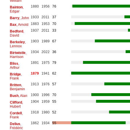
William
1880
1956
76
Bainton
,
Edgar
1933
2011
37
Barry
, John
1883
1953
70
Bax
, Arnold
1937
2011
33
Bedford
,
David
1903
1989
67
Berkeley
,
Lennox
1934
2022
36
Birtwistle
,
Harrison
1891
1975
79
Bliss
,
Arthur
1879
1941
62
Bridge
,
Frank
1913
1976
57
Britten
,
Benjamin
1900
1996
70
Bush
, Alan
1904
1959
55
Clifford
,
Hubert
1918
1980
52
Cordell
,
Frank
1862
1934
55
Delius
,
Frédéric