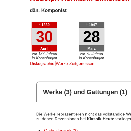
dän. Komponist
* 1889
† 1947
30
28
April
März
vor 137 Jahren
vor 79 Jahren
in Kopenhagen
in Kopenhagen
Diskographie
Werke
Zeitgenossen
Werke (3) und Gattungen (1)
Die Werke repräsentieren nicht das vollständige We
zu denen Rezensionen bei
Klassik Heute
vorliege
Orchesterwerk (3)