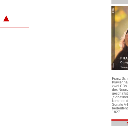
▲
Franz Sch
Klavier h
zwei CDs 
des Neunz
geschäftst
„Sonatine
kommen di
Sonate A-
bedeutend
1827.