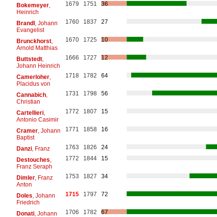
1679
1751
36
Bokemeyer
,
Heinrich
1760
1837
27
Brandl
, Johann
Evangelist
1670
1725
10
Brunckhorst
,
Arnold Matthias
1666
1727
12
Buttstedt
,
Johann Heinrich
1718
1782
64
Camerloher
,
Placidus von
1731
1798
56
Cannabich
,
Christian
1772
1807
15
Cartellieri
,
Antonio Casimir
1771
1858
16
Cramer
, Johann
Baptist
1763
1826
24
Danzi
, Franz
1772
1844
15
Destouches
,
Franz Seraph
1753
1827
34
Dimler
, Franz
Anton
1715
1797
72
Doles
, Johann
Friedrich
1706
1782
67
Donati
, Johann