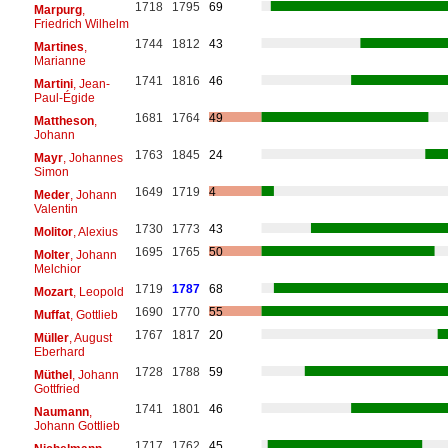
1718
1795
69
Marpurg
,
Friedrich Wilhelm
1744
1812
43
Martines
,
Marianne
1741
1816
46
Martini
, Jean-
Paul-Égide
1681
1764
49
Mattheson
,
Johann
1763
1845
24
Mayr
, Johannes
Simon
1649
1719
4
Meder
, Johann
Valentin
1730
1773
43
Molitor
, Alexius
1695
1765
50
Molter
, Johann
Melchior
1719
1787
68
Mozart
, Leopold
1690
1770
55
Muffat
, Gottlieb
1767
1817
20
Müller
, August
Eberhard
1728
1788
59
Müthel
, Johann
Gottfried
1741
1801
46
Naumann
,
Johann Gottlieb
1717
1762
45