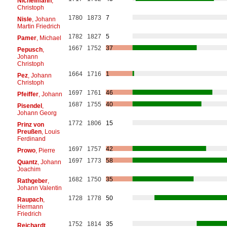
Nichelmann
,
Christoph
1780
1873
7
Nisle
, Johann
Martin Friedrich
1782
1827
5
Pamer
, Michael
1667
1752
37
Pepusch
,
Johann
Christoph
1664
1716
1
Pez
, Johann
Christoph
1697
1761
46
Pfeiffer
, Johann
1687
1755
40
Pisendel
,
Johann Georg
1772
1806
15
Prinz von
Preußen
, Louis
Ferdinand
1697
1757
42
Prowo
, Pierre
1697
1773
58
Quantz
, Johann
Joachim
1682
1750
35
Rathgeber
,
Johann Valentin
1728
1778
50
Raupach
,
Hermann
Friedrich
1752
1814
35
Reichardt
,