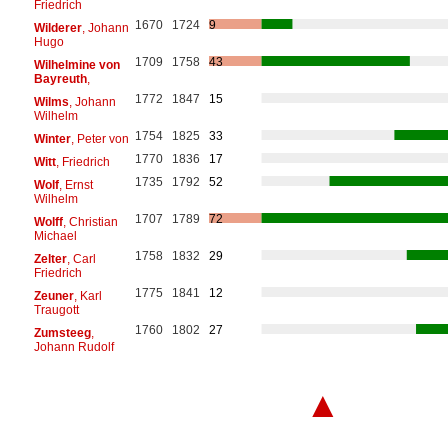
Friedrich
1670
1724
9
Wilderer
, Johann
Hugo
1709
1758
43
Wilhelmine von
Bayreuth
,
1772
1847
15
Wilms
, Johann
Wilhelm
1754
1825
33
Winter
, Peter von
1770
1836
17
Witt
, Friedrich
1735
1792
52
Wolf
, Ernst
Wilhelm
1707
1789
72
Wolff
, Christian
Michael
1758
1832
29
Zelter
, Carl
Friedrich
1775
1841
12
Zeuner
, Karl
Traugott
1760
1802
27
Zumsteeg
,
Johann Rudolf
▲