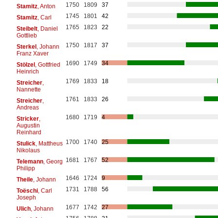
1750
1809
37
Stamitz
, Anton
1745
1801
42
Stamitz
, Carl
1765
1823
22
Steibelt
, Daniel
Gottlieb
1750
1817
37
Sterkel
, Johann
Franz Xaver
1690
1749
34
Stölzel
, Gottfried
Heinrich
1769
1833
18
Streicher
,
Nannette
1761
1833
26
Streicher
,
Andreas
1680
1719
4
Stricker
,
Augustin
Reinhard
1700
1740
25
Stulick
, Mattheus
Nikolaus
1681
1767
52
Telemann
, Georg
Philipp
1646
1724
9
Theile
, Johann
1731
1788
56
Toëschi
, Carl
Joseph
1677
1742
27
Ulich
, Johann