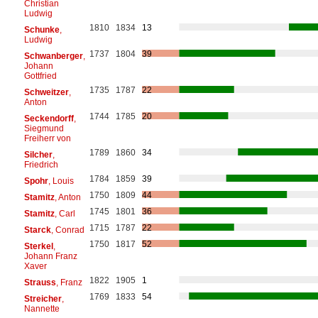
Christian
Ludwig
1810
1834
13
Schunke
,
Ludwig
1737
1804
39
Schwanberger
,
Johann
Gottfried
1735
1787
22
Schweitzer
,
Anton
1744
1785
20
Seckendorff
,
Siegmund
Freiherr von
1789
1860
34
Silcher
,
Friedrich
1784
1859
39
Spohr
, Louis
1750
1809
44
Stamitz
, Anton
1745
1801
36
Stamitz
, Carl
1715
1787
22
Starck
, Conrad
1750
1817
52
Sterkel
,
Johann Franz
Xaver
1822
1905
1
Strauss
, Franz
1769
1833
54
Streicher
,
Nannette