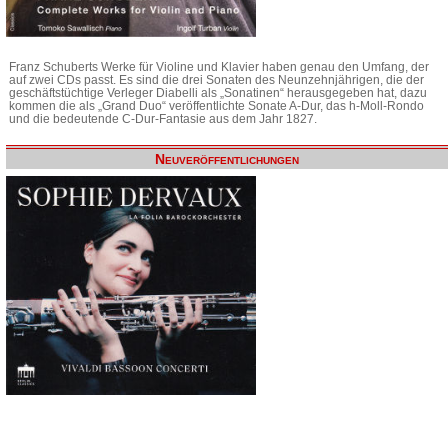
Franz Schuberts Werke für Violine und Klavier haben genau den Umfang, der
auf zwei CDs passt. Es sind die drei Sonaten des Neunzehnjährigen, die der
geschäftstüchtige Verleger Diabelli als „Sonatinen“ herausgegeben hat, dazu
kommen die als „Grand Duo“ veröffentlichte Sonate A-Dur, das h-Moll-Rondo
und die bedeutende C-Dur-Fantasie aus dem Jahr 1827.
Neuveröffentlichungen