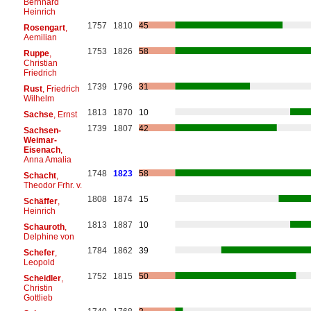
Bernhard
Heinrich
1757
1810
45
Rosengart
,
Aemilian
1753
1826
58
Ruppe
,
Christian
Friedrich
1739
1796
31
Rust
, Friedrich
Wilhelm
1813
1870
10
Sachse
, Ernst
1739
1807
42
Sachsen-
Weimar-
Eisenach
,
Anna Amalia
1748
1823
58
Schacht
,
Theodor Frhr. v.
1808
1874
15
Schäffer
,
Heinrich
1813
1887
10
Schauroth
,
Delphine von
1784
1862
39
Schefer
,
Leopold
1752
1815
50
Scheidler
,
Christin
Gottlieb