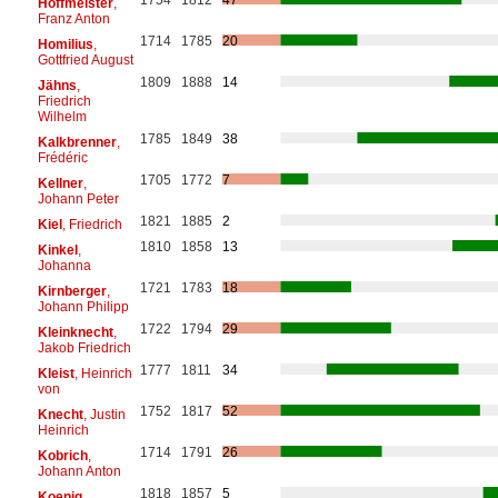
Hoffmeister
,
Franz Anton
1714
1785
20
Homilius
,
Gottfried August
1809
1888
14
Jähns
,
Friedrich
Wilhelm
1785
1849
38
Kalkbrenner
,
Frédéric
1705
1772
7
Kellner
,
Johann Peter
1821
1885
2
Kiel
, Friedrich
1810
1858
13
Kinkel
,
Johanna
1721
1783
18
Kirnberger
,
Johann Philipp
1722
1794
29
Kleinknecht
,
Jakob Friedrich
1777
1811
34
Kleist
, Heinrich
von
1752
1817
52
Knecht
, Justin
Heinrich
1714
1791
26
Kobrich
,
Johann Anton
1818
1857
5
Koenig
,