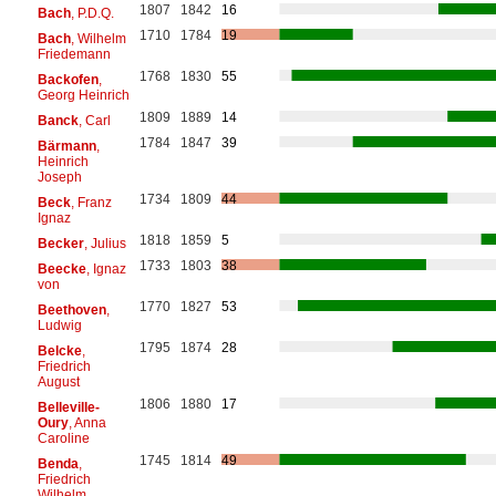
1807
1842
16
Bach
, P.D.Q.
1710
1784
19
Bach
, Wilhelm
Friedemann
1768
1830
55
Backofen
,
Georg Heinrich
1809
1889
14
Banck
, Carl
1784
1847
39
Bärmann
,
Heinrich
Joseph
1734
1809
44
Beck
, Franz
Ignaz
1818
1859
5
Becker
, Julius
1733
1803
38
Beecke
, Ignaz
von
1770
1827
53
Beethoven
,
Ludwig
1795
1874
28
Belcke
,
Friedrich
August
1806
1880
17
Belleville-
Oury
, Anna
Caroline
1745
1814
49
Benda
,
Friedrich
Wilhelm