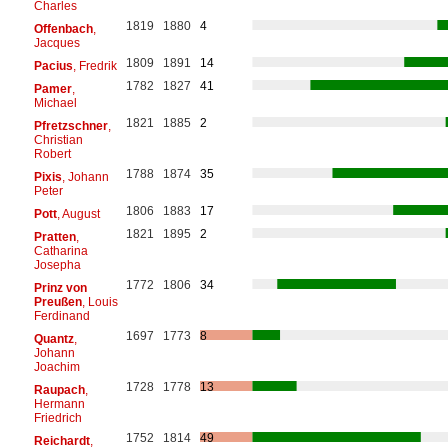
Charles
1819
1880
4
Offenbach
,
Jacques
1809
1891
14
Pacius
, Fredrik
1782
1827
41
Pamer
,
Michael
1821
1885
2
Pfretzschner
,
Christian
Robert
1788
1874
35
Pixis
, Johann
Peter
1806
1883
17
Pott
, August
1821
1895
2
Pratten
,
Catharina
Josepha
1772
1806
34
Prinz von
Preußen
, Louis
Ferdinand
1697
1773
8
Quantz
,
Johann
Joachim
1728
1778
13
Raupach
,
Hermann
Friedrich
1752
1814
49
Reichardt
,