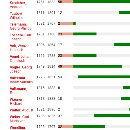
1761
1833
58
Streicher
,
Andreas
1811
1891
12
Taubert
,
Wilhelm
1681
1767
2
Telemann
,
Georg Philipp
1731
1788
23
Toëschi
, Carl
Joseph
1806
1864
17
Veit
, Wenzel
Heinrich
1756
1788
23
Vogel
, Johann
Christoph
1749
1814
49
Vogler
, Georg
Joseph
1770
1851
53
Volckmar
,
Adam Valentin
1815
1883
8
Volkmann
,
Robert
1813
1883
10
Wagner
,
Richard
1821
1896
2
Walter
, August
1786
1826
37
Weber
, Carl
Maria von
1723
1797
32
Wendling
,