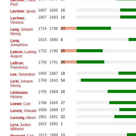
Paul
1807
1895
16
Lachner
, Ignaz
1807
1893
16
Lachner
,
Vinzenz
1724
1798
33
Lang
, Johann
Georg
1815
1880
8
Lang
,
Josephine
1752
1790
25
Lebrun
, Ludwig
August
1756
1791
26
LeBrun
,
Francesca
1805
1887
18
Lee
, Sebastian
1769
1843
54
Lickl
, Johann
Georg
1795
1869
28
Liebmann
,
Helene
1796
1869
27
Loewe
, Carl
1806
1889
17
Lorenz
, Oswald
1801
1851
22
Lortzing
, Albert
1822
1882
1
Lyra
, Justus
Wilhelm
1813
1889
10
Mangold
, Carl