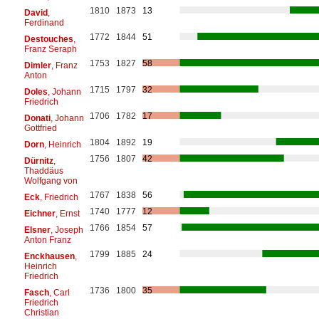
1810
1873
13
David
,
Ferdinand
1772
1844
51
Destouches
,
Franz Seraph
1753
1827
58
Dimler
, Franz
Anton
1715
1797
32
Doles
, Johann
Friedrich
1706
1782
17
Donati
, Johann
Gottfried
1804
1892
19
Dorn
, Heinrich
1756
1807
42
Dürnitz
,
Thaddäus
Wolfgang von
1767
1838
56
Eck
, Friedrich
1740
1777
12
Eichner
, Ernst
1766
1854
57
Elsner
, Joseph
Anton Franz
1799
1885
24
Enckhausen
,
Heinrich
Friedrich
1736
1800
35
Fasch
, Carl
Friedrich
Christian