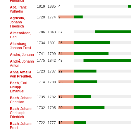
Friedrich
1819
1885
4
Abt
, Franz
Wilhelm
1720
1774
9
Agricola
,
Johann
Friedrich
1786
1843
37
Almenräder
,
Carl
1734
1801
36
Altenburg
,
Johann Ernst
1741
1799
34
André
, Johann
1775
1842
48
André
, Johann
Anton
1723
1787
22
Anna Amalia
von Preußen
,
1714
1788
23
Bach
, Carl
Philipp
Emanuel
1735
1782
17
Bach
, Johann
Christian
1732
1795
30
Bach
, Johann
Christoph
Friedrich
1722
1777
12
Bach
, Johann
Ernst