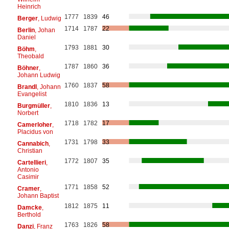
Heinrich
1777
1839
46
Berger
, Ludwig
1714
1787
22
Berlin
, Johan
Daniel
1793
1881
30
Böhm
,
Theobald
1787
1860
36
Böhner
,
Johann Ludwig
1760
1837
58
Brandl
, Johann
Evangelist
1810
1836
13
Burgmüller
,
Norbert
1718
1782
17
Camerloher
,
Placidus von
1731
1798
33
Cannabich
,
Christian
1772
1807
35
Cartellieri
,
Antonio
Casimir
1771
1858
52
Cramer
,
Johann Baptist
1812
1875
11
Damcke
,
Berthold
1763
1826
58
Danzi
, Franz