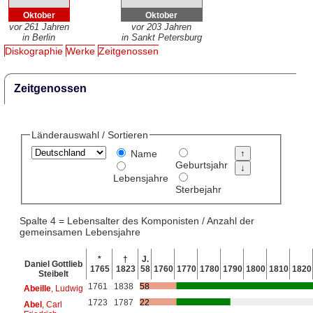
Oktober
Oktober
vor 261 Jahren
vor 203 Jahren
in Berlin
in Sankt Petersburg
Diskographie
Werke
Zeitgenossen
Zeitgenossen
Länderauswahl / Sortieren
Name
Geburtsjahr
Lebensjahre
Sterbejahr
Spalte 4 = Lebensalter des Komponisten / Anzahl der
gemeinsamen Lebensjahre
*
†
J.
Daniel Gottlieb
1765
1823
58
1760
1770
1780
1790
1800
1810
1820
Steibelt
1761
1838
58
Abeille
, Ludwig
1723
1787
22
Abel
, Carl