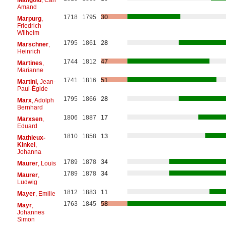
Amand
1718
1795
30
Marpurg
,
Friedrich
Wilhelm
1795
1861
28
Marschner
,
Heinrich
1744
1812
47
Martines
,
Marianne
1741
1816
51
Martini
, Jean-
Paul-Égide
1795
1866
28
Marx
, Adolph
Bernhard
1806
1887
17
Marxsen
,
Eduard
1810
1858
13
Mathieux-
Kinkel
,
Johanna
1789
1878
34
Maurer
, Louis
1789
1878
34
Maurer
,
Ludwig
1812
1883
11
Mayer
, Emilie
1763
1845
58
Mayr
,
Johannes
Simon