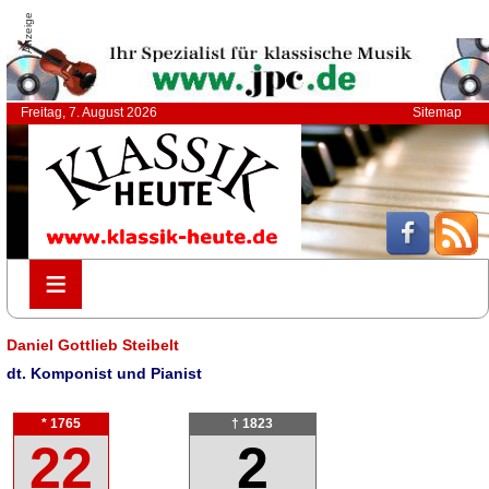
Anzeige
Freitag, 7. August 2026
Sitemap
≡
≡
Daniel Gottlieb Steibelt
dt. Komponist und Pianist
* 1765
† 1823
22
2