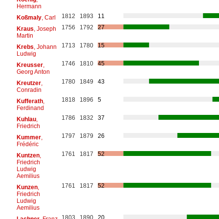
Hermann
1812
1893
11
Koßmaly
, Carl
1756
1792
27
Kraus
, Joseph
Martin
1713
1780
15
Krebs
, Johann
Ludwig
1746
1810
45
Kreusser
,
Georg Anton
1780
1849
43
Kreutzer
,
Conradin
1818
1896
5
Kufferath
,
Ferdinand
1786
1832
37
Kuhlau
,
Friedrich
1797
1879
26
Kummer
,
Frédéric
1761
1817
52
Kuntzen
,
Friedrich
Ludwig
Aemilius
1761
1817
52
Kunzen
,
Friedrich
Ludwig
Aemilius
1803
1890
20
Lachner
, Franz