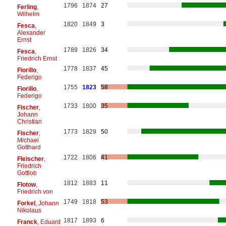
1796
1874
27
Ferling
,
Wilhelm
1820
1849
3
Fesca
,
Alexander
Ernst
1789
1826
34
Fesca
,
Friedrich Ernst
1778
1837
45
Fiorillo
,
Federigo
1755
1823
58
Fiorillo
,
Federigo
1733
1800
35
Fischer
,
Johann
Christian
1773
1829
50
Fischer
,
Michael
Gotthard
1722
1806
41
Fleischer
,
Friedrich
Gottlob
1812
1883
11
Flotow
,
Friedrich von
1749
1818
53
Forkel
, Johann
Nikolaus
1817
1893
6
Franck
, Eduard