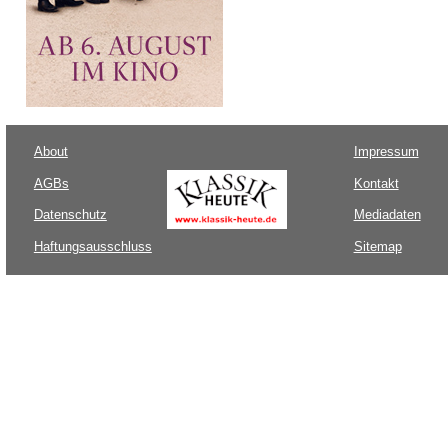
About
Impressum
AGBs
Kontakt
Datenschutz
Mediadaten
Haftungsausschluss
Sitemap