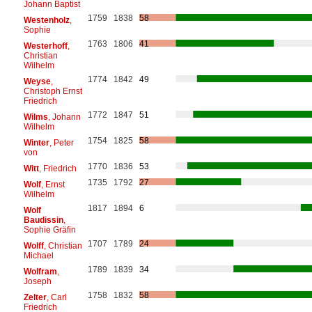
Johann Baptist
1759
1838
58
Westenholz
,
Sophie
1763
1806
41
Westerhoff
,
Christian
Wilhelm
1774
1842
49
Weyse
,
Christoph Ernst
Friedrich
1772
1847
51
Wilms
, Johann
Wilhelm
1754
1825
58
Winter
, Peter
von
1770
1836
53
Witt
, Friedrich
1735
1792
27
Wolf
, Ernst
Wilhelm
1817
1894
6
Wolf
Baudissin
,
Sophie Gräfin
1707
1789
24
Wolff
, Christian
Michael
1789
1839
34
Wolfram
,
Joseph
1758
1832
58
Zelter
, Carl
Friedrich