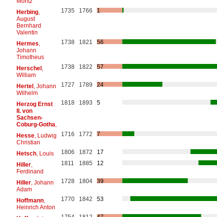
Moritz
1735
1766
1
Herbing
,
August
Bernhard
Valentin
1738
1821
56
Hermes
,
Johann
Timotheus
1738
1822
57
Herschel
,
William
1727
1789
24
Hertel
, Johann
Wilhelm
1818
1893
5
Herzog Ernst
II. von
Sachsen-
Coburg-Gotha
,
1716
1772
7
Hesse
, Ludwig
Christian
1806
1872
17
Hetsch
, Louis
1811
1885
12
Hiller
,
Ferdinand
1728
1804
39
Hiller
, Johann
Adam
1770
1842
53
Hoffmann
,
Heinrich Anton
1754
1812
47