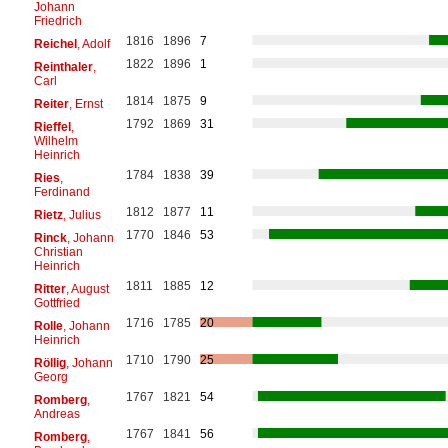
Johann
Friedrich
1816
1896
7
Reichel
, Adolf
1822
1896
1
Reinthaler
,
Carl
1814
1875
9
Reiter
, Ernst
1792
1869
31
Rieffel
,
Wilhelm
Heinrich
1784
1838
39
Ries
,
Ferdinand
1812
1877
11
Rietz
, Julius
1770
1846
53
Rinck
, Johann
Christian
Heinrich
1811
1885
12
Ritter
, August
Gottfried
1716
1785
20
Rolle
, Johann
Heinrich
1710
1790
25
Röllig
, Johann
Georg
1767
1821
54
Romberg
,
Andreas
1767
1841
56
Romberg
,