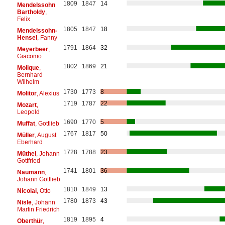
1809
1847
14
Mendelssohn
Bartholdy
,
Felix
1805
1847
18
Mendelssohn-
Hensel
, Fanny
1791
1864
32
Meyerbeer
,
Giacomo
1802
1869
21
Molique
,
Bernhard
Wilhelm
1730
1773
8
Molitor
, Alexius
1719
1787
22
Mozart
,
Leopold
1690
1770
5
Muffat
, Gottlieb
1767
1817
50
Müller
, August
Eberhard
1728
1788
23
Müthel
, Johann
Gottfried
1741
1801
36
Naumann
,
Johann Gottlieb
1810
1849
13
Nicolai
, Otto
1780
1873
43
Nisle
, Johann
Martin Friedrich
1819
1895
4
Oberthür
,