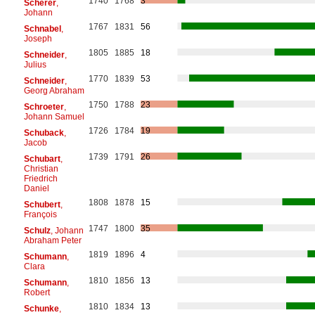
1740
1768
3
Scherer
,
Johann
1767
1831
56
Schnabel
,
Joseph
1805
1885
18
Schneider
,
Julius
1770
1839
53
Schneider
,
Georg Abraham
1750
1788
23
Schroeter
,
Johann Samuel
1726
1784
19
Schuback
,
Jacob
1739
1791
26
Schubart
,
Christian
Friedrich
Daniel
1808
1878
15
Schubert
,
François
1747
1800
35
Schulz
, Johann
Abraham Peter
1819
1896
4
Schumann
,
Clara
1810
1856
13
Schumann
,
Robert
1810
1834
13
Schunke
,