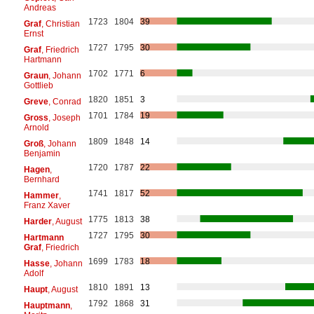
Andreas
1723
1804
39
Graf
, Christian
Ernst
1727
1795
30
Graf
, Friedrich
Hartmann
1702
1771
6
Graun
, Johann
Gottlieb
1820
1851
3
Greve
, Conrad
1701
1784
19
Gross
, Joseph
Arnold
1809
1848
14
Groß
, Johann
Benjamin
1720
1787
22
Hagen
,
Bernhard
1741
1817
52
Hammer
,
Franz Xaver
1775
1813
38
Harder
, August
1727
1795
30
Hartmann
Graf
, Friedrich
1699
1783
18
Hasse
, Johann
Adolf
1810
1891
13
Haupt
, August
1792
1868
31
Hauptmann
,