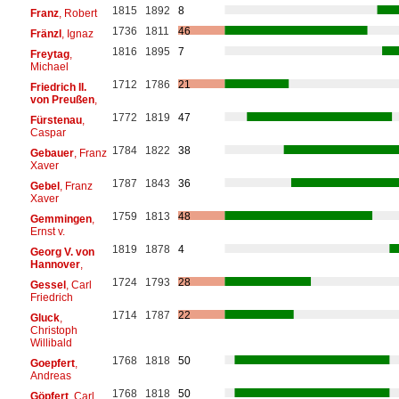
1815
1892
8
Franz
, Robert
1736
1811
46
Fränzl
, Ignaz
1816
1895
7
Freytag
,
Michael
1712
1786
21
Friedrich II.
von Preußen
,
1772
1819
47
Fürstenau
,
Caspar
1784
1822
38
Gebauer
, Franz
Xaver
1787
1843
36
Gebel
, Franz
Xaver
1759
1813
48
Gemmingen
,
Ernst v.
1819
1878
4
Georg V. von
Hannover
,
1724
1793
28
Gessel
, Carl
Friedrich
1714
1787
22
Gluck
,
Christoph
Willibald
1768
1818
50
Goepfert
,
Andreas
1768
1818
50
Göpfert
, Carl