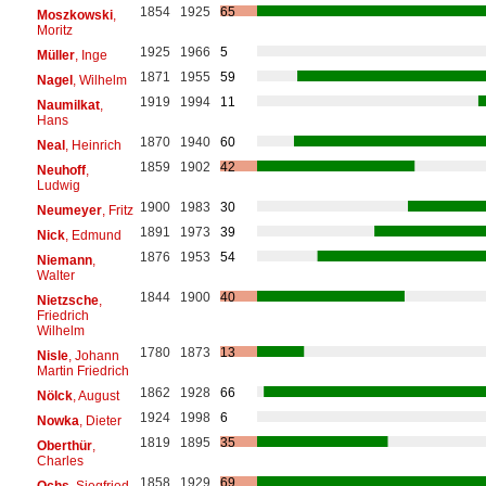
1854
1925
65
Moszkowski
,
Moritz
1925
1966
5
Müller
, Inge
1871
1955
59
Nagel
, Wilhelm
1919
1994
11
Naumilkat
,
Hans
1870
1940
60
Neal
, Heinrich
1859
1902
42
Neuhoff
,
Ludwig
1900
1983
30
Neumeyer
, Fritz
1891
1973
39
Nick
, Edmund
1876
1953
54
Niemann
,
Walter
1844
1900
40
Nietzsche
,
Friedrich
Wilhelm
1780
1873
13
Nisle
, Johann
Martin Friedrich
1862
1928
66
Nölck
, August
1924
1998
6
Nowka
, Dieter
1819
1895
35
Oberthür
,
Charles
1858
1929
69
Ochs
, Siegfried