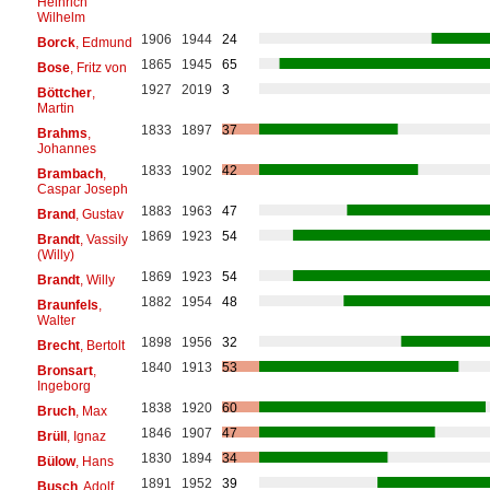
Heinrich
Wilhelm
1906
1944
24
Borck
, Edmund
1865
1945
65
Bose
, Fritz von
1927
2019
3
Böttcher
,
Martin
1833
1897
37
Brahms
,
Johannes
1833
1902
42
Brambach
,
Caspar Joseph
1883
1963
47
Brand
, Gustav
1869
1923
54
Brandt
, Vassily
(Willy)
1869
1923
54
Brandt
, Willy
1882
1954
48
Braunfels
,
Walter
1898
1956
32
Brecht
, Bertolt
1840
1913
53
Bronsart
,
Ingeborg
1838
1920
60
Bruch
, Max
1846
1907
47
Brüll
, Ignaz
1830
1894
34
Bülow
, Hans
1891
1952
39
Busch
, Adolf