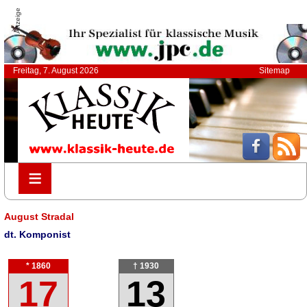
Anzeige
Freitag, 7. August 2026
Sitemap
≡
≡
August Stradal
dt. Komponist
* 1860
† 1930
17
13