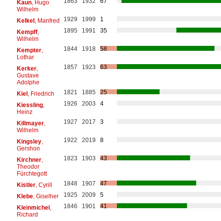
1863
1932
67
Kaun
, Hugo
Wilhelm
1929
1999
1
Kelkel
, Manfred
1895
1991
35
Kempff
,
Wilhelm
1844
1918
58
Kempter
,
Lothar
1857
1923
63
Kerker
,
Gustave
Adolphe
1821
1885
25
Kiel
, Friedrich
1926
2003
4
Kiessling
,
Heinz
1927
2017
3
Killmayer
,
Wilhelm
1922
2019
8
Kingsley
,
Gershon
1823
1903
43
Kirchner
,
Theodor
Fürchtegott
1848
1907
47
Kistler
, Cyrill
1925
2009
5
Klebe
, Giselher
1846
1901
41
Kleinmichel
,
Richard