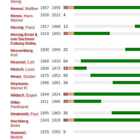
Georg
1857
1956
70
Hensel
, Walther
1926
2012
4
Henze
, Hans
Werner
1917
1986
13
Herzog
, Franz
1818
1893
33
Herzog Ernst II.
von Sachsen-
Coburg-Gotha
,
1908
1994
22
Hessenberg
,
Kurt
1866
1933
64
Hesssel
, Carl
1806
1872
12
Hetsch
, Louis
1875
1952
55
Heuer
, Gustav
1896
1961
34
Heymann
,
Werner R.
1849
1924
64
Hildach
, Eugen
1811
1885
25
Hiller
,
Ferdinand
1895
1963
35
Hindemith
, Paul
1843
1926
66
Hochberg
,
Bolko
1925
2002
5
Hummel
,
Bertold