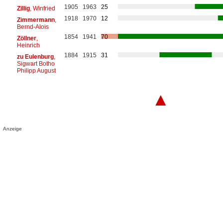
1905
1963
25
Zillig
, Winfried
1918
1970
12
Zimmermann
,
Bernd-Alois
1854
1941
70
Zöllner
,
Heinrich
1884
1915
31
zu Eulenburg
,
Sigwart Botho
Philipp August
▲
Anzeige