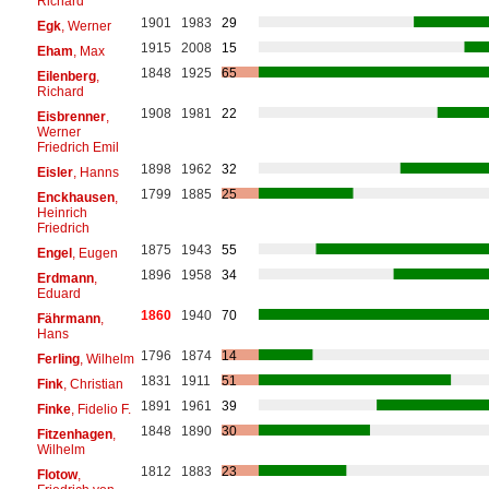
Richard
1901
1983
29
Egk
, Werner
1915
2008
15
Eham
, Max
1848
1925
65
Eilenberg
,
Richard
1908
1981
22
Eisbrenner
,
Werner
Friedrich Emil
1898
1962
32
Eisler
, Hanns
1799
1885
25
Enckhausen
,
Heinrich
Friedrich
1875
1943
55
Engel
, Eugen
1896
1958
34
Erdmann
,
Eduard
1860
1940
70
Fährmann
,
Hans
1796
1874
14
Ferling
, Wilhelm
1831
1911
51
Fink
, Christian
1891
1961
39
Finke
, Fidelio F.
1848
1890
30
Fitzenhagen
,
Wilhelm
1812
1883
23
Flotow
,