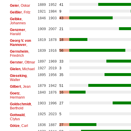
1889
1952
41
Geier
, Oskar
1921
1984
9
Geißler
, Fritz
1846
1903
43
Gelbke
,
Johannes
1909
2007
21
Genzmer
,
Harald
1819
1878
18
Georg V. von
Hannover
,
1839
1916
56
Gernsheim
,
Friedrich
1897
1969
33
Gerster
, Ottmar
1927
2019
3
Gielen
, Michael
1895
1956
35
Gieseking
,
Walter
1879
1942
51
Gilbert
, Jean
1840
1876
16
Goetz
,
Hermann
1903
1996
27
Goldschmidt
,
Berthold
1925
2023
5
Gottwald
,
Clytus
1836
1887
27
Götze
, Carl