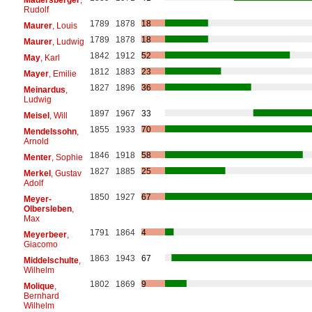
Rudolf
1789
1878
18
Maurer
, Louis
1789
1878
18
Maurer
, Ludwig
1842
1912
52
May
, Karl
1812
1883
23
Mayer
, Emilie
1827
1896
36
Meinardus
,
Ludwig
1897
1967
33
Meisel
, Will
1855
1933
70
Mendelssohn
,
Arnold
1846
1918
58
Menter
, Sophie
1827
1885
25
Merkel
, Gustav
Adolf
1850
1927
67
Meyer-
Olbersleben
,
Max
1791
1864
4
Meyerbeer
,
Giacomo
1863
1943
67
Middelschulte
,
Wilhelm
1802
1869
9
Molique
,
Bernhard
Wilhelm