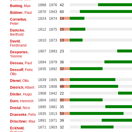
1888
1976
42
Butting
, Max
1870
1943
60
Büttner
, Paul
1824
1874
14
Cornelius
,
Peter
1812
1875
15
Damcke
,
Berthold
1810
1873
13
David
,
Ferdinand
1907
1993
23
Desportes
,
Yvonne
1894
1979
36
Dessau
, Paul
1835
1892
32
Dessoff
, Felix
Otto
1839
1905
45
Dienel
, Otto
1829
1908
48
Dietrich
, Albert
1908
1942
22
Distler
, Hugo
1804
1892
32
Dorn
, Heinrich
1895
1981
35
Dostal
, Nico
1835
1913
53
Draeseke
, Felix
1891
1971
39
Drischner
, Max
1871
1903
32
Eckhold
,