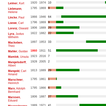
1920
1974
10
Leimer
, Kurt
1795
1869
9
Liebmann
,
Helene
1866
1946
64
Lincke
, Paul
1796
1869
9
Loewe
, Carl
1806
1889
29
Lorenz
, Oswald
1822
1882
22
Lyra
, Justus
Wilhelm
1897
1953
33
Mackeben
,
Theo
1860
1911
51
Mahler
, Gustav
1923
2016
7
Mamlok
, Ursula
1928
2005
2
Mangelsdorff
,
Albert
1813
1889
29
Mangold
, Carl
Amand
1795
1861
1
Marschner
,
Heinrich
1795
1866
6
Marx
, Adolph
Bernhard
1806
1887
27
Marxsen
,
Eduard
1889
1971
41
Mauersberger
,