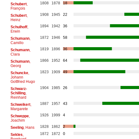
1808
1878
18
Schubert
,
François
1908
1945
22
Schubert
,
Heinz
1894
1942
36
Schulhoff
,
Erwin
1872
1946
58
Schumann
,
Camillo
1819
1896
36
Schumann
,
Clara
1866
1952
64
Schumann
,
Georg
1823
1909
49
Schuncke
,
Johann
Gottfried Hugo
1904
1985
26
Schwarz-
Schilling
,
Reinhard
1887
1957
43
Schweikert
,
Margarete
1926
1999
4
Schweppe
,
Joachim
1828
1862
2
Seeling
, Hans
1872
1872
0
Sekles
,
Bernhard