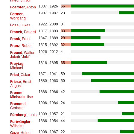
Friedrich von
1837
1926
66
Foerster
, Anton
1907
1987
23
Fortner
,
Wolfgang
1922
2009
8
Foss
, Lukas
1817
1893
33
Franck
, Eduard
1847
1889
29
Frank
, Ernst
1815
1892
32
Franz
, Robert
1926
2012
4
Freund
, Walter
Jakob "Joki"
1816
1895
35
Freytag
,
Michael
1871
1941
59
Fried
, Oskar
1880
1963
50
Friese
, Ernst
August
1888
1986
42
Fromm-
Michaels
, Ilse
1906
1984
24
Frommel
,
Gerhard
1909
1957
21
Fürnberg
, Louis
1886
1954
44
Furtwängler
,
Wilhelm
1908
1967
22
Gaze
, Heino