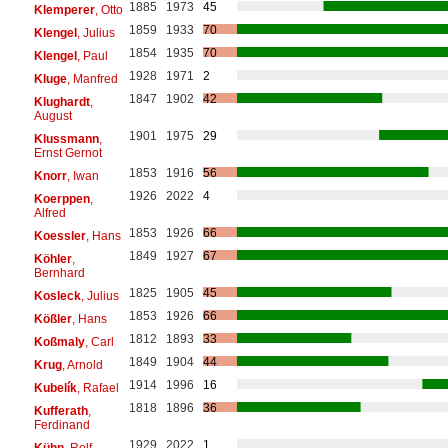
1885
1973
45
Klemperer
, Otto
1859
1933
70
Klengel
, Julius
1854
1935
70
Klengel
, Paul
1928
1971
2
Kluge
, Manfred
1847
1902
42
Klughardt
,
August
1901
1975
29
Klussmann
,
Ernst Gernot
1853
1916
56
Knorr
, Iwan
1926
2022
4
Koerppen
,
Alfred
1853
1926
66
Koessler
, Hans
1849
1927
67
Köhler
,
Bernhard
1825
1905
45
Kosleck
, Julius
1853
1926
66
Kößler
, Hans
1812
1893
33
Koßmaly
, Carl
1849
1904
44
Krug
, Arnold
1914
1996
16
Kubelík
, Rafael
1818
1896
36
Kufferath
,
Ferdinand
1929
2022
1
Kühn
, Rolf