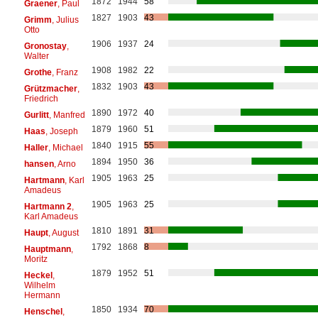
1872
1944
58
Graener
, Paul
1827
1903
43
Grimm
, Julius
Otto
1906
1937
24
Gronostay
,
Walter
1908
1982
22
Grothe
, Franz
1832
1903
43
Grützmacher
,
Friedrich
1890
1972
40
Gurlitt
, Manfred
1879
1960
51
Haas
, Joseph
1840
1915
55
Haller
, Michael
1894
1950
36
hansen
, Arno
1905
1963
25
Hartmann
, Karl
Amadeus
1905
1963
25
Hartmann 2
,
Karl Amadeus
1810
1891
31
Haupt
, August
1792
1868
8
Hauptmann
,
Moritz
1879
1952
51
Heckel
,
Wilhelm
Hermann
1850
1934
70
Henschel
,