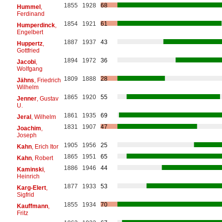
1855
1928
68
Hummel
,
Ferdinand
1854
1921
61
Humperdinck
,
Engelbert
1887
1937
43
Huppertz
,
Gottfried
1894
1972
36
Jacobi
,
Wolfgang
1809
1888
28
Jähns
, Friedrich
Wilhelm
1865
1920
55
Jenner
, Gustav
U.
1861
1935
69
Jeral
, Wilhelm
1831
1907
47
Joachim
,
Joseph
1905
1956
25
Kahn
, Erich Itor
1865
1951
65
Kahn
, Robert
1886
1946
44
Kaminski
,
Heinrich
1877
1933
53
Karg-Elert
,
Sigfrid
1855
1934
70
Kauffmann
,
Fritz