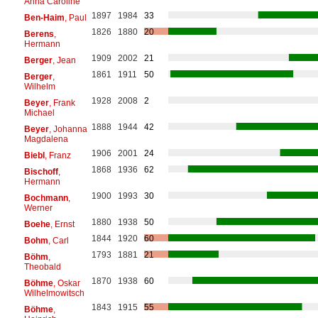
Anna Caroline
1897
1984
33
Ben-Haim
, Paul
1826
1880
20
Berens
,
Hermann
1909
2002
21
Berger
, Jean
1861
1911
50
Berger
,
Wilhelm
1928
2008
2
Beyer
, Frank
Michael
1888
1944
42
Beyer
, Johanna
Magdalena
1906
2001
24
Biebl
, Franz
1868
1936
62
Bischoff
,
Hermann
1900
1993
30
Bochmann
,
Werner
1880
1938
50
Boehe
, Ernst
1844
1920
60
Bohm
, Carl
1793
1881
21
Böhm
,
Theobald
1870
1938
60
Böhme
, Oskar
Wilhelmowitsch
1843
1915
55
Böhme
,