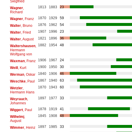
Siegfried
1813
1883
23
Wagner
,
Richard
1870
1929
59
Wagner
, Franz
1876
1962
54
Walter
, Bruno
1907
1996
23
Walter
, Fried
1821
1896
36
Walter
, August
1882
1954
48
Waltershausen
,
Hermann
Wolfgang von
1906
1967
24
Waxman
, Franz
1900
1950
30
Weill
, Kurt
1840
1906
46
Werman
, Oskar
1867
1940
63
Weschke
, Paul
1870
1943
60
Wetzler
,
Hermann Hans
1897
1977
33
Weyrauch
,
Johannes
1878
1919
41
Wiggert
, Paul
1845
1908
48
Wilhelmj
,
August
1897
1985
33
Wimmer
, Heinz