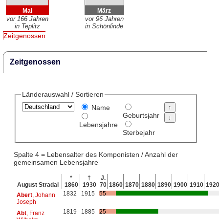
Mai
März
vor 166 Jahren
vor 96 Jahren
in Teplitz
in Schönlinde
Zeitgenossen
Zeitgenossen
Länderauswahl / Sortieren
Name
Geburtsjahr
Lebensjahre
Sterbejahr
Spalte 4 = Lebensalter des Komponisten / Anzahl der
gemeinsamen Lebensjahre
*
†
J.
August Stradal
1860
1930
70
1860
1870
1880
1890
1900
1910
192
1832
1915
55
Abert
, Johann
Joseph
1819
1885
25
Abt
, Franz