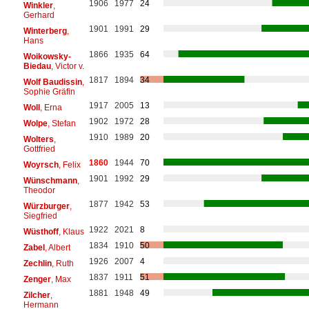
1906
1977
24
Winkler
,
Gerhard
1901
1991
29
Winterberg
,
Hans
1866
1935
64
Woikowsky-
Biedau
, Victor v.
1817
1894
34
Wolf Baudissin
,
Sophie Gräfin
1917
2005
13
Woll
, Erna
1902
1972
28
Wolpe
, Stefan
1910
1989
20
Wolters
,
Gottfried
1860
1944
70
Woyrsch
, Felix
1901
1992
29
Wünschmann
,
Theodor
1877
1942
53
Würzburger
,
Siegfried
1922
2021
8
Wüsthoff
, Klaus
1834
1910
50
Zabel
, Albert
1926
2007
4
Zechlin
, Ruth
1837
1911
51
Zenger
, Max
1881
1948
49
Zilcher
,
Hermann