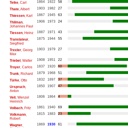
1864
1922
58
Teike
, Carl
1903
1982
27
Thate
, Albert
1867
1945
63
Thiessen
, Karl
1906
1973
24
Thilman
,
Johannes Paul
1887
1971
43
Tiessen
, Heinz
1875
1944
55
Translateur
,
Siegfried
1903
1979
27
Trexler
, Georg
Max
1908
1951
22
Triebel
, Walter
1837
1920
60
Troyer
, Carlos
1879
1968
51
Trunk
, Richard
1832
1897
37
Türke
, Otto
1850
1907
47
Urspruch
,
Anton
1806
1864
4
Veit
, Wenzel
Heinrich
1861
1940
69
Volbach
, Fritz
1815
1883
23
Volkmann
,
Robert
1869
1930
61
Wagner
,