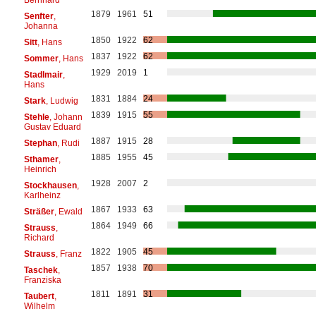
1879
1961
51
Senfter
,
Johanna
1850
1922
62
Sitt
, Hans
1837
1922
62
Sommer
, Hans
1929
2019
1
Stadlmair
,
Hans
1831
1884
24
Stark
, Ludwig
1839
1915
55
Stehle
, Johann
Gustav Eduard
1887
1915
28
Stephan
, Rudi
1885
1955
45
Sthamer
,
Heinrich
1928
2007
2
Stockhausen
,
Karlheinz
1867
1933
63
Sträßer
, Ewald
1864
1949
66
Strauss
,
Richard
1822
1905
45
Strauss
, Franz
1857
1938
70
Taschek
,
Franziska
1811
1891
31
Taubert
,
Wilhelm