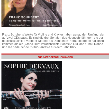
Franz Schuberts Werke für Violine und Klavier haben genau den Umfang, der
auf zwei CDs passt. Es sind die drei Sonaten des Neunzehnjährigen, die der
geschäftstüchtige Verleger Diabelli als „Sonatinen“ herausgegeben hat, dazu
kommen die als „Grand Duo“ veröffentlichte Sonate A-Dur, das h-Moll-Rondo
und die bedeutende C-Dur-Fantasie aus dem Jahr 1827.
Neuveröffentlichungen