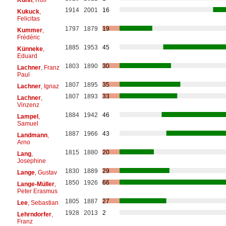
1914
2001
16
Kukuck
,
Felicitas
1797
1879
19
Kummer
,
Frédéric
1885
1953
45
Künneke
,
Eduard
1803
1890
30
Lachner
, Franz
Paul
1807
1895
35
Lachner
, Ignaz
1807
1893
33
Lachner
,
Vinzenz
1884
1942
46
Lampel
,
Samuel
1887
1966
43
Landmann
,
Arno
1815
1880
20
Lang
,
Josephine
1830
1889
29
Lange
, Gustav
1850
1926
66
Lange-Müller
,
Peter Erasmus
1805
1887
27
Lee
, Sebastian
1928
2013
2
Lehrndorfer
,
Franz