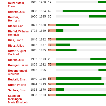
1911
1968
19
Reizenstein
,
Franz
1868
1934
62
Renner
, Josef
1900
1985
30
Reutter
,
Hermann
1827
1888
28
Riedel
, Carl
1792
1869
9
Rieffel
, Wilhelm
Heinrich
1846
1932
70
Ries
, Franz
1812
1877
17
Rietz
, Julius
1811
1885
25
Ritter
, August
Gottfried
1902
1973
28
Rixner
, Josef
1855
1932
70
Röntgen
, Julius
1912
1995
18
Rosenstengel
,
Albrecht
1840
1916
56
Rudorff
, Ernst
1844
1919
59
Rüfer
, Philipp
1813
1870
10
Sachse
, Ernst
1853
1923
63
Sachsen-
Meiningen
,
Marie Elisabeth