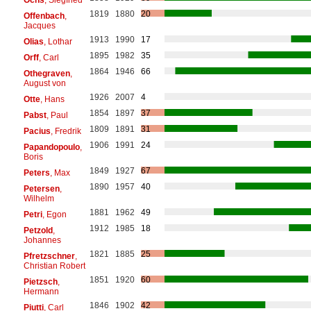
1819
1880
20
Offenbach
,
Jacques
1913
1990
17
Olias
, Lothar
1895
1982
35
Orff
, Carl
1864
1946
66
Othegraven
,
August von
1926
2007
4
Otte
, Hans
1854
1897
37
Pabst
, Paul
1809
1891
31
Pacius
, Fredrik
1906
1991
24
Papandopoulo
,
Boris
1849
1927
67
Peters
, Max
1890
1957
40
Petersen
,
Wilhelm
1881
1962
49
Petri
, Egon
1912
1985
18
Petzold
,
Johannes
1821
1885
25
Pfretzschner
,
Christian Robert
1851
1920
60
Pietzsch
,
Hermann
1846
1902
42
Piutti
, Carl