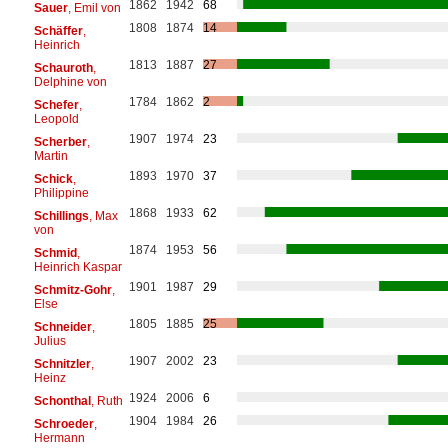
1862
1942
68
Sauer
, Emil von
1808
1874
14
Schäffer
,
Heinrich
1813
1887
27
Schauroth
,
Delphine von
1784
1862
2
Schefer
,
Leopold
1907
1974
23
Scherber
,
Martin
1893
1970
37
Schick
,
Philippine
1868
1933
62
Schillings
, Max
von
1874
1953
56
Schmid
,
Heinrich Kaspar
1901
1987
29
Schmitz-Gohr
,
Else
1805
1885
25
Schneider
,
Julius
1907
2002
23
Schnitzler
,
Heinz
1924
2006
6
Schonthal
, Ruth
1904
1984
26
Schroeder
,
Hermann