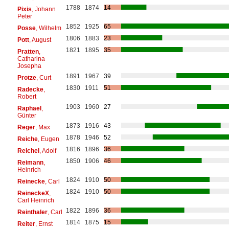
1788
1874
14
Pixis
, Johann
Peter
1852
1925
65
Posse
, Wilhelm
1806
1883
23
Pott
, August
1821
1895
35
Pratten
,
Catharina
Josepha
1891
1967
39
Protze
, Curt
1830
1911
51
Radecke
,
Robert
1903
1960
27
Raphael
,
Günter
1873
1916
43
Reger
, Max
1878
1946
52
Reiche
, Eugen
1816
1896
36
Reichel
, Adolf
1850
1906
46
Reimann
,
Heinrich
1824
1910
50
Reinecke
, Carl
1824
1910
50
ReineckeX
,
Carl Heinrich
1822
1896
36
Reinthaler
, Carl
1814
1875
15
Reiter
, Ernst