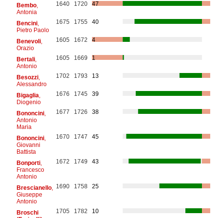
1640
1720
47
Bembo
,
Antonia
1675
1755
40
Bencini
,
Pietro Paolo
1605
1672
4
Benevoli
,
Orazio
1605
1669
1
Bertali
,
Antonio
1702
1793
13
Besozzi
,
Alessandro
1676
1745
39
Bigaglia
,
Diogenio
1677
1726
38
Bononcini
,
Antonio
Maria
1670
1747
45
Bononcini
,
Giovanni
Battista
1672
1749
43
Bonporti
,
Francesco
Antonio
1690
1758
25
Brescianello
,
Giuseppe
Antonio
1705
1782
10
Broschi