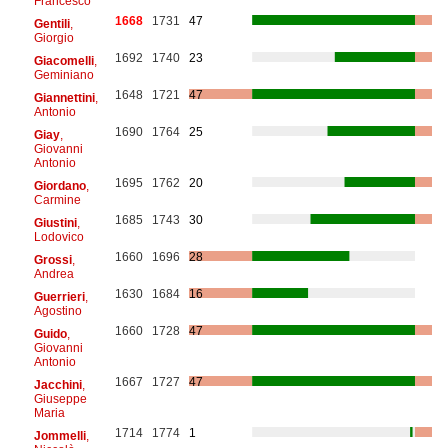
Francesco
1668
1731
47
Gentili
,
Giorgio
1692
1740
23
Giacomelli
,
Geminiano
1648
1721
47
Giannettini
,
Antonio
1690
1764
25
Giay
,
Giovanni
Antonio
1695
1762
20
Giordano
,
Carmine
1685
1743
30
Giustini
,
Lodovico
1660
1696
28
Grossi
,
Andrea
1630
1684
16
Guerrieri
,
Agostino
1660
1728
47
Guido
,
Giovanni
Antonio
1667
1727
47
Jacchini
,
Giuseppe
Maria
1714
1774
1
Jommelli
,