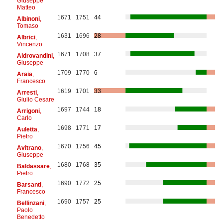
Giuseppe
Matteo
1671
1751
44
Albinoni
,
Tomaso
1631
1696
28
Albrici
,
Vincenzo
1671
1708
37
Aldrovandini
,
Giuseppe
1709
1770
6
Araia
,
Francesco
1619
1701
33
Arresti
,
Giulio Cesare
1697
1744
18
Arrigoni
,
Carlo
1698
1771
17
Auletta
,
Pietro
1670
1756
45
Avitrano
,
Giuseppe
1680
1768
35
Baldassare
,
Pietro
1690
1772
25
Barsanti
,
Francesco
1690
1757
25
Bellinzani
,
Paolo
Benedetto