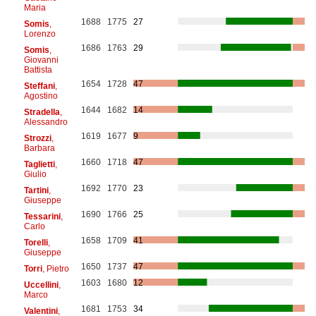
Maria
1688
1775
27
Somis
,
Lorenzo
1686
1763
29
Somis
,
Giovanni
Battista
1654
1728
47
Steffani
,
Agostino
1644
1682
14
Stradella
,
Alessandro
1619
1677
9
Strozzi
,
Barbara
1660
1718
47
Taglietti
,
Giulio
1692
1770
23
Tartini
,
Giuseppe
1690
1766
25
Tessarini
,
Carlo
1658
1709
41
Torelli
,
Giuseppe
1650
1737
47
Torri
, Pietro
1603
1680
12
Uccellini
,
Marco
1681
1753
34
Valentini
,