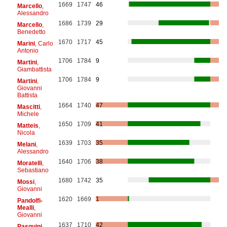
1669
1747
46
Marcello
,
Alessandro
1686
1739
29
Marcello
,
Benedetto
1670
1717
45
Marini
, Carlo
Antonio
1706
1784
9
Martini
,
Giambattista
1706
1784
9
Martini
,
Giovanni
Battista
1664
1740
47
Mascitti
,
Michele
1650
1709
41
Matteis
,
Nicola
1639
1703
35
Melani
,
Alessandro
1640
1706
38
Moratelli
,
Sebastiano
1680
1742
35
Mossi
,
Giovanni
1620
1669
1
Pandolfi-
Mealli
,
Giovanni
1637
1710
42
Pasquini
,