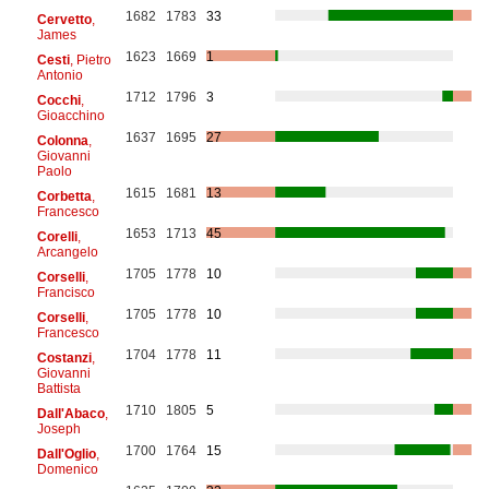
1682
1783
33
Cervetto
,
James
1623
1669
1
Cesti
, Pietro
Antonio
1712
1796
3
Cocchi
,
Gioacchino
1637
1695
27
Colonna
,
Giovanni
Paolo
1615
1681
13
Corbetta
,
Francesco
1653
1713
45
Corelli
,
Arcangelo
1705
1778
10
Corselli
,
Francisco
1705
1778
10
Corselli
,
Francesco
1704
1778
11
Costanzi
,
Giovanni
Battista
1710
1805
5
Dall'Abaco
,
Joseph
1700
1764
15
Dall'Oglio
,
Domenico