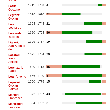
Niccolò
1711
1788
4
Latilla
,
Gaetano
1626
1690
22
Legrenzi
,
Giovanni
1694
1744
21
Leo
,
Leonardo
1620
1704
36
Leonarda
,
Isabella
1696
1787
19
Liguori
,
Sant'Alfonso
dei
1695
1764
20
Locatelli
,
Pietro
Antonio
1640
1713
45
Lorenzani
,
Paolo
1666
1740
47
Lotti
, Antonio
1700
1775
15
Luparini
,
Giovanni
Battista
1672
1737
43
Mancini
,
Francesco
1684
1762
31
Manfredini
,
Francesco