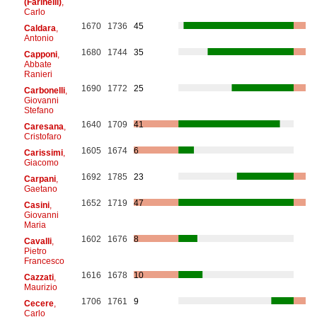
(Farinelli)
,
Carlo
1670
1736
45
Caldara
,
Antonio
1680
1744
35
Capponi
,
Abbate
Ranieri
1690
1772
25
Carbonelli
,
Giovanni
Stefano
1640
1709
41
Caresana
,
Cristofaro
1605
1674
6
Carissimi
,
Giacomo
1692
1785
23
Carpani
,
Gaetano
1652
1719
47
Casini
,
Giovanni
Maria
1602
1676
8
Cavalli
,
Pietro
Francesco
1616
1678
10
Cazzati
,
Maurizio
1706
1761
9
Cecere
,
Carlo