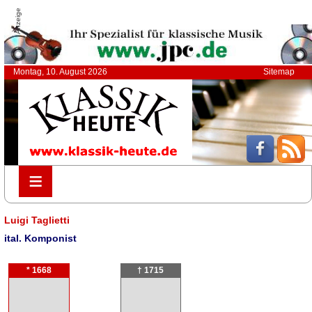
Anzeige
Montag, 10. August 2026
Sitemap
≡
≡
Luigi Taglietti
ital. Komponist
* 1668
† 1715