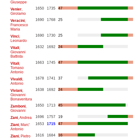
Giuseppe
1650
1735
47
Venier
,
Girolamo
1690
1768
25
Veracini
,
Francesco
Maria
1690
1730
25
Vinci
,
Leonardo
1632
1692
24
Vitali
,
Giovanni
Battista
1663
1745
47
Vitali
,
Tomaso
Antonio
1678
1741
37
Vivaldi
,
Antonio
1638
1692
24
Viviani
,
Giovanni
Bonaventura
1650
1713
45
Zamboni
,
Giovanni
1696
1757
19
Zani
, Andrea
1653
1715
47
Ziani
, Marc'
Antonio
1616
1684
16
Ziani
, Pietro