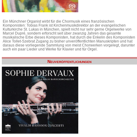
Ein Münchner Organist wirbt für die Chormusik eines französischen
Komponisten: Tobias Frank ist Kirchenmusikdirektor an der evangelischen
Kulturkirche St. Lukas in München, spielt nicht nur sehr gerne Orgelwerke von
Marcel Dupré, sondern erforscht seit über zwanzig Jahren das gesamte
musikalische Erbe dieses Komponisten, hat durch die Enkelin des Komponisten
Alice Tollet-Szebrat Zugang zu bisher unveröffentlichten Manuskripten und hat
daraus diese vorliegende Sammlung von meist Chorwerken vorgelegt, darunter
auch ein paar Lieder und Werke für Klavier und für Orgel.
Neuveröffentlichungen