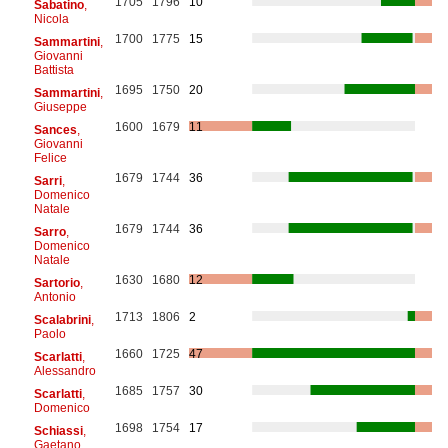
1705
1796
10
Sabatino
,
Nicola
1700
1775
15
Sammartini
,
Giovanni
Battista
1695
1750
20
Sammartini
,
Giuseppe
1600
1679
11
Sances
,
Giovanni
Felice
1679
1744
36
Sarri
,
Domenico
Natale
1679
1744
36
Sarro
,
Domenico
Natale
1630
1680
12
Sartorio
,
Antonio
1713
1806
2
Scalabrini
,
Paolo
1660
1725
47
Scarlatti
,
Alessandro
1685
1757
30
Scarlatti
,
Domenico
1698
1754
17
Schiassi
,
Gaetano