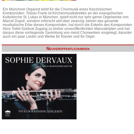
Ein Münchner Organist wirbt für die Chormusik eines französischen
Komponisten: Tobias Frank ist Kirchenmusikdirektor an der evangelischen
Kulturkirche St. Lukas in München, spielt nicht nur sehr gerne Orgelwerke von
Marcel Dupré, sondern erforscht seit über zwanzig Jahren das gesamte
musikalische Erbe dieses Komponisten, hat durch die Enkelin des Komponisten
Alice Tollet-Szebrat Zugang zu bisher unveröffentlichten Manuskripten und hat
daraus diese vorliegende Sammlung von meist Chorwerken vorgelegt, darunter
auch ein paar Lieder und Werke für Klavier und für Orgel.
Neuveröffentlichungen