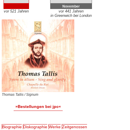
November
vor 521 Jahren
vor 441 Jahren
in Greenwich bei London
Thomas Tallis / Signum
»Bestellungen bei jpc«
Biographie
Diskographie
Werke
Zeitgenossen