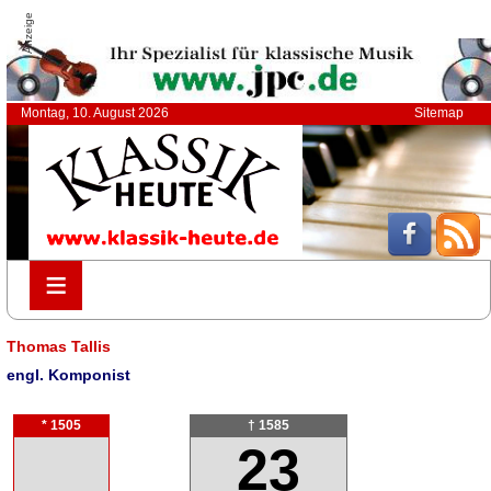
Anzeige
Montag, 10. August 2026
Sitemap
≡
≡
Thomas Tallis
engl. Komponist
* 1505
† 1585
23