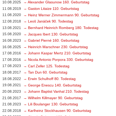
10.08.2025
→ Alexander Glasunow 160. Geburtstag
11.08.2019
→ Gaston Litaize 110. Geburtstag
11.08.2020
→ Heinz Werner Zimmermann 90. Geburtstag
12.08.2018
→ Leoš Janáček 90. Todestag
13.08.2021
→ Bernhard Heinrich Romberg 180. Todestag
15.08.2020
→ Jacques Ibert 130. Geburtstag
16.08.2023
→ Gabriel Pierné 160. Geburtstag
16.08.2025
→ Heinrich Marschner 230. Geburtstag
17.08.2016
→ Johann Kaspar Mertz 210. Geburtstag
17.08.2016
→ Nicola Antonio Porpora 330. Geburtstag
17.08.2023
→ Carl Zeller 125. Todestag
18.08.2017
→ Tan Dun 60. Geburtstag
18.08.2022
→ Erwin Schulhoff 80. Todestag
19.08.2021
→ George Enescu 140. Geburtstag
20.08.2023
→ Johann Baptist Vanhal 210. Todestag
21.08.2017
→ Wilhelm Killmayer 90. Geburtstag
21.08.2023
→ Lili Boulanger 130. Geburtstag
22.08.2018
→ Karlheinz Stockhausen 90. Geburtstag