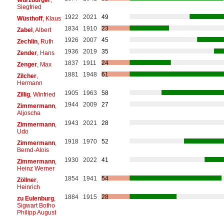
Siegfried
1922
2021
49
Wüsthoff
, Klaus
1834
1910
23
Zabel
, Albert
1926
2007
45
Zechlin
, Ruth
1936
2019
35
Zender
, Hans
1837
1911
24
Zenger
, Max
1881
1948
61
Zilcher
,
Hermann
1905
1963
58
Zillig
, Winfried
1944
2009
27
Zimmermann
,
Aljoscha
1943
2021
28
Zimmermann
,
Udo
1918
1970
52
Zimmermann
,
Bernd-Alois
1930
2022
41
Zimmermann
,
Heinz Werner
1854
1941
54
Zöllner
,
Heinrich
1884
1915
28
zu Eulenburg
,
Sigwart Botho
Philipp August