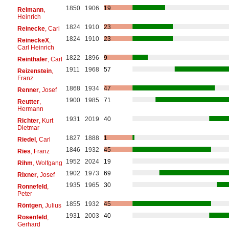
1850
1906
19
Reimann
,
Heinrich
1824
1910
23
Reinecke
, Carl
1824
1910
23
ReineckeX
,
Carl Heinrich
1822
1896
9
Reinthaler
, Carl
1911
1968
57
Reizenstein
,
Franz
1868
1934
47
Renner
, Josef
1900
1985
71
Reutter
,
Hermann
1931
2019
40
Richter
, Kurt
Dietmar
1827
1888
1
Riedel
, Carl
1846
1932
45
Ries
, Franz
1952
2024
19
Rihm
, Wolfgang
1902
1973
69
Rixner
, Josef
1935
1965
30
Ronnefeld
,
Peter
1855
1932
45
Röntgen
, Julius
1931
2003
40
Rosenfeld
,
Gerhard