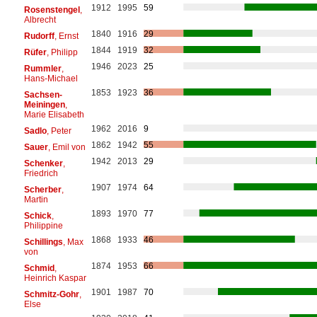
1912
1995
59
Rosenstengel
,
Albrecht
1840
1916
29
Rudorff
, Ernst
1844
1919
32
Rüfer
, Philipp
1946
2023
25
Rummler
,
Hans-Michael
1853
1923
36
Sachsen-
Meiningen
,
Marie Elisabeth
1962
2016
9
Sadlo
, Peter
1862
1942
55
Sauer
, Emil von
1942
2013
29
Schenker
,
Friedrich
1907
1974
64
Scherber
,
Martin
1893
1970
77
Schick
,
Philippine
1868
1933
46
Schillings
, Max
von
1874
1953
66
Schmid
,
Heinrich Kaspar
1901
1987
70
Schmitz-Gohr
,
Else