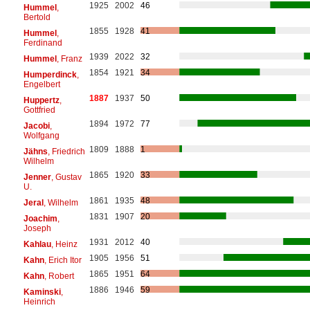
1925
2002
46
Hummel
,
Bertold
1855
1928
41
Hummel
,
Ferdinand
1939
2022
32
Hummel
, Franz
1854
1921
34
Humperdinck
,
Engelbert
1887
1937
50
Huppertz
,
Gottfried
1894
1972
77
Jacobi
,
Wolfgang
1809
1888
1
Jähns
, Friedrich
Wilhelm
1865
1920
33
Jenner
, Gustav
U.
1861
1935
48
Jeral
, Wilhelm
1831
1907
20
Joachim
,
Joseph
1931
2012
40
Kahlau
, Heinz
1905
1956
51
Kahn
, Erich Itor
1865
1951
64
Kahn
, Robert
1886
1946
59
Kaminski
,
Heinrich