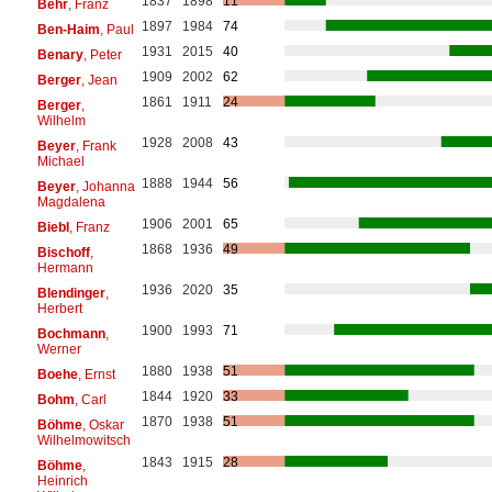
1837
1898
11
Behr
, Franz
1897
1984
74
Ben-Haim
, Paul
1931
2015
40
Benary
, Peter
1909
2002
62
Berger
, Jean
1861
1911
24
Berger
,
Wilhelm
1928
2008
43
Beyer
, Frank
Michael
1888
1944
56
Beyer
, Johanna
Magdalena
1906
2001
65
Biebl
, Franz
1868
1936
49
Bischoff
,
Hermann
1936
2020
35
Blendinger
,
Herbert
1900
1993
71
Bochmann
,
Werner
1880
1938
51
Boehe
, Ernst
1844
1920
33
Bohm
, Carl
1870
1938
51
Böhme
, Oskar
Wilhelmowitsch
1843
1915
28
Böhme
,
Heinrich