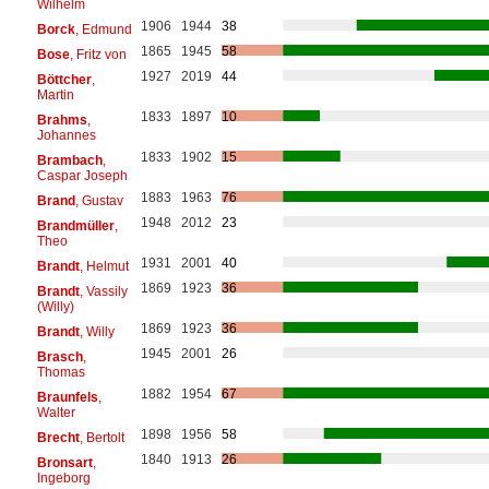
Wilhelm
1906
1944
38
Borck
, Edmund
1865
1945
58
Bose
, Fritz von
1927
2019
44
Böttcher
,
Martin
1833
1897
10
Brahms
,
Johannes
1833
1902
15
Brambach
,
Caspar Joseph
1883
1963
76
Brand
, Gustav
1948
2012
23
Brandmüller
,
Theo
1931
2001
40
Brandt
, Helmut
1869
1923
36
Brandt
, Vassily
(Willy)
1869
1923
36
Brandt
, Willy
1945
2001
26
Brasch
,
Thomas
1882
1954
67
Braunfels
,
Walter
1898
1956
58
Brecht
, Bertolt
1840
1913
26
Bronsart
,
Ingeborg