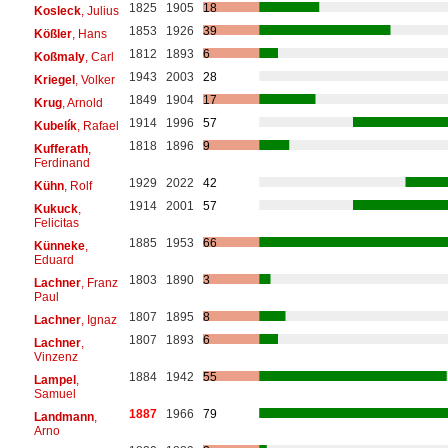
1825
1905
18
Kosleck
, Julius
1853
1926
39
Kößler
, Hans
1812
1893
6
Koßmaly
, Carl
1943
2003
28
Kriegel
, Volker
1849
1904
17
Krug
, Arnold
1914
1996
57
Kubelík
, Rafael
1818
1896
9
Kufferath
,
Ferdinand
1929
2022
42
Kühn
, Rolf
1914
2001
57
Kukuck
,
Felicitas
1885
1953
66
Künneke
,
Eduard
1803
1890
3
Lachner
, Franz
Paul
1807
1895
8
Lachner
, Ignaz
1807
1893
6
Lachner
,
Vinzenz
1884
1942
55
Lampel
,
Samuel
1887
1966
79
Landmann
,
Arno