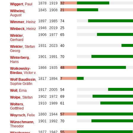
1878
1919
32
Wiggert
, Paul
1845
1908
21
Wilhelmj
,
August
1897
1985
74
Wimmer
, Heinz
1946
2019
25
Winbeck
, Heinz
1906
1977
65
Winkler
,
Gerhard
1931
2023
40
Winkler
, Stefan
Georg
1901
1991
70
Winterberg
,
Hans
1866
1935
48
Woikowsky-
Biedau
, Victor v.
1817
1894
7
Wolf Baudissin
,
Sophie Gräfin
1917
2005
54
Woll
, Erna
1902
1972
69
Wolpe
, Stefan
1910
1989
61
Wolters
,
Gottfried
1860
1944
57
Woyrsch
, Felix
1901
1992
70
Wünschmann
,
Theodor
1877
1942
55
Würzburger
,