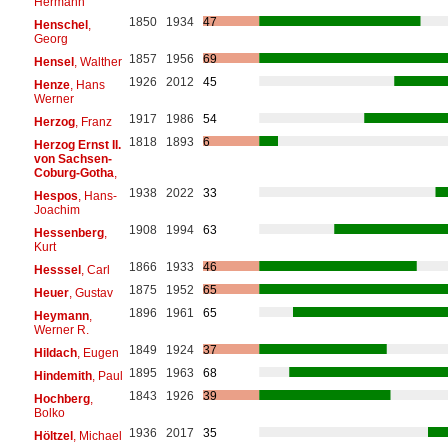
Hermann
1850
1934
47
Henschel
,
Georg
1857
1956
69
Hensel
, Walther
1926
2012
45
Henze
, Hans
Werner
1917
1986
54
Herzog
, Franz
1818
1893
6
Herzog Ernst II.
von Sachsen-
Coburg-Gotha
,
1938
2022
33
Hespos
, Hans-
Joachim
1908
1994
63
Hessenberg
,
Kurt
1866
1933
46
Hesssel
, Carl
1875
1952
65
Heuer
, Gustav
1896
1961
65
Heymann
,
Werner R.
1849
1924
37
Hildach
, Eugen
1895
1963
68
Hindemith
, Paul
1843
1926
39
Hochberg
,
Bolko
1936
2017
35
Höltzel
, Michael