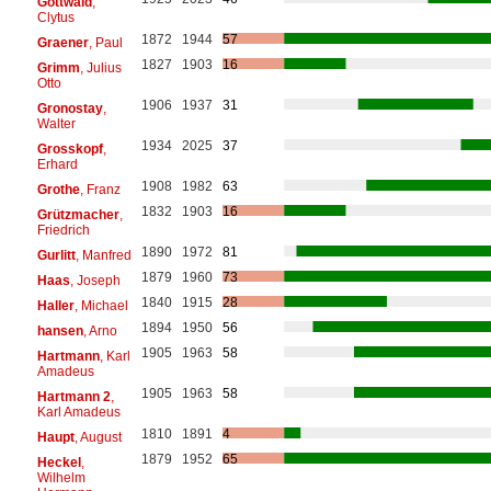
Gottwald
,
Clytus
1872
1944
57
Graener
, Paul
1827
1903
16
Grimm
, Julius
Otto
1906
1937
31
Gronostay
,
Walter
1934
2025
37
Grosskopf
,
Erhard
1908
1982
63
Grothe
, Franz
1832
1903
16
Grützmacher
,
Friedrich
1890
1972
81
Gurlitt
, Manfred
1879
1960
73
Haas
, Joseph
1840
1915
28
Haller
, Michael
1894
1950
56
hansen
, Arno
1905
1963
58
Hartmann
, Karl
Amadeus
1905
1963
58
Hartmann 2
,
Karl Amadeus
1810
1891
4
Haupt
, August
1879
1952
65
Heckel
,
Wilhelm