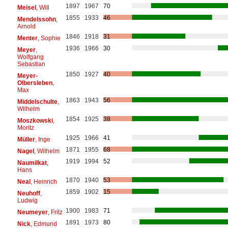
1897
1967
70
Meisel
, Will
1855
1933
46
Mendelssohn
,
Arnold
1846
1918
31
Menter
, Sophie
1936
1966
30
Meyer
,
Wolfgang
Sebastian
1850
1927
40
Meyer-
Olbersleben
,
Max
1863
1943
56
Middelschulte
,
Wilhelm
1854
1925
38
Moszkowski
,
Moritz
1925
1966
41
Müller
, Inge
1871
1955
68
Nagel
, Wilhelm
1919
1994
52
Naumilkat
,
Hans
1870
1940
53
Neal
, Heinrich
1859
1902
15
Neuhoff
,
Ludwig
1900
1983
71
Neumeyer
, Fritz
1891
1973
80
Nick
, Edmund