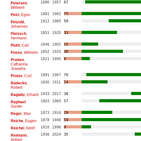
1890
1957
67
Petersen
,
Wilhelm
1881
1962
75
Petri
, Egon
1912
1985
59
Petzold
,
Johannes
1851
1920
33
Pietzsch
,
Hermann
1846
1902
15
Piutti
, Carl
1852
1925
38
Posse
, Wilhelm
1821
1895
8
Pratten
,
Catharina
Josepha
1891
1967
76
Protze
, Curt
1830
1911
24
Radecke
,
Robert
1933
2017
38
Ragwitz
, Erhard
1903
1960
57
Raphael
,
Günter
1873
1916
29
Reger
, Max
1878
1946
59
Reiche
, Eugen
1816
1896
9
Reichel
, Adolf
1936
2024
35
Reimann
,
Aribert