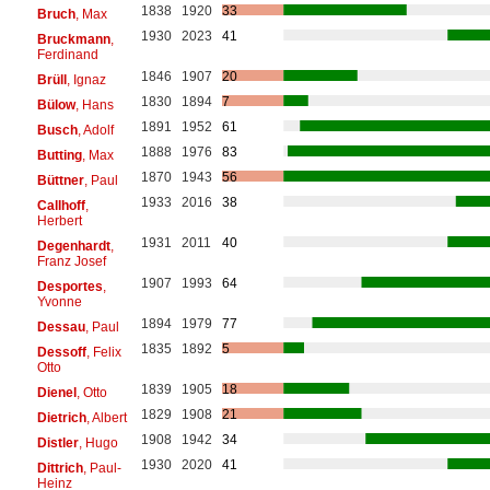
1838
1920
33
Bruch
, Max
1930
2023
41
Bruckmann
,
Ferdinand
1846
1907
20
Brüll
, Ignaz
1830
1894
7
Bülow
, Hans
1891
1952
61
Busch
, Adolf
1888
1976
83
Butting
, Max
1870
1943
56
Büttner
, Paul
1933
2016
38
Callhoff
,
Herbert
1931
2011
40
Degenhardt
,
Franz Josef
1907
1993
64
Desportes
,
Yvonne
1894
1979
77
Dessau
, Paul
1835
1892
5
Dessoff
, Felix
Otto
1839
1905
18
Dienel
, Otto
1829
1908
21
Dietrich
, Albert
1908
1942
34
Distler
, Hugo
1930
2020
41
Dittrich
, Paul-
Heinz