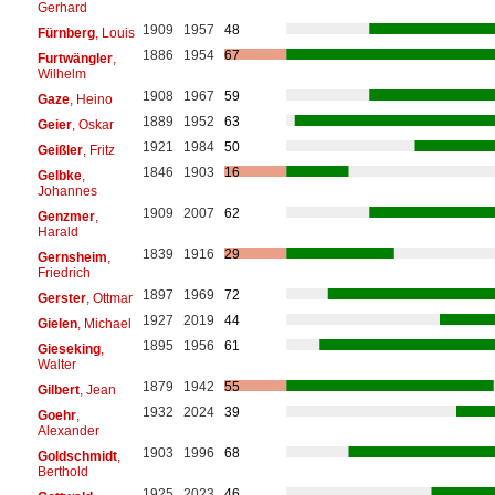
Gerhard
1909
1957
48
Fürnberg
, Louis
1886
1954
67
Furtwängler
,
Wilhelm
1908
1967
59
Gaze
, Heino
1889
1952
63
Geier
, Oskar
1921
1984
50
Geißler
, Fritz
1846
1903
16
Gelbke
,
Johannes
1909
2007
62
Genzmer
,
Harald
1839
1916
29
Gernsheim
,
Friedrich
1897
1969
72
Gerster
, Ottmar
1927
2019
44
Gielen
, Michael
1895
1956
61
Gieseking
,
Walter
1879
1942
55
Gilbert
, Jean
1932
2024
39
Goehr
,
Alexander
1903
1996
68
Goldschmidt
,
Berthold
1925
2023
46