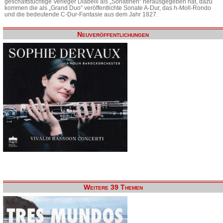
geschäftstüchtige Verleger Diabelli als „Sonatinen“ herausgegeben hat, dazu
kommen die als „Grand Duo“ veröffentlichte Sonate A-Dur, das h-Moll-Rondo
und die bedeutende C-Dur-Fantasie aus dem Jahr 1827.
Neuveröffentlichungen
Weitere 39 Themen