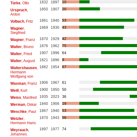
1832
1897
10
Türke
, Otto
1850
1907
20
Urspruch
,
Anton
1861
1940
53
Volbach
, Fritz
1869
1930
43
Wagner
,
Siegfried
1870
1929
42
Wagner
, Franz
1876
1962
75
Walter
, Bruno
1907
1996
64
Walter
, Fried
1821
1896
9
Walter
, August
1882
1954
67
Waltershausen
,
Hermann
Wolfgang von
1906
1967
61
Waxman
, Franz
1900
1950
50
Weill
, Kurt
1935
2023
36
Weiss
, Manfred
1840
1906
19
Werman
, Oskar
1867
1940
53
Weschke
, Paul
1870
1943
56
Wetzler
,
Hermann Hans
1897
1977
74
Weyrauch
,
Johannes