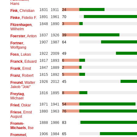
Hans
1831
1911
24
Fink
, Christian
1891
1961
70
Finke
, Fidelio F.
1848
1890
3
Fitzenhagen
,
Wilhelm
1837
1926
39
Foerster
, Anton
1907
1987
64
Fortner
,
Wolfgang
1922
2009
49
Foss
, Lukas
1817
1893
6
Franck
, Eduard
1847
1889
2
Frank
, Ernst
1815
1892
5
Franz
, Robert
1926
2012
45
Freund
, Walter
Jakob "Joki"
1816
1895
8
Freytag
,
Michael
1871
1941
54
Fried
, Oskar
1880
1963
76
Friese
, Ernst
August
1888
1986
83
Fromm-
Michaels
, Ilse
1906
1984
65
Frommel
,