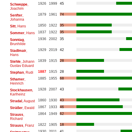
1926
1999
45
Schweppe
,
Joachim
1879
1961
74
Senfter
,
Johanna
1850
1922
35
Sitt
, Hans
1837
1922
35
Sommer
, Hans
1936
2002
35
Sonntag
,
Brunhilde
1929
2019
42
Stadlmair
,
Hans
1839
1915
28
Stehle
, Johann
Gustav Eduard
1887
1915
28
Stephan
, Rudi
1885
1955
68
Sthamer
,
Heinrich
1928
2007
43
Stockhausen
,
Karlheinz
1860
1930
43
Stradal
, August
1867
1933
46
Sträßer
, Ewald
1864
1949
62
Strauss
,
Richard
1822
1905
18
Strauss
, Franz
1930
2011
41