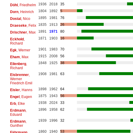
1936
2018
35
Döhl
, Friedhelm
1804
1892
5
Dorn
, Heinrich
1895
1981
76
Dostal
, Nico
1835
1913
26
Draeseke
, Felix
1891
1971
80
Drischner
, Max
1871
1903
16
Eckhold
,
Richard
1901
1983
70
Egk
, Werner
1915
2008
56
Eham
, Max
1848
1925
38
Eilenberg
,
Richard
1908
1981
63
Eisbrenner
,
Werner
Friedrich Emil
1898
1962
64
Eisler
, Hanns
1875
1943
56
Engel
, Eugen
1938
2024
33
Erb
, Elke
1896
1958
62
Erdmann
,
Eduard
1939
1996
32
Erdmann
,
Gunther
1860
1940
53
Fährmann
,