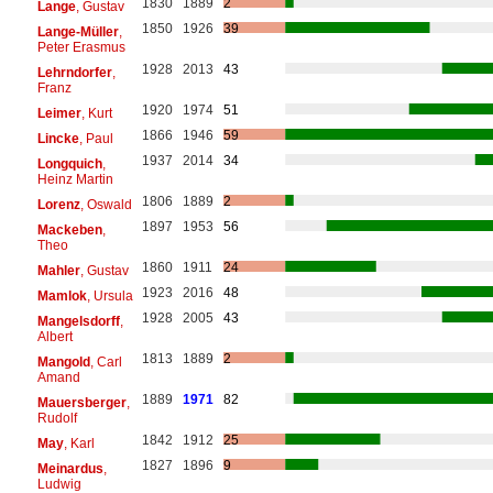
1830
1889
2
Lange
, Gustav
1850
1926
39
Lange-Müller
,
Peter Erasmus
1928
2013
43
Lehrndorfer
,
Franz
1920
1974
51
Leimer
, Kurt
1866
1946
59
Lincke
, Paul
1937
2014
34
Longquich
,
Heinz Martin
1806
1889
2
Lorenz
, Oswald
1897
1953
56
Mackeben
,
Theo
1860
1911
24
Mahler
, Gustav
1923
2016
48
Mamlok
, Ursula
1928
2005
43
Mangelsdorff
,
Albert
1813
1889
2
Mangold
, Carl
Amand
1889
1971
82
Mauersberger
,
Rudolf
1842
1912
25
May
, Karl
1827
1896
9
Meinardus
,
Ludwig