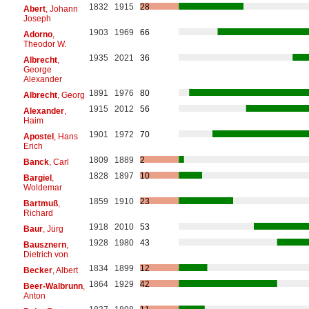
1832
1915
28
Abert
, Johann
Joseph
1903
1969
66
Adorno
,
Theodor W.
1935
2021
36
Albrecht
,
George
Alexander
1891
1976
80
Albrecht
, Georg
1915
2012
56
Alexander
,
Haim
1901
1972
70
Apostel
, Hans
Erich
1809
1889
2
Banck
, Carl
1828
1897
10
Bargiel
,
Woldemar
1859
1910
23
Bartmuß
,
Richard
1918
2010
53
Baur
, Jürg
1928
1980
43
Bausznern
,
Dietrich von
1834
1899
12
Becker
, Albert
1864
1929
42
Beer-Walbrunn
,
Anton