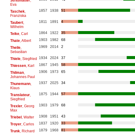
Strittmatter
,
Eva
1857
1938
51
Taschek
,
Franziska
1811
1891
4
Taubert
,
Wilhelm
1864
1922
35
Teike
, Carl
1903
1982
68
Thate
, Albert
1969
2014
2
Theile
,
Sebastian
1934
2024
37
Thiele
, Siegfried
1867
1945
58
Thiessen
, Karl
1906
1973
65
Thilman
,
Johannes Paul
1937
2025
34
Thunemann
,
Klaus
1875
1944
57
Translateur
,
Siegfried
1903
1979
68
Trexler
, Georg
Max
1908
1951
43
Triebel
, Walter
1837
1920
33
Troyer
, Carlos
1879
1968
81
Trunk
, Richard