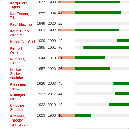
1877
1933
46
Karg-Elert
,
Sigfrid
1855
1934
47
Kauffmann
,
Fritz
1949
2020
22
Kaul
, Matthias
1863
1932
45
Kaun
, Hugo
Wilhelm
1929
1999
42
Kelkel
, Manfred
1895
1991
76
Kempff
,
Wilhelm
1844
1918
31
Kempter
,
Lothar
1857
1923
36
Kerker
,
Gustave
Adolphe
1926
2003
45
Kiessling
,
Heinz
1927
2017
44
Killmayer
,
Wilhelm
1922
2019
49
Kingsley
,
Gershon
1823
1903
16
Kirchner
,
Theodor
Fürchtegott