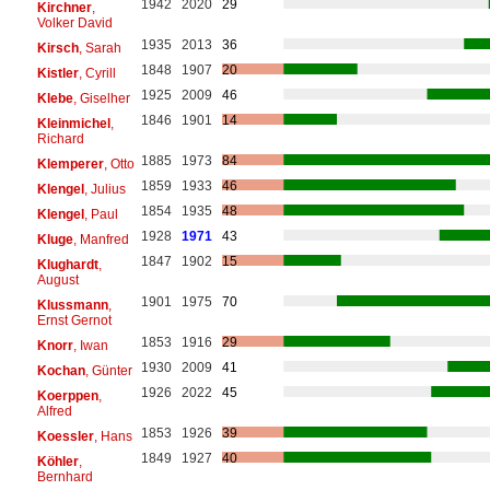
1942
2020
29
Kirchner
,
Volker David
1935
2013
36
Kirsch
, Sarah
1848
1907
20
Kistler
, Cyrill
1925
2009
46
Klebe
, Giselher
1846
1901
14
Kleinmichel
,
Richard
1885
1973
84
Klemperer
, Otto
1859
1933
46
Klengel
, Julius
1854
1935
48
Klengel
, Paul
1928
1971
43
Kluge
, Manfred
1847
1902
15
Klughardt
,
August
1901
1975
70
Klussmann
,
Ernst Gernot
1853
1916
29
Knorr
, Iwan
1930
2009
41
Kochan
, Günter
1926
2022
45
Koerppen
,
Alfred
1853
1926
39
Koessler
, Hans
1849
1927
40
Köhler
,
Bernhard