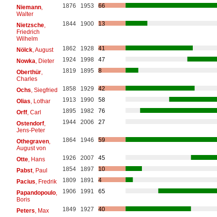
1876
1953
66
Niemann
,
Walter
1844
1900
13
Nietzsche
,
Friedrich
Wilhelm
1862
1928
41
Nölck
, August
1924
1998
47
Nowka
, Dieter
1819
1895
8
Oberthür
,
Charles
1858
1929
42
Ochs
, Siegfried
1913
1990
58
Olias
, Lothar
1895
1982
76
Orff
, Carl
1944
2006
27
Ostendorf
,
Jens-Peter
1864
1946
59
Othegraven
,
August von
1926
2007
45
Otte
, Hans
1854
1897
10
Pabst
, Paul
1809
1891
4
Pacius
, Fredrik
1906
1991
65
Papandopoulo
,
Boris
1849
1927
40
Peters
, Max