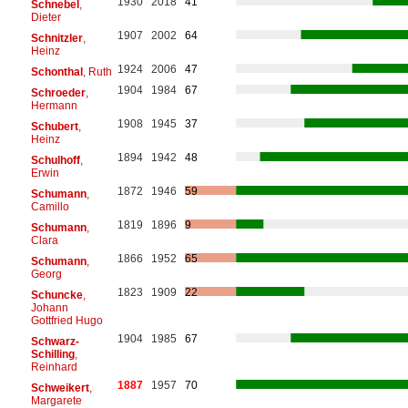
1930
2018
41
Schnebel
,
Dieter
1907
2002
64
Schnitzler
,
Heinz
1924
2006
47
Schonthal
, Ruth
1904
1984
67
Schroeder
,
Hermann
1908
1945
37
Schubert
,
Heinz
1894
1942
48
Schulhoff
,
Erwin
1872
1946
59
Schumann
,
Camillo
1819
1896
9
Schumann
,
Clara
1866
1952
65
Schumann
,
Georg
1823
1909
22
Schuncke
,
Johann
Gottfried Hugo
1904
1985
67
Schwarz-
Schilling
,
Reinhard
1887
1957
70
Schweikert
,
Margarete