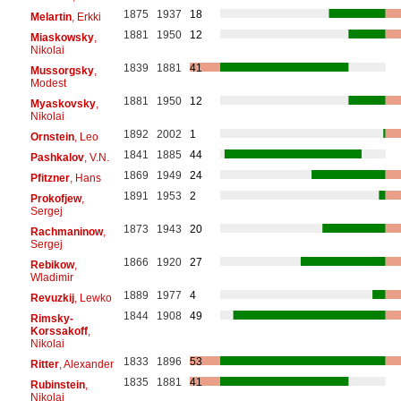
1875
1937
18
Melartin
, Erkki
1881
1950
12
Miaskowsky
,
Nikolai
1839
1881
41
Mussorgsky
,
Modest
1881
1950
12
Myaskovsky
,
Nikolai
1892
2002
1
Ornstein
, Leo
1841
1885
44
Pashkalov
, V.N.
1869
1949
24
Pfitzner
, Hans
1891
1953
2
Prokofjew
,
Sergej
1873
1943
20
Rachmaninow
,
Sergej
1866
1920
27
Rebikow
,
Wladimir
1889
1977
4
Revuzkij
, Lewko
1844
1908
49
Rimsky-
Korssakoff
,
Nikolai
1833
1896
53
Ritter
, Alexander
1835
1881
41
Rubinstein
,
Nikolai