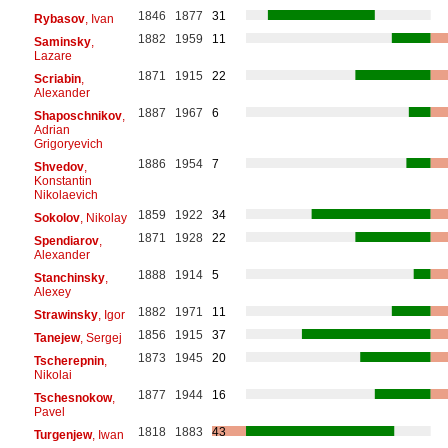
1846
1877
31
Rybasov
, Ivan
1882
1959
11
Saminsky
,
Lazare
1871
1915
22
Scriabin
,
Alexander
1887
1967
6
Shaposchnikov
,
Adrian
Grigoryevich
1886
1954
7
Shvedov
,
Konstantin
Nikolaevich
1859
1922
34
Sokolov
, Nikolay
1871
1928
22
Spendiarov
,
Alexander
1888
1914
5
Stanchinsky
,
Alexey
1882
1971
11
Strawinsky
, Igor
1856
1915
37
Tanejew
, Sergej
1873
1945
20
Tscherepnin
,
Nikolai
1877
1944
16
Tschesnokow
,
Pavel
1818
1883
43
Turgenjew
, Iwan