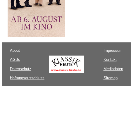
About
Impressum
AGBs
Kontakt
Datenschutz
Mediadaten
Haftungsausschluss
Sitemap