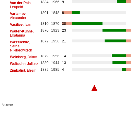
1884
1966
9
Van der Pals
,
Leopold
1801
1848
8
Varlamov
,
Alexander
1810
1870
30
Vasiliev
, Ivan
1870
1923
23
Walter-Kühne
,
Ekatarina
1872
1956
21
Wassilenko
,
Sergei
Nikiforowitsch
1879
1956
14
Weinberg
, Jakov
1880
1944
13
Wolfsohn
, Juliusz
1889
1985
4
Zimbalist
, Efrem
▲
Anzeige