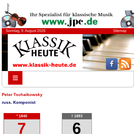
Anzeige
Sonntag, 9. August 2026
Sitemap
≡
≡
Peter Tschaikowsky
russ. Komponist
* 1840
† 1893
7
6