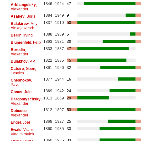
1846
1924
47
Arkhangelsky
,
Alexander
1884
1949
9
Asafiev
, Boris
1837
1910
53
Balakirew
, Mily
Alexejewitsch
1888
1989
5
Berlin
, Irving
1863
1931
30
Blumenfeld
, Felix
1833
1887
47
Borodin
,
Alexander
1822
1885
45
Bulakhov
, P.P.
1861
1926
32
Catoire
, Georgi
Lvovich
1877
1944
16
Chesnokov
,
Pavel
1869
1942
24
Conus
, Jules
1813
1869
29
Dargomyschsky
,
Alexander
1812
1897
53
Dubuque
,
Alexander
1868
1927
25
Engel
, Joel
1860
1935
33
Ewald
, Victor
Vladimirovich
1860
1935
33