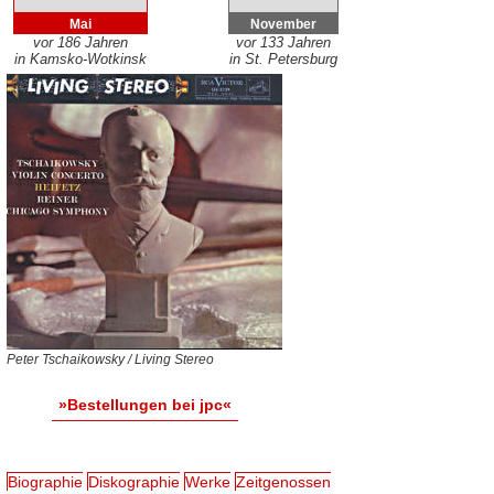
Mai
November
vor 186 Jahren
vor 133 Jahren
in Kamsko-Wotkinsk
in St. Petersburg
Peter Tschaikowsky / Living Stereo
»Bestellungen bei jpc«
Biographie
Diskographie
Werke
Zeitgenossen