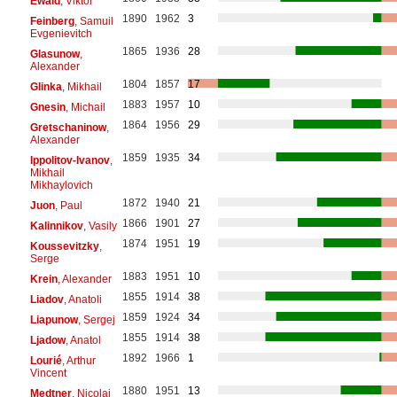
Ewald
, Viktor
1890
1962
3
Feinberg
, Samuil
Evgenievitch
1865
1936
28
Glasunow
,
Alexander
1804
1857
17
Glinka
, Mikhail
1883
1957
10
Gnesin
, Michail
1864
1956
29
Gretschaninow
,
Alexander
1859
1935
34
Ippolitov-Ivanov
,
Mikhail
Mikhaylovich
1872
1940
21
Juon
, Paul
1866
1901
27
Kalinnikov
, Vasily
1874
1951
19
Koussevitzky
,
Serge
1883
1951
10
Krein
, Alexander
1855
1914
38
Liadov
, Anatoli
1859
1924
34
Liapunow
, Sergej
1855
1914
38
Ljadow
, Anatol
1892
1966
1
Lourié
, Arthur
Vincent
1880
1951
13
Medtner
, Nicolai