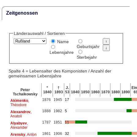
Zeitgenossen
Länderauswahl / Sortieren
Name
Geburtsjahr
Lebensjahre
Sterbejahr
Spalte 4 = Lebensalter des Komponisten / Anzahl der
gemeinsamen Lebensjahre
*
†
J.
Ein
Peter
1840
1893
53
1840
1850
1860
1870
1880
1890
6
Tschaikowsky
1876
1945
17
Akimenko
,
Théodore
1888
1982
5
Alexandrov
,
Anatoli
1787
1851
11
Alyabyev
,
Alexander
1861
1906
32
Arensky
, Anton