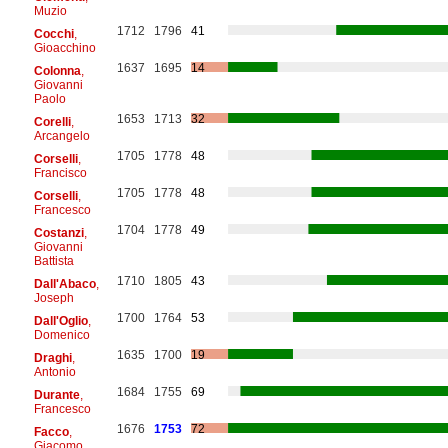
Muzio
1712
1796
41
Cocchi
,
Gioacchino
1637
1695
14
Colonna
,
Giovanni
Paolo
1653
1713
32
Corelli
,
Arcangelo
1705
1778
48
Corselli
,
Francisco
1705
1778
48
Corselli
,
Francesco
1704
1778
49
Costanzi
,
Giovanni
Battista
1710
1805
43
Dall'Abaco
,
Joseph
1700
1764
53
Dall'Oglio
,
Domenico
1635
1700
19
Draghi
,
Antonio
1684
1755
69
Durante
,
Francesco
1676
1753
72
Facco
,
Giacomo