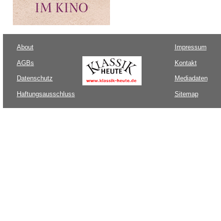
About
Impressum
AGBs
Kontakt
Datenschutz
Mediadaten
Haftungsausschluss
Sitemap