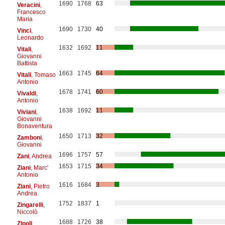
1690
1768
63
Veracini
,
Francesco
Maria
1690
1730
40
Vinci
,
Leonardo
1632
1692
11
Vitali
,
Giovanni
Battista
1663
1745
64
Vitali
, Tomaso
Antonio
1678
1741
60
Vivaldi
,
Antonio
1638
1692
11
Viviani
,
Giovanni
Bonaventura
1650
1713
32
Zamboni
,
Giovanni
1696
1757
57
Zani
, Andrea
1653
1715
34
Ziani
, Marc'
Antonio
1616
1684
3
Ziani
, Pietro
Andrea
1752
1837
1
Zingarelli
,
Niccolò
1688
1726
38
Zipoli
,