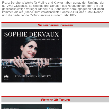
Franz Schuberts Werke für Violine und Klavier haben genau den Umfang, der
auf zwei CDs passt. Es sind die drei Sonaten des Neunzehnjährigen, die der
geschäftstüchtige Verleger Diabelli als „Sonatinen“ herausgegeben hat, dazu
kommen die als „Grand Duo“ veröffentlichte Sonate A-Dur, das h-Moll-Rondo
und die bedeutende C-Dur-Fantasie aus dem Jahr 1827.
Neuveröffentlichungen
Weitere 39 Themen