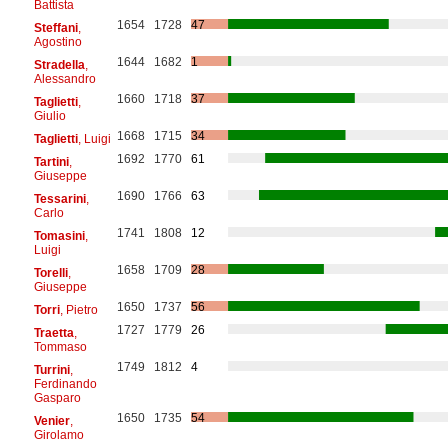
Battista
1654
1728
47
Steffani
,
Agostino
1644
1682
1
Stradella
,
Alessandro
1660
1718
37
Taglietti
,
Giulio
1668
1715
34
Taglietti
, Luigi
1692
1770
61
Tartini
,
Giuseppe
1690
1766
63
Tessarini
,
Carlo
1741
1808
12
Tomasini
,
Luigi
1658
1709
28
Torelli
,
Giuseppe
1650
1737
56
Torri
, Pietro
1727
1779
26
Traetta
,
Tommaso
1749
1812
4
Turrini
,
Ferdinando
Gasparo
1650
1735
54
Venier
,
Girolamo