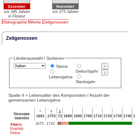
Dezember
November
vor 345 Jahren
vor 273 Jahren
in Florenz
Diskographie
Werke
Zeitgenossen
Zeitgenossen
Länderauswahl / Sortieren
Name
Geburtsjahr
Lebensjahre
Sterbejahr
Spalte 4 = Lebensalter des Komponisten / Anzahl der
gemeinsamen Lebensjahre
*
†
J.
Giuseppe
1681
1753
72
1680
1690
1700
1710
1720
1730
1740
Valentini
1675
1742
61
Abaco
,
Evaristo
Felice