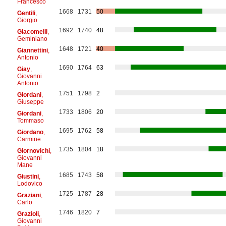
Francesco
1668
1731
50
Gentili
,
Giorgio
1692
1740
48
Giacomelli
,
Geminiano
1648
1721
40
Giannettini
,
Antonio
1690
1764
63
Giay
,
Giovanni
Antonio
1751
1798
2
Giordani
,
Giuseppe
1733
1806
20
Giordani
,
Tommaso
1695
1762
58
Giordano
,
Carmine
1735
1804
18
Giornovichi
,
Giovanni
Mane
1685
1743
58
Giustini
,
Lodovico
1725
1787
28
Graziani
,
Carlo
1746
1820
7
Grazioli
,
Giovanni