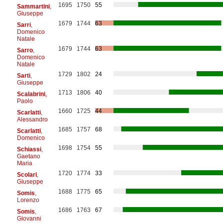
1695
1750
55
Sammartini
,
Giuseppe
1679
1744
63
Sarri
,
Domenico
Natale
1679
1744
63
Sarro
,
Domenico
Natale
1729
1802
24
Sarti
,
Giuseppe
1713
1806
40
Scalabrini
,
Paolo
1660
1725
44
Scarlatti
,
Alessandro
1685
1757
68
Scarlatti
,
Domenico
1698
1754
55
Schiassi
,
Gaetano
Maria
1720
1774
33
Scolari
,
Giuseppe
1688
1775
65
Somis
,
Lorenzo
1686
1763
67
Somis
,
Giovanni