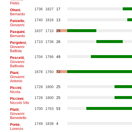
Pietro
1736
1827
17
Ottani
,
Bernardo
1740
1816
13
Paisiello
,
Giovanni
1637
1710
29
Pasquini
,
Bernardo
1710
1736
26
Pergolesi
,
Giovanni
Battista
1704
1766
49
Pescetti
,
Giovanni
Battisata
1678
1760
72
Piani
,
Giovanni
Antonio
1728
1800
25
Piccini
,
Nicola
1728
1800
25
Piccinni
,
Niccolò Vito
1700
1763
53
Platti
,
Giovanni
Benedetto
1749
1838
4
Ponte
,
Lorenzo