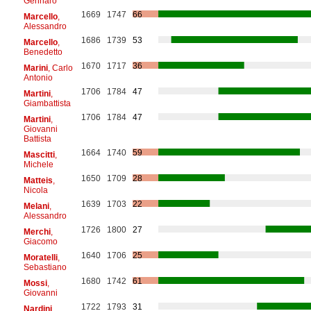
Gennaro
1669
1747
66
Marcello
,
Alessandro
1686
1739
53
Marcello
,
Benedetto
1670
1717
36
Marini
, Carlo
Antonio
1706
1784
47
Martini
,
Giambattista
1706
1784
47
Martini
,
Giovanni
Battista
1664
1740
59
Mascitti
,
Michele
1650
1709
28
Matteis
,
Nicola
1639
1703
22
Melani
,
Alessandro
1726
1800
27
Merchi
,
Giacomo
1640
1706
25
Moratelli
,
Sebastiano
1680
1742
61
Mossi
,
Giovanni
1722
1793
31
Nardini
,