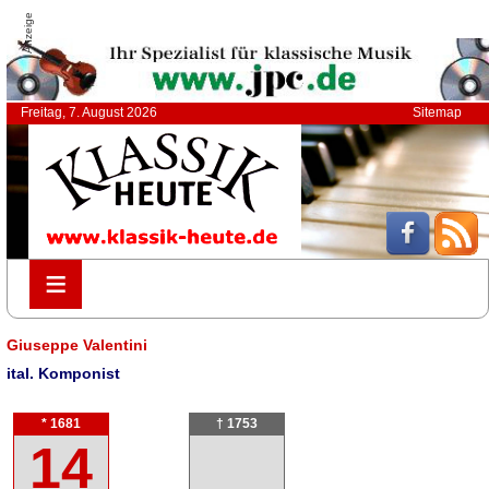
Anzeige
Freitag, 7. August 2026
Sitemap
≡
≡
Giuseppe Valentini
ital. Komponist
* 1681
† 1753
14