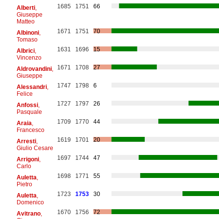
1685
1751
66
Alberti
,
Giuseppe
Matteo
1671
1751
70
Albinoni
,
Tomaso
1631
1696
15
Albrici
,
Vincenzo
1671
1708
27
Aldrovandini
,
Giuseppe
1747
1798
6
Alessandri
,
Felice
1727
1797
26
Anfossi
,
Pasquale
1709
1770
44
Araia
,
Francesco
1619
1701
20
Arresti
,
Giulio Cesare
1697
1744
47
Arrigoni
,
Carlo
1698
1771
55
Auletta
,
Pietro
1723
1753
30
Auletta
,
Domenico
1670
1756
72
Avitrano
,