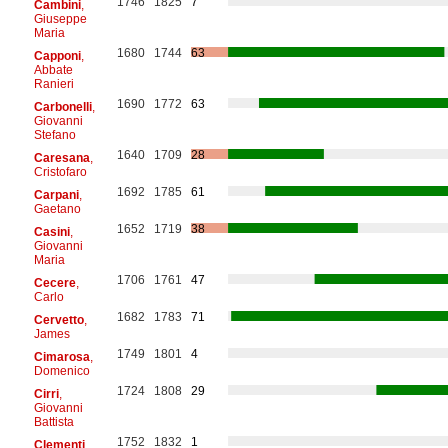
1746
1825
7
Cambini
,
Giuseppe
Maria
1680
1744
63
Capponi
,
Abbate
Ranieri
1690
1772
63
Carbonelli
,
Giovanni
Stefano
1640
1709
28
Caresana
,
Cristofaro
1692
1785
61
Carpani
,
Gaetano
1652
1719
38
Casini
,
Giovanni
Maria
1706
1761
47
Cecere
,
Carlo
1682
1783
71
Cervetto
,
James
1749
1801
4
Cimarosa
,
Domenico
1724
1808
29
Cirri
,
Giovanni
Battista
1752
1832
1
Clementi
,