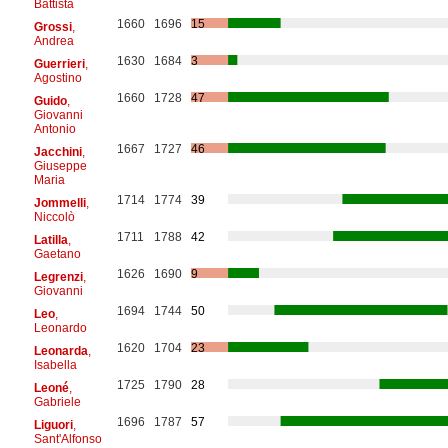
Battista
1660
1696
15
Grossi
,
Andrea
1630
1684
3
Guerrieri
,
Agostino
1660
1728
47
Guido
,
Giovanni
Antonio
1667
1727
46
Jacchini
,
Giuseppe
Maria
1714
1774
39
Jommelli
,
Niccolò
1711
1788
42
Latilla
,
Gaetano
1626
1690
9
Legrenzi
,
Giovanni
1694
1744
50
Leo
,
Leonardo
1620
1704
23
Leonarda
,
Isabella
1725
1790
28
Leoné
,
Gabriele
1696
1787
57
Liguori
,
Sant'Alfonso