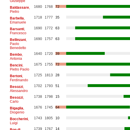
Giuseppe
1680
1768
72
Baldassare
,
Pietro
1718
1777
35
Barbella
,
Emanuele
1690
1772
63
Barsanti
,
Francesco
1690
1757
63
Bellinzani
,
Paolo
Benedetto
1640
1720
39
Bembo
,
Antonia
1675
1755
72
Bencini
,
Pietro Paolo
1725
1813
28
Bertoni
,
Ferdinando
1702
1793
51
Besozzi
,
Alessandro
1738
1798
15
Besozzi
,
Carlo
1676
1745
64
Bigaglia
,
Diogenio
1743
1805
10
Boccherini
,
Luigi
1739
1767
14
Bon di