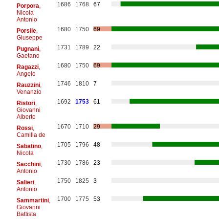
1686
1768
67
Porpora
,
Nicola
Antonio
1680
1750
69
Porsile
,
Giuseppe
1731
1789
22
Pugnani
,
Gaetano
1680
1750
69
Ragazzi
,
Angelo
1746
1810
7
Rauzzini
,
Venanzio
1692
1753
61
Ristori
,
Giovanni
Alberto
1670
1710
29
Rossi
,
Camilla de
1705
1796
48
Sabatino
,
Nicola
1730
1786
23
Sacchini
,
Antonio
1750
1825
3
Salieri
,
Antonio
1700
1775
53
Sammartini
,
Giovanni
Battista