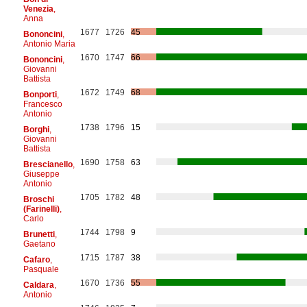
Venezia
,
Anna
1677
1726
45
Bononcini
,
Antonio Maria
1670
1747
66
Bononcini
,
Giovanni
Battista
1672
1749
68
Bonporti
,
Francesco
Antonio
1738
1796
15
Borghi
,
Giovanni
Battista
1690
1758
63
Brescianello
,
Giuseppe
Antonio
1705
1782
48
Broschi
(Farinelli)
,
Carlo
1744
1798
9
Brunetti
,
Gaetano
1715
1787
38
Cafaro
,
Pasquale
1670
1736
55
Caldara
,
Antonio