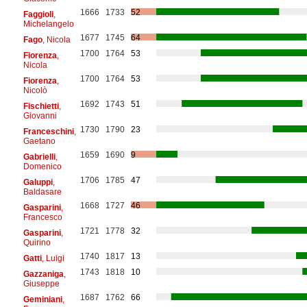
1666
1733
52
Faggioli
,
Michelangelo
1677
1745
64
Fago
, Nicola
1700
1764
53
Fiorenza
,
Nicola
1700
1764
53
Fiorenza
,
Nicolò
1692
1743
51
Fischietti
,
Giovanni
1730
1790
23
Franceschini
,
Gaetano
1659
1690
9
Gabrielli
,
Domenico
1706
1785
47
Galuppi
,
Baldasare
1668
1727
46
Gasparini
,
Francesco
1721
1778
32
Gasparini
,
Quirino
1740
1817
13
Gatti
, Luigi
1743
1818
10
Gazzaniga
,
Giuseppe
1687
1762
66
Geminiani
,