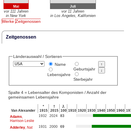
Mai
Juli
vor 111 Jahren
vor 11 Jahren
in New York
in Los Angeles, Kalifornien
Werke
Zeitgenossen
Zeitgenossen
Länderauswahl / Sortieren
Name
Geburtsjahr
Lebensjahre
Sterbejahr
Spalte 4 = Lebensalter des Komponisten / Anzahl der
gemeinsamen Lebensjahre
*
†
J.
Van Alexander
1915
2015
100
1910
1920
1930
1940
1950
1960
19
1932
2024
83
Adams
,
Harrison Leslie
1931
2000
69
Adderley
, Nat