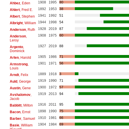
1908
1995
80
Ahbez
, Eden
1892
1953
38
Ahlert
, Fred E.
1941
1992
51
Albert
, Stephen
1944
1998
54
Albright
, William
1928
2019
87
Anderson
, Ruth
1908
1975
60
Anderson
,
Leroy
1927
2019
88
Argento
,
Dominick
1905
1986
71
Arlen
, Harold
1901
1971
56
Armstrong
,
Louis
1889
1918
3
Arndt
, Felix
1919
1990
71
Auld
, George
1900
1972
57
Austin
, Gene
1919
2013
94
Avshalomov
,
Jacob
1916
2011
95
Babbitt
, Milton
1898
1990
75
Bacon
, Ernst
1910
1981
66
Barber
, Samuel
1904
1984
69
Basie
, William