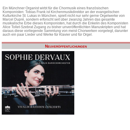
Ein Münchner Organist wirbt für die Chormusik eines französischen
Komponisten: Tobias Frank ist Kirchenmusikdirektor an der evangelischen
Kulturkirche St. Lukas in München, spielt nicht nur sehr gerne Orgelwerke von
Marcel Dupré, sondern erforscht seit über zwanzig Jahren das gesamte
musikalische Erbe dieses Komponisten, hat durch die Enkelin des Komponisten
Alice Tollet-Szebrat Zugang zu bisher unveröffentlichten Manuskripten und hat
daraus diese vorliegende Sammlung von meist Chorwerken vorgelegt, darunter
auch ein paar Lieder und Werke für Klavier und für Orgel.
Neuveröffentlichungen