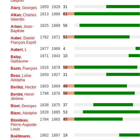
Delphin
1850
1928
31
Alary
, Georges
1813
1888
61
Alkan
, Charles
Valentin
1825
1889
56
Arban
, Jean-
Baptiste
1782
1871
51
Auber
, Daniel
François Esprit
1877
1968
4
Aubert
, L
1871
1943
10
Balay
,
Guillaume
1816
1878
58
Bazin
, François
1850
1927
31
Beau
, Luise
Adolpha
1803
1869
49
Berlioz
, Hector
1798
1876
56
Bertini
, Henri
Jérôme
1838
1875
37
Bizet
, Georges
1828
1885
53
Blanc
, Adolphe
1784
1865
45
Blondeau
,
Pierre-Auguste-
Louis
1862
1897
19
Boëllmann
,