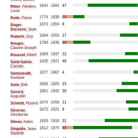
1834
1891
47
Ritter
, Frédéric
Louis
1774
1830
10
Rode
, Pierre
1873
1954
8
Roger-
Ducasse
, Jean
1864
1955
17
Ropartz
, Guy
1760
1836
16
Rouget
,
Claude-Joseph
1869
1937
12
Roussel
, Albert
1835
1921
46
Saint-Saëns
,
Camille
1877
1967
4
Samazeuilh
,
Gustave
1866
1925
15
Satie
, Erik
1861
1942
20
Savard
,
Augustin
1870
1958
11
Schmitt
, Florent
1872
1921
9
Séverac
,
Déodat de
1850
1916
31
Simon
, Anton
1812
1875
55
Singelée
, Jean-
Baptiste