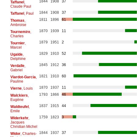
1844
1908
37
Taffanel
,
Claude Paul
1844
1908
37
Taffanel
, Paul
1811
1896
61
Thomas
,
Ambroise
1870
1939
11
Tournemire
,
Charles
1879
1951
2
Tournier
,
Marcel
1829
1910
52
Ugalde
,
Delphine
1845
1912
36
Verdalle
,
Gabriel
1821
1910
60
Viardot-Garcia
,
Pauline
1870
1937
11
Vierne
, Louis
1793
1866
46
Walckiers
,
Eugène
1837
1915
44
Waldteufel
,
Emile
1759
1823
3
Widerkehr
,
Jacques
Christian Michel
1844
1937
37
Widor
, Charles-