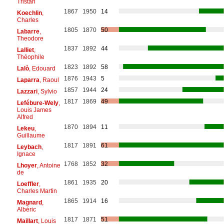
Tristan
1867
1950
14
Koechlin
,
Charles
1805
1870
50
Labarre
,
Theodore
1837
1892
44
Lalliet
,
Théophile
1823
1892
58
Lalò
, Edouard
1876
1943
5
Laparra
, Raoul
1857
1944
24
Lazzari
, Sylvio
1817
1869
49
Lefébure-Wely
,
Louis James
Alfred
1870
1894
11
Lekeu
,
Guillaume
1817
1891
61
Leybach
,
Ignace
1768
1852
32
Lhoyer
, Antoine
de
1861
1935
20
Loeffler
,
Charles Martin
1865
1914
16
Magnard
,
Albéric
1817
1871
51
Maillart
, Louis