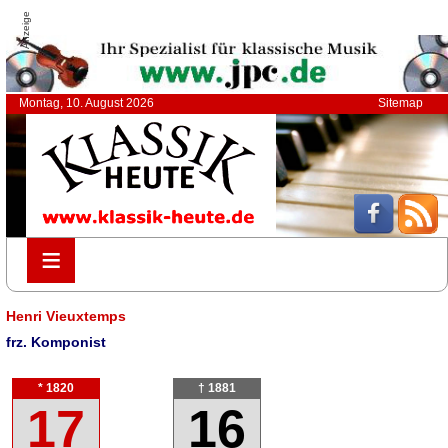
Anzeige
Montag, 10. August 2026
Sitemap
≡
≡
Henri Vieuxtemps
frz. Komponist
* 1820
† 1881
17
16