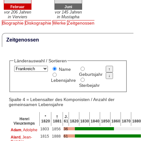
Februar
Juni
vor 206 Jahren
vor 145 Jahren
in Verviers
in Mustapha
Biographie
Diskographie
Werke
Zeitgenossen
Zeitgenossen
Länderauswahl / Sortieren
Name
Geburtsjahr
Lebensjahre
Sterbejahr
Spalte 4 = Lebensalter des Komponisten / Anzahl der
gemeinsamen Lebensjahre
*
†
J.
Henri
1820
1881
61
1820
1830
1840
1850
1860
1870
1880
Vieuxtemps
1803
1856
36
Adam
, Adolphe
1815
1888
61
Alard
, Jean-