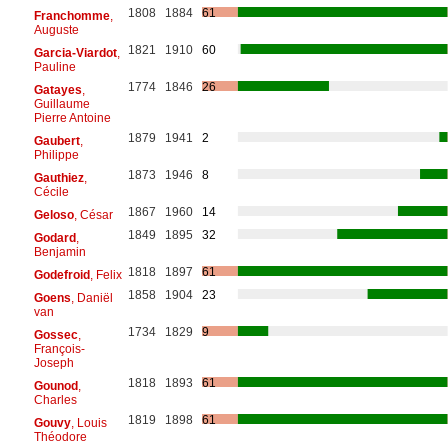
1808
1884
61
Franchomme
,
Auguste
1821
1910
60
Garcia-Viardot
,
Pauline
1774
1846
26
Gatayes
,
Guillaume
Pierre Antoine
1879
1941
2
Gaubert
,
Philippe
1873
1946
8
Gauthiez
,
Cécile
1867
1960
14
Geloso
, César
1849
1895
32
Godard
,
Benjamin
1818
1897
61
Godefroid
, Felix
1858
1904
23
Goens
, Daniël
van
1734
1829
9
Gossec
,
François-
Joseph
1818
1893
61
Gounod
,
Charles
1819
1898
61
Gouvy
, Louis
Théodore