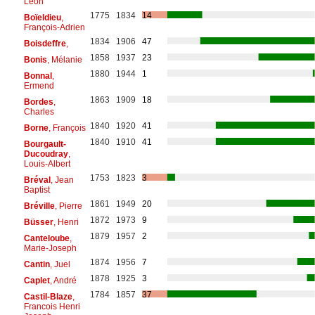
Léon
1775
1834
14
Boïeldieu
,
François-Adrien
1834
1906
47
Boisdeffre
,
1858
1937
23
Bonis
, Mélanie
1880
1944
1
Bonnal
,
Ermend
1863
1909
18
Bordes
,
Charles
1840
1920
41
Borne
, François
1840
1910
41
Bourgault-
Ducoudray
,
Louis-Albert
1753
1823
3
Bréval
, Jean
Baptist
1861
1949
20
Bréville
, Pierre
1872
1973
9
Büsser
, Henri
1879
1957
2
Canteloube
,
Marie-Joseph
1874
1956
7
Cantin
, Juel
1878
1925
3
Caplet
, André
1784
1857
37
Castil-Blaze
,
Francois Henri