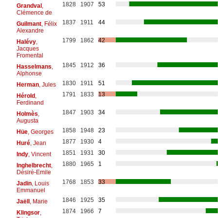
1828
1907
53
Grandval
,
Clémence de
1837
1911
44
Guilmant
, Félix
Alexandre
1799
1862
42
Halévy
,
Jacques
Fromental
1845
1912
36
Hasselmans
,
Alphonse
1830
1911
51
Herman
, Jules
1791
1833
13
Hérold
,
Ferdinand
1847
1903
34
Holmès
,
Augusta
1858
1948
23
Hüe
, Georges
1877
1930
4
Huré
, Jean
1851
1931
30
Indy
, Vincent
1880
1965
1
Inghelbrecht
,
Désiré-Emile
1768
1853
33
Jadin
, Louis
Emmanuel
1846
1925
35
Jaëll
, Marie
1874
1966
7
Klingsor
,