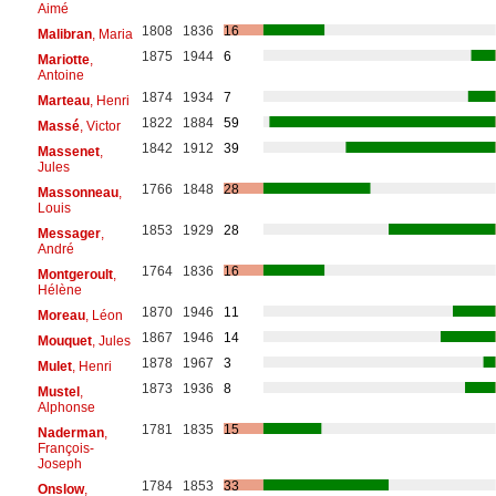
Aimé
1808
1836
16
Malibran
, Maria
1875
1944
6
Mariotte
,
Antoine
1874
1934
7
Marteau
, Henri
1822
1884
59
Massé
, Victor
1842
1912
39
Massenet
,
Jules
1766
1848
28
Massonneau
,
Louis
1853
1929
28
Messager
,
André
1764
1836
16
Montgeroult
,
Hélène
1870
1946
11
Moreau
, Léon
1867
1946
14
Mouquet
, Jules
1878
1967
3
Mulet
, Henri
1873
1936
8
Mustel
,
Alphonse
1781
1835
15
Naderman
,
François-
Joseph
1784
1853
33
Onslow
,