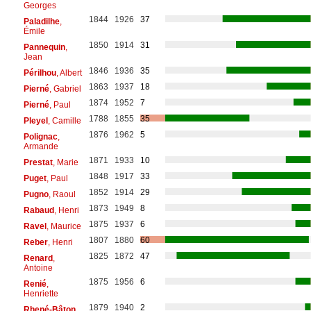
Georges
1844
1926
37
Paladilhe
,
Émile
1850
1914
31
Pannequin
,
Jean
1846
1936
35
Périlhou
, Albert
1863
1937
18
Pierné
, Gabriel
1874
1952
7
Pierné
, Paul
1788
1855
35
Pleyel
, Camille
1876
1962
5
Polignac
,
Armande
1871
1933
10
Prestat
, Marie
1848
1917
33
Puget
, Paul
1852
1914
29
Pugno
, Raoul
1873
1949
8
Rabaud
, Henri
1875
1937
6
Ravel
, Maurice
1807
1880
60
Reber
, Henri
1825
1872
47
Renard
,
Antoine
1875
1956
6
Renié
,
Henriette
1879
1940
2
Rhené-Bâton
,