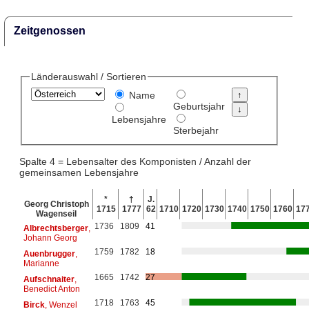
Zeitgenossen
Länderauswahl / Sortieren
Name
Geburtsjahr
Lebensjahre
Sterbejahr
Spalte 4 = Lebensalter des Komponisten / Anzahl der
gemeinsamen Lebensjahre
*
†
J.
Georg Christoph
1715
1777
62
1710
1720
1730
1740
1750
1760
17
Wagenseil
1736
1809
41
Albrechtsberger
,
Johann Georg
1759
1782
18
Auenbrugger
,
Marianne
1665
1742
27
Aufschnaiter
,
Benedict Anton
1718
1763
45
Birck
, Wenzel