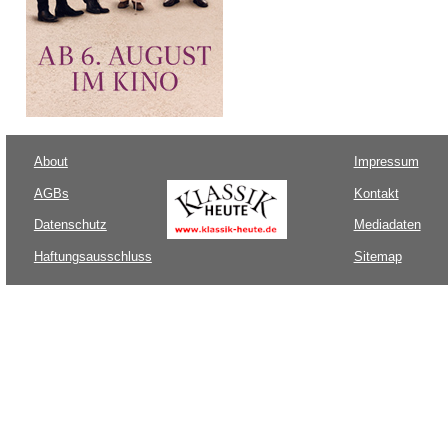
About
Impressum
AGBs
Kontakt
Datenschutz
Mediadaten
Haftungsausschluss
Sitemap