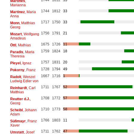
Martines
,
Marianna
1744
1812
33
Martinez
, Maria
Anna
1717
1750
33
Monn
, Matthias
Georg
1756
1791
21
Mozart
, Wolfgang
Amadeus
1675
1726
11
Öttl
, Mathias
1759
1824
18
Paradis
, Maria
Theresia
1757
1831
20
Pleyel
, Ignaz
1728
1794
49
Pokorny
, Franz
1667
1716
1
Radolt
, Wenzel
Ludwig Edler von
1711
1767
52
Reinhardt
, Carl
Matthias
1708
1772
57
Reutter d.J.
,
Georg
1710
1773
58
Scheibl
, Johann
Adam
1766
1803
11
Süßmayr
, Franz
Xaver
1711
1762
47
Umstatt
, Josef