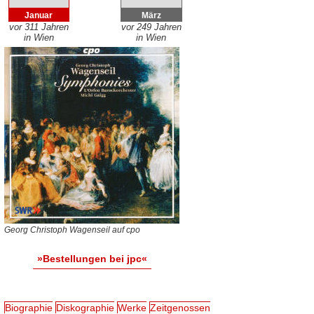
Januar
März
vor 311 Jahren
vor 249 Jahren
in Wien
in Wien
Georg Christoph Wagenseil auf cpo
»Bestellungen bei jpc«
Biographie
Diskographie
Werke
Zeitgenossen