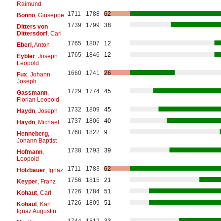
Raimund
1711
1788
62
Bonno
, Giuseppe
1739
1799
38
Ditters von
Dittersdorf
, Carl
1765
1807
12
Eberl
, Anton
1765
1846
12
Eybler
, Joseph
Leopold
1660
1741
26
Fux
, Johann
Joseph
1729
1774
45
Gassmann
,
Florian Leopold
1732
1809
45
Haydn
, Joseph
1737
1806
40
Haydn
, Michael
1768
1822
9
Henneberg
,
Johann Baptist
1738
1793
39
Hofmann
,
Leopold
1711
1783
62
Holzbauer
, Ignaz
1756
1815
21
Keyper
, Franz
1726
1784
51
Kohaut
, Carl
1726
1809
51
Kohaut
, Karl
Ignaz Augustin
1744
1812
33