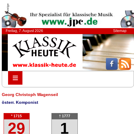
Anzeige
Freitag, 7. August 2026
Sitemap
≡
≡
Georg Christoph Wagenseil
österr. Komponist
* 1715
† 1777
29
1