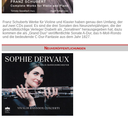
Franz Schuberts Werke für Violine und Klavier haben genau den Umfang, der
auf zwei CDs passt. Es sind die drei Sonaten des Neunzehnjährigen, die der
geschäftstüchtige Verleger Diabelli als „Sonatinen“ herausgegeben hat, dazu
kommen die als „Grand Duo“ veröffentlichte Sonate A-Dur, das h-Moll-Rondo
und die bedeutende C-Dur-Fantasie aus dem Jahr 1827.
Neuveröffentlichungen