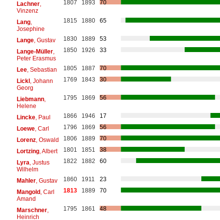
1807
1893
70
Lachner
,
Vinzenz
1815
1880
65
Lang
,
Josephine
1830
1889
53
Lange
, Gustav
1850
1926
33
Lange-Müller
,
Peter Erasmus
1805
1887
70
Lee
, Sebastian
1769
1843
30
Lickl
, Johann
Georg
1795
1869
56
Liebmann
,
Helene
1866
1946
17
Lincke
, Paul
1796
1869
56
Loewe
, Carl
1806
1889
70
Lorenz
, Oswald
1801
1851
38
Lortzing
, Albert
1822
1882
60
Lyra
, Justus
Wilhelm
1860
1911
23
Mahler
, Gustav
1813
1889
70
Mangold
, Carl
Amand
1795
1861
48
Marschner
,
Heinrich