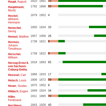
1810
1891
70
Haupt
, August
1792
1868
55
Hauptmann
,
Moritz
1879
1952
4
Heckel
,
Wilhelm
Hermann
1850
1934
33
Henschel
,
Georg
1857
1956
26
Hensel
, Walther
1738
1821
8
Hermes
,
Johann
Timotheus
1738
1822
9
Herschel
,
William
1818
1893
65
Herzog Ernst II.
von Sachsen-
Coburg-Gotha
,
1866
1933
17
Hesssel
, Carl
1806
1872
59
Hetsch
, Louis
1875
1952
8
Heuer
, Gustav
1849
1924
34
Hildach
, Eugen
1811
1885
70
Hiller
,
Ferdinand
1843
1926
40
Hochberg
,