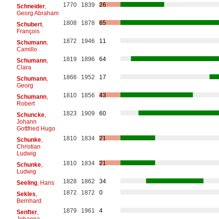
1770
1839
26
Schneider
,
Georg Abraham
1808
1878
65
Schubert
,
François
1872
1946
11
Schumann
,
Camillo
1819
1896
64
Schumann
,
Clara
1866
1952
17
Schumann
,
Georg
1810
1856
43
Schumann
,
Robert
1823
1909
60
Schuncke
,
Johann
Gottfried Hugo
1810
1834
21
Schunke
,
Christian
Ludwig
1810
1834
21
Schunke
,
Ludwig
1828
1862
34
Seeling
, Hans
1872
1872
0
Sekles
,
Bernhard
1879
1961
4
Senfter
,
Johanna