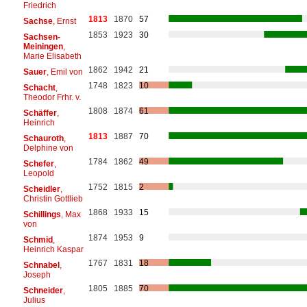
Friedrich
1813
1870
57
Sachse
, Ernst
1853
1923
30
Sachsen-
Meiningen
,
Marie Elisabeth
1862
1942
21
Sauer
, Emil von
1748
1823
10
Schacht
,
Theodor Frhr. v.
1808
1874
61
Schäffer
,
Heinrich
1813
1887
70
Schauroth
,
Delphine von
1784
1862
49
Schefer
,
Leopold
1752
1815
2
Scheidler
,
Christin Gottlieb
1868
1933
15
Schillings
, Max
von
1874
1953
9
Schmid
,
Heinrich Kaspar
1767
1831
18
Schnabel
,
Joseph
1805
1885
70
Schneider
,
Julius