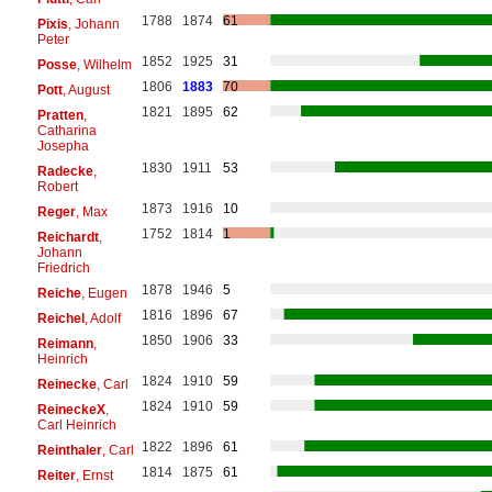
1788
1874
61
Pixis
, Johann
Peter
1852
1925
31
Posse
, Wilhelm
1806
1883
70
Pott
, August
1821
1895
62
Pratten
,
Catharina
Josepha
1830
1911
53
Radecke
,
Robert
1873
1916
10
Reger
, Max
1752
1814
1
Reichardt
,
Johann
Friedrich
1878
1946
5
Reiche
, Eugen
1816
1896
67
Reichel
, Adolf
1850
1906
33
Reimann
,
Heinrich
1824
1910
59
Reinecke
, Carl
1824
1910
59
ReineckeX
,
Carl Heinrich
1822
1896
61
Reinthaler
, Carl
1814
1875
61
Reiter
, Ernst