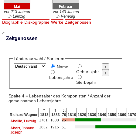
Mai
Februar
vor 213 Jahren
vor 143 Jahren
in Leipzig
in Venedig
Biographie
Diskographie
Werke
Zeitgenossen
Zeitgenossen
Länderauswahl / Sortieren
Name
Geburtsjahr
Lebensjahre
Sterbejahr
Spalte 4 = Lebensalter des Komponisten / Anzahl der
gemeinsamen Lebensjahre
*
†
J.
Richard Wagner
1813
1883
70
1810
1820
1830
1840
1850
1860
187
1761
1838
25
Abeille
, Ludwig
1832
1915
51
Abert
, Johann
Joseph