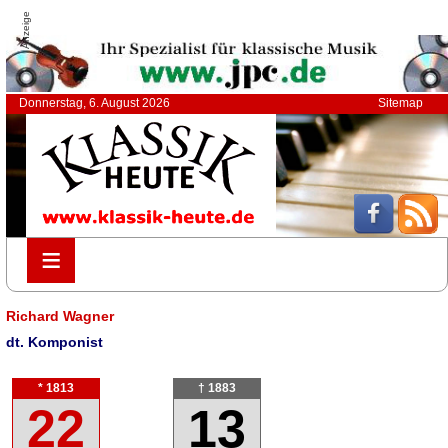
Anzeige
Donnerstag, 6. August 2026
Sitemap
≡
≡
Richard Wagner
dt. Komponist
* 1813
† 1883
22
13