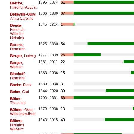
1795
1874
61
Belcke
,
Friedrich August
1806
1880
67
Belleville-Oury
,
Anna Caroline
1745
1814
1
Benda
,
Friedrich
Wilhelm
Heinrich
1826
1880
54
Berens
,
Hermann
1777
1839
26
Berger
, Ludwig
1861
1911
22
Berger
,
Wilhelm
1868
1936
15
Bischoff
,
Hermann
1880
1938
3
Boehe
, Ernst
1844
1920
39
Bohm
, Carl
1793
1881
68
Böhm
,
Theobald
1870
1938
13
Böhme
, Oskar
Wilhelmowitsch
1843
1915
40
Böhme
,
Heinrich
Wilhelm