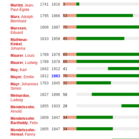
1741
1816
3
Martini
, Jean-
Paul-Égide
1795
1866
53
Marx
, Adolph
Bernhard
1806
1887
70
Marxsen
,
Eduard
1810
1858
45
Mathieux-
Kinkel
,
Johanna
1789
1878
65
Maurer
, Louis
1789
1878
65
Maurer
, Ludwig
1842
1912
41
May
, Karl
1812
1883
70
Mayer
, Emilie
1763
1845
32
Mayr
, Johannes
Simon
1827
1896
56
Meinardus
,
Ludwig
1855
1933
28
Mendelssohn
,
Arnold
1809
1847
34
Mendelssohn
Bartholdy
, Felix
1805
1847
34
Mendelssohn-
Hensel
, Fanny