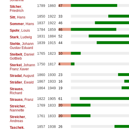
1789
1860
47
Silcher
,
Friedrich
1850
1922
33
Sitt
, Hans
1837
1922
46
Sommer
, Hans
1784
1859
46
Spohr
, Louis
1831
1884
52
Stark
, Ludwig
1839
1915
44
Stehle
, Johann
Gustav Eduard
1765
1823
10
Steibelt
, Daniel
Gottlieb
1750
1817
4
Sterkel
, Johann
Franz Xaver
1860
1930
23
Stradal
, August
1867
1933
16
Sträßer
, Ewald
1864
1949
19
Strauss
,
Richard
1822
1905
61
Strauss
, Franz
1769
1833
20
Streicher
,
Nannette
1761
1833
20
Streicher
,
Andreas
1857
1938
26
Taschek
,