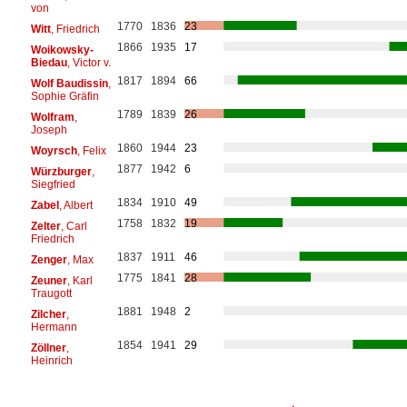
von
1770
1836
23
Witt
, Friedrich
1866
1935
17
Woikowsky-
Biedau
, Victor v.
1817
1894
66
Wolf Baudissin
,
Sophie Gräfin
1789
1839
26
Wolfram
,
Joseph
1860
1944
23
Woyrsch
, Felix
1877
1942
6
Würzburger
,
Siegfried
1834
1910
49
Zabel
, Albert
1758
1832
19
Zelter
, Carl
Friedrich
1837
1911
46
Zenger
, Max
1775
1841
28
Zeuner
, Karl
Traugott
1881
1948
2
Zilcher
,
Hermann
1854
1941
29
Zöllner
,
Heinrich