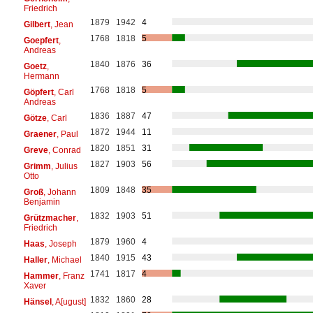
Friedrich
1879
1942
4
Gilbert
, Jean
1768
1818
5
Goepfert
,
Andreas
1840
1876
36
Goetz
,
Hermann
1768
1818
5
Göpfert
, Carl
Andreas
1836
1887
47
Götze
, Carl
1872
1944
11
Graener
, Paul
1820
1851
31
Greve
, Conrad
1827
1903
56
Grimm
, Julius
Otto
1809
1848
35
Groß
, Johann
Benjamin
1832
1903
51
Grützmacher
,
Friedrich
1879
1960
4
Haas
, Joseph
1840
1915
43
Haller
, Michael
1741
1817
4
Hammer
, Franz
Xaver
1832
1860
28
Hänsel
, A[ugust]