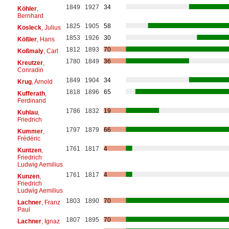
1849
1927
34
Köhler
,
Bernhard
1825
1905
58
Kosleck
, Julius
1853
1926
30
Kößler
, Hans
1812
1893
70
Koßmaly
, Carl
1780
1849
36
Kreutzer
,
Conradin
1849
1904
34
Krug
, Arnold
1818
1896
65
Kufferath
,
Ferdinand
1786
1832
19
Kuhlau
,
Friedrich
1797
1879
66
Kummer
,
Frédéric
1761
1817
4
Kuntzen
,
Friedrich
Ludwig Aemilius
1761
1817
4
Kunzen
,
Friedrich
Ludwig Aemilius
1803
1890
70
Lachner
, Franz
Paul
1807
1895
70
Lachner
, Ignaz