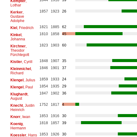
Kempter
,
Lothar
1857
1923
26
Kerker
,
Gustave
Adolphe
1821
1885
62
Kiel
, Friedrich
1810
1858
45
Kinkel
,
Johanna
1823
1903
60
Kirchner
,
Theodor
Fürchtegott
1848
1907
35
Kistler
, Cyrill
1846
1901
37
Kleinmichel
,
Richard
1859
1933
24
Klengel
, Julius
1854
1935
29
Klengel
, Paul
1847
1902
36
Klughardt
,
August
1752
1817
4
Knecht
, Justin
Heinrich
1853
1916
30
Knorr
, Iwan
1818
1857
39
Koenig
,
Hermann
1853
1926
30
Koessler
, Hans