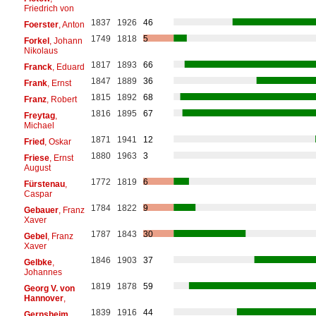
Friedrich von
1837
1926
46
Foerster
, Anton
1749
1818
5
Forkel
, Johann
Nikolaus
1817
1893
66
Franck
, Eduard
1847
1889
36
Frank
, Ernst
1815
1892
68
Franz
, Robert
1816
1895
67
Freytag
,
Michael
1871
1941
12
Fried
, Oskar
1880
1963
3
Friese
, Ernst
August
1772
1819
6
Fürstenau
,
Caspar
1784
1822
9
Gebauer
, Franz
Xaver
1787
1843
30
Gebel
, Franz
Xaver
1846
1903
37
Gelbke
,
Johannes
1819
1878
59
Georg V. von
Hannover
,
1839
1916
44
Gernsheim
,