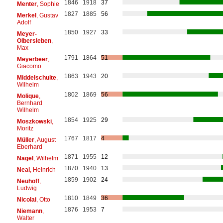
1846
1918
37
Menter
, Sophie
1827
1885
56
Merkel
, Gustav
Adolf
1850
1927
33
Meyer-
Olbersleben
,
Max
1791
1864
51
Meyerbeer
,
Giacomo
1863
1943
20
Middelschulte
,
Wilhelm
1802
1869
56
Molique
,
Bernhard
Wilhelm
1854
1925
29
Moszkowski
,
Moritz
1767
1817
4
Müller
, August
Eberhard
1871
1955
12
Nagel
, Wilhelm
1870
1940
13
Neal
, Heinrich
1859
1902
24
Neuhoff
,
Ludwig
1810
1849
36
Nicolai
, Otto
1876
1953
7
Niemann
,
Walter