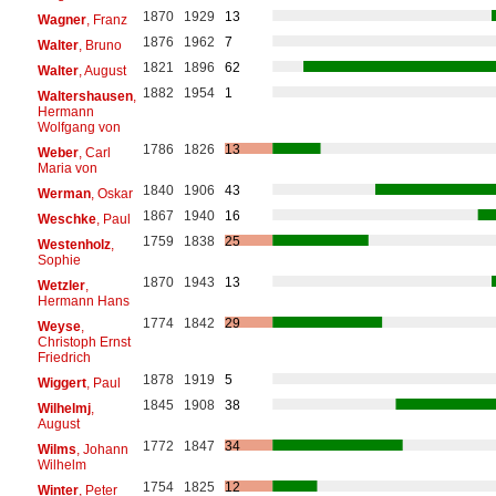
1870
1929
13
Wagner
, Franz
1876
1962
7
Walter
, Bruno
1821
1896
62
Walter
, August
1882
1954
1
Waltershausen
,
Hermann
Wolfgang von
1786
1826
13
Weber
, Carl
Maria von
1840
1906
43
Werman
, Oskar
1867
1940
16
Weschke
, Paul
1759
1838
25
Westenholz
,
Sophie
1870
1943
13
Wetzler
,
Hermann Hans
1774
1842
29
Weyse
,
Christoph Ernst
Friedrich
1878
1919
5
Wiggert
, Paul
1845
1908
38
Wilhelmj
,
August
1772
1847
34
Wilms
, Johann
Wilhelm
1754
1825
12
Winter
, Peter