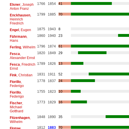
1766
1854
41
Elsner
, Joseph
Anton Franz
1799
1885
70
Enckhausen
,
Heinrich
Friedrich
1875
1943
8
Engel
, Eugen
1860
1940
23
Fährmann
,
Hans
1796
1874
61
Ferling
, Wilhelm
1820
1849
29
Fesca
,
Alexander Ernst
1789
1826
13
Fesca
, Friedrich
Ernst
1831
1911
52
Fink
, Christian
1778
1837
24
Fiorillo
,
Federigo
1755
1823
10
Fiorillo
,
Federigo
1773
1829
16
Fischer
,
Michael
Gotthard
1848
1890
35
Fitzenhagen
,
Wilhelm
1812
1883
70
Flotow
,