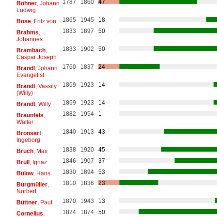
1787
1860
47
Böhner
, Johann
Ludwig
1865
1945
18
Bose
, Fritz von
1833
1897
50
Brahms
,
Johannes
1833
1902
50
Brambach
,
Caspar Joseph
1760
1837
24
Brandl
, Johann
Evangelist
1869
1923
14
Brandt
, Vassily
(Willy)
1869
1923
14
Brandt
, Willy
1882
1954
1
Braunfels
,
Walter
1840
1913
43
Bronsart
,
Ingeborg
1838
1920
45
Bruch
, Max
1846
1907
37
Brüll
, Ignaz
1830
1894
53
Bülow
, Hans
1810
1836
23
Burgmüller
,
Norbert
1870
1943
13
Büttner
, Paul
1824
1874
50
Cornelius
,