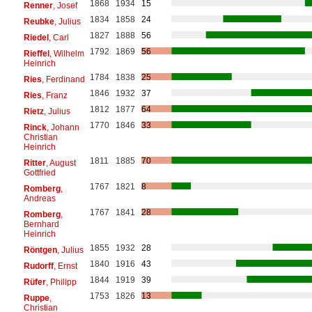
1868
1934
15
Renner
, Josef
1834
1858
24
Reubke
, Julius
1827
1888
56
Riedel
, Carl
1792
1869
56
Rieffel
, Wilhelm
Heinrich
1784
1838
25
Ries
, Ferdinand
1846
1932
37
Ries
, Franz
1812
1877
64
Rietz
, Julius
1770
1846
33
Rinck
, Johann
Christian
Heinrich
1811
1885
70
Ritter
, August
Gottfried
1767
1821
8
Romberg
,
Andreas
1767
1841
28
Romberg
,
Bernhard
Heinrich
1855
1932
28
Röntgen
, Julius
1840
1916
43
Rudorff
, Ernst
1844
1919
39
Rüfer
, Philipp
1753
1826
13
Ruppe
,
Christian