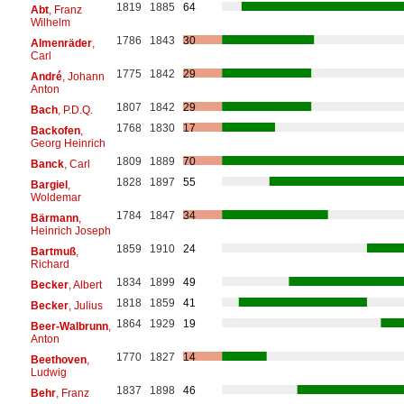
1819
1885
64
Abt
, Franz
Wilhelm
1786
1843
30
Almenräder
,
Carl
1775
1842
29
André
, Johann
Anton
1807
1842
29
Bach
, P.D.Q.
1768
1830
17
Backofen
,
Georg Heinrich
1809
1889
70
Banck
, Carl
1828
1897
55
Bargiel
,
Woldemar
1784
1847
34
Bärmann
,
Heinrich Joseph
1859
1910
24
Bartmuß
,
Richard
1834
1899
49
Becker
, Albert
1818
1859
41
Becker
, Julius
1864
1929
19
Beer-Walbrunn
,
Anton
1770
1827
14
Beethoven
,
Ludwig
1837
1898
46
Behr
, Franz