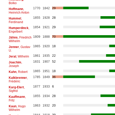
Bolko
1770
1842
29
Hoffmann
,
Heinrich Anton
1855
1928
28
Hummel
,
Ferdinand
1854
1921
29
Humperdinck
,
Engelbert
1809
1888
70
Jähns
, Friedrich
Wilhelm
1865
1920
18
Jenner
, Gustav
U.
1861
1935
22
Jeral
, Wilhelm
1831
1907
52
Joachim
,
Joseph
1865
1951
18
Kahn
, Robert
1785
1849
36
Kalkbrenner
,
Frédéric
1877
1933
6
Karg-Elert
,
Sigfrid
1855
1934
28
Kauffmann
,
Fritz
1863
1932
20
Kaun
, Hugo
Wilhelm
1844
1918
39