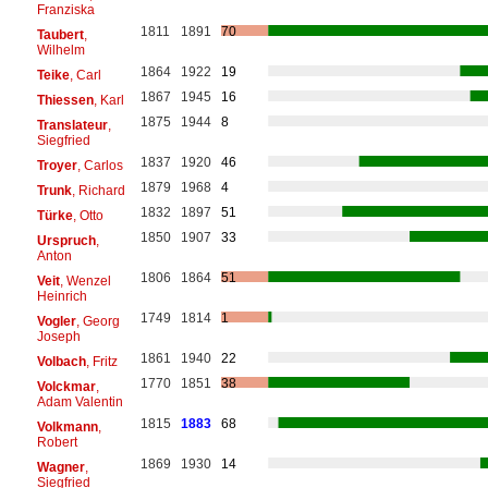
Franziska
1811
1891
70
Taubert
,
Wilhelm
1864
1922
19
Teike
, Carl
1867
1945
16
Thiessen
, Karl
1875
1944
8
Translateur
,
Siegfried
1837
1920
46
Troyer
, Carlos
1879
1968
4
Trunk
, Richard
1832
1897
51
Türke
, Otto
1850
1907
33
Urspruch
,
Anton
1806
1864
51
Veit
, Wenzel
Heinrich
1749
1814
1
Vogler
, Georg
Joseph
1861
1940
22
Volbach
, Fritz
1770
1851
38
Volckmar
,
Adam Valentin
1815
1883
68
Volkmann
,
Robert
1869
1930
14
Wagner
,
Siegfried