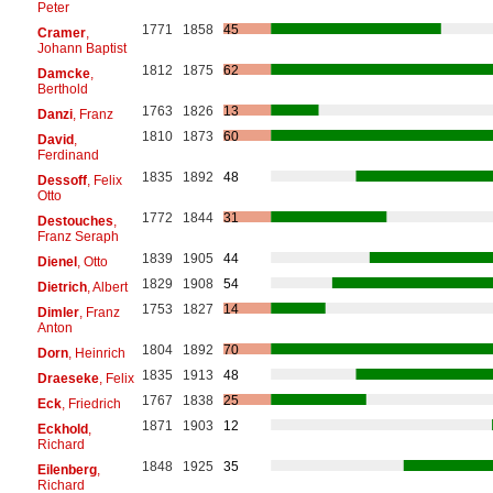
Peter
1771
1858
45
Cramer
,
Johann Baptist
1812
1875
62
Damcke
,
Berthold
1763
1826
13
Danzi
, Franz
1810
1873
60
David
,
Ferdinand
1835
1892
48
Dessoff
, Felix
Otto
1772
1844
31
Destouches
,
Franz Seraph
1839
1905
44
Dienel
, Otto
1829
1908
54
Dietrich
, Albert
1753
1827
14
Dimler
, Franz
Anton
1804
1892
70
Dorn
, Heinrich
1835
1913
48
Draeseke
, Felix
1767
1838
25
Eck
, Friedrich
1871
1903
12
Eckhold
,
Richard
1848
1925
35
Eilenberg
,
Richard