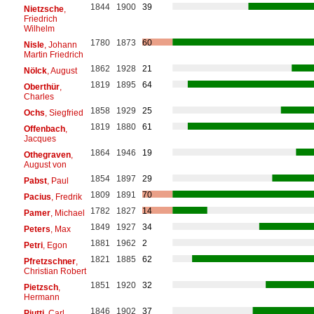
1844
1900
39
Nietzsche
,
Friedrich
Wilhelm
1780
1873
60
Nisle
, Johann
Martin Friedrich
1862
1928
21
Nölck
, August
1819
1895
64
Oberthür
,
Charles
1858
1929
25
Ochs
, Siegfried
1819
1880
61
Offenbach
,
Jacques
1864
1946
19
Othegraven
,
August von
1854
1897
29
Pabst
, Paul
1809
1891
70
Pacius
, Fredrik
1782
1827
14
Pamer
, Michael
1849
1927
34
Peters
, Max
1881
1962
2
Petri
, Egon
1821
1885
62
Pfretzschner
,
Christian Robert
1851
1920
32
Pietzsch
,
Hermann
1846
1902
37
Piutti
, Carl