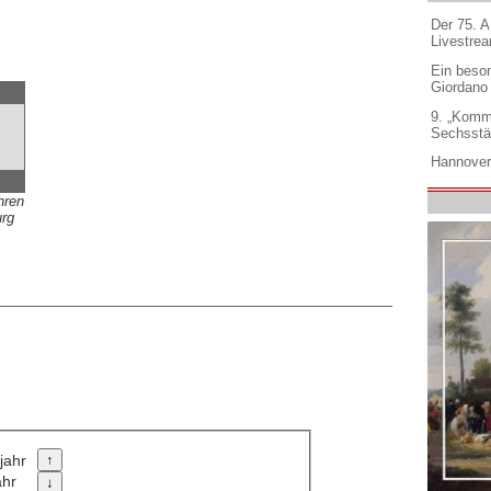
Der 75. 
Livestre
Ein beso
Giordano
9. „Komm
Sechsstä
Hannover
hren
urg
jahr
ahr