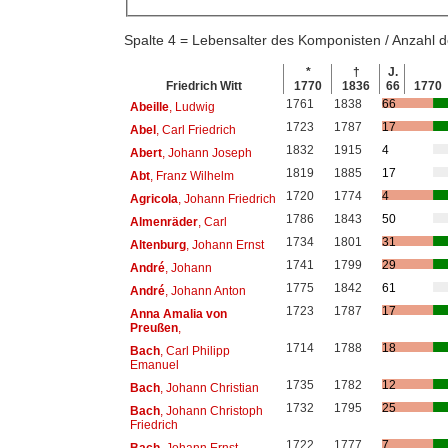
Spalte 4 = Lebensalter des Komponisten / Anzahl
*
†
J.
Friedrich Witt
1770
1836
66
1770
1761
1838
66
Abeille
, Ludwig
1723
1787
17
Abel
, Carl Friedrich
1832
1915
4
Abert
, Johann Joseph
1819
1885
17
Abt
, Franz Wilhelm
1720
1774
4
Agricola
, Johann Friedrich
1786
1843
50
Almenräder
, Carl
1734
1801
31
Altenburg
, Johann Ernst
1741
1799
29
André
, Johann
1775
1842
61
André
, Johann Anton
1723
1787
17
Anna Amalia von
Preußen
,
1714
1788
18
Bach
, Carl Philipp
Emanuel
1735
1782
12
Bach
, Johann Christian
1732
1795
25
Bach
, Johann Christoph
Friedrich
1722
1777
7
Bach
, Johann Ernst