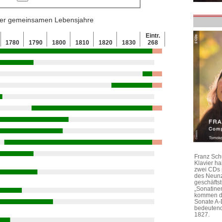
 der gemeinsamen Lebensjahre
Eintr.
1780
1790
1800
1810
1820
1830
268
Franz Sch
Klavier h
zwei CDs 
des Neunz
geschäftst
„Sonatine
kommen di
Sonate A-
bedeutend
1827.