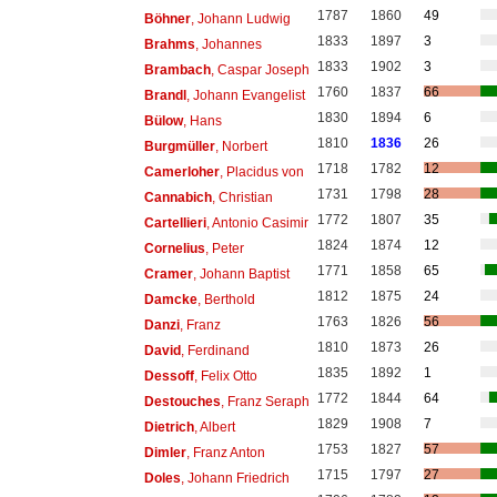
1787
1860
49
Böhner
, Johann Ludwig
1833
1897
3
Brahms
, Johannes
1833
1902
3
Brambach
, Caspar Joseph
1760
1837
66
Brandl
, Johann Evangelist
1830
1894
6
Bülow
, Hans
1810
1836
26
Burgmüller
, Norbert
1718
1782
12
Camerloher
, Placidus von
1731
1798
28
Cannabich
, Christian
1772
1807
35
Cartellieri
, Antonio Casimir
1824
1874
12
Cornelius
, Peter
1771
1858
65
Cramer
, Johann Baptist
1812
1875
24
Damcke
, Berthold
1763
1826
56
Danzi
, Franz
1810
1873
26
David
, Ferdinand
1835
1892
1
Dessoff
, Felix Otto
1772
1844
64
Destouches
, Franz Seraph
1829
1908
7
Dietrich
, Albert
1753
1827
57
Dimler
, Franz Anton
1715
1797
27
Doles
, Johann Friedrich