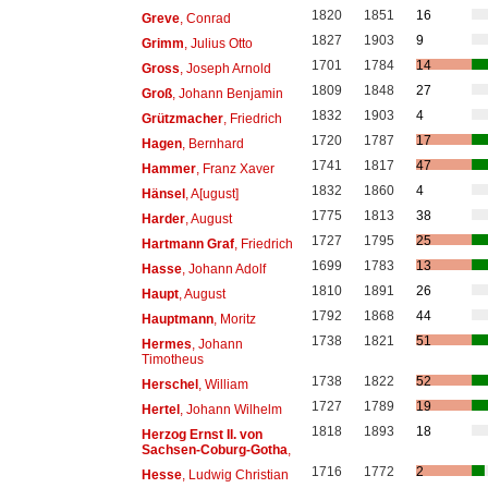
1820
1851
16
Greve
, Conrad
1827
1903
9
Grimm
, Julius Otto
1701
1784
14
Gross
, Joseph Arnold
1809
1848
27
Groß
, Johann Benjamin
1832
1903
4
Grützmacher
, Friedrich
1720
1787
17
Hagen
, Bernhard
1741
1817
47
Hammer
, Franz Xaver
1832
1860
4
Hänsel
, A[ugust]
1775
1813
38
Harder
, August
1727
1795
25
Hartmann Graf
, Friedrich
1699
1783
13
Hasse
, Johann Adolf
1810
1891
26
Haupt
, August
1792
1868
44
Hauptmann
, Moritz
1738
1821
51
Hermes
, Johann
Timotheus
1738
1822
52
Herschel
, William
1727
1789
19
Hertel
, Johann Wilhelm
1818
1893
18
Herzog Ernst II. von
Sachsen-Coburg-Gotha
,
1716
1772
2
Hesse
, Ludwig Christian