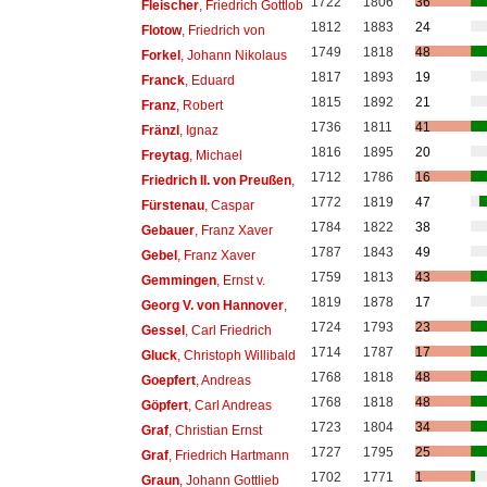
1722
1806
36
Fleischer
, Friedrich Gottlob
1812
1883
24
Flotow
, Friedrich von
1749
1818
48
Forkel
, Johann Nikolaus
1817
1893
19
Franck
, Eduard
1815
1892
21
Franz
, Robert
1736
1811
41
Fränzl
, Ignaz
1816
1895
20
Freytag
, Michael
1712
1786
16
Friedrich II. von Preußen
,
1772
1819
47
Fürstenau
, Caspar
1784
1822
38
Gebauer
, Franz Xaver
1787
1843
49
Gebel
, Franz Xaver
1759
1813
43
Gemmingen
, Ernst v.
1819
1878
17
Georg V. von Hannover
,
1724
1793
23
Gessel
, Carl Friedrich
1714
1787
17
Gluck
, Christoph Willibald
1768
1818
48
Goepfert
, Andreas
1768
1818
48
Göpfert
, Carl Andreas
1723
1804
34
Graf
, Christian Ernst
1727
1795
25
Graf
, Friedrich Hartmann
1702
1771
1
Graun
, Johann Gottlieb