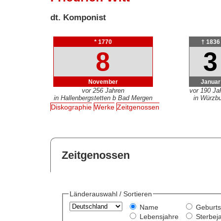
dt. Komponist
* 1770
† 1836
8
3
November
Januar
vor 256 Jahren
vor 190 Ja
in Hallenbergstetten b Bad Mergen
in Würzb
Diskographie
Werke
Zeitgenossen
Zeitgenossen
Länderauswahl / Sortieren
Name
Geburts
Lebensjahre
Sterbej