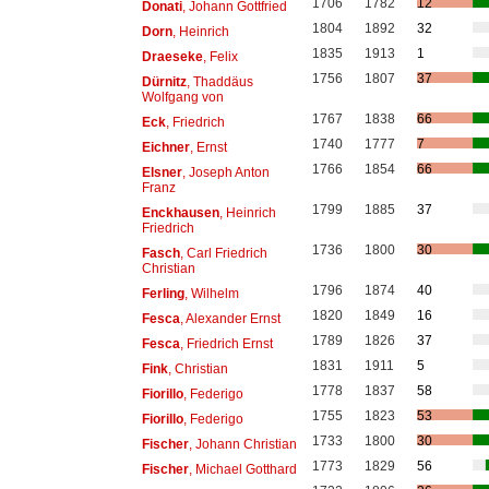
1706
1782
12
Donati
, Johann Gottfried
1804
1892
32
Dorn
, Heinrich
1835
1913
1
Draeseke
, Felix
1756
1807
37
Dürnitz
, Thaddäus
Wolfgang von
1767
1838
66
Eck
, Friedrich
1740
1777
7
Eichner
, Ernst
1766
1854
66
Elsner
, Joseph Anton
Franz
1799
1885
37
Enckhausen
, Heinrich
Friedrich
1736
1800
30
Fasch
, Carl Friedrich
Christian
1796
1874
40
Ferling
, Wilhelm
1820
1849
16
Fesca
, Alexander Ernst
1789
1826
37
Fesca
, Friedrich Ernst
1831
1911
5
Fink
, Christian
1778
1837
58
Fiorillo
, Federigo
1755
1823
53
Fiorillo
, Federigo
1733
1800
30
Fischer
, Johann Christian
1773
1829
56
Fischer
, Michael Gotthard