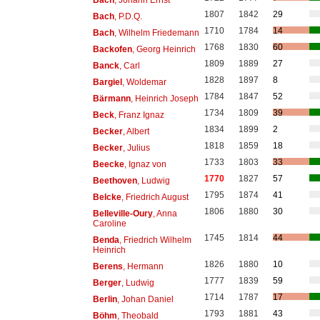
1807
1842
29
Bach
, P.D.Q.
1710
1784
14
Bach
, Wilhelm Friedemann
1768
1830
60
Backofen
, Georg Heinrich
1809
1889
27
Banck
, Carl
1828
1897
8
Bargiel
, Woldemar
1784
1847
52
Bärmann
, Heinrich Joseph
1734
1809
39
Beck
, Franz Ignaz
1834
1899
2
Becker
, Albert
1818
1859
18
Becker
, Julius
1733
1803
33
Beecke
, Ignaz von
1770
1827
57
Beethoven
, Ludwig
1795
1874
41
Belcke
, Friedrich August
1806
1880
30
Belleville-Oury
, Anna
Caroline
1745
1814
44
Benda
, Friedrich Wilhelm
Heinrich
1826
1880
10
Berens
, Hermann
1777
1839
59
Berger
, Ludwig
1714
1787
17
Berlin
, Johan Daniel
1793
1881
43
Böhm
, Theobald