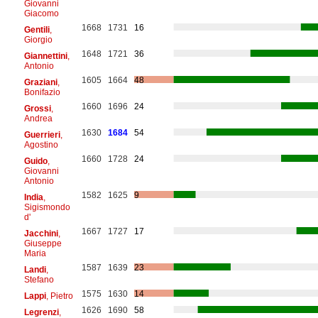
Giovanni
Giacomo
1668
1731
16
Gentili
,
Giorgio
1648
1721
36
Giannettini
,
Antonio
1605
1664
48
Graziani
,
Bonifazio
1660
1696
24
Grossi
,
Andrea
1630
1684
54
Guerrieri
,
Agostino
1660
1728
24
Guido
,
Giovanni
Antonio
1582
1625
9
India
,
Sigismondo
d'
1667
1727
17
Jacchini
,
Giuseppe
Maria
1587
1639
23
Landi
,
Stefano
1575
1630
14
Lappi
, Pietro
1626
1690
58
Legrenzi
,