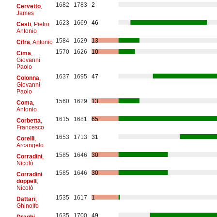
1682
1783
2
Cervetto
,
James
1623
1669
46
Cesti
, Pietro
Antonio
1584
1629
13
Cifra
, Antonio
1570
1626
10
Cima
,
Giovanni
Paolo
1637
1695
47
Colonna
,
Giovanni
Paolo
1560
1629
13
Coma
,
Antonio
1615
1681
65
Corbetta
,
Francesco
1653
1713
31
Corelli
,
Arcangelo
1585
1646
30
Corradini
,
Nicolò
1585
1646
30
Corradini
doppelt
,
Nicolò
1535
1617
1
Dattari
,
Ghinolfo
1635
1700
49
Draghi
,