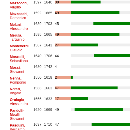
1597
1646
30
Mazzocchi
,
Virgilio
1592
1665
49
Mazzocchi
,
Domenico
1639
1703
45
Melani
,
Alessandro
1595
1665
49
Merula
,
Tarquinio
1567
1643
27
Monteverdi
,
Claudio
1640
1706
44
Moratelli
,
Sebastiano
1680
1742
4
Mossi
,
Giovanni
1550
1618
2
Nenna
,
Pomponio
1566
1663
47
Notari
,
Angelo
1555
1633
17
Orologio
,
Alessandro
1620
1669
49
Pandolfi-
Mealli
,
Giovanni
1637
1710
47
Pasquini
,
Bernardo