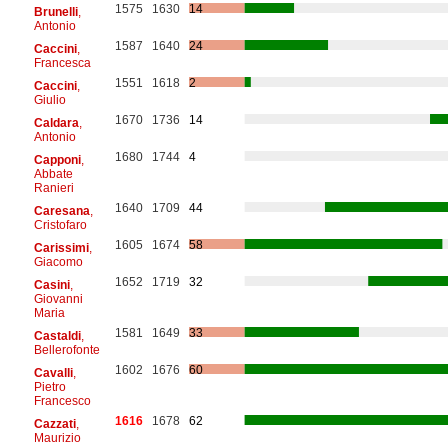
1575
1630
14
Brunelli
,
Antonio
1587
1640
24
Caccini
,
Francesca
1551
1618
2
Caccini
,
Giulio
1670
1736
14
Caldara
,
Antonio
1680
1744
4
Capponi
,
Abbate
Ranieri
1640
1709
44
Caresana
,
Cristofaro
1605
1674
58
Carissimi
,
Giacomo
1652
1719
32
Casini
,
Giovanni
Maria
1581
1649
33
Castaldi
,
Bellerofonte
1602
1676
60
Cavalli
,
Pietro
Francesco
1616
1678
62
Cazzati
,
Maurizio