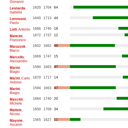
Giovanni
1620
1704
64
Leonarda
,
Isabella
1640
1713
44
Lorenzani
,
Paolo
1666
1740
18
Lotti
, Antonio
1672
1737
12
Mancini
,
Francesco
1602
1662
46
Marazzoli
,
Marco
1669
1747
15
Marcello
,
Alessandro
1594
1663
47
Marini
,
Biagio
1670
1717
14
Marini
, Carlo
Antonio
1594
1663
47
Marini
,
Biagio
1664
1740
20
Mascitti
,
Michele
1650
1709
34
Matteis
,
Nicola
1565
1627
11
Mayone
,
Ascanio