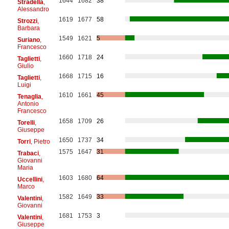
1644
1682
38
Stradella
,
Alessandro
1619
1677
58
Strozzi
,
Barbara
1549
1621
5
Suriano
,
Francesco
1660
1718
24
Taglietti
,
Giulio
1668
1715
16
Taglietti
,
Luigi
1610
1661
45
Tenaglia
,
Antonio
Francesco
1658
1709
26
Torelli
,
Giuseppe
1650
1737
34
Torri
, Pietro
1575
1647
31
Trabaci
,
Giovanni
Maria
1603
1680
64
Uccellini
,
Marco
1582
1649
33
Valentini
,
Giovanni
1681
1753
3
Valentini
,
Giuseppe