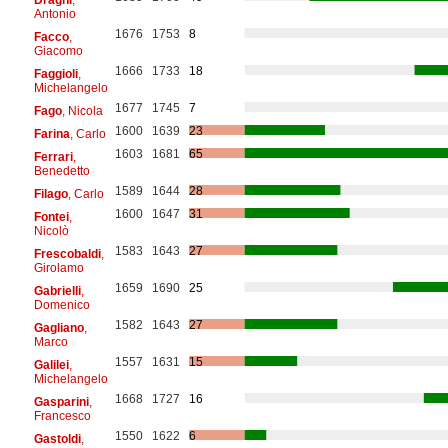
Antonio
1676
1753
8
Facco
,
Giacomo
1666
1733
18
Faggioli
,
Michelangelo
1677
1745
7
Fago
, Nicola
1600
1639
23
Farina
, Carlo
1603
1681
65
Ferrari
,
Benedetto
1589
1644
28
Filago
, Carlo
1600
1647
31
Fontei
,
Nicolò
1583
1643
27
Frescobaldi
,
Girolamo
1659
1690
25
Gabrielli
,
Domenico
1582
1643
27
Gagliano
,
Marco
1557
1631
15
Galilei
,
Michelangelo
1668
1727
16
Gasparini
,
Francesco
1550
1622
6
Gastoldi
,