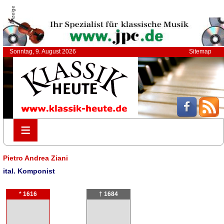
Anzeige
Sonntag, 9. August 2026
Sitemap
≡
≡
Pietro Andrea Ziani
ital. Komponist
* 1616
† 1684