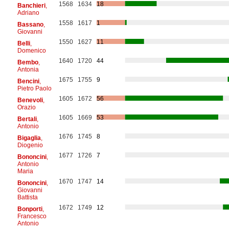
1568
1634
18
Banchieri
,
Adriano
1558
1617
1
Bassano
,
Giovanni
1550
1627
11
Belli
,
Domenico
1640
1720
44
Bembo
,
Antonia
1675
1755
9
Bencini
,
Pietro Paolo
1605
1672
56
Benevoli
,
Orazio
1605
1669
53
Bertali
,
Antonio
1676
1745
8
Bigaglia
,
Diogenio
1677
1726
7
Bononcini
,
Antonio
Maria
1670
1747
14
Bononcini
,
Giovanni
Battista
1672
1749
12
Bonporti
,
Francesco
Antonio