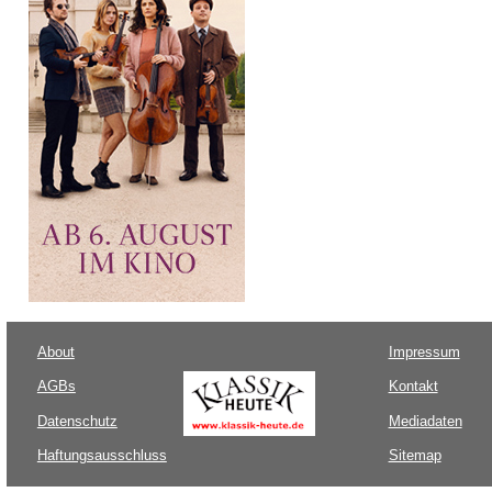
About
Impressum
AGBs
Kontakt
Datenschutz
Mediadaten
Haftungsausschluss
Sitemap