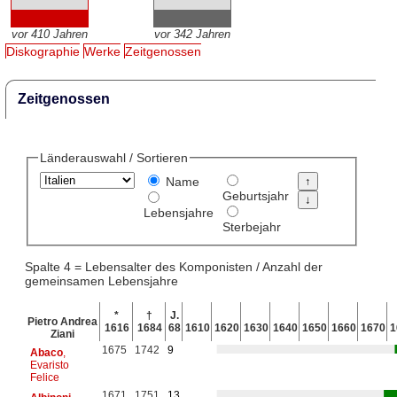
vor 410 Jahren
vor 342 Jahren
Diskographie
Werke
Zeitgenossen
Zeitgenossen
Länderauswahl / Sortieren
Name
Geburtsjahr
Lebensjahre
Sterbejahr
Spalte 4 = Lebensalter des Komponisten / Anzahl der
gemeinsamen Lebensjahre
*
†
J.
Pietro Andrea
1616
1684
68
1610
1620
1630
1640
1650
1660
1670
1
Ziani
1675
1742
9
Abaco
,
Evaristo
Felice
1671
1751
13