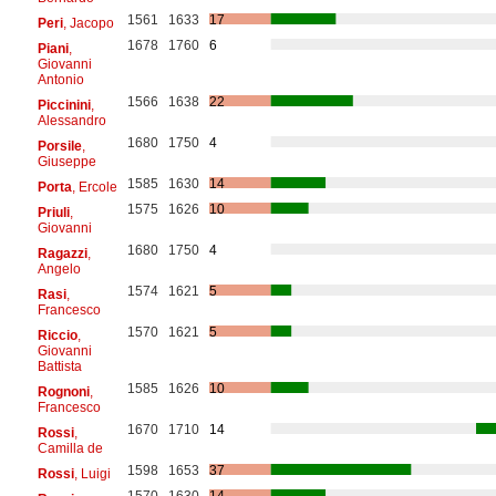
1561
1633
17
Peri
, Jacopo
1678
1760
6
Piani
,
Giovanni
Antonio
1566
1638
22
Piccinini
,
Alessandro
1680
1750
4
Porsile
,
Giuseppe
1585
1630
14
Porta
, Ercole
1575
1626
10
Priuli
,
Giovanni
1680
1750
4
Ragazzi
,
Angelo
1574
1621
5
Rasi
,
Francesco
1570
1621
5
Riccio
,
Giovanni
Battista
1585
1626
10
Rognoni
,
Francesco
1670
1710
14
Rossi
,
Camilla de
1598
1653
37
Rossi
, Luigi
1570
1630
14