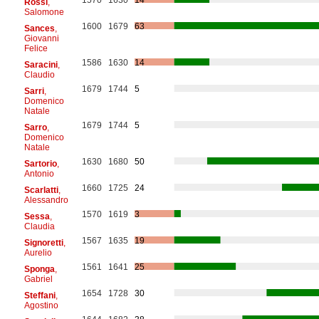
Rossi
,
Salomone
1600
1679
63
Sances
,
Giovanni
Felice
1586
1630
14
Saracini
,
Claudio
1679
1744
5
Sarri
,
Domenico
Natale
1679
1744
5
Sarro
,
Domenico
Natale
1630
1680
50
Sartorio
,
Antonio
1660
1725
24
Scarlatti
,
Alessandro
1570
1619
3
Sessa
,
Claudia
1567
1635
19
Signoretti
,
Aurelio
1561
1641
25
Sponga
,
Gabriel
1654
1728
30
Steffani
,
Agostino