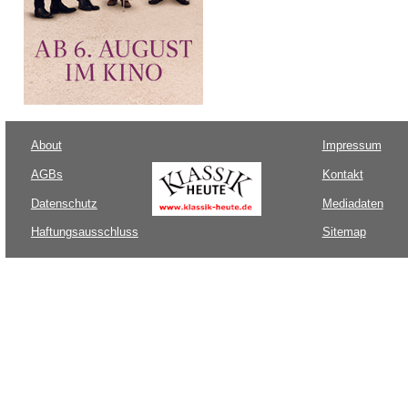
About
Impressum
AGBs
Kontakt
Datenschutz
Mediadaten
Haftungsausschluss
Sitemap