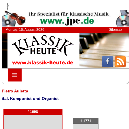
Anzeige
Montag, 10. August 2026
Sitemap
≡
≡
Pietro Auletta
ital. Komponist und Organist
* 1698
† 1771