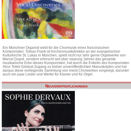
Ein Münchner Organist wirbt für die Chormusik eines französischen
Komponisten: Tobias Frank ist Kirchenmusikdirektor an der evangelischen
Kulturkirche St. Lukas in München, spielt nicht nur sehr gerne Orgelwerke von
Marcel Dupré, sondern erforscht seit über zwanzig Jahren das gesamte
musikalische Erbe dieses Komponisten, hat durch die Enkelin des Komponisten
Alice Tollet-Szebrat Zugang zu bisher unveröffentlichten Manuskripten und hat
daraus diese vorliegende Sammlung von meist Chorwerken vorgelegt, darunter
auch ein paar Lieder und Werke für Klavier und für Orgel.
Neuveröffentlichungen