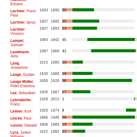
Eduard
1803
1890
20
Lachner
, Franz
Paul
1807
1895
25
Lachner
, Ignaz
1807
1893
23
Lachner
,
Vinzenz
1884
1942
45
Lampel
,
Samuel
1887
1966
42
Landmann
,
Arno
1815
1880
10
Lang
,
Josephine
1830
1889
19
Lange
, Gustav
1850
1926
56
Lange-Müller
,
Peter Erasmus
1805
1887
17
Lee
, Sebastian
1928
2013
1
Lehrndorfer
,
Franz
1920
1974
9
Leimer
, Kurt
1866
1946
59
Lincke
, Paul
1806
1889
19
Lorenz
, Oswald
1822
1882
12
Lyra
, Justus
Wilhelm