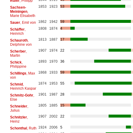
Rüfer
, Philipp
1853
1923
53
Sachsen-
Meiningen
,
Marie Elisabeth
1862
1942
59
Sauer
, Emil von
1808
1874
4
Schäffer
,
Heinrich
1813
1887
17
Schauroth
,
Delphine von
1907
1974
22
Scherber
,
Martin
1893
1970
36
Schick
,
Philippine
1868
1933
59
Schillings
, Max
von
1874
1953
55
Schmid
,
Heinrich Kaspar
1901
1987
28
Schmitz-Gohr
,
Else
1805
1885
15
Schneider
,
Julius
1907
2002
22
Schnitzler
,
Heinz
1924
2006
5
Schonthal
, Ruth