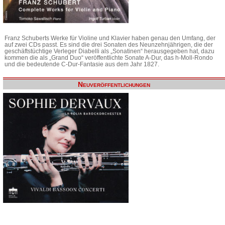
Franz Schuberts Werke für Violine und Klavier haben genau den Umfang, der
auf zwei CDs passt. Es sind die drei Sonaten des Neunzehnjährigen, die der
geschäftstüchtige Verleger Diabelli als „Sonatinen“ herausgegeben hat, dazu
kommen die als „Grand Duo“ veröffentlichte Sonate A-Dur, das h-Moll-Rondo
und die bedeutende C-Dur-Fantasie aus dem Jahr 1827.
Neuveröffentlichungen