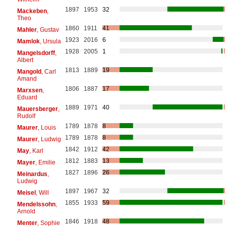
1897
1953
32
Mackeben
,
Theo
1860
1911
41
Mahler
, Gustav
1923
2016
6
Mamlok
, Ursula
1928
2005
1
Mangelsdorff
,
Albert
1813
1889
19
Mangold
, Carl
Amand
1806
1887
17
Marxsen
,
Eduard
1889
1971
40
Mauersberger
,
Rudolf
1789
1878
8
Maurer
, Louis
1789
1878
8
Maurer
, Ludwig
1842
1912
42
May
, Karl
1812
1883
13
Mayer
, Emilie
1827
1896
26
Meinardus
,
Ludwig
1897
1967
32
Meisel
, Will
1855
1933
59
Mendelssohn
,
Arnold
1846
1918
48
Menter
, Sophie