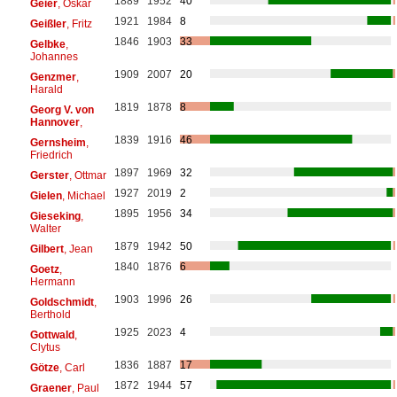
1889
1952
40
Geier
, Oskar
1921
1984
8
Geißler
, Fritz
1846
1903
33
Gelbke
,
Johannes
1909
2007
20
Genzmer
,
Harald
1819
1878
8
Georg V. von
Hannover
,
1839
1916
46
Gernsheim
,
Friedrich
1897
1969
32
Gerster
, Ottmar
1927
2019
2
Gielen
, Michael
1895
1956
34
Gieseking
,
Walter
1879
1942
50
Gilbert
, Jean
1840
1876
6
Goetz
,
Hermann
1903
1996
26
Goldschmidt
,
Berthold
1925
2023
4
Gottwald
,
Clytus
1836
1887
17
Götze
, Carl
1872
1944
57
Graener
, Paul