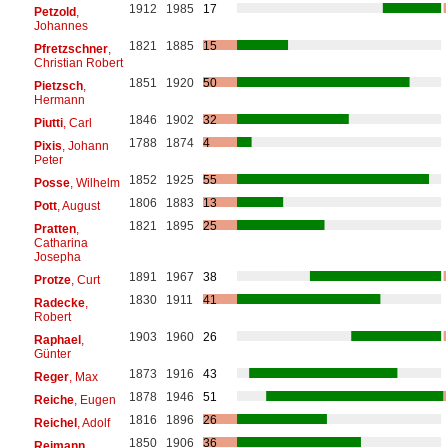
1912
1985
17
Petzold
,
Johannes
1821
1885
15
Pfretzschner
,
Christian Robert
1851
1920
50
Pietzsch
,
Hermann
1846
1902
32
Piutti
, Carl
1788
1874
4
Pixis
, Johann
Peter
1852
1925
55
Posse
, Wilhelm
1806
1883
13
Pott
, August
1821
1895
25
Pratten
,
Catharina
Josepha
1891
1967
38
Protze
, Curt
1830
1911
41
Radecke
,
Robert
1903
1960
26
Raphael
,
Günter
1873
1916
43
Reger
, Max
1878
1946
51
Reiche
, Eugen
1816
1896
26
Reichel
, Adolf
1850
1906
36
Reimann
,