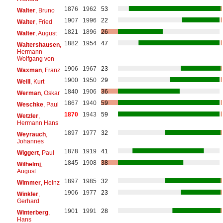
1876
1962
53
Walter
, Bruno
1907
1996
22
Walter
, Fried
1821
1896
26
Walter
, August
1882
1954
47
Waltershausen
,
Hermann
Wolfgang von
1906
1967
23
Waxman
, Franz
1900
1950
29
Weill
, Kurt
1840
1906
36
Werman
, Oskar
1867
1940
59
Weschke
, Paul
1870
1943
59
Wetzler
,
Hermann Hans
1897
1977
32
Weyrauch
,
Johannes
1878
1919
41
Wiggert
, Paul
1845
1908
38
Wilhelmj
,
August
1897
1985
32
Wimmer
, Heinz
1906
1977
23
Winkler
,
Gerhard
1901
1991
28
Winterberg
,
Hans