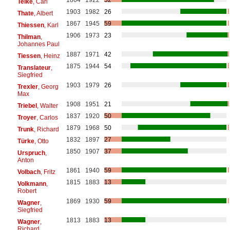
Teike
, Carl
1903
1982
26
Thate
, Albert
1867
1945
59
Thiessen
, Karl
1906
1973
23
Thilman
,
Johannes Paul
1887
1971
42
Tiessen
, Heinz
1875
1944
54
Translateur
,
Siegfried
1903
1979
26
Trexler
, Georg
Max
1908
1951
21
Triebel
, Walter
1837
1920
50
Troyer
, Carlos
1879
1968
50
Trunk
, Richard
1832
1897
27
Türke
, Otto
1850
1907
37
Urspruch
,
Anton
1861
1940
59
Volbach
, Fritz
1815
1883
13
Volkmann
,
Robert
1869
1930
59
Wagner
,
Siegfried
1813
1883
13
Wagner
,
Richard