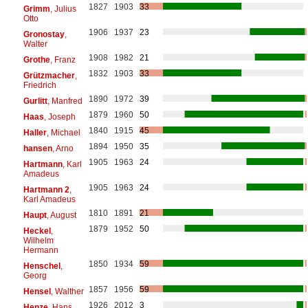
1827
1903
33
Grimm
, Julius
Otto
1906
1937
23
Gronostay
,
Walter
1908
1982
21
Grothe
, Franz
1832
1903
33
Grützmacher
,
Friedrich
1890
1972
39
Gurlitt
, Manfred
1879
1960
50
Haas
, Joseph
1840
1915
45
Haller
, Michael
1894
1950
35
hansen
, Arno
1905
1963
24
Hartmann
, Karl
Amadeus
1905
1963
24
Hartmann 2
,
Karl Amadeus
1810
1891
21
Haupt
, August
1879
1952
50
Heckel
,
Wilhelm
Hermann
1850
1934
59
Henschel
,
Georg
1857
1956
59
Hensel
, Walther
1926
2012
3
Henze
, Hans