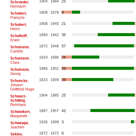
1904
1984
25
Schroeder
,
Hermann
1808
1878
8
Schubert
,
François
1908
1945
21
Schubert
,
Heinz
1894
1942
35
Schulhoff
,
Erwin
1872
1946
57
Schumann
,
Camillo
1819
1896
26
Schumann
,
Clara
1866
1952
59
Schumann
,
Georg
1823
1909
39
Schuncke
,
Johann
Gottfried Hugo
1904
1985
25
Schwarz-
Schilling
,
Reinhard
1887
1957
42
Schweikert
,
Margarete
1926
1999
3
Schweppe
,
Joachim
1872
1872
0
Sekles
,