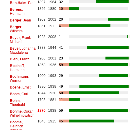
1897
1984
32
Ben-Haim
, Paul
1826
1880
10
Berens
,
Hermann
1909
2002
20
Berger
, Jean
1861
1911
41
Berger
,
Wilhelm
1928
2008
1
Beyer
, Frank
Michael
1888
1944
41
Beyer
, Johanna
Magdalena
1906
2001
23
Biebl
, Franz
1868
1936
59
Bischoff
,
Hermann
1900
1993
29
Bochmann
,
Werner
1880
1938
49
Boehe
, Ernst
1844
1920
50
Bohm
, Carl
1793
1881
11
Böhm
,
Theobald
1870
1938
59
Böhme
, Oskar
Wilhelmowitsch
1843
1915
45
Böhme
,
Heinrich