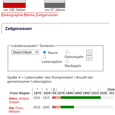
vor 156 Jahren
vor 97 Jahren
Diskographie
Werke
Zeitgenossen
Zeitgenossen
Länderauswahl / Sortieren
Name
Geburtsjahr
Lebensjahre
Sterbejahr
Spalte 4 = Lebensalter des Komponisten / Anzahl der
gemeinsamen Lebensjahre
*
†
J.
Eintr
Franz Wagner
1870
1929
59
1870
1880
1890
1900
1910
1920
351
1832
1915
45
Abert
, Johann
Joseph
1819
1885
15
Abt
, Franz
Wilhelm