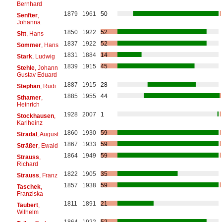
Bernhard
1879
1961
50
Senfter
,
Johanna
1850
1922
52
Sitt
, Hans
1837
1922
52
Sommer
, Hans
1831
1884
14
Stark
, Ludwig
1839
1915
45
Stehle
, Johann
Gustav Eduard
1887
1915
28
Stephan
, Rudi
1885
1955
44
Sthamer
,
Heinrich
1928
2007
1
Stockhausen
,
Karlheinz
1860
1930
59
Stradal
, August
1867
1933
59
Sträßer
, Ewald
1864
1949
59
Strauss
,
Richard
1822
1905
35
Strauss
, Franz
1857
1938
59
Taschek
,
Franziska
1811
1891
21
Taubert
,
Wilhelm
1864
1922
52