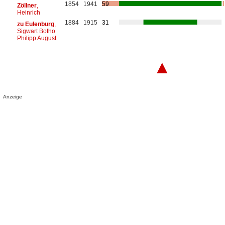
1854
1941
59
Zöllner
,
Heinrich
1884
1915
31
zu Eulenburg
,
Sigwart Botho
Philipp August
▲
Anzeige