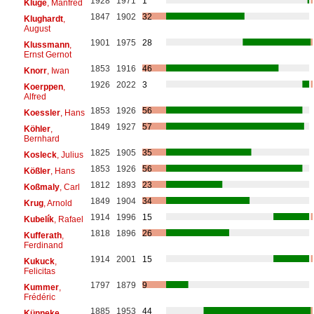
1928
1971
1
Kluge
, Manfred
1847
1902
32
Klughardt
,
August
1901
1975
28
Klussmann
,
Ernst Gernot
1853
1916
46
Knorr
, Iwan
1926
2022
3
Koerppen
,
Alfred
1853
1926
56
Koessler
, Hans
1849
1927
57
Köhler
,
Bernhard
1825
1905
35
Kosleck
, Julius
1853
1926
56
Kößler
, Hans
1812
1893
23
Koßmaly
, Carl
1849
1904
34
Krug
, Arnold
1914
1996
15
Kubelík
, Rafael
1818
1896
26
Kufferath
,
Ferdinand
1914
2001
15
Kukuck
,
Felicitas
1797
1879
9
Kummer
,
Frédéric
1885
1953
44
Künneke
,