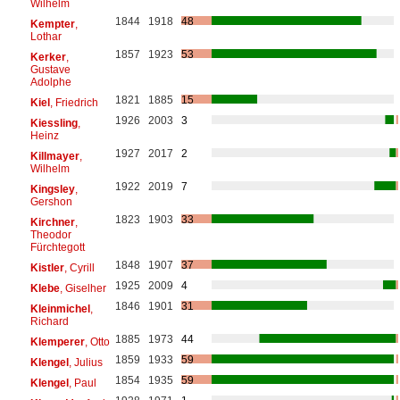
Wilhelm
1844
1918
48
Kempter
,
Lothar
1857
1923
53
Kerker
,
Gustave
Adolphe
1821
1885
15
Kiel
, Friedrich
1926
2003
3
Kiessling
,
Heinz
1927
2017
2
Killmayer
,
Wilhelm
1922
2019
7
Kingsley
,
Gershon
1823
1903
33
Kirchner
,
Theodor
Fürchtegott
1848
1907
37
Kistler
, Cyrill
1925
2009
4
Klebe
, Giselher
1846
1901
31
Kleinmichel
,
Richard
1885
1973
44
Klemperer
, Otto
1859
1933
59
Klengel
, Julius
1854
1935
59
Klengel
, Paul