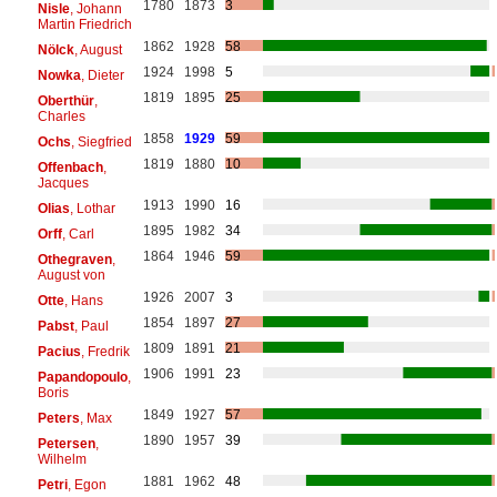
1780
1873
3
Nisle
, Johann
Martin Friedrich
1862
1928
58
Nölck
, August
1924
1998
5
Nowka
, Dieter
1819
1895
25
Oberthür
,
Charles
1858
1929
59
Ochs
, Siegfried
1819
1880
10
Offenbach
,
Jacques
1913
1990
16
Olias
, Lothar
1895
1982
34
Orff
, Carl
1864
1946
59
Othegraven
,
August von
1926
2007
3
Otte
, Hans
1854
1897
27
Pabst
, Paul
1809
1891
21
Pacius
, Fredrik
1906
1991
23
Papandopoulo
,
Boris
1849
1927
57
Peters
, Max
1890
1957
39
Petersen
,
Wilhelm
1881
1962
48
Petri
, Egon