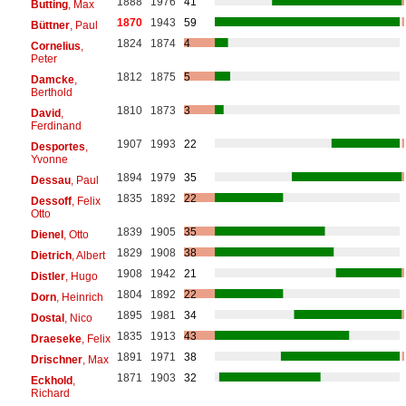
1888
1976
41
Butting
, Max
1870
1943
59
Büttner
, Paul
1824
1874
4
Cornelius
,
Peter
1812
1875
5
Damcke
,
Berthold
1810
1873
3
David
,
Ferdinand
1907
1993
22
Desportes
,
Yvonne
1894
1979
35
Dessau
, Paul
1835
1892
22
Dessoff
, Felix
Otto
1839
1905
35
Dienel
, Otto
1829
1908
38
Dietrich
, Albert
1908
1942
21
Distler
, Hugo
1804
1892
22
Dorn
, Heinrich
1895
1981
34
Dostal
, Nico
1835
1913
43
Draeseke
, Felix
1891
1971
38
Drischner
, Max
1871
1903
32
Eckhold
,
Richard