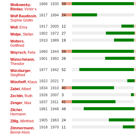
1866
1935
59
Woikowsky-
Biedau
, Victor v.
1817
1894
24
Wolf Baudissin
,
Sophie Gräfin
1917
2005
12
Woll
, Erna
1902
1972
27
Wolpe
, Stefan
1910
1989
19
Wolters
,
Gottfried
1860
1944
59
Woyrsch
, Felix
1901
1992
28
Wünschmann
,
Theodor
1877
1942
52
Würzburger
,
Siegfried
1922
2021
7
Wüsthoff
, Klaus
1834
1910
40
Zabel
, Albert
1926
2007
3
Zechlin
, Ruth
1837
1911
41
Zenger
, Max
1881
1948
48
Zilcher
,
Hermann
1905
1963
24
Zillig
, Winfried
1918
1970
11
Zimmermann
,
Bernd-Alois