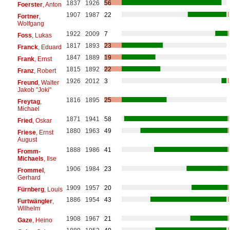
1837
1926
56
Foerster
, Anton
1907
1987
22
Fortner
,
Wolfgang
1922
2009
7
Foss
, Lukas
1817
1893
23
Franck
, Eduard
1847
1889
19
Frank
, Ernst
1815
1892
22
Franz
, Robert
1926
2012
3
Freund
, Walter
Jakob "Joki"
1816
1895
25
Freytag
,
Michael
1871
1941
58
Fried
, Oskar
1880
1963
49
Friese
, Ernst
August
1888
1986
41
Fromm-
Michaels
, Ilse
1906
1984
23
Frommel
,
Gerhard
1909
1957
20
Fürnberg
, Louis
1886
1954
43
Furtwängler
,
Wilhelm
1908
1967
21
Gaze
, Heino