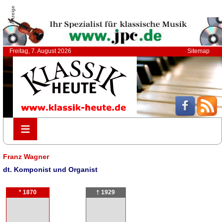
Anzeige
Freitag, 7. August 2026
Sitemap
≡
≡
Franz Wagner
dt. Komponist und Organist
* 1870
† 1929