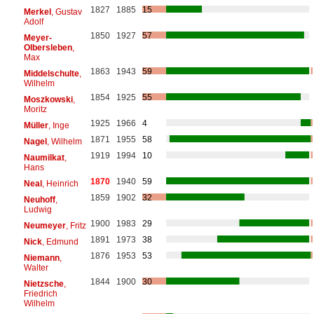
1827
1885
15
Merkel
, Gustav
Adolf
1850
1927
57
Meyer-
Olbersleben
,
Max
1863
1943
59
Middelschulte
,
Wilhelm
1854
1925
55
Moszkowski
,
Moritz
1925
1966
4
Müller
, Inge
1871
1955
58
Nagel
, Wilhelm
1919
1994
10
Naumilkat
,
Hans
1870
1940
59
Neal
, Heinrich
1859
1902
32
Neuhoff
,
Ludwig
1900
1983
29
Neumeyer
, Fritz
1891
1973
38
Nick
, Edmund
1876
1953
53
Niemann
,
Walter
1844
1900
30
Nietzsche
,
Friedrich
Wilhelm