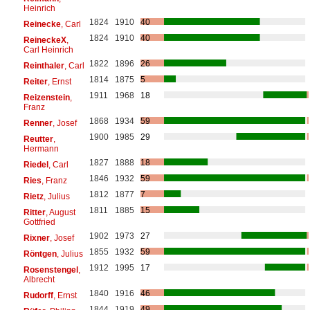
Heinrich
1824
1910
40
Reinecke
, Carl
1824
1910
40
ReineckeX
,
Carl Heinrich
1822
1896
26
Reinthaler
, Carl
1814
1875
5
Reiter
, Ernst
1911
1968
18
Reizenstein
,
Franz
1868
1934
59
Renner
, Josef
1900
1985
29
Reutter
,
Hermann
1827
1888
18
Riedel
, Carl
1846
1932
59
Ries
, Franz
1812
1877
7
Rietz
, Julius
1811
1885
15
Ritter
, August
Gottfried
1902
1973
27
Rixner
, Josef
1855
1932
59
Röntgen
, Julius
1912
1995
17
Rosenstengel
,
Albrecht
1840
1916
46
Rudorff
, Ernst
1844
1919
49