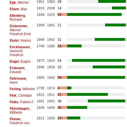
1901
1983
28
Egk
, Werner
1915
2008
14
Eham
, Max
1848
1925
55
Eilenberg
,
Richard
1908
1981
21
Eisbrenner
,
Werner
Friedrich Emil
1898
1962
31
Eisler
, Hanns
1799
1885
15
Enckhausen
,
Heinrich
Friedrich
1875
1943
54
Engel
, Eugen
1896
1958
33
Erdmann
,
Eduard
1860
1940
59
Fährmann
,
Hans
1796
1874
4
Ferling
, Wilhelm
1831
1911
41
Fink
, Christian
1891
1961
38
Finke
, Fidelio F.
1848
1890
20
Fitzenhagen
,
Wilhelm
1812
1883
13
Flotow
,
Friedrich von