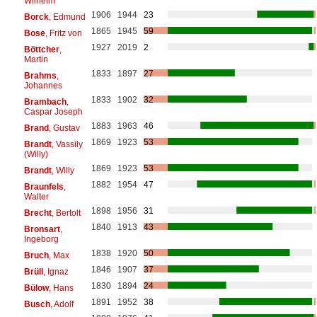
Wilhelm
1906
1944
23
Borck
, Edmund
1865
1945
59
Bose
, Fritz von
1927
2019
2
Böttcher
,
Martin
1833
1897
27
Brahms
,
Johannes
1833
1902
32
Brambach
,
Caspar Joseph
1883
1963
46
Brand
, Gustav
1869
1923
53
Brandt
, Vassily
(Willy)
1869
1923
53
Brandt
, Willy
1882
1954
47
Braunfels
,
Walter
1898
1956
31
Brecht
, Bertolt
1840
1913
43
Bronsart
,
Ingeborg
1838
1920
50
Bruch
, Max
1846
1907
37
Brüll
, Ignaz
1830
1894
24
Bülow
, Hans
1891
1952
38
Busch
, Adolf