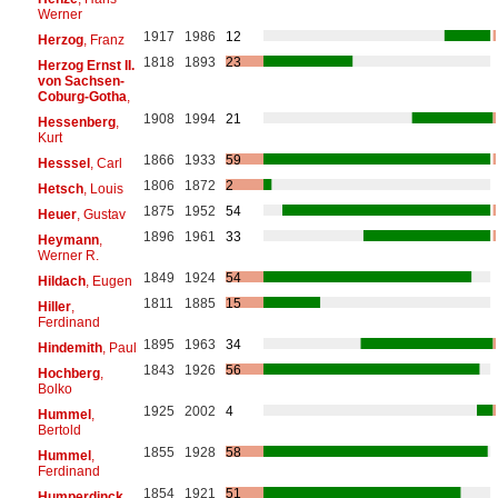
Werner
1917
1986
12
Herzog
, Franz
1818
1893
23
Herzog Ernst II.
von Sachsen-
Coburg-Gotha
,
1908
1994
21
Hessenberg
,
Kurt
1866
1933
59
Hesssel
, Carl
1806
1872
2
Hetsch
, Louis
1875
1952
54
Heuer
, Gustav
1896
1961
33
Heymann
,
Werner R.
1849
1924
54
Hildach
, Eugen
1811
1885
15
Hiller
,
Ferdinand
1895
1963
34
Hindemith
, Paul
1843
1926
56
Hochberg
,
Bolko
1925
2002
4
Hummel
,
Bertold
1855
1928
58
Hummel
,
Ferdinand
1854
1921
51
Humperdinck
,