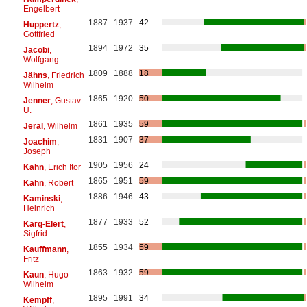
Engelbert
1887
1937
42
Huppertz
,
Gottfried
1894
1972
35
Jacobi
,
Wolfgang
1809
1888
18
Jähns
, Friedrich
Wilhelm
1865
1920
50
Jenner
, Gustav
U.
1861
1935
59
Jeral
, Wilhelm
1831
1907
37
Joachim
,
Joseph
1905
1956
24
Kahn
, Erich Itor
1865
1951
59
Kahn
, Robert
1886
1946
43
Kaminski
,
Heinrich
1877
1933
52
Karg-Elert
,
Sigfrid
1855
1934
59
Kauffmann
,
Fritz
1863
1932
59
Kaun
, Hugo
Wilhelm
1895
1991
34
Kempff
,