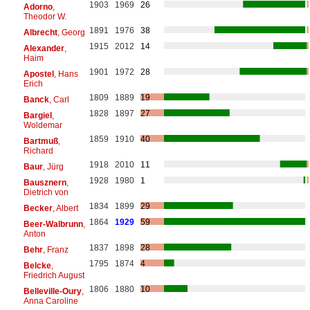
1903
1969
26
Adorno
,
Theodor W.
1891
1976
38
Albrecht
, Georg
1915
2012
14
Alexander
,
Haim
1901
1972
28
Apostel
, Hans
Erich
1809
1889
19
Banck
, Carl
1828
1897
27
Bargiel
,
Woldemar
1859
1910
40
Bartmuß
,
Richard
1918
2010
11
Baur
, Jürg
1928
1980
1
Bausznern
,
Dietrich von
1834
1899
29
Becker
, Albert
1864
1929
59
Beer-Walbrunn
,
Anton
1837
1898
28
Behr
, Franz
1795
1874
4
Belcke
,
Friedrich August
1806
1880
10
Belleville-Oury
,
Anna Caroline