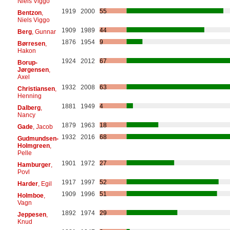
Niels Viggo
1919
2000
55
Bentzon
,
Niels Viggo
1909
1989
44
Berg
, Gunnar
1876
1954
9
Børresen
,
Hakon
1924
2012
67
Borup-
Jørgensen
,
Axel
1932
2008
63
Christiansen
,
Henning
1881
1949
4
Dalberg
,
Nancy
1879
1963
18
Gade
, Jacob
1932
2016
68
Gudmundsen-
Holmgreen
,
Pelle
1901
1972
27
Hamburger
,
Povl
1917
1997
52
Harder
, Egil
1909
1996
51
Holmboe
,
Vagn
1892
1974
29
Jeppesen
,
Knud