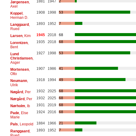
1881
1947
2
Jørgensen
,
Axel
1908
1998
53
Koppel
,
Herman D.
1893
1952
7
Langgaard
,
Rued
1945
2018
68
Larsen
, Kim
1935
2018
68
Lorentzen
,
Bent
1927
1998
53
Lund
Christiansen
,
Asger
1907
1986
41
Mortensen
,
Otto
1918
1994
49
Neumann
,
Ulrik
1932
2025
68
Nøgård
, Per
1932
2025
68
Nørgård
, Per
1931
2019
68
Nørholm
, Ib
1924
2016
68
Pade
, Else
Marie
1884
1966
21
Pals
, Leopold
1893
1952
7
Ranggaard
,
Rued