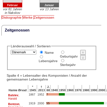
Februar
Januar
vor 81 Jahren
vor 13 Jahren
in Nakskov
Diskographie
Werke
Zeitgenossen
Zeitgenossen
Länderauswahl / Sortieren
Name
Geburtsjahr
Lebensjahre
Sterbejahr
Spalte 4 = Lebensalter des Komponisten / Anzahl der
gemeinsamen Lebensjahre
*
†
J.
Hanne Ørvad
1945
2013
68
1940
1950
1960
1970
1980
1990
2000
1867
1952
7
Balslev
,
Harald
1919
2000
55
Bentzon
,