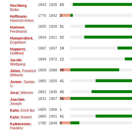
1843
1926
63
Hochberg
,
Bolko
1770
1842
2
Hoffmann
,
Heinrich Anton
1855
1928
51
Hummel
,
Ferdinand
1854
1921
52
Humperdinck
,
Engelbert
1887
1937
19
Huppertz
,
Gottfried
1894
1972
12
Jacobi
,
Wolfgang
1809
1888
48
Jähns
, Friedrich
Wilhelm
1865
1920
41
Jenner
, Gustav
U.
1861
1935
45
Jeral
, Wilhelm
1831
1907
66
Joachim
,
Joseph
1905
1956
1
Kahn
, Erich Itor
1865
1951
41
Kahn
, Robert
1785
1849
9
Kalkbrenner
,
Frédéric