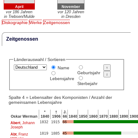
April
November
vor 186 Jahren
vor 120 Jahren
in Trebsen/Mulde
in Dresden
Diskographie
Werke
Zeitgenossen
Zeitgenossen
Länderauswahl / Sortieren
Name
Geburtsjahr
Lebensjahre
Sterbejahr
Spalte 4 = Lebensalter des Komponisten / Anzahl der
gemeinsamen Lebensjahre
*
†
J.
Oskar Werman
1840
1906
66
1840
1850
1860
1870
1880
1890
190
1832
1915
66
Abert
, Johann
Joseph
1819
1885
45
Abt
, Franz