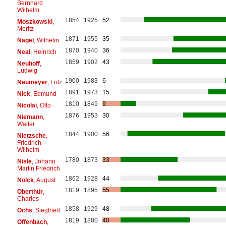
Bernhard
Wilhelm
1854
1925
52
Moszkowski
,
Moritz
1871
1955
35
Nagel
, Wilhelm
1870
1940
36
Neal
, Heinrich
1859
1902
43
Neuhoff
,
Ludwig
1900
1983
6
Neumeyer
, Fritz
1891
1973
15
Nick
, Edmund
1810
1849
9
Nicolai
, Otto
1876
1953
30
Niemann
,
Walter
1844
1900
56
Nietzsche
,
Friedrich
Wilhelm
1780
1873
33
Nisle
, Johann
Martin Friedrich
1862
1928
44
Nölck
, August
1819
1895
55
Oberthür
,
Charles
1858
1929
48
Ochs
, Siegfried
1819
1880
40
Offenbach
,