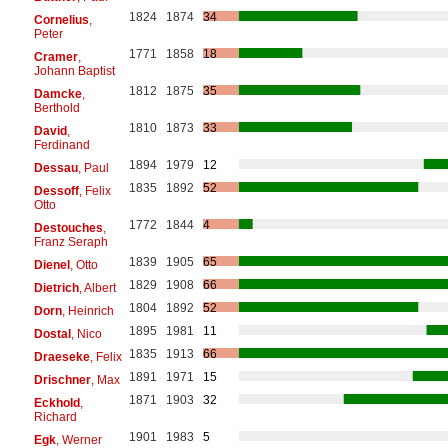
1824
1874
34
Cornelius
,
Peter
1771
1858
18
Cramer
,
Johann Baptist
1812
1875
35
Damcke
,
Berthold
1810
1873
33
David
,
Ferdinand
1894
1979
12
Dessau
, Paul
1835
1892
52
Dessoff
, Felix
Otto
1772
1844
4
Destouches
,
Franz Seraph
1839
1905
65
Dienel
, Otto
1829
1908
66
Dietrich
, Albert
1804
1892
52
Dorn
, Heinrich
1895
1981
11
Dostal
, Nico
1835
1913
66
Draeseke
, Felix
1891
1971
15
Drischner
, Max
1871
1903
32
Eckhold
,
Richard
1901
1983
5
Egk
, Werner