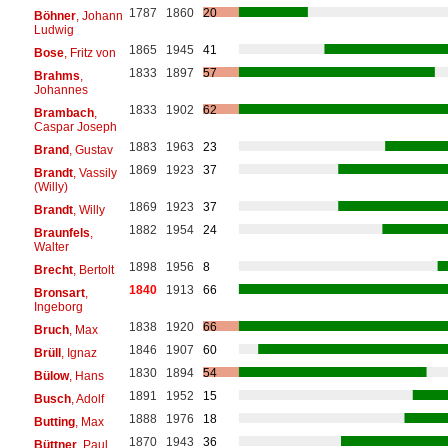
1787
1860
20
Böhner
, Johann
Ludwig
1865
1945
41
Bose
, Fritz von
1833
1897
57
Brahms
,
Johannes
1833
1902
62
Brambach
,
Caspar Joseph
1883
1963
23
Brand
, Gustav
1869
1923
37
Brandt
, Vassily
(Willy)
1869
1923
37
Brandt
, Willy
1882
1954
24
Braunfels
,
Walter
1898
1956
8
Brecht
, Bertolt
1840
1913
66
Bronsart
,
Ingeborg
1838
1920
66
Bruch
, Max
1846
1907
60
Brüll
, Ignaz
1830
1894
54
Bülow
, Hans
1891
1952
15
Busch
, Adolf
1888
1976
18
Butting
, Max
1870
1943
36
Büttner
, Paul