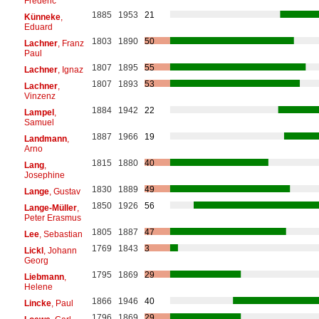
Frédéric
1885
1953
21
Künneke
,
Eduard
1803
1890
50
Lachner
, Franz
Paul
1807
1895
55
Lachner
, Ignaz
1807
1893
53
Lachner
,
Vinzenz
1884
1942
22
Lampel
,
Samuel
1887
1966
19
Landmann
,
Arno
1815
1880
40
Lang
,
Josephine
1830
1889
49
Lange
, Gustav
1850
1926
56
Lange-Müller
,
Peter Erasmus
1805
1887
47
Lee
, Sebastian
1769
1843
3
Lickl
, Johann
Georg
1795
1869
29
Liebmann
,
Helene
1866
1946
40
Lincke
, Paul
1796
1869
29