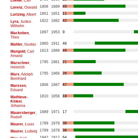
Loewe
, Carl
1806
1889
49
Lorenz
, Oswald
1801
1851
11
Lortzing
, Albert
1822
1882
42
Lyra
, Justus
Wilhelm
1897
1953
9
Mackeben
,
Theo
1860
1911
46
Mahler
, Gustav
1813
1889
49
Mangold
, Carl
Amand
1795
1861
21
Marschner
,
Heinrich
1795
1866
26
Marx
, Adolph
Bernhard
1806
1887
47
Marxsen
,
Eduard
1810
1858
18
Mathieux-
Kinkel
,
Johanna
1889
1971
17
Mauersberger
,
Rudolf
1789
1878
38
Maurer
, Louis
1789
1878
38
Maurer
, Ludwig
1842
1912
64