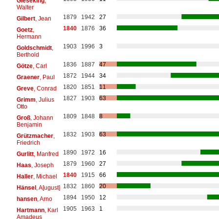
Gieseking
,
Walter
1879
1942
27
Gilbert
, Jean
1840
1876
36
Goetz
,
Hermann
1903
1996
3
Goldschmidt
,
Berthold
1836
1887
47
Götze
, Carl
1872
1944
34
Graener
, Paul
1820
1851
11
Greve
, Conrad
1827
1903
63
Grimm
, Julius
Otto
1809
1848
8
Groß
, Johann
Benjamin
1832
1903
63
Grützmacher
,
Friedrich
1890
1972
16
Gurlitt
, Manfred
1879
1960
27
Haas
, Joseph
1840
1915
66
Haller
, Michael
1832
1860
20
Hänsel
, A[ugust]
1894
1950
12
hansen
, Arno
1905
1963
1
Hartmann
, Karl
Amadeus