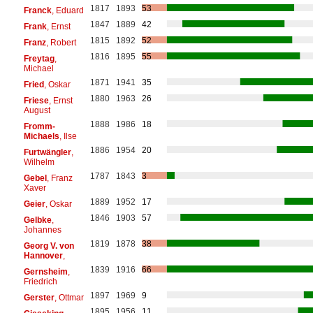
1817
1893
53
Franck
, Eduard
1847
1889
42
Frank
, Ernst
1815
1892
52
Franz
, Robert
1816
1895
55
Freytag
,
Michael
1871
1941
35
Fried
, Oskar
1880
1963
26
Friese
, Ernst
August
1888
1986
18
Fromm-
Michaels
, Ilse
1886
1954
20
Furtwängler
,
Wilhelm
1787
1843
3
Gebel
, Franz
Xaver
1889
1952
17
Geier
, Oskar
1846
1903
57
Gelbke
,
Johannes
1819
1878
38
Georg V. von
Hannover
,
1839
1916
66
Gernsheim
,
Friedrich
1897
1969
9
Gerster
, Ottmar
1895
1956
11