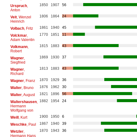
1850
1907
56
Urspruch
,
Anton
1806
1864
24
Veit
, Wenzel
Heinrich
1861
1940
45
Volbach
, Fritz
1770
1851
11
Volckmar
,
Adam Valentin
1815
1883
43
Volkmann
,
Robert
1869
1930
37
Wagner
,
Siegfried
1813
1883
43
Wagner
,
Richard
1870
1929
36
Wagner
, Franz
1876
1962
30
Walter
, Bruno
1821
1896
56
Walter
, August
1882
1954
24
Waltershausen
,
Hermann
Wolfgang von
1900
1950
6
Weill
, Kurt
1867
1940
39
Weschke
, Paul
1870
1943
36
Wetzler
,
Hermann Hans