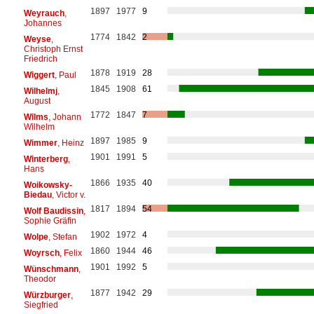
1897
1977
9
Weyrauch
,
Johannes
1774
1842
2
Weyse
,
Christoph Ernst
Friedrich
1878
1919
28
Wiggert
, Paul
1845
1908
61
Wilhelmj
,
August
1772
1847
7
Wilms
, Johann
Wilhelm
1897
1985
9
Wimmer
, Heinz
1901
1991
5
Winterberg
,
Hans
1866
1935
40
Woikowsky-
Biedau
, Victor v.
1817
1894
54
Wolf Baudissin
,
Sophie Gräfin
1902
1972
4
Wolpe
, Stefan
1860
1944
46
Woyrsch
, Felix
1901
1992
5
Wünschmann
,
Theodor
1877
1942
29
Würzburger
,
Siegfried