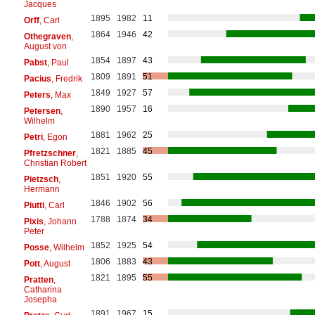
Jacques
1895
1982
11
Orff
, Carl
1864
1946
42
Othegraven
,
August von
1854
1897
43
Pabst
, Paul
1809
1891
51
Pacius
, Fredrik
1849
1927
57
Peters
, Max
1890
1957
16
Petersen
,
Wilhelm
1881
1962
25
Petri
, Egon
1821
1885
45
Pfretzschner
,
Christian Robert
1851
1920
55
Pietzsch
,
Hermann
1846
1902
56
Piutti
, Carl
1788
1874
34
Pixis
, Johann
Peter
1852
1925
54
Posse
, Wilhelm
1806
1883
43
Pott
, August
1821
1895
55
Pratten
,
Catharina
Josepha
1891
1967
15