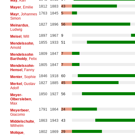
May
, Karl
1812
1883
43
Mayer
, Emilie
1763
1845
5
Mayr
, Johannes
Simon
1827
1896
56
Meinardus
,
Ludwig
1897
1967
9
Meisel
, Will
1855
1933
51
Mendelssohn
,
Arnold
1809
1847
7
Mendelssohn
Bartholdy
, Felix
1805
1847
7
Mendelssohn-
Hensel
, Fanny
1846
1918
60
Menter
, Sophie
1827
1885
45
Merkel
, Gustav
Adolf
1850
1927
56
Meyer-
Olbersleben
,
Max
1791
1864
24
Meyerbeer
,
Giacomo
1863
1943
43
Middelschulte
,
Wilhelm
1802
1869
29
Molique
,