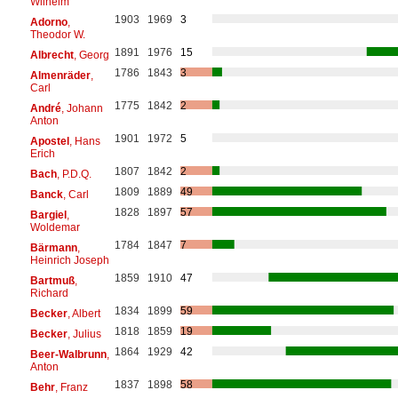
Wilhelm
1903
1969
3
Adorno
,
Theodor W.
1891
1976
15
Albrecht
, Georg
1786
1843
3
Almenräder
,
Carl
1775
1842
2
André
, Johann
Anton
1901
1972
5
Apostel
, Hans
Erich
1807
1842
2
Bach
, P.D.Q.
1809
1889
49
Banck
, Carl
1828
1897
57
Bargiel
,
Woldemar
1784
1847
7
Bärmann
,
Heinrich Joseph
1859
1910
47
Bartmuß
,
Richard
1834
1899
59
Becker
, Albert
1818
1859
19
Becker
, Julius
1864
1929
42
Beer-Walbrunn
,
Anton
1837
1898
58
Behr
, Franz