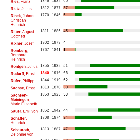
1846
1932
60
Ries
, Franz
1812
1877
37
Rietz
, Julius
1770
1846
6
Rinck
, Johann
Christian
Heinrich
1811
1885
45
Ritter
, August
Gottfried
1902
1973
4
Rixner
, Josef
1767
1841
1
Romberg
,
Bernhard
Heinrich
1855
1932
51
Röntgen
, Julius
1840
1916
66
Rudorff
, Ernst
1844
1919
62
Rüfer
, Philipp
1813
1870
30
Sachse
, Ernst
1853
1923
53
Sachsen-
Meiningen
,
Marie Elisabeth
1862
1942
44
Sauer
, Emil von
1808
1874
34
Schäffer
,
Heinrich
1813
1887
47
Schauroth
,
Delphine von