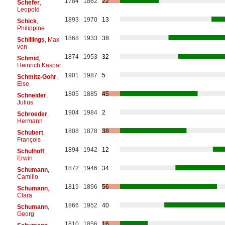
1784
1862
22
Schefer
,
Leopold
1893
1970
13
Schick
,
Philippine
1868
1933
38
Schillings
, Max
von
1874
1953
32
Schmid
,
Heinrich Kaspar
1901
1987
5
Schmitz-Gohr
,
Else
1805
1885
45
Schneider
,
Julius
1904
1984
2
Schroeder
,
Hermann
1808
1878
38
Schubert
,
François
1894
1942
12
Schulhoff
,
Erwin
1872
1946
34
Schumann
,
Camillo
1819
1896
56
Schumann
,
Clara
1866
1952
40
Schumann
,
Georg
1810
1856
16