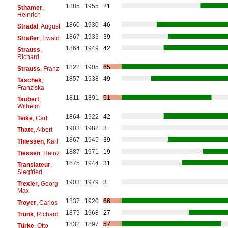
1885
1955
21
Sthamer
,
Heinrich
1860
1930
46
Stradal
, August
1867
1933
39
Sträßer
, Ewald
1864
1949
42
Strauss
,
Richard
1822
1905
65
Strauss
, Franz
1857
1938
49
Taschek
,
Franziska
1811
1891
51
Taubert
,
Wilhelm
1864
1922
42
Teike
, Carl
1903
1982
3
Thate
, Albert
1867
1945
39
Thiessen
, Karl
1887
1971
19
Tiessen
, Heinz
1875
1944
31
Translateur
,
Siegfried
1903
1979
3
Trexler
, Georg
Max
1837
1920
66
Troyer
, Carlos
1879
1968
27
Trunk
, Richard
1832
1897
57
Türke
, Otto