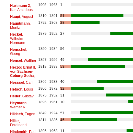
1905
1963
1
Hartmann 2
,
Karl Amadeus
1810
1891
51
Haupt
, August
1792
1868
28
Hauptmann
,
Moritz
1879
1952
27
Heckel
,
Wilhelm
Hermann
1850
1934
56
Henschel
,
Georg
1857
1956
49
Hensel
, Walther
1818
1893
53
Herzog Ernst II.
von Sachsen-
Coburg-Gotha
,
1866
1933
40
Hesssel
, Carl
1806
1872
32
Hetsch
, Louis
1875
1952
31
Heuer
, Gustav
1896
1961
10
Heymann
,
Werner R.
1849
1924
57
Hildach
, Eugen
1811
1885
45
Hiller
,
Ferdinand
1895
1963
11
Hindemith
, Paul