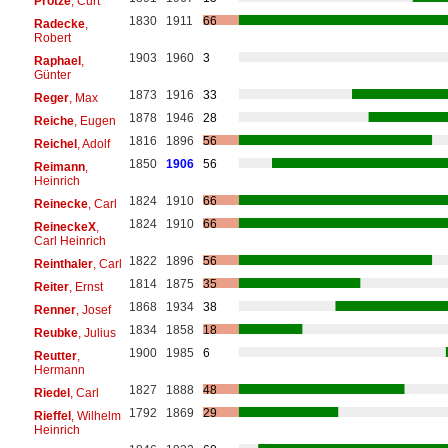
Protze
, Curt
1830
1911
66
Radecke
,
Robert
1903
1960
3
Raphael
,
Günter
1873
1916
33
Reger
, Max
1878
1946
28
Reiche
, Eugen
1816
1896
56
Reichel
, Adolf
1850
1906
56
Reimann
,
Heinrich
1824
1910
66
Reinecke
, Carl
1824
1910
66
ReineckeX
,
Carl Heinrich
1822
1896
56
Reinthaler
, Carl
1814
1875
35
Reiter
, Ernst
1868
1934
38
Renner
, Josef
1834
1858
18
Reubke
, Julius
1900
1985
6
Reutter
,
Hermann
1827
1888
48
Riedel
, Carl
1792
1869
29
Rieffel
, Wilhelm
Heinrich