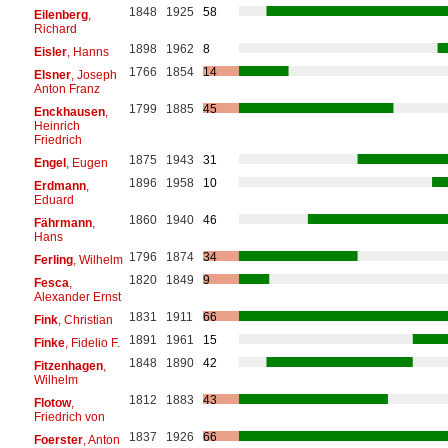
1848
1925
58
Eilenberg
,
Richard
1898
1962
8
Eisler
, Hanns
1766
1854
14
Elsner
, Joseph
Anton Franz
1799
1885
45
Enckhausen
,
Heinrich
Friedrich
1875
1943
31
Engel
, Eugen
1896
1958
10
Erdmann
,
Eduard
1860
1940
46
Fährmann
,
Hans
1796
1874
34
Ferling
, Wilhelm
1820
1849
9
Fesca
,
Alexander Ernst
1831
1911
66
Fink
, Christian
1891
1961
15
Finke
, Fidelio F.
1848
1890
42
Fitzenhagen
,
Wilhelm
1812
1883
43
Flotow
,
Friedrich von
1837
1926
66
Foerster
, Anton