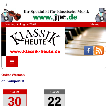
Anzeige
Sonntag, 9. August 2026
Sitemap
≡
≡
Oskar Werman
dt. Komponist
* 1840
† 1906
30
22