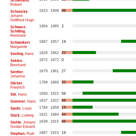
Schumann
,
Robert
1823
1909
66
Schuncke
,
Johann
Gottfried Hugo
1904
1985
2
Schwarz-
Schilling
,
Reinhard
1887
1957
19
Schweikert
,
Margarete
1828
1862
22
Seeling
, Hans
1872
1872
0
Sekles
,
Bernhard
1879
1961
27
Senfter
,
Johanna
1789
1860
20
Silcher
,
Friedrich
1850
1922
56
Sitt
, Hans
1837
1922
66
Sommer
, Hans
1784
1859
19
Spohr
, Louis
1831
1884
44
Stark
, Ludwig
1839
1915
66
Stehle
, Johann
Gustav Eduard
1887
1915
19
Stephan
, Rudi