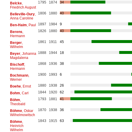
1795
1874
34
Belcke
,
Friedrich August
1806
1880
40
Belleville-Oury
,
Anna Caroline
1897
1984
9
Ben-Haim
, Paul
1826
1880
40
Berens
,
Hermann
1861
1911
45
Berger
,
Wilhelm
1888
1944
18
Beyer
, Johanna
Magdalena
1868
1936
38
Bischoff
,
Hermann
1900
1993
6
Bochmann
,
Werner
1880
1938
26
Boehe
, Ernst
1844
1920
62
Bohm
, Carl
1793
1881
41
Böhm
,
Theobald
1870
1938
36
Böhme
, Oskar
Wilhelmowitsch
1843
1915
63
Böhme
,
Heinrich
Wilhelm