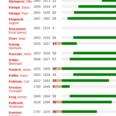
1885
1973
21
Klemperer
, Otto
1859
1933
47
Klengel
, Julius
1854
1935
52
Klengel
, Paul
1847
1902
55
Klughardt
,
August
1901
1975
5
Klussmann
,
Ernst Gernot
1853
1916
53
Knorr
, Iwan
1818
1857
17
Koenig
,
Hermann
1853
1926
53
Koessler
, Hans
1849
1927
57
Köhler
,
Bernhard
1825
1905
65
Kosleck
, Julius
1853
1926
53
Kößler
, Hans
1812
1893
53
Koßmaly
, Carl
1780
1849
9
Kreutzer
,
Conradin
1849
1904
55
Krug
, Arnold
1818
1896
56
Kufferath
,
Ferdinand
1797
1879
39
Kummer
,