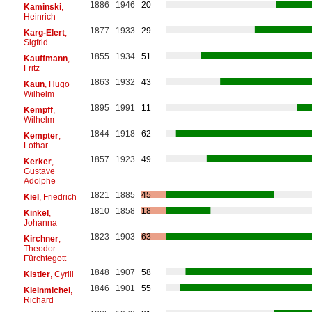
1886
1946
20
Kaminski
,
Heinrich
1877
1933
29
Karg-Elert
,
Sigfrid
1855
1934
51
Kauffmann
,
Fritz
1863
1932
43
Kaun
, Hugo
Wilhelm
1895
1991
11
Kempff
,
Wilhelm
1844
1918
62
Kempter
,
Lothar
1857
1923
49
Kerker
,
Gustave
Adolphe
1821
1885
45
Kiel
, Friedrich
1810
1858
18
Kinkel
,
Johanna
1823
1903
63
Kirchner
,
Theodor
Fürchtegott
1848
1907
58
Kistler
, Cyrill
1846
1901
55
Kleinmichel
,
Richard