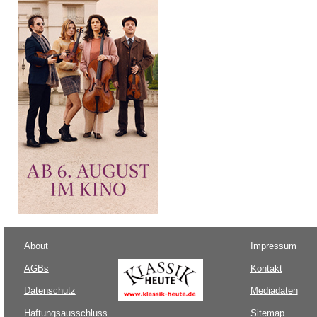
About
Impressum
AGBs
Kontakt
Datenschutz
Mediadaten
Haftungsausschluss
Sitemap