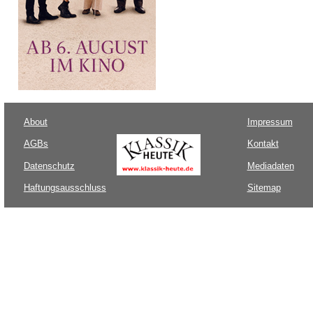
About
Impressum
AGBs
Kontakt
Datenschutz
Mediadaten
Haftungsausschluss
Sitemap