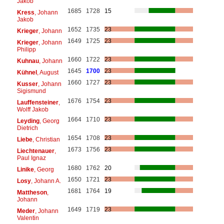
Jakob
1685
1728
15
Kress
, Johann
Jakob
1652
1735
23
Krieger
, Johann
1649
1725
23
Krieger
, Johann
Philipp
1660
1722
23
Kuhnau
, Johann
1645
1700
23
Kühnel
, August
1660
1727
23
Kusser
, Johann
Sigismund
1676
1754
23
Lauffensteiner
,
Wolff Jakob
1664
1710
23
Leyding
, Georg
Dietrich
1654
1708
23
Liebe
, Christian
1673
1756
23
Liechtenauer
,
Paul Ignaz
1680
1762
20
Linike
, Georg
1650
1721
23
Losy
, Johann A.
1681
1764
19
Mattheson
,
Johann
1649
1719
23
Meder
, Johann
Valentin