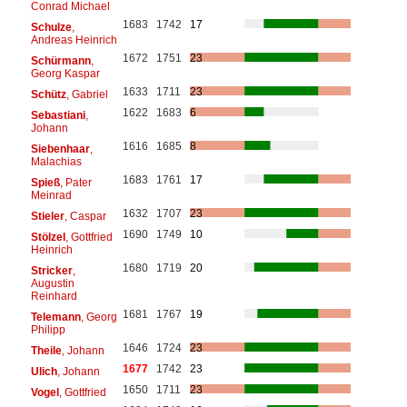
Conrad Michael
1683
1742
17
Schulze
,
Andreas Heinrich
1672
1751
23
Schürmann
,
Georg Kaspar
1633
1711
23
Schütz
, Gabriel
1622
1683
6
Sebastiani
,
Johann
1616
1685
8
Siebenhaar
,
Malachias
1683
1761
17
Spieß
, Pater
Meinrad
1632
1707
23
Stieler
, Caspar
1690
1749
10
Stölzel
, Gottfried
Heinrich
1680
1719
20
Stricker
,
Augustin
Reinhard
1681
1767
19
Telemann
, Georg
Philipp
1646
1724
23
Theile
, Johann
1677
1742
23
Ulich
, Johann
1650
1711
23
Vogel
, Gottfried