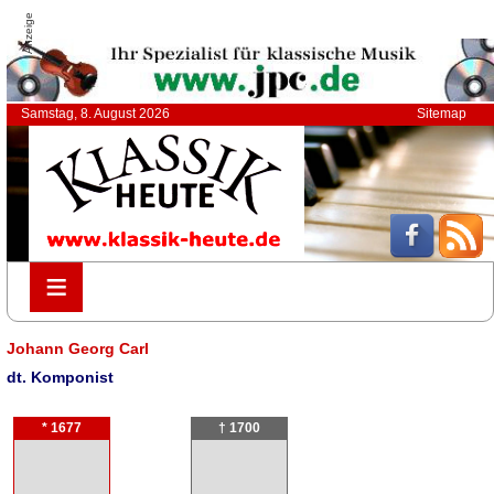
Anzeige
Samstag, 8. August 2026
Sitemap
≡
≡
Johann Georg Carl
dt. Komponist
* 1677
† 1700