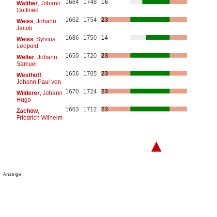
1684
1748
16
Walther
, Johann
Gottfried
1662
1754
23
Weiss
, Johann
Jacob
1686
1750
14
Weiss
, Sylvius
Leopold
1650
1720
23
Welter
, Johann
Samuel
1656
1705
23
Westhoff
,
Johann Paul von
1670
1724
23
Wilderer
, Johann
Hugo
1663
1712
23
Zachow
,
Friedrich Wilhelm
▲
Anzeige