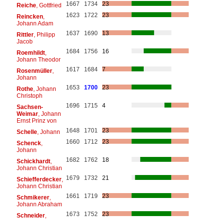
1667
1734
23
Reiche
, Gottfried
1623
1722
23
Reincken
,
Johann Adam
1637
1690
13
Rittler
, Philipp
Jacob
1684
1756
16
Roemhildt
,
Johann Theodor
1617
1684
7
Rosenmüller
,
Johann
1653
1700
23
Rothe
, Johann
Christoph
1696
1715
4
Sachsen-
Weimar
, Johann
Ernst Prinz von
1648
1701
23
Schelle
, Johann
1660
1712
23
Schenck
,
Johann
1682
1762
18
Schickhardt
,
Johann Christian
1679
1732
21
Schiefferdecker
,
Johann Christian
1661
1719
23
Schmikerer
,
Johann Abraham
1673
1752
23
Schneider
,