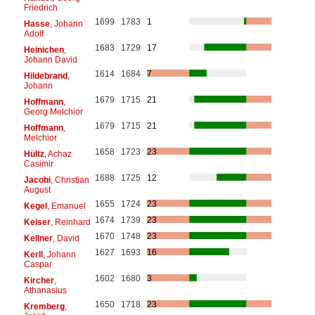
Friedrich
1699
1783
1
Hasse
, Johann
Adolf
1683
1729
17
Heinichen
,
Johann David
1614
1684
7
Hildebrand
,
Johann
1679
1715
21
Hoffmann
,
Georg Melchior
1679
1715
21
Hoffmann
,
Melchior
1658
1723
23
Hültz
, Achaz
Casimir
1688
1725
12
Jacobi
, Christian
August
1655
1724
23
Kegel
, Emanuel
1674
1739
23
Keiser
, Reinhard
1670
1748
23
Kellner
, David
1627
1693
16
Kerll
, Johann
Caspar
1602
1680
3
Kircher
,
Athanasius
1650
1718
23
Kremberg
,