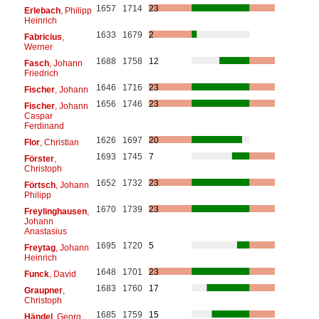
1657
1714
23
Erlebach
, Philipp
Heinrich
1633
1679
2
Fabricius
,
Werner
1688
1758
12
Fasch
, Johann
Friedrich
1646
1716
23
Fischer
, Johann
1656
1746
23
Fischer
, Johann
Caspar
Ferdinand
1626
1697
20
Flor
, Christian
1693
1745
7
Förster
,
Christoph
1652
1732
23
Förtsch
, Johann
Philipp
1670
1739
23
Freylinghausen
,
Johann
Anastasius
1695
1720
5
Freytag
, Johann
Heinrich
1648
1701
23
Funck
, David
1683
1760
17
Graupner
,
Christoph
1685
1759
15
Händel
, Georg