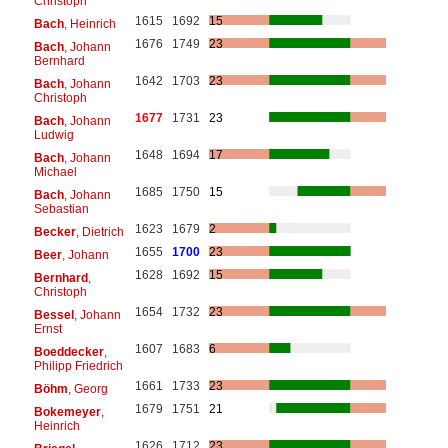
Christoph
1615
1692
15
Bach
, Heinrich
1676
1749
23
Bach
, Johann
Bernhard
1642
1703
23
Bach
, Johann
Christoph
1677
1731
23
Bach
, Johann
Ludwig
1648
1694
17
Bach
, Johann
Michael
1685
1750
15
Bach
, Johann
Sebastian
1623
1679
2
Becker
, Dietrich
1655
1700
23
Beer
, Johann
1628
1692
15
Bernhard
,
Christoph
1654
1732
23
Bessel
, Johann
Ernst
1607
1683
6
Boeddecker
,
Philipp Friedrich
1661
1733
23
Böhm
, Georg
1679
1751
21
Bokemeyer
,
Heinrich
1626
1712
23