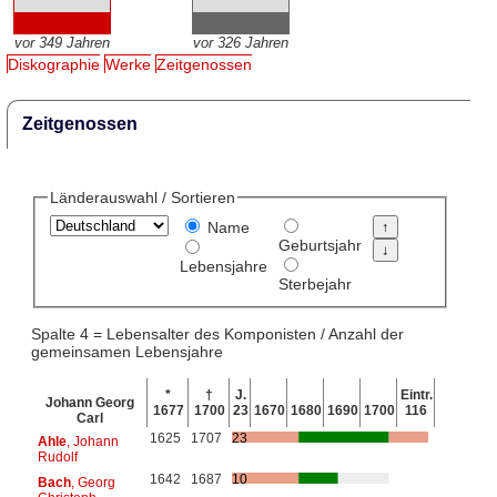
vor 349 Jahren
vor 326 Jahren
Diskographie
Werke
Zeitgenossen
Zeitgenossen
Länderauswahl / Sortieren
Name
Geburtsjahr
Lebensjahre
Sterbejahr
Spalte 4 = Lebensalter des Komponisten / Anzahl der
gemeinsamen Lebensjahre
*
†
J.
Eintr.
Johann Georg
1677
1700
23
1670
1680
1690
1700
116
Carl
1625
1707
23
Ahle
, Johann
Rudolf
1642
1687
10
Bach
, Georg