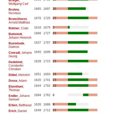
Briegel
,
Wolfgang Carl
1665
1697
20
Bruhns
,
Nicolaus
1670
1725
23
Brunckhorst
,
Arnold Matthias
1616
1679
2
Büttner
, Crato
1666
1727
23
Buttstedt
,
Johann Heinrich
1637
1707
23
Buxtehude
,
Dietrich
1645
1699
22
Conradi
, Johann
Georg
1628
1715
23
Dedekind
,
Constantin
Christian
1651
1693
16
Döbel
, Heinrich
1620
1701
23
Drese
, Adam
1644
1702
23
Eisenhuet
,
Thomas
1694
1762
6
Endler
, Johann
Samuel
1626
1686
9
Erben
, Balthasar
1649
1712
23
Erich
, Daniel