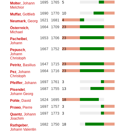
1695
1765
5
Molter
, Johann
Melchior
1690
1770
10
Muffat
, Gottlieb
1621
1681
4
Neumark
, Georg
1664
1709
23
Österreich
,
Michael
1653
1706
23
Pachelbel
,
Johann
1667
1752
23
Pepusch
,
Johann
Christoph
1647
1715
23
Petritz
, Basilius
1664
1716
23
Pez
, Johann
Christoph
1697
1761
3
Pfeiffer
, Johann
1687
1755
13
Pisendel
,
Johann Georg
1624
1695
18
Pohle
, David
1697
1757
3
Prowo
, Pierre
1697
1773
3
Quantz
, Johann
Joachim
1682
1750
18
Rathgeber
,
Johann Valentin