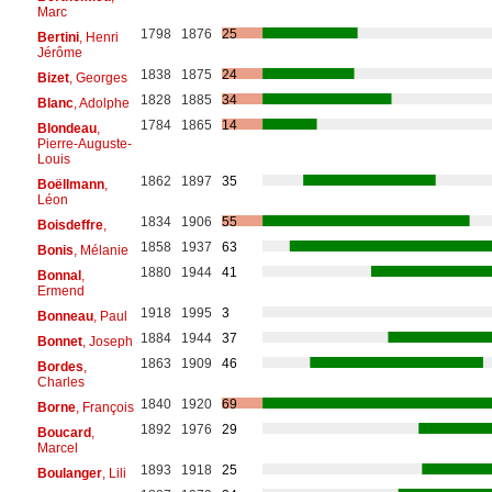
Marc
1798
1876
25
Bertini
, Henri
Jérôme
1838
1875
24
Bizet
, Georges
1828
1885
34
Blanc
, Adolphe
1784
1865
14
Blondeau
,
Pierre-Auguste-
Louis
1862
1897
35
Boëllmann
,
Léon
1834
1906
55
Boisdeffre
,
1858
1937
63
Bonis
, Mélanie
1880
1944
41
Bonnal
,
Ermend
1918
1995
3
Bonneau
, Paul
1884
1944
37
Bonnet
, Joseph
1863
1909
46
Bordes
,
Charles
1840
1920
69
Borne
, François
1892
1976
29
Boucard
,
Marcel
1893
1918
25
Boulanger
, Lili