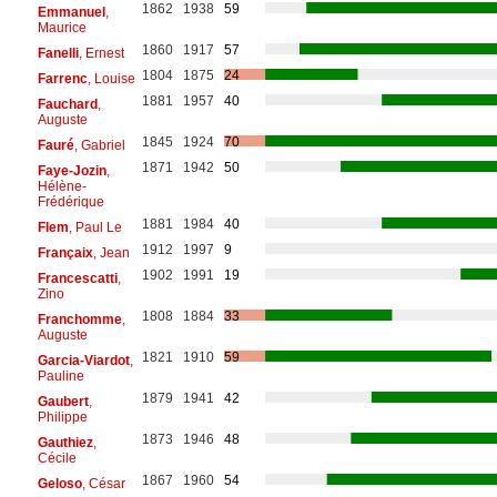
1862
1938
59
Emmanuel
,
Maurice
1860
1917
57
Fanelli
, Ernest
1804
1875
24
Farrenc
, Louise
1881
1957
40
Fauchard
,
Auguste
1845
1924
70
Fauré
, Gabriel
1871
1942
50
Faye-Jozin
,
Hélène-
Frédérique
1881
1984
40
Flem
, Paul Le
1912
1997
9
Françaix
, Jean
1902
1991
19
Francescatti
,
Zino
1808
1884
33
Franchomme
,
Auguste
1821
1910
59
Garcia-Viardot
,
Pauline
1879
1941
42
Gaubert
,
Philippe
1873
1946
48
Gauthiez
,
Cécile
1867
1960
54
Geloso
, César