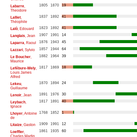
1805
1870
19
Labarre
,
Theodore
1837
1892
41
Lalliet
,
Théophile
1823
1892
41
Lalò
, Edouard
1907
1991
14
Langlais
, Jean
1876
1943
45
Laparra
, Raoul
1857
1944
64
Lazzari
, Sylvio
1882
1964
39
Le Boucher
,
Maurice
1817
1869
18
Lefébure-Wely
,
Louis James
Alfred
1870
1894
24
Lekeu
,
Guillaume
1891
1976
30
Lenoir
, Jean
1817
1891
40
Leybach
,
Ignace
1768
1852
1
Lhoyer
, Antoine
de
1909
1991
12
Litaize
, Gaston
1861
1935
60
Loeffler
,
Charles Martin