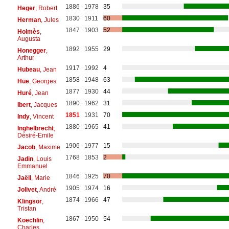
1886
1978
35
Heger
, Robert
1830
1911
60
Herman
, Jules
1847
1903
52
Holmès
,
Augusta
1892
1955
29
Honegger
,
Arthur
1917
1992
4
Hubeau
, Jean
1858
1948
63
Hüe
, Georges
1877
1930
44
Huré
, Jean
1890
1962
31
Ibert
, Jacques
1851
1931
70
Indy
, Vincent
1880
1965
41
Inghelbrecht
,
Désiré-Emile
1906
1977
15
Jacob
, Maxime
1768
1853
2
Jadin
, Louis
Emmanuel
1846
1925
70
Jaëll
, Marie
1905
1974
16
Jolivet
, André
1874
1966
47
Klingsor
,
Tristan
1867
1950
54
Koechlin
,
Charles