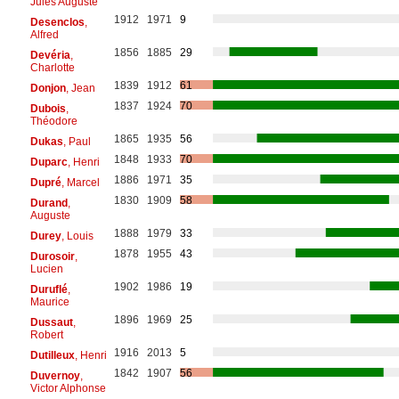
Jules Auguste
1912
1971
9
Desenclos
,
Alfred
1856
1885
29
Devéria
,
Charlotte
1839
1912
61
Donjon
, Jean
1837
1924
70
Dubois
,
Théodore
1865
1935
56
Dukas
, Paul
1848
1933
70
Duparc
, Henri
1886
1971
35
Dupré
, Marcel
1830
1909
58
Durand
,
Auguste
1888
1979
33
Durey
, Louis
1878
1955
43
Durosoir
,
Lucien
1902
1986
19
Duruflé
,
Maurice
1896
1969
25
Dussaut
,
Robert
1916
2013
5
Dutilleux
, Henri
1842
1907
56
Duvernoy
,
Victor Alphonse