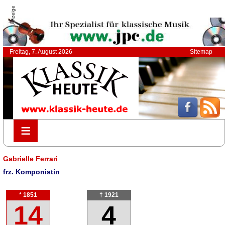
Anzeige
Freitag, 7. August 2026
Sitemap
≡
≡
Gabrielle Ferrari
frz. Komponistin
* 1851
† 1921
14
4