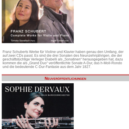
Franz Schuberts Werke für Violine und Klavier haben genau den Umfang, der
auf zwei CDs passt. Es sind die drei Sonaten des Neunzehnjährigen, die der
geschäftstüchtige Verleger Diabelli als „Sonatinen“ herausgegeben hat, dazu
kommen die als „Grand Duo“ veröffentlichte Sonate A-Dur, das h-Moll-Rondo
und die bedeutende C-Dur-Fantasie aus dem Jahr 1827.
Neuveröffentlichungen