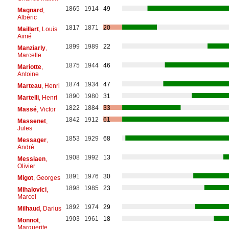
1865
1914
49
Magnard
,
Albéric
1817
1871
20
Maillart
, Louis
Aimé
1899
1989
22
Manziarly
,
Marcelle
1875
1944
46
Mariotte
,
Antoine
1874
1934
47
Marteau
, Henri
1890
1980
31
Martelli
, Henri
1822
1884
33
Massé
, Victor
1842
1912
61
Massenet
,
Jules
1853
1929
68
Messager
,
André
1908
1992
13
Messiaen
,
Olivier
1891
1976
30
Migot
, Georges
1898
1985
23
Mihalovici
,
Marcel
1892
1974
29
Milhaud
, Darius
1903
1961
18
Monnot
,
Marguerite