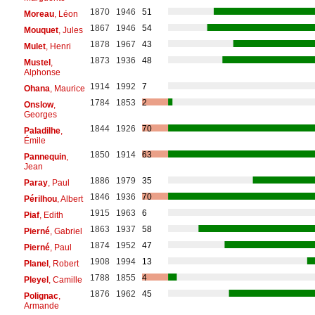
1870
1946
51
Moreau
, Léon
1867
1946
54
Mouquet
, Jules
1878
1967
43
Mulet
, Henri
1873
1936
48
Mustel
,
Alphonse
1914
1992
7
Ohana
, Maurice
1784
1853
2
Onslow
,
Georges
1844
1926
70
Paladilhe
,
Émile
1850
1914
63
Pannequin
,
Jean
1886
1979
35
Paray
, Paul
1846
1936
70
Périlhou
, Albert
1915
1963
6
Piaf
, Edith
1863
1937
58
Pierné
, Gabriel
1874
1952
47
Pierné
, Paul
1908
1994
13
Planel
, Robert
1788
1855
4
Pleyel
, Camille
1876
1962
45
Polignac
,
Armande