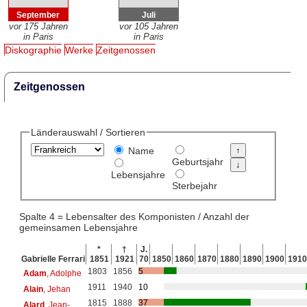
September
Juli
vor 175 Jahren
vor 105 Jahren
in Paris
in Paris
Diskographie
Werke
Zeitgenossen
Zeitgenossen
Länderauswahl / Sortieren
Name
Geburtsjahr
Lebensjahre
Sterbejahr
Spalte 4 = Lebensalter des Komponisten / Anzahl der
gemeinsamen Lebensjahre
*
†
J.
Gabrielle Ferrari
1851
1921
70
1850
1860
1870
1880
1890
1900
1910
1803
1856
5
Adam
, Adolphe
1911
1940
10
Alain
, Jehan
1815
1888
37
Alard
, Jean-