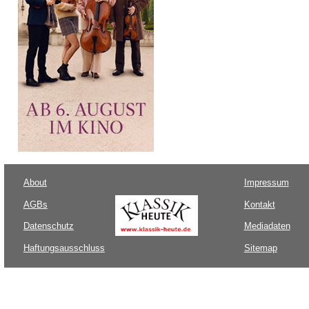
About
Impressum
AGBs
Kontakt
Datenschutz
Mediadaten
Haftungsausschluss
Sitemap