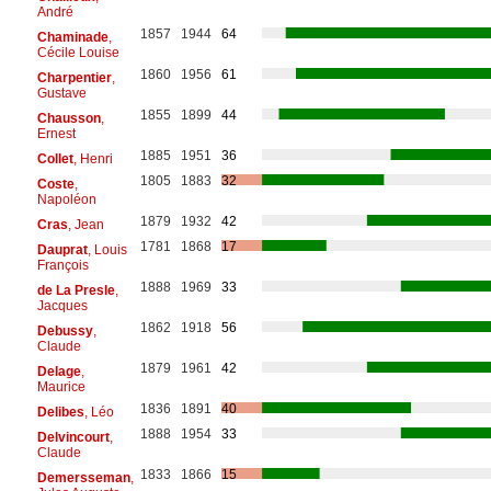
André
1857
1944
64
Chaminade
,
Cécile Louise
1860
1956
61
Charpentier
,
Gustave
1855
1899
44
Chausson
,
Ernest
1885
1951
36
Collet
, Henri
1805
1883
32
Coste
,
Napoléon
1879
1932
42
Cras
, Jean
1781
1868
17
Dauprat
, Louis
François
1888
1969
33
de La Presle
,
Jacques
1862
1918
56
Debussy
,
Claude
1879
1961
42
Delage
,
Maurice
1836
1891
40
Delibes
, Léo
1888
1954
33
Delvincourt
,
Claude
1833
1866
15
Demersseman
,