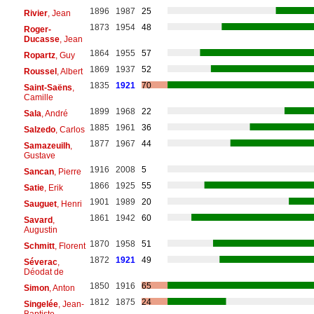
1896
1987
25
Rivier
, Jean
1873
1954
48
Roger-
Ducasse
, Jean
1864
1955
57
Ropartz
, Guy
1869
1937
52
Roussel
, Albert
1835
1921
70
Saint-Saëns
,
Camille
1899
1968
22
Sala
, André
1885
1961
36
Salzedo
, Carlos
1877
1967
44
Samazeuilh
,
Gustave
1916
2008
5
Sancan
, Pierre
1866
1925
55
Satie
, Erik
1901
1989
20
Sauguet
, Henri
1861
1942
60
Savard
,
Augustin
1870
1958
51
Schmitt
, Florent
1872
1921
49
Séverac
,
Déodat de
1850
1916
65
Simon
, Anton
1812
1875
24
Singelée
, Jean-
Baptiste