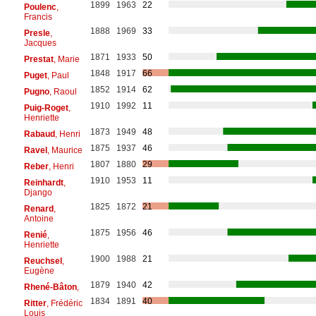
1899
1963
22
Poulenc
,
Francis
1888
1969
33
Presle
,
Jacques
1871
1933
50
Prestat
, Marie
1848
1917
66
Puget
, Paul
1852
1914
62
Pugno
, Raoul
1910
1992
11
Puig-Roget
,
Henriette
1873
1949
48
Rabaud
, Henri
1875
1937
46
Ravel
, Maurice
1807
1880
29
Reber
, Henri
1910
1953
11
Reinhardt
,
Django
1825
1872
21
Renard
,
Antoine
1875
1956
46
Renié
,
Henriette
1900
1988
21
Reuchsel
,
Eugène
1879
1940
42
Rhené-Bâton
,
1834
1891
40
Ritter
, Frédéric
Louis