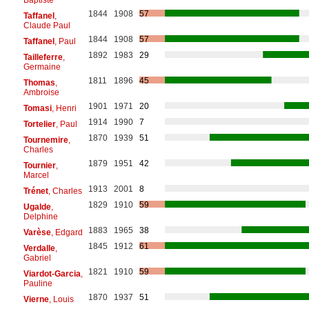
1844
1908
57
Taffanel
,
Claude Paul
1844
1908
57
Taffanel
, Paul
1892
1983
29
Tailleferre
,
Germaine
1811
1896
45
Thomas
,
Ambroise
1901
1971
20
Tomasi
, Henri
1914
1990
7
Tortelier
, Paul
1870
1939
51
Tournemire
,
Charles
1879
1951
42
Tournier
,
Marcel
1913
2001
8
Trénet
, Charles
1829
1910
59
Ugalde
,
Delphine
1883
1965
38
Varèse
, Edgard
1845
1912
61
Verdalle
,
Gabriel
1821
1910
59
Viardot-Garcia
,
Pauline
1870
1937
51
Vierne
, Louis