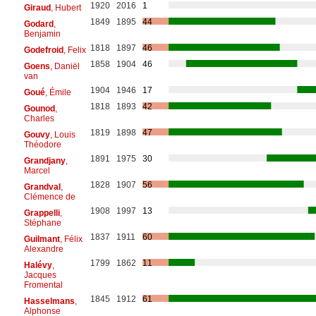
1920
2016
1
Giraud
, Hubert
1849
1895
44
Godard
,
Benjamin
1818
1897
46
Godefroid
, Felix
1858
1904
46
Goens
, Daniël
van
1904
1946
17
Goué
, Émile
1818
1893
42
Gounod
,
Charles
1819
1898
47
Gouvy
, Louis
Théodore
1891
1975
30
Grandjany
,
Marcel
1828
1907
56
Grandval
,
Clémence de
1908
1997
13
Grappelli
,
Stéphane
1837
1911
60
Guilmant
, Félix
Alexandre
1799
1862
11
Halévy
,
Jacques
Fromental
1845
1912
61
Hasselmans
,
Alphonse