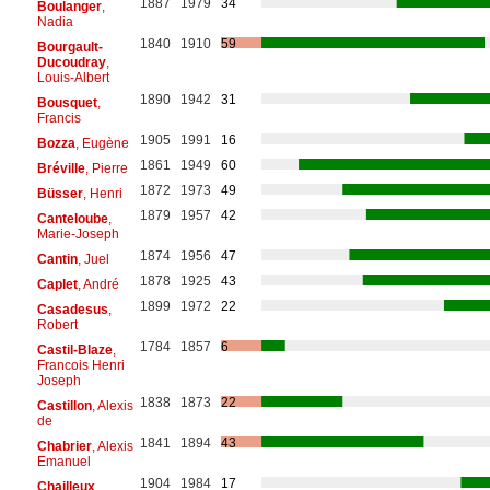
1887
1979
34
Boulanger
,
Nadia
1840
1910
59
Bourgault-
Ducoudray
,
Louis-Albert
1890
1942
31
Bousquet
,
Francis
1905
1991
16
Bozza
, Eugène
1861
1949
60
Bréville
, Pierre
1872
1973
49
Büsser
, Henri
1879
1957
42
Canteloube
,
Marie-Joseph
1874
1956
47
Cantin
, Juel
1878
1925
43
Caplet
, André
1899
1972
22
Casadesus
,
Robert
1784
1857
6
Castil-Blaze
,
Francois Henri
Joseph
1838
1873
22
Castillon
, Alexis
de
1841
1894
43
Chabrier
, Alexis
Emanuel
1904
1984
17
Chailleux
,