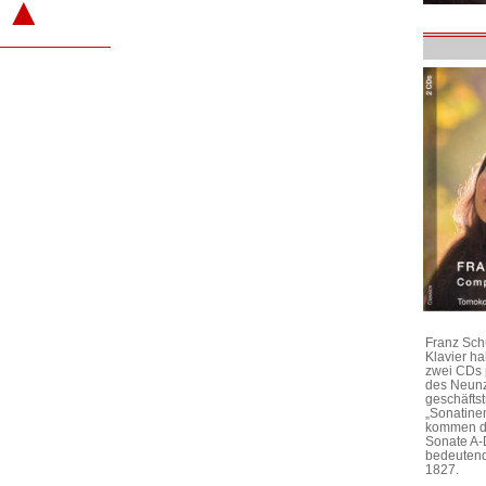
▲
Franz Sch
Klavier h
zwei CDs 
des Neunz
geschäftst
„Sonatine
kommen di
Sonate A-
bedeutend
1827.