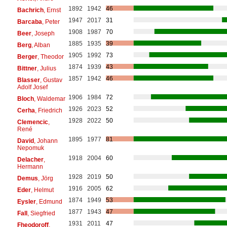
1892
1942
46
Bachrich
, Ernst
1947
2017
31
Barcaba
, Peter
1908
1987
70
Beer
, Joseph
1885
1935
39
Berg
, Alban
1905
1992
73
Berger
, Theodor
1874
1939
43
Bittner
, Julius
1857
1942
46
Blasser
, Gustav
Adolf Josef
1906
1984
72
Bloch
, Waldemar
1926
2023
52
Cerha
, Friedrich
1928
2022
50
Clemencic
,
René
1895
1977
81
David
, Johann
Nepomuk
1918
2004
60
Delacher
,
Hermann
1928
2019
50
Demus
, Jörg
1916
2005
62
Eder
, Helmut
1874
1949
53
Eysler
, Edmund
1877
1943
47
Fall
, Siegfried
1931
2011
47
Fheodoroff
,