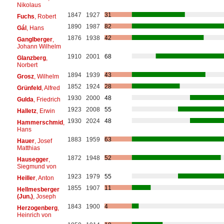
Nikolaus
1847
1927
31
Fuchs
, Robert
1890
1987
82
Gál
, Hans
1876
1938
42
Ganglberger
,
Johann Wilhelm
1910
2001
68
Glanzberg
,
Norbert
1894
1939
43
Grosz
, Wilhelm
1852
1924
28
Grünfeld
, Alfred
1930
2000
48
Gulda
, Friedrich
1923
2008
55
Halletz
, Erwin
1930
2024
48
Hammerschmid
,
Hans
1883
1959
63
Hauer
, Josef
Matthias
1872
1948
52
Hausegger
,
Siegmund von
1923
1979
55
Heiller
, Anton
1855
1907
11
Hellmesberger
(Jun.)
, Joseph
1843
1900
4
Herzogenberg
,
Heinrich von