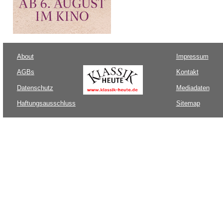
About
Impressum
AGBs
Kontakt
Datenschutz
Mediadaten
Haftungsausschluss
Sitemap