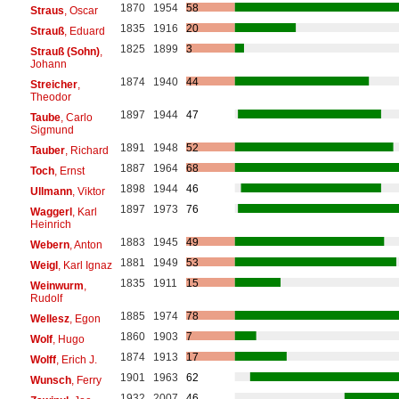
1870
1954
58
Straus
, Oscar
1835
1916
20
Strauß
, Eduard
1825
1899
3
Strauß (Sohn)
,
Johann
1874
1940
44
Streicher
,
Theodor
1897
1944
47
Taube
, Carlo
Sigmund
1891
1948
52
Tauber
, Richard
1887
1964
68
Toch
, Ernst
1898
1944
46
Ullmann
, Viktor
1897
1973
76
Waggerl
, Karl
Heinrich
1883
1945
49
Webern
, Anton
1881
1949
53
Weigl
, Karl Ignaz
1835
1911
15
Weinwurm
,
Rudolf
1885
1974
78
Wellesz
, Egon
1860
1903
7
Wolf
, Hugo
1874
1913
17
Wolff
, Erich J.
1901
1963
62
Wunsch
, Ferry
1932
2007
46