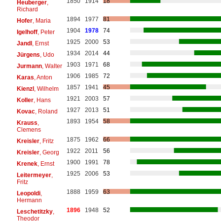
1850
1914
18
Heuberger
,
Richard
1894
1977
81
Hofer
, Maria
1904
1978
74
Igelhoff
, Peter
1925
2000
53
Jandl
, Ernst
1934
2014
44
Jürgens
, Udo
1903
1971
68
Jurmann
, Walter
1906
1985
72
Karas
, Anton
1857
1941
45
Kienzl
, Wilhelm
1921
2003
57
Koller
, Hans
1927
2013
51
Kovac
, Roland
1893
1954
58
Krauss
,
Clemens
1875
1962
66
Kreisler
, Fritz
1922
2011
56
Kreisler
, Georg
1900
1991
78
Krenek
, Ernst
1925
2006
53
Leitermeyer
,
Fritz
1888
1959
63
Leopoldi
,
Hermann
1896
1948
52
Leschetitzky
,
Theodor