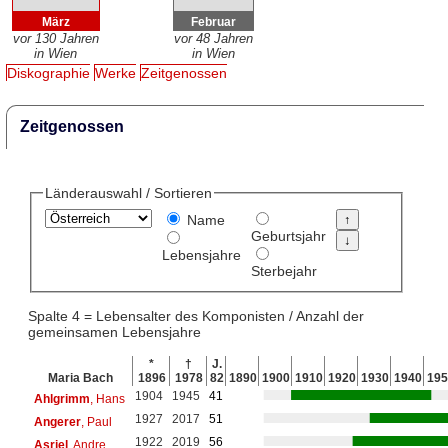
März
Februar
vor 130 Jahren
vor 48 Jahren
in Wien
in Wien
Diskographie
Werke
Zeitgenossen
Zeitgenossen
Länderauswahl / Sortieren
Name
Geburtsjahr
Lebensjahre
Sterbejahr
Spalte 4 = Lebensalter des Komponisten / Anzahl der
gemeinsamen Lebensjahre
*
†
J.
Maria Bach
1896
1978
82
1890
1900
1910
1920
1930
1940
195
1904
1945
41
Ahlgrimm
, Hans
1927
2017
51
Angerer
, Paul
1922
2019
56
Asriel
, Andre