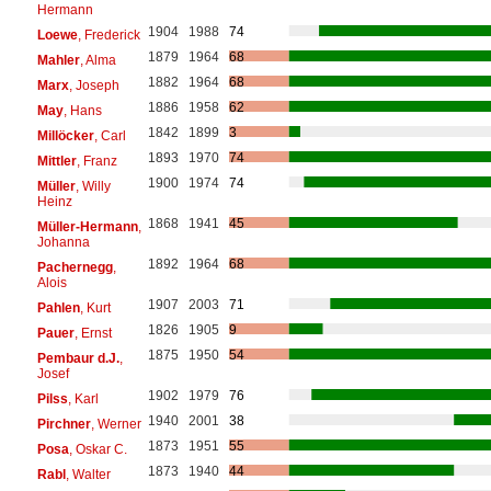
Hermann
1904
1988
74
Loewe
, Frederick
1879
1964
68
Mahler
, Alma
1882
1964
68
Marx
, Joseph
1886
1958
62
May
, Hans
1842
1899
3
Millöcker
, Carl
1893
1970
74
Mittler
, Franz
1900
1974
74
Müller
, Willy
Heinz
1868
1941
45
Müller-Hermann
,
Johanna
1892
1964
68
Pachernegg
,
Alois
1907
2003
71
Pahlen
, Kurt
1826
1905
9
Pauer
, Ernst
1875
1950
54
Pembaur d.J.
,
Josef
1902
1979
76
Pilss
, Karl
1940
2001
38
Pirchner
, Werner
1873
1951
55
Posa
, Oskar C.
1873
1940
44
Rabl
, Walter