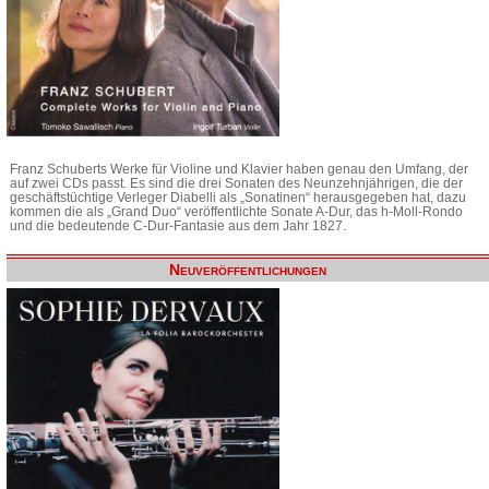
Franz Schuberts Werke für Violine und Klavier haben genau den Umfang, der
auf zwei CDs passt. Es sind die drei Sonaten des Neunzehnjährigen, die der
geschäftstüchtige Verleger Diabelli als „Sonatinen“ herausgegeben hat, dazu
kommen die als „Grand Duo“ veröffentlichte Sonate A-Dur, das h-Moll-Rondo
und die bedeutende C-Dur-Fantasie aus dem Jahr 1827.
Neuveröffentlichungen