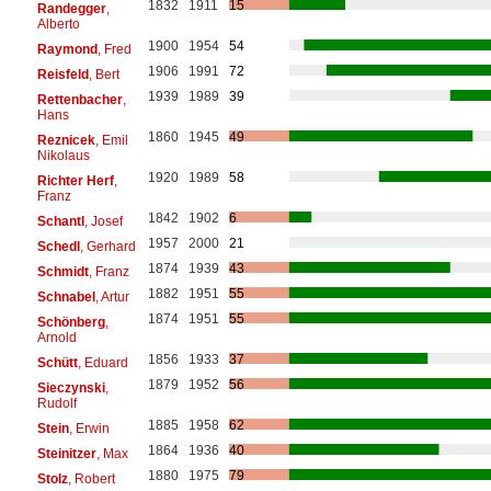
1832
1911
15
Randegger
,
Alberto
1900
1954
54
Raymond
, Fred
1906
1991
72
Reisfeld
, Bert
1939
1989
39
Rettenbacher
,
Hans
1860
1945
49
Reznicek
, Emil
Nikolaus
1920
1989
58
Richter Herf
,
Franz
1842
1902
6
Schantl
, Josef
1957
2000
21
Schedl
, Gerhard
1874
1939
43
Schmidt
, Franz
1882
1951
55
Schnabel
, Artur
1874
1951
55
Schönberg
,
Arnold
1856
1933
37
Schütt
, Eduard
1879
1952
56
Sieczynski
,
Rudolf
1885
1958
62
Stein
, Erwin
1864
1936
40
Steinitzer
, Max
1880
1975
79
Stolz
, Robert