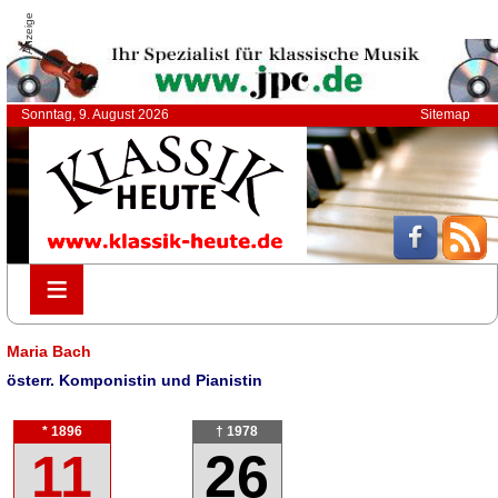
Anzeige
Sonntag, 9. August 2026
Sitemap
≡
≡
Maria Bach
österr. Komponistin und Pianistin
* 1896
† 1978
11
26