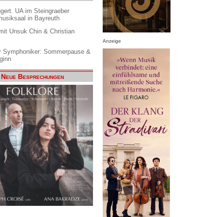
gert. UA im Steingraeber
siksaal in Bayreuth
it Unsuk Chin & Christian
Anzeige
 Symphoniker: Sommerpause &
ginn
Neue Besprechungen