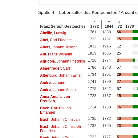
Spalte 4 = Lebensalter des Komponisten / Anzahl
*
†
J.
Franz Seraph Destouches
1772
1844
72
1770
1761
1838
66
Abeille
, Ludwig
1723
1787
15
Abel
, Carl Friedrich
1832
1915
12
Abert
, Johann Joseph
1819
1885
25
Abt
, Franz Wilhelm
1720
1774
2
Agricola
, Johann Friedrich
1786
1843
57
Almenräder
, Carl
1734
1801
29
Altenburg
, Johann Ernst
1741
1799
27
André
, Johann
1775
1842
67
André
, Johann Anton
1723
1787
15
Anna Amalia von
Preußen
,
1714
1788
16
Bach
, Carl Philipp
Emanuel
1735
1782
10
Bach
, Johann Christian
1732
1795
23
Bach
, Johann Christoph
Friedrich
1722
1777
5
Bach
, Johann Ernst