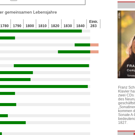
 der gemeinsamen Lebensjahre
Eintr.
1780
1790
1800
1810
1820
1830
1840
283
Franz Sch
Klavier h
zwei CDs 
des Neunz
geschäftst
„Sonatine
kommen di
Sonate A-
bedeutend
1827.