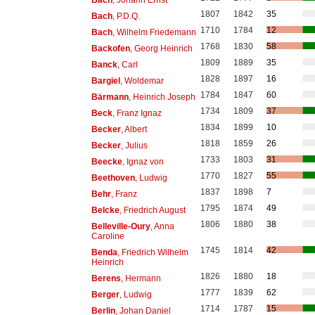
1807
1842
35
Bach
, P.D.Q.
1710
1784
12
Bach
, Wilhelm Friedemann
1768
1830
58
Backofen
, Georg Heinrich
1809
1889
35
Banck
, Carl
1828
1897
16
Bargiel
, Woldemar
1784
1847
60
Bärmann
, Heinrich Joseph
1734
1809
37
Beck
, Franz Ignaz
1834
1899
10
Becker
, Albert
1818
1859
26
Becker
, Julius
1733
1803
31
Beecke
, Ignaz von
1770
1827
55
Beethoven
, Ludwig
1837
1898
7
Behr
, Franz
1795
1874
49
Belcke
, Friedrich August
1806
1880
38
Belleville-Oury
, Anna
Caroline
1745
1814
42
Benda
, Friedrich Wilhelm
Heinrich
1826
1880
18
Berens
, Hermann
1777
1839
62
Berger
, Ludwig
1714
1787
15
Berlin
, Johan Daniel