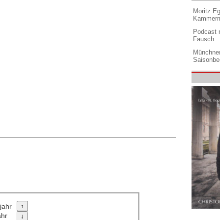
Moritz Eg
Kammermu
Podcast m
Fausch
Münchner
Saisonbe
jahr
ahr