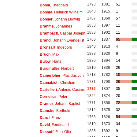
1793
1881
51
Böhm
, Theobald
1843
1915
1
Böhme
, Heinrich Wilhelm
1787
1860
57
Böhner
, Johann Ludwig
1833
1897
11
Brahms
, Johannes
1833
1902
11
Brambach
, Caspar Joseph
1760
1837
65
Brandl
, Johann Evangelist
1840
1913
4
Bronsart
, Ingeborg
1838
1920
6
Bruch
, Max
1830
1894
14
Bülow
, Hans
1810
1836
26
Burgmüller
, Norbert
1718
1782
10
Camerloher
, Placidus von
1731
1798
26
Cannabich
, Christian
1772
1807
35
Cartellieri
, Antonio Casimir
1824
1874
20
Cornelius
, Peter
1771
1858
72
Cramer
, Johann Baptist
1812
1875
32
Damcke
, Berthold
1763
1826
54
Danzi
, Franz
1810
1873
34
David
, Ferdinand
1835
1892
9
Dessoff
, Felix Otto