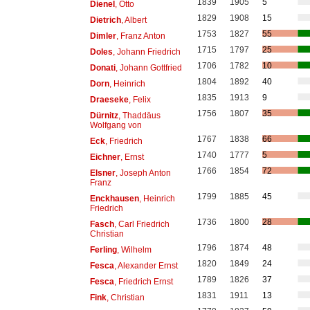
1839
1905
5
Dienel
, Otto
1829
1908
15
Dietrich
, Albert
1753
1827
55
Dimler
, Franz Anton
1715
1797
25
Doles
, Johann Friedrich
1706
1782
10
Donati
, Johann Gottfried
1804
1892
40
Dorn
, Heinrich
1835
1913
9
Draeseke
, Felix
1756
1807
35
Dürnitz
, Thaddäus
Wolfgang von
1767
1838
66
Eck
, Friedrich
1740
1777
5
Eichner
, Ernst
1766
1854
72
Elsner
, Joseph Anton
Franz
1799
1885
45
Enckhausen
, Heinrich
Friedrich
1736
1800
28
Fasch
, Carl Friedrich
Christian
1796
1874
48
Ferling
, Wilhelm
1820
1849
24
Fesca
, Alexander Ernst
1789
1826
37
Fesca
, Friedrich Ernst
1831
1911
13
Fink
, Christian