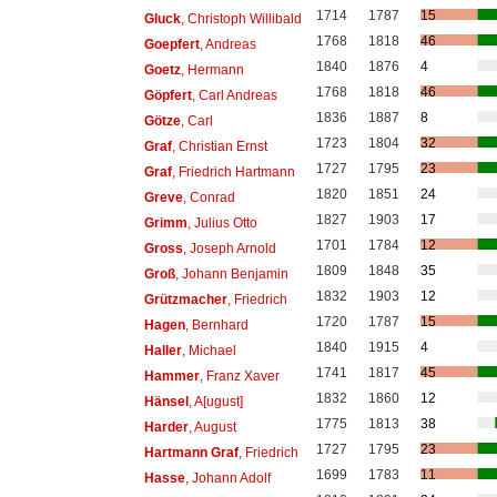
1714
1787
15
Gluck
, Christoph Willibald
1768
1818
46
Goepfert
, Andreas
1840
1876
4
Goetz
, Hermann
1768
1818
46
Göpfert
, Carl Andreas
1836
1887
8
Götze
, Carl
1723
1804
32
Graf
, Christian Ernst
1727
1795
23
Graf
, Friedrich Hartmann
1820
1851
24
Greve
, Conrad
1827
1903
17
Grimm
, Julius Otto
1701
1784
12
Gross
, Joseph Arnold
1809
1848
35
Groß
, Johann Benjamin
1832
1903
12
Grützmacher
, Friedrich
1720
1787
15
Hagen
, Bernhard
1840
1915
4
Haller
, Michael
1741
1817
45
Hammer
, Franz Xaver
1832
1860
12
Hänsel
, A[ugust]
1775
1813
38
Harder
, August
1727
1795
23
Hartmann Graf
, Friedrich
1699
1783
11
Hasse
, Johann Adolf