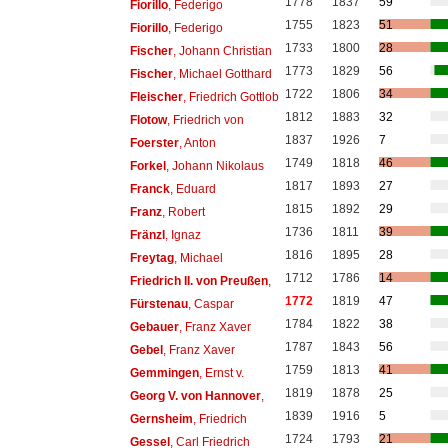
1778
1837
59
Fiorillo
, Federigo
1755
1823
51
Fiorillo
, Federigo
1733
1800
28
Fischer
, Johann Christian
1773
1829
56
Fischer
, Michael Gotthard
1722
1806
34
Fleischer
, Friedrich Gottlob
1812
1883
32
Flotow
, Friedrich von
1837
1926
7
Foerster
, Anton
1749
1818
46
Forkel
, Johann Nikolaus
1817
1893
27
Franck
, Eduard
1815
1892
29
Franz
, Robert
1736
1811
39
Fränzl
, Ignaz
1816
1895
28
Freytag
, Michael
1712
1786
14
Friedrich II. von Preußen
,
1772
1819
47
Fürstenau
, Caspar
1784
1822
38
Gebauer
, Franz Xaver
1787
1843
56
Gebel
, Franz Xaver
1759
1813
41
Gemmingen
, Ernst v.
1819
1878
25
Georg V. von Hannover
,
1839
1916
5
Gernsheim
, Friedrich
1724
1793
21
Gessel
, Carl Friedrich