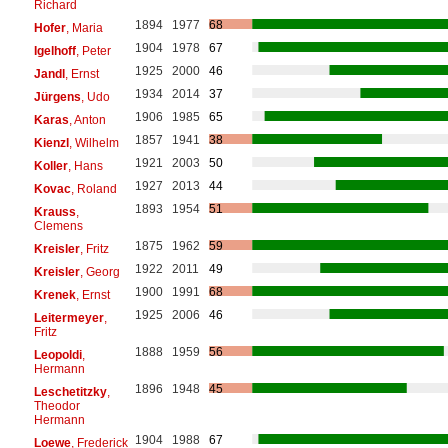
Richard
1894
1977
68
Hofer
, Maria
1904
1978
67
Igelhoff
, Peter
1925
2000
46
Jandl
, Ernst
1934
2014
37
Jürgens
, Udo
1906
1985
65
Karas
, Anton
1857
1941
38
Kienzl
, Wilhelm
1921
2003
50
Koller
, Hans
1927
2013
44
Kovac
, Roland
1893
1954
51
Krauss
,
Clemens
1875
1962
59
Kreisler
, Fritz
1922
2011
49
Kreisler
, Georg
1900
1991
68
Krenek
, Ernst
1925
2006
46
Leitermeyer
,
Fritz
1888
1959
56
Leopoldi
,
Hermann
1896
1948
45
Leschetitzky
,
Theodor
Hermann
1904
1988
67
Loewe
, Frederick