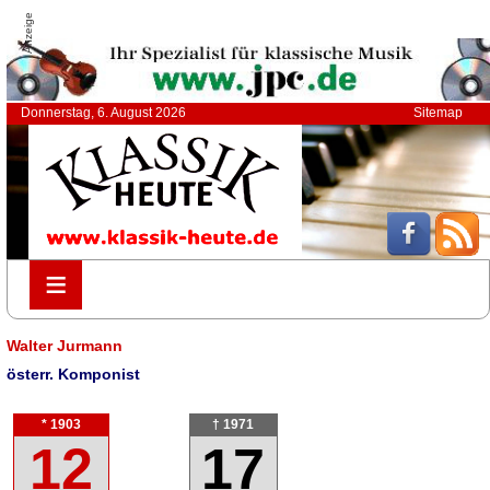
Anzeige
Donnerstag, 6. August 2026
Sitemap
≡
≡
Walter Jurmann
österr. Komponist
* 1903
† 1971
12
17