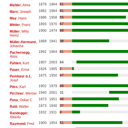
1879
1964
61
Mahler
, Alma
1882
1964
61
Marx
, Joseph
1886
1958
55
May
, Hans
1893
1970
67
Mittler
, Franz
1900
1974
68
Müller
, Willy
Heinz
1868
1941
38
Müller-Hermann
,
Johanna
1892
1964
61
Pachernegg
,
Alois
1907
2003
64
Pahlen
, Kurt
1826
1905
2
Pauer
, Ernst
1875
1950
47
Pembaur d.J.
,
Josef
1902
1979
68
Pilss
, Karl
1940
2001
31
Pirchner
, Werner
1873
1951
48
Posa
, Oskar C.
1873
1940
37
Rabl
, Walter
1832
1911
8
Randegger
,
Alberto
1900
1954
51
Raymond
, Fred