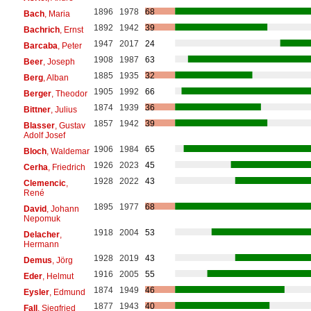
1896
1978
68
Bach
, Maria
1892
1942
39
Bachrich
, Ernst
1947
2017
24
Barcaba
, Peter
1908
1987
63
Beer
, Joseph
1885
1935
32
Berg
, Alban
1905
1992
66
Berger
, Theodor
1874
1939
36
Bittner
, Julius
1857
1942
39
Blasser
, Gustav
Adolf Josef
1906
1984
65
Bloch
, Waldemar
1926
2023
45
Cerha
, Friedrich
1928
2022
43
Clemencic
,
René
1895
1977
68
David
, Johann
Nepomuk
1918
2004
53
Delacher
,
Hermann
1928
2019
43
Demus
, Jörg
1916
2005
55
Eder
, Helmut
1874
1949
46
Eysler
, Edmund
1877
1943
40
Fall
, Siegfried