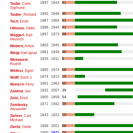
1897
1944
41
Taube
, Carlo
Sigmund
1891
1948
45
Tauber
, Richard
1887
1964
61
Toch
, Ernst
1898
1944
41
Ullmann
, Viktor
1897
1973
68
Waggerl
, Karl
Heinrich
1883
1945
42
Webern
, Anton
1881
1949
46
Weigl
, Karl Ignaz
1835
1911
8
Weinwurm
,
Rudolf
1885
1974
68
Wellesz
, Egon
1874
1913
10
Wolff
, Erich J.
1901
1963
60
Wunsch
, Ferry
1932
2007
39
Zawinul
, Joe
1905
1959
54
Zeisl
, Erich
1871
1942
39
Zemlinsky
,
Alexander
1843
1922
19
Ziehrer
, Carl
Michael
1899
2001
68
Zieritz
, Grete
1900
1971
68