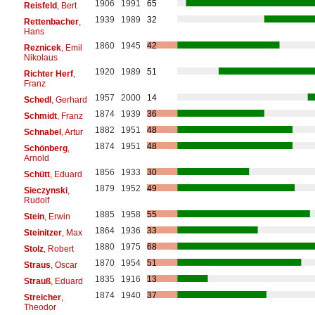
1906
1991
65
Reisfeld
, Bert
1939
1989
32
Rettenbacher
,
Hans
1860
1945
42
Reznicek
, Emil
Nikolaus
1920
1989
51
Richter Herf
,
Franz
1957
2000
14
Schedl
, Gerhard
1874
1939
36
Schmidt
, Franz
1882
1951
48
Schnabel
, Artur
1874
1951
48
Schönberg
,
Arnold
1856
1933
30
Schütt
, Eduard
1879
1952
49
Sieczynski
,
Rudolf
1885
1958
55
Stein
, Erwin
1864
1936
33
Steinitzer
, Max
1880
1975
68
Stolz
, Robert
1870
1954
51
Straus
, Oscar
1835
1916
13
Strauß
, Eduard
1874
1940
37
Streicher
,
Theodor