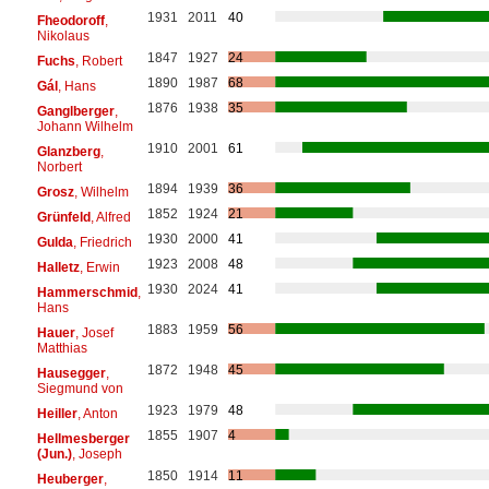
1931
2011
40
Fheodoroff
,
Nikolaus
1847
1927
24
Fuchs
, Robert
1890
1987
68
Gál
, Hans
1876
1938
35
Ganglberger
,
Johann Wilhelm
1910
2001
61
Glanzberg
,
Norbert
1894
1939
36
Grosz
, Wilhelm
1852
1924
21
Grünfeld
, Alfred
1930
2000
41
Gulda
, Friedrich
1923
2008
48
Halletz
, Erwin
1930
2024
41
Hammerschmid
,
Hans
1883
1959
56
Hauer
, Josef
Matthias
1872
1948
45
Hausegger
,
Siegmund von
1923
1979
48
Heiller
, Anton
1855
1907
4
Hellmesberger
(Jun.)
, Joseph
1850
1914
11
Heuberger
,