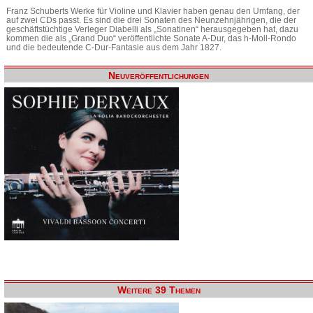
Franz Schuberts Werke für Violine und Klavier haben genau den Umfang, der
auf zwei CDs passt. Es sind die drei Sonaten des Neunzehnjährigen, die der
geschäftstüchtige Verleger Diabelli als „Sonatinen“ herausgegeben hat, dazu
kommen die als „Grand Duo“ veröffentlichte Sonate A-Dur, das h-Moll-Rondo
und die bedeutende C-Dur-Fantasie aus dem Jahr 1827.
Neuveröffentlichungen
Weitere 39 Themen