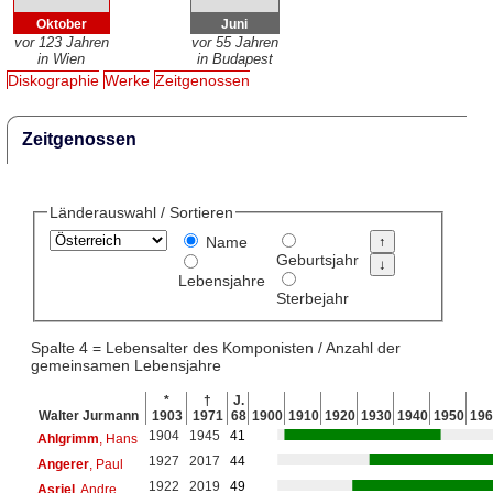
Oktober
Juni
vor 123 Jahren
vor 55 Jahren
in Wien
in Budapest
Diskographie
Werke
Zeitgenossen
Zeitgenossen
Länderauswahl / Sortieren
Name
Geburtsjahr
Lebensjahre
Sterbejahr
Spalte 4 = Lebensalter des Komponisten / Anzahl der
gemeinsamen Lebensjahre
*
†
J.
Walter Jurmann
1903
1971
68
1900
1910
1920
1930
1940
1950
196
1904
1945
41
Ahlgrimm
, Hans
1927
2017
44
Angerer
, Paul
1922
2019
49
Asriel
, Andre