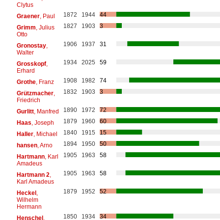
Clytus
1872
1944
44
Graener
, Paul
1827
1903
3
Grimm
, Julius
Otto
1906
1937
31
Gronostay
,
Walter
1934
2025
59
Grosskopf
,
Erhard
1908
1982
74
Grothe
, Franz
1832
1903
3
Grützmacher
,
Friedrich
1890
1972
72
Gurlitt
, Manfred
1879
1960
60
Haas
, Joseph
1840
1915
15
Haller
, Michael
1894
1950
50
hansen
, Arno
1905
1963
58
Hartmann
, Karl
Amadeus
1905
1963
58
Hartmann 2
,
Karl Amadeus
1879
1952
52
Heckel
,
Wilhelm
Hermann
1850
1934
34
Henschel
,