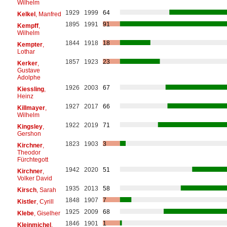
Wilhelm
1929
1999
64
Kelkel
, Manfred
1895
1991
91
Kempff
,
Wilhelm
1844
1918
18
Kempter
,
Lothar
1857
1923
23
Kerker
,
Gustave
Adolphe
1926
2003
67
Kiessling
,
Heinz
1927
2017
66
Killmayer
,
Wilhelm
1922
2019
71
Kingsley
,
Gershon
1823
1903
3
Kirchner
,
Theodor
Fürchtegott
1942
2020
51
Kirchner
,
Volker David
1935
2013
58
Kirsch
, Sarah
1848
1907
7
Kistler
, Cyrill
1925
2009
68
Klebe
, Giselher
1846
1901
1
Kleinmichel
,