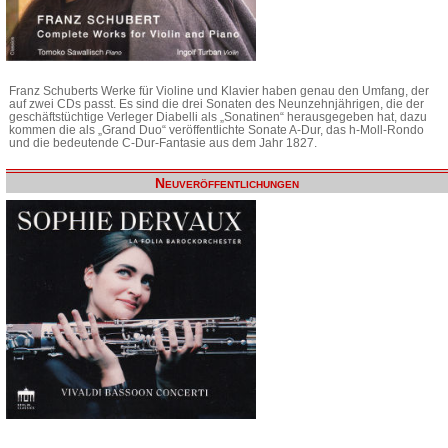
Franz Schuberts Werke für Violine und Klavier haben genau den Umfang, der
auf zwei CDs passt. Es sind die drei Sonaten des Neunzehnjährigen, die der
geschäftstüchtige Verleger Diabelli als „Sonatinen“ herausgegeben hat, dazu
kommen die als „Grand Duo“ veröffentlichte Sonate A-Dur, das h-Moll-Rondo
und die bedeutende C-Dur-Fantasie aus dem Jahr 1827.
Neuveröffentlichungen