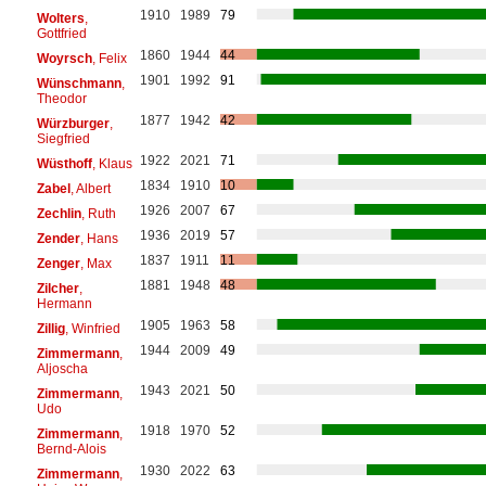
1910
1989
79
Wolters
,
Gottfried
1860
1944
44
Woyrsch
, Felix
1901
1992
91
Wünschmann
,
Theodor
1877
1942
42
Würzburger
,
Siegfried
1922
2021
71
Wüsthoff
, Klaus
1834
1910
10
Zabel
, Albert
1926
2007
67
Zechlin
, Ruth
1936
2019
57
Zender
, Hans
1837
1911
11
Zenger
, Max
1881
1948
48
Zilcher
,
Hermann
1905
1963
58
Zillig
, Winfried
1944
2009
49
Zimmermann
,
Aljoscha
1943
2021
50
Zimmermann
,
Udo
1918
1970
52
Zimmermann
,
Bernd-Alois
1930
2022
63
Zimmermann
,