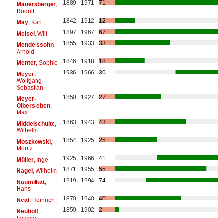
1889
1971
71
Mauersberger
,
Rudolf
1842
1912
12
May
, Karl
1897
1967
67
Meisel
, Will
1855
1933
33
Mendelssohn
,
Arnold
1846
1918
18
Menter
, Sophie
1936
1966
30
Meyer
,
Wolfgang
Sebastian
1850
1927
27
Meyer-
Olbersleben
,
Max
1863
1943
43
Middelschulte
,
Wilhelm
1854
1925
25
Moszkowski
,
Moritz
1925
1966
41
Müller
, Inge
1871
1955
55
Nagel
, Wilhelm
1919
1994
74
Naumilkat
,
Hans
1870
1940
40
Neal
, Heinrich
1859
1902
2
Neuhoff
,
Ludwig