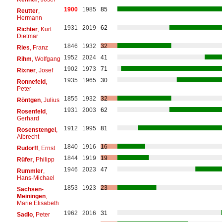
1900
1985
85
Reutter
,
Hermann
1931
2019
62
Richter
, Kurt
Dietmar
1846
1932
32
Ries
, Franz
1952
2024
41
Rihm
, Wolfgang
1902
1973
71
Rixner
, Josef
1935
1965
30
Ronnefeld
,
Peter
1855
1932
32
Röntgen
, Julius
1931
2003
62
Rosenfeld
,
Gerhard
1912
1995
81
Rosenstengel
,
Albrecht
1840
1916
16
Rudorff
, Ernst
1844
1919
19
Rüfer
, Philipp
1946
2023
47
Rummler
,
Hans-Michael
1853
1923
23
Sachsen-
Meiningen
,
Marie Elisabeth
1962
2016
31
Sadlo
, Peter