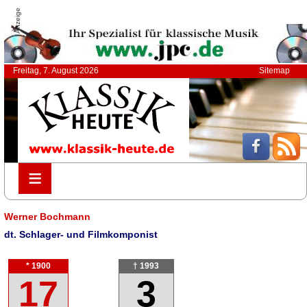
Anzeige
Freitag, 7. August 2026
Sitemap
≡
≡
Werner Bochmann
dt. Schlager- und Filmkomponist
* 1900
† 1993
17
3