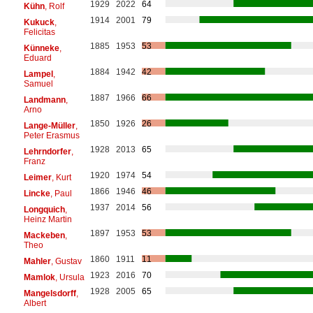
1929
2022
64
Kühn
, Rolf
1914
2001
79
Kukuck
,
Felicitas
1885
1953
53
Künneke
,
Eduard
1884
1942
42
Lampel
,
Samuel
1887
1966
66
Landmann
,
Arno
1850
1926
26
Lange-Müller
,
Peter Erasmus
1928
2013
65
Lehrndorfer
,
Franz
1920
1974
54
Leimer
, Kurt
1866
1946
46
Lincke
, Paul
1937
2014
56
Longquich
,
Heinz Martin
1897
1953
53
Mackeben
,
Theo
1860
1911
11
Mahler
, Gustav
1923
2016
70
Mamlok
, Ursula
1928
2005
65
Mangelsdorff
,
Albert