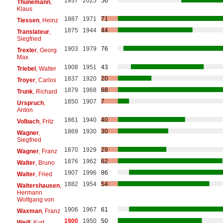
1937
2025
56
Thunemann
,
Klaus
1887
1971
71
Tiessen
, Heinz
1875
1944
44
Translateur
,
Siegfried
1903
1979
76
Trexler
, Georg
Max
1908
1951
43
Triebel
, Walter
1837
1920
20
Troyer
, Carlos
1879
1968
68
Trunk
, Richard
1850
1907
7
Urspruch
,
Anton
1861
1940
40
Volbach
, Fritz
1869
1930
30
Wagner
,
Siegfried
1870
1929
29
Wagner
, Franz
1876
1962
62
Walter
, Bruno
1907
1996
86
Walter
, Fried
1882
1954
54
Waltershausen
,
Hermann
Wolfgang von
1906
1967
61
Waxman
, Franz
1900
1950
50
Weill
, Kurt