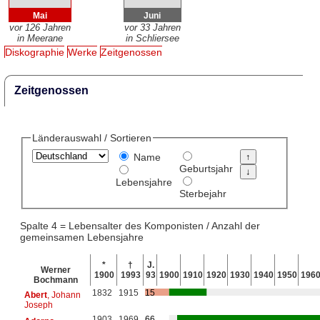
Mai
Juni
vor 126 Jahren
vor 33 Jahren
in Meerane
in Schliersee
Diskographie
Werke
Zeitgenossen
Zeitgenossen
Länderauswahl / Sortieren
Name
Geburtsjahr
Lebensjahre
Sterbejahr
Spalte 4 = Lebensalter des Komponisten / Anzahl der
gemeinsamen Lebensjahre
*
†
J.
Werner
1900
1993
93
1900
1910
1920
1930
1940
1950
196
Bochmann
1832
1915
15
Abert
, Johann
Joseph
1903
1969
66