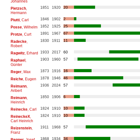
Johannes
1851
1920
20
Pietzsch
,
Hermann
1846
1902
2
Piutti
, Carl
1852
1925
25
Posse
, Wilhelm
1891
1967
67
Protze
, Curt
1830
1911
11
Radecke
,
Robert
1933
2017
60
Ragwitz
, Erhard
1903
1960
57
Raphael
,
Günter
1873
1916
16
Reger
, Max
1878
1946
46
Reiche
, Eugen
1936
2024
57
Reimann
,
Aribert
1850
1906
6
Reimann
,
Heinrich
1824
1910
10
Reinecke
, Carl
1824
1910
10
ReineckeX
,
Carl Heinrich
1911
1968
57
Reizenstein
,
Franz
1868
1934
34
Renner
, Josef