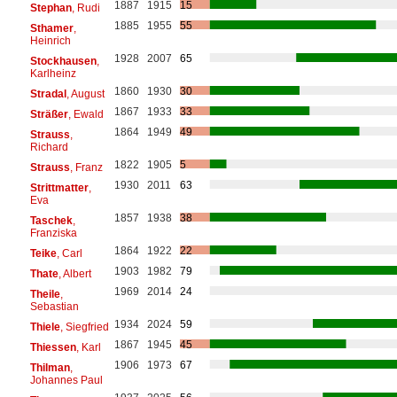
1887
1915
15
Stephan
, Rudi
1885
1955
55
Sthamer
,
Heinrich
1928
2007
65
Stockhausen
,
Karlheinz
1860
1930
30
Stradal
, August
1867
1933
33
Sträßer
, Ewald
1864
1949
49
Strauss
,
Richard
1822
1905
5
Strauss
, Franz
1930
2011
63
Strittmatter
,
Eva
1857
1938
38
Taschek
,
Franziska
1864
1922
22
Teike
, Carl
1903
1982
79
Thate
, Albert
1969
2014
24
Theile
,
Sebastian
1934
2024
59
Thiele
, Siegfried
1867
1945
45
Thiessen
, Karl
1906
1973
67
Thilman
,
Johannes Paul