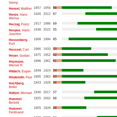
Georg
1857
1956
56
Hensel
, Walther
1926
2012
67
Henze
, Hans
Werner
1917
1986
69
Herzog
, Franz
1938
2022
55
Hespos
, Hans-
Joachim
1908
1994
85
Hessenberg
,
Kurt
1866
1933
33
Hesssel
, Carl
1875
1952
52
Heuer
, Gustav
1896
1961
61
Heymann
,
Werner R.
1849
1924
24
Hildach
, Eugen
1895
1963
63
Hindemith
, Paul
1843
1926
26
Hochberg
,
Bolko
1936
2017
57
Höltzel
, Michael
1925
2002
68
Hummel
,
Bertold
1855
1928
28
Hummel
,
Ferdinand