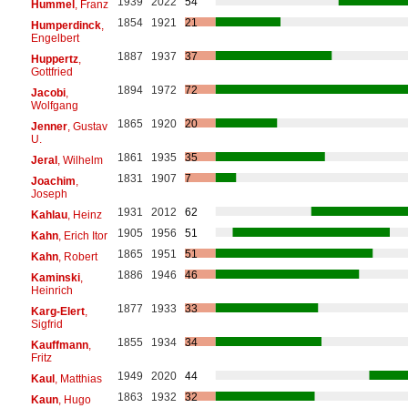
1939
2022
54
Hummel
, Franz
1854
1921
21
Humperdinck
,
Engelbert
1887
1937
37
Huppertz
,
Gottfried
1894
1972
72
Jacobi
,
Wolfgang
1865
1920
20
Jenner
, Gustav
U.
1861
1935
35
Jeral
, Wilhelm
1831
1907
7
Joachim
,
Joseph
1931
2012
62
Kahlau
, Heinz
1905
1956
51
Kahn
, Erich Itor
1865
1951
51
Kahn
, Robert
1886
1946
46
Kaminski
,
Heinrich
1877
1933
33
Karg-Elert
,
Sigfrid
1855
1934
34
Kauffmann
,
Fritz
1949
2020
44
Kaul
, Matthias
1863
1932
32
Kaun
, Hugo