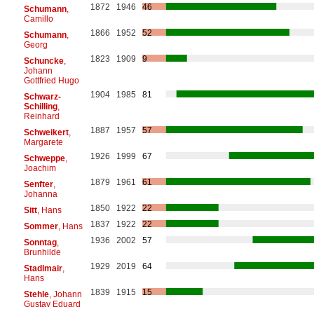
1872
1946
46
Schumann
,
Camillo
1866
1952
52
Schumann
,
Georg
1823
1909
9
Schuncke
,
Johann
Gottfried Hugo
1904
1985
81
Schwarz-
Schilling
,
Reinhard
1887
1957
57
Schweikert
,
Margarete
1926
1999
67
Schweppe
,
Joachim
1879
1961
61
Senfter
,
Johanna
1850
1922
22
Sitt
, Hans
1837
1922
22
Sommer
, Hans
1936
2002
57
Sonntag
,
Brunhilde
1929
2019
64
Stadlmair
,
Hans
1839
1915
15
Stehle
, Johann
Gustav Eduard