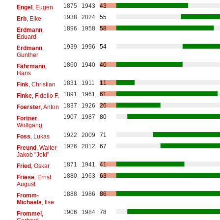
1875
1943
43
Engel
, Eugen
1938
2024
55
Erb
, Elke
1896
1958
58
Erdmann
,
Eduard
1939
1996
54
Erdmann
,
Gunther
1860
1940
40
Fährmann
,
Hans
1831
1911
11
Fink
, Christian
1891
1961
61
Finke
, Fidelio F.
1837
1926
26
Foerster
, Anton
1907
1987
80
Fortner
,
Wolfgang
1922
2009
71
Foss
, Lukas
1926
2012
67
Freund
, Walter
Jakob "Joki"
1871
1941
41
Fried
, Oskar
1880
1963
63
Friese
, Ernst
August
1888
1986
86
Fromm-
Michaels
, Ilse
1906
1984
78
Frommel
,