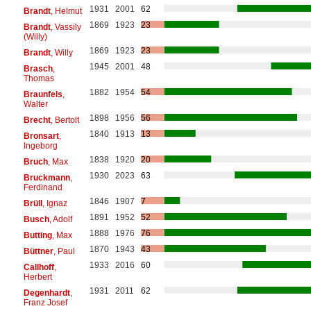
1931
2001
62
Brandt
, Helmut
1869
1923
23
Brandt
, Vassily
(Willy)
1869
1923
23
Brandt
, Willy
1945
2001
48
Brasch
,
Thomas
1882
1954
54
Braunfels
,
Walter
1898
1956
56
Brecht
, Bertolt
1840
1913
13
Bronsart
,
Ingeborg
1838
1920
20
Bruch
, Max
1930
2023
63
Bruckmann
,
Ferdinand
1846
1907
7
Brüll
, Ignaz
1891
1952
52
Busch
, Adolf
1888
1976
76
Butting
, Max
1870
1943
43
Büttner
, Paul
1933
2016
60
Callhoff
,
Herbert
1931
2011
62
Degenhardt
,
Franz Josef