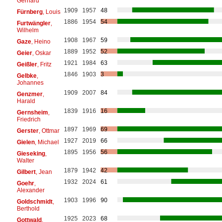
Gerhard
1909
1957
48
Fürnberg
, Louis
1886
1954
54
Furtwängler
,
Wilhelm
1908
1967
59
Gaze
, Heino
1889
1952
52
Geier
, Oskar
1921
1984
63
Geißler
, Fritz
1846
1903
3
Gelbke
,
Johannes
1909
2007
84
Genzmer
,
Harald
1839
1916
16
Gernsheim
,
Friedrich
1897
1969
69
Gerster
, Ottmar
1927
2019
66
Gielen
, Michael
1895
1956
56
Gieseking
,
Walter
1879
1942
42
Gilbert
, Jean
1932
2024
61
Goehr
,
Alexander
1903
1996
90
Goldschmidt
,
Berthold
1925
2023
68
Gottwald
,