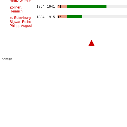
Heinz Werner
1854
1941
41
Zöllner
,
Heinrich
1884
1915
15
zu Eulenburg
,
Sigwart Botho
Philipp August
▲
Anzeige