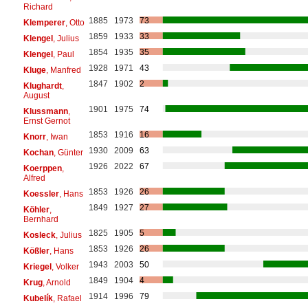
Richard
1885
1973
73
Klemperer
, Otto
1859
1933
33
Klengel
, Julius
1854
1935
35
Klengel
, Paul
1928
1971
43
Kluge
, Manfred
1847
1902
2
Klughardt
,
August
1901
1975
74
Klussmann
,
Ernst Gernot
1853
1916
16
Knorr
, Iwan
1930
2009
63
Kochan
, Günter
1926
2022
67
Koerppen
,
Alfred
1853
1926
26
Koessler
, Hans
1849
1927
27
Köhler
,
Bernhard
1825
1905
5
Kosleck
, Julius
1853
1926
26
Kößler
, Hans
1943
2003
50
Kriegel
, Volker
1849
1904
4
Krug
, Arnold
1914
1996
79
Kubelík
, Rafael