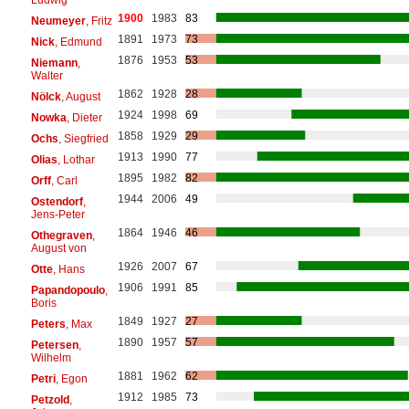
1900
1983
83
Neumeyer
, Fritz
1891
1973
73
Nick
, Edmund
1876
1953
53
Niemann
,
Walter
1862
1928
28
Nölck
, August
1924
1998
69
Nowka
, Dieter
1858
1929
29
Ochs
, Siegfried
1913
1990
77
Olias
, Lothar
1895
1982
82
Orff
, Carl
1944
2006
49
Ostendorf
,
Jens-Peter
1864
1946
46
Othegraven
,
August von
1926
2007
67
Otte
, Hans
1906
1991
85
Papandopoulo
,
Boris
1849
1927
27
Peters
, Max
1890
1957
57
Petersen
,
Wilhelm
1881
1962
62
Petri
, Egon
1912
1985
73
Petzold
,