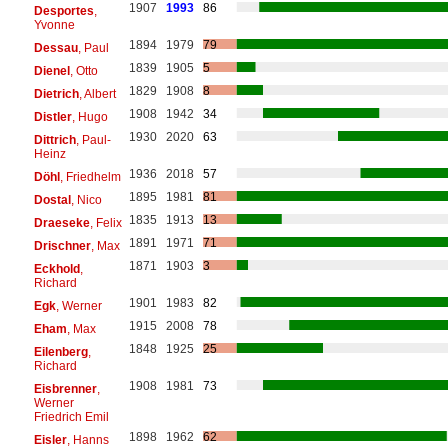
1907
1993
86
Desportes
,
Yvonne
1894
1979
79
Dessau
, Paul
1839
1905
5
Dienel
, Otto
1829
1908
8
Dietrich
, Albert
1908
1942
34
Distler
, Hugo
1930
2020
63
Dittrich
, Paul-
Heinz
1936
2018
57
Döhl
, Friedhelm
1895
1981
81
Dostal
, Nico
1835
1913
13
Draeseke
, Felix
1891
1971
71
Drischner
, Max
1871
1903
3
Eckhold
,
Richard
1901
1983
82
Egk
, Werner
1915
2008
78
Eham
, Max
1848
1925
25
Eilenberg
,
Richard
1908
1981
73
Eisbrenner
,
Werner
Friedrich Emil
1898
1962
62
Eisler
, Hanns