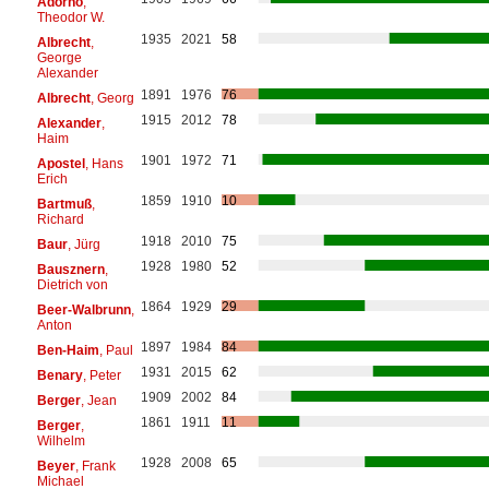
Adorno
,
Theodor W.
1935
2021
58
Albrecht
,
George
Alexander
1891
1976
76
Albrecht
, Georg
1915
2012
78
Alexander
,
Haim
1901
1972
71
Apostel
, Hans
Erich
1859
1910
10
Bartmuß
,
Richard
1918
2010
75
Baur
, Jürg
1928
1980
52
Bausznern
,
Dietrich von
1864
1929
29
Beer-Walbrunn
,
Anton
1897
1984
84
Ben-Haim
, Paul
1931
2015
62
Benary
, Peter
1909
2002
84
Berger
, Jean
1861
1911
11
Berger
,
Wilhelm
1928
2008
65
Beyer
, Frank
Michael