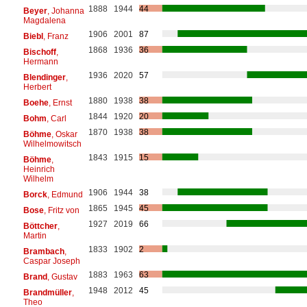
1888
1944
44
Beyer
, Johanna
Magdalena
1906
2001
87
Biebl
, Franz
1868
1936
36
Bischoff
,
Hermann
1936
2020
57
Blendinger
,
Herbert
1880
1938
38
Boehe
, Ernst
1844
1920
20
Bohm
, Carl
1870
1938
38
Böhme
, Oskar
Wilhelmowitsch
1843
1915
15
Böhme
,
Heinrich
Wilhelm
1906
1944
38
Borck
, Edmund
1865
1945
45
Bose
, Fritz von
1927
2019
66
Böttcher
,
Martin
1833
1902
2
Brambach
,
Caspar Joseph
1883
1963
63
Brand
, Gustav
1948
2012
45
Brandmüller
,
Theo