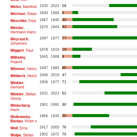
1935
2023
58
Weiss
, Manfred
1840
1906
6
Werman
, Oskar
1867
1940
40
Weschke
, Paul
1870
1943
43
Wetzler
,
Hermann Hans
1897
1977
77
Weyrauch
,
Johannes
1878
1919
19
Wiggert
, Paul
1845
1908
8
Wilhelmj
,
August
1897
1985
85
Wimmer
, Heinz
1946
2019
47
Winbeck
, Heinz
1906
1977
71
Winkler
,
Gerhard
1931
2023
62
Winkler
, Stefan
Georg
1901
1991
90
Winterberg
,
Hans
1866
1935
35
Woikowsky-
Biedau
, Victor v.
1917
2005
76
Woll
, Erna
1902
1972
70
Wolpe
, Stefan