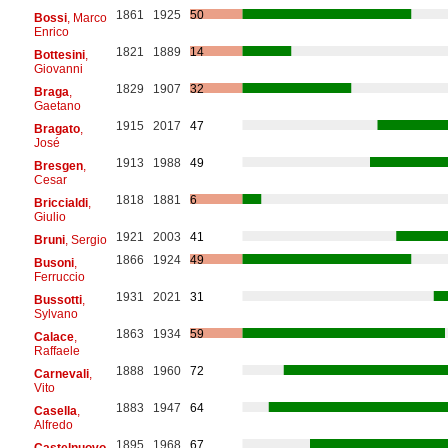
1861
1925
50
Bossi
, Marco
Enrico
1821
1889
14
Bottesini
,
Giovanni
1829
1907
32
Braga
,
Gaetano
1915
2017
47
Bragato
,
José
1913
1988
49
Bresgen
,
Cesar
1818
1881
6
Briccialdi
,
Giulio
1921
2003
41
Bruni
, Sergio
1866
1924
49
Busoni
,
Ferruccio
1931
2021
31
Bussotti
,
Sylvano
1863
1934
59
Calace
,
Raffaele
1888
1960
72
Carnevali
,
Vito
1883
1947
64
Casella
,
Alfredo
1895
1968
67
Castelnuovo-