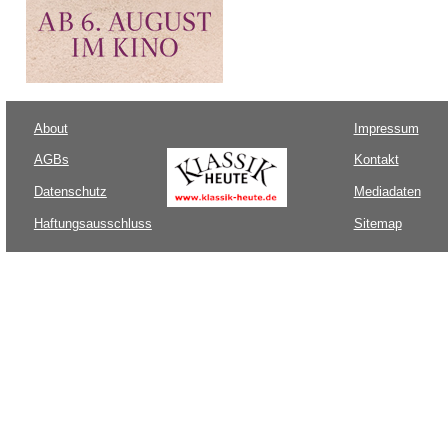
About
Impressum
AGBs
Kontakt
Datenschutz
Mediadaten
Haftungsausschluss
Sitemap