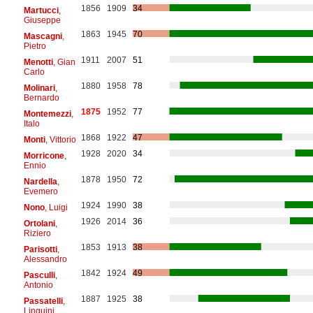
1856
1909
34
Martucci
,
Giuseppe
1863
1945
70
Mascagni
,
Pietro
1911
2007
51
Menotti
, Gian
Carlo
1880
1958
78
Molinari
,
Bernardo
1875
1952
77
Montemezzi
,
Italo
1868
1922
47
Monti
, Vittorio
1928
2020
34
Morricone
,
Ennio
1878
1950
72
Nardella
,
Evemero
1924
1990
38
Nono
, Luigi
1926
2014
36
Ortolani
,
Riziero
1853
1913
38
Parisotti
,
Alessandro
1842
1924
49
Pasculli
,
Antonio
1887
1925
38
Passatelli
,
Linguini