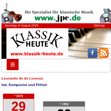
Anzeige
Samstag, 8. August 2026
Sitemap
≡
≡
Leonardo de de Lorenzo
ital. Komponist und Flötist
* 1875
29
† 1962