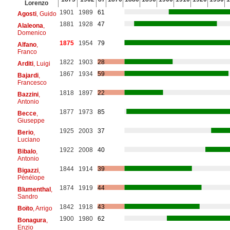
Lorenzo
1901
1989
61
Agosti
, Guido
1881
1928
47
Alaleona
,
Domenico
1875
1954
79
Alfano
,
Franco
1822
1903
28
Arditi
, Luigi
1867
1934
59
Bajardi
,
Francesco
1818
1897
22
Bazzini
,
Antonio
1877
1973
85
Becce
,
Giuseppe
1925
2003
37
Berio
,
Luciano
1922
2008
40
Bibalo
,
Antonio
1844
1914
39
Bigazzi
,
Pénélope
1874
1919
44
Blumenthal
,
Sandro
1842
1918
43
Boïto
, Arrigo
1900
1980
62
Bonagura
,
Enzio