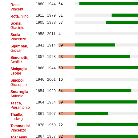
1880
1944
64
Rose
,
Vincent
1911
1979
51
Rota
, Nino
1905
1988
57
Scelsi
,
Giacinto
1958
2011
4
Scola
,
Vincenzo
1841
1914
39
Sgambati
,
Giovanni
1857
1928
53
Simonetti
,
Achille
1868
1944
69
Sinigaglia
,
Leone
1946
2001
16
Sinopoli
,
Giuseppe
1854
1929
54
Smareglia
,
Antonio
1864
1934
59
Tasca
,
Pierantonio
1861
1907
32
Thuille
,
Ludwig
1878
1950
72
Tommasini
,
Vincenzo
1867
1957
82
Toscanini
,