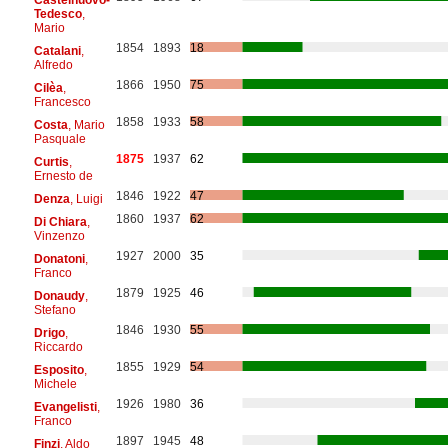
Tedesco
,
Mario
1854
1893
18
Catalani
,
Alfredo
1866
1950
75
Cilèa
,
Francesco
1858
1933
58
Costa
, Mario
Pasquale
1875
1937
62
Curtis
,
Ernesto de
1846
1922
47
Denza
, Luigi
1860
1937
62
Di Chiara
,
Vinzenzo
1927
2000
35
Donatoni
,
Franco
1879
1925
46
Donaudy
,
Stefano
1846
1930
55
Drigo
,
Riccardo
1855
1929
54
Esposito
,
Michele
1926
1980
36
Evangelisti
,
Franco
1897
1945
48
Finzi
, Aldo