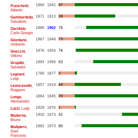
1860
1942
67
Franchetti
,
Alberto
1871
1913
38
Gambardella
,
Salvatore
1886
1962
76
Garofalo
,
Carlo Giorgio
1867
1948
73
Giordano
,
Umberto
1876
1954
78
Gnecchi
,
Vittorio
1893
1956
63
Grupillo
,
Salvador
1790
1877
2
Legnani
,
Luigi
1857
1919
44
Leoncavallo
,
Ruggero
1864
1945
70
Longo
,
Alessandro
1828
1876
1
Luzzi
, Luigi
1920
1973
42
Maderna
,
Bruno
1882
1973
80
Malipiero
,
Gian
Franceso