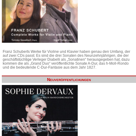
Franz Schuberts Werke für Violine und Klavier haben genau den Umfang, der
auf zwei CDs passt. Es sind die drei Sonaten des Neunzehnjährigen, die der
geschäftstüchtige Verleger Diabelli als „Sonatinen“ herausgegeben hat, dazu
kommen die als „Grand Duo“ veröffentlichte Sonate A-Dur, das h-Moll-Rondo
und die bedeutende C-Dur-Fantasie aus dem Jahr 1827.
Neuveröffentlichungen