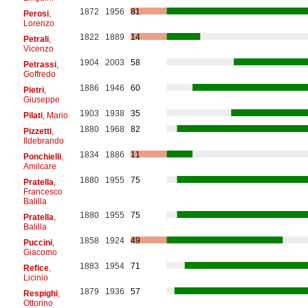
1872
1956
81
Perosi
,
Lorenzo
1822
1889
14
Petrali
,
Vicenzo
1904
2003
58
Petrassi
,
Goffredo
1886
1946
60
Pietri
,
Giuseppe
1903
1938
35
Pilati
, Mario
1880
1968
82
Pizzetti
,
Ildebrando
1834
1886
11
Ponchielli
,
Amilcare
1880
1955
75
Pratella
,
Francesco
Balilla
1880
1955
75
Pratella
,
Balilla
1858
1924
49
Puccini
,
Giacomo
1883
1954
71
Refice
,
Licinio
1879
1936
57
Respighi
,
Ottorino