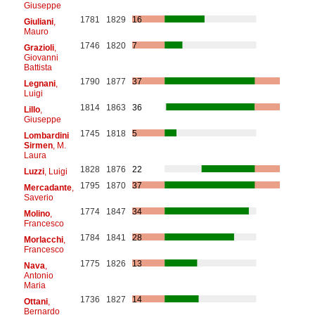
Giuseppe
1781
1829
16
Giuliani
,
Mauro
1746
1820
7
Grazioli
,
Giovanni
Battista
1790
1877
37
Legnani
,
Luigi
1814
1863
36
Lillo
,
Giuseppe
1745
1818
5
Lombardini
Sirmen
, M.
Laura
1828
1876
22
Luzzi
, Luigi
1795
1870
37
Mercadante
,
Saverio
1774
1847
34
Molino
,
Francesco
1784
1841
28
Morlacchi
,
Francesco
1775
1826
13
Nava
,
Antonio
Maria
1736
1827
14
Ottani
,
Bernardo