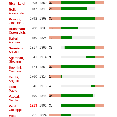
1805
1859
37
Ricci
, Luigi
1757
1841
28
Rolla
,
Alessandro
1792
1868
37
Rossini
,
Gioachino
1788
1831
18
Rudolf von
Österreich
,
1750
1825
12
Salieri
,
Antonio
1817
1869
33
Sarmiento
,
Salvatore
1841
1914
9
Sgambati
,
Giovanni
1774
1851
37
Spontini
,
Gaspare
1760
1814
1
Tarchi
,
Angelo
1846
1916
4
Tosti
, F.
Paolo
1790
1848
35
Vaccaj
,
Nicola
1813
1901
37
Verdi
,
Giuseppe
1755
1824
11
Viotti
,