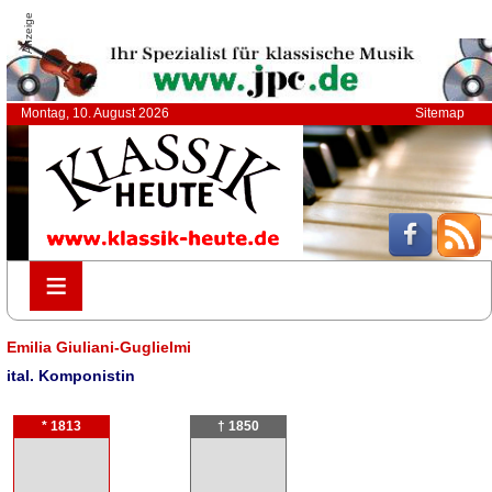
Anzeige
Montag, 10. August 2026
Sitemap
≡
≡
Emilia Giuliani-Guglielmi
ital. Komponistin
* 1813
† 1850