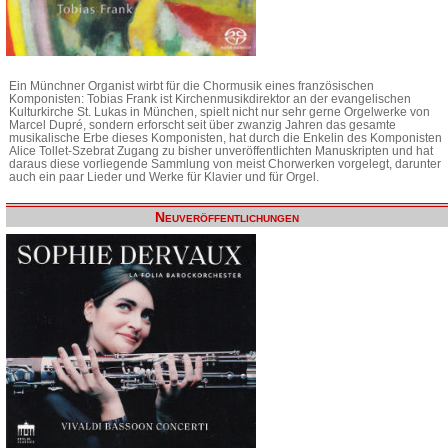
Ein Münchner Organist wirbt für die Chormusik eines französischen
Komponisten: Tobias Frank ist Kirchenmusikdirektor an der evangelischen
Kulturkirche St. Lukas in München, spielt nicht nur sehr gerne Orgelwerke von
Marcel Dupré, sondern erforscht seit über zwanzig Jahren das gesamte
musikalische Erbe dieses Komponisten, hat durch die Enkelin des Komponisten
Alice Tollet-Szebrat Zugang zu bisher unveröffentlichten Manuskripten und hat
daraus diese vorliegende Sammlung von meist Chorwerken vorgelegt, darunter
auch ein paar Lieder und Werke für Klavier und für Orgel.
Neuveröffentlichungen