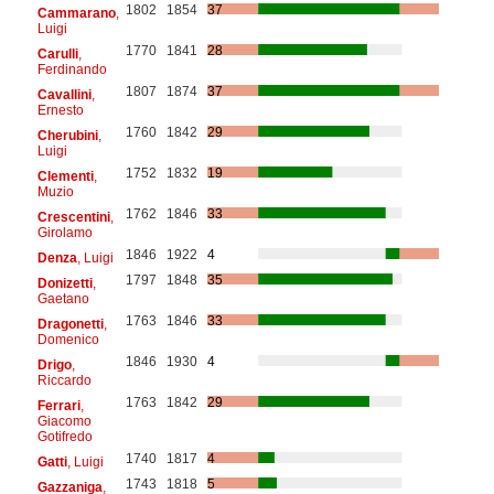
1802
1854
37
Cammarano
,
Luigi
1770
1841
28
Carulli
,
Ferdinando
1807
1874
37
Cavallini
,
Ernesto
1760
1842
29
Cherubini
,
Luigi
1752
1832
19
Clementi
,
Muzio
1762
1846
33
Crescentini
,
Girolamo
1846
1922
4
Denza
, Luigi
1797
1848
35
Donizetti
,
Gaetano
1763
1846
33
Dragonetti
,
Domenico
1846
1930
4
Drigo
,
Riccardo
1763
1842
29
Ferrari
,
Giacomo
Gotifredo
1740
1817
4
Gatti
, Luigi
1743
1818
5
Gazzaniga
,