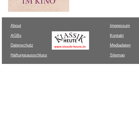
About
Impressum
AGBs
Kontakt
Datenschutz
Mediadaten
Haftungsausschluss
Sitemap