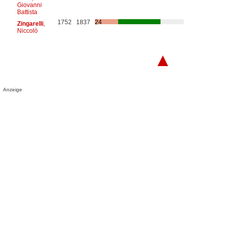
Giovanni
Battista
1752
1837
24
Zingarelli
,
Niccolò
▲
Anzeige