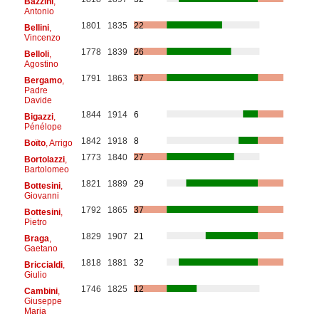
Bazzini
,
Antonio
1801
1835
22
Bellini
,
Vincenzo
1778
1839
26
Belloli
,
Agostino
1791
1863
37
Bergamo
,
Padre
Davide
1844
1914
6
Bigazzi
,
Pénélope
1842
1918
8
Boïto
, Arrigo
1773
1840
27
Bortolazzi
,
Bartolomeo
1821
1889
29
Bottesini
,
Giovanni
1792
1865
37
Bottesini
,
Pietro
1829
1907
21
Braga
,
Gaetano
1818
1881
32
Briccialdi
,
Giulio
1746
1825
12
Cambini
,
Giuseppe
Maria