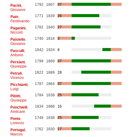
1792
1867
37
Pacini
,
Giovanni
1771
1839
26
Paër
,
Ferdinando
1782
1840
27
Paganini
,
Niccolò
1740
1816
3
Paisiello
,
Giovanni
1842
1924
8
Pasculli
,
Antonio
1799
1869
37
Persiani
,
Giuseppe
1822
1889
28
Petrali
,
Vicenzo
1787
1864
37
Picchianti
,
Luigi
1784
1838
25
Pilotti
,
Giuseppe
1834
1886
16
Ponchielli
,
Amilcare
1749
1838
25
Ponte
,
Lorenzo
1762
1830
17
Portugal
,
Marcos