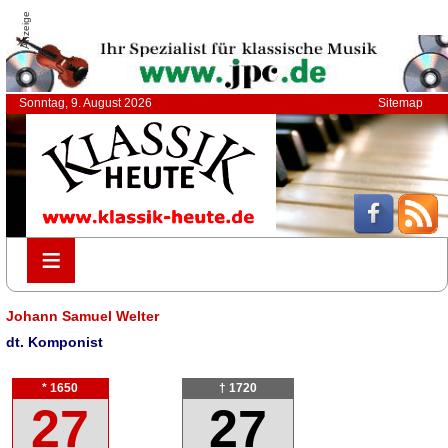
Anzeige
Sonntag, 9. August 2026
Sitemap
≡
≡
Johann Samuel Welter
dt. Komponist
* 1650
† 1720
27
27