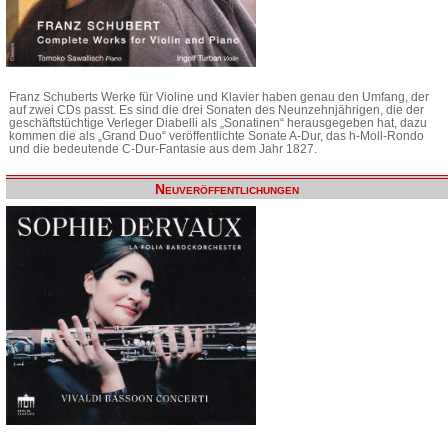
Franz Schuberts Werke für Violine und Klavier haben genau den Umfang, der
auf zwei CDs passt. Es sind die drei Sonaten des Neunzehnjährigen, die der
geschäftstüchtige Verleger Diabelli als „Sonatinen“ herausgegeben hat, dazu
kommen die als „Grand Duo“ veröffentlichte Sonate A-Dur, das h-Moll-Rondo
und die bedeutende C-Dur-Fantasie aus dem Jahr 1827.
Neuveröffentlichungen