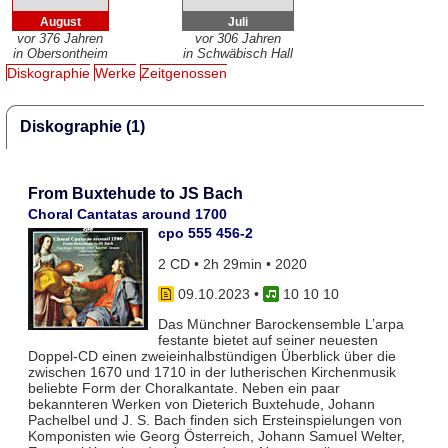
August
Juli
vor 376 Jahren
vor 306 Jahren
in Obersontheim
in Schwäbisch Hall
Diskographie
Werke
Zeitgenossen
Diskographie (1)
From Buxtehude to JS Bach
Choral Cantatas around 1700
cpo 555 456-2
2 CD • 2h 29min • 2020
09.10.2023
•
10 10 10
Das Münchner Barockensemble L’arpa
festante bietet auf seiner neuesten
Doppel-CD einen zweieinhalbstündigen Überblick über die
zwischen 1670 und 1710 in der lutherischen Kirchenmusik
beliebte Form der Choralkantate. Neben ein paar
bekannteren Werken von Dieterich Buxtehude, Johann
Pachelbel und J. S. Bach finden sich Ersteinspielungen von
Komponisten wie Georg Österreich, Johann Samuel Welter,