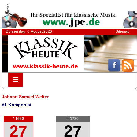
Anzeige
Donnerstag, 6. August 2026
Sitemap
≡
≡
Johann Samuel Welter
dt. Komponist
* 1650
† 1720
27
27