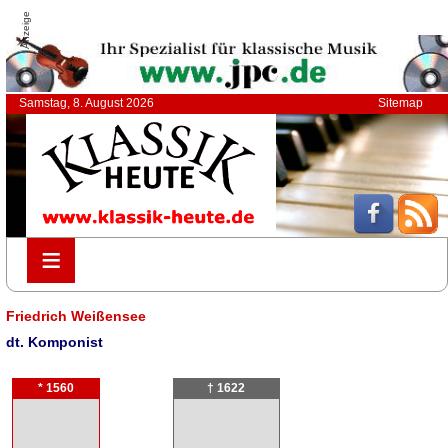
Anzeige
Samstag, 8. August 2026
Sitemap
≡
≡
Friedrich Weißensee
dt. Komponist
* 1560
† 1622