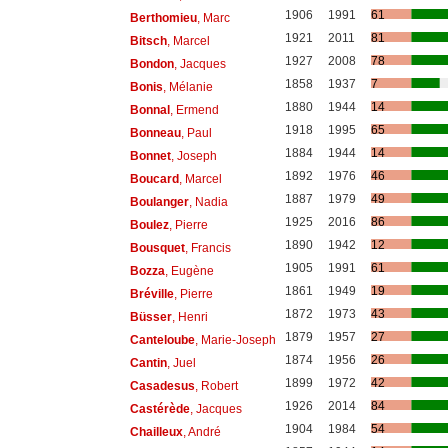
1906
1991
61
Berthomieu
, Marc
1921
2011
81
Bitsch
, Marcel
1927
2008
78
Bondon
, Jacques
1858
1937
7
Bonis
, Mélanie
1880
1944
14
Bonnal
, Ermend
1918
1995
65
Bonneau
, Paul
1884
1944
14
Bonnet
, Joseph
1892
1976
46
Boucard
, Marcel
1887
1979
49
Boulanger
, Nadia
1925
2016
86
Boulez
, Pierre
1890
1942
12
Bousquet
, Francis
1905
1991
61
Bozza
, Eugène
1861
1949
19
Bréville
, Pierre
1872
1973
43
Büsser
, Henri
1879
1957
27
Canteloube
, Marie-Joseph
1874
1956
26
Cantin
, Juel
1899
1972
42
Casadesus
, Robert
1926
2014
84
Castérède
, Jacques
1904
1984
54
Chailleux
, André