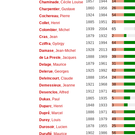
1857
1944
14
Chaminade
, Cécile Louise
1860
1956
26
Charpentier
, Gustave
1924
1984
54
Cochereau
, Pierre
1885
1951
21
Collet
, Henri
1939
2004
65
Colombier
, Michel
1879
1932
2
Cras
, Jean
1921
1994
64
Cziffra
, György
1928
2013
83
Damase
, Jean-Michel
1888
1969
39
de La Presle
, Jacques
1879
1961
31
Delage
, Maurice
1925
1992
62
Delerue
, Georges
1888
1954
24
Delvincourt
, Claude
1921
1968
38
Demessieux
, Jeanne
1912
1971
41
Desenclos
, Alfred
1865
1935
5
Dukas
, Paul
1848
1933
3
Duparc
, Henri
1886
1971
41
Dupré
, Marcel
1888
1979
49
Durey
, Louis
1878
1955
25
Durosoir
, Lucien
1902
1986
56
Duruflé
, Maurice