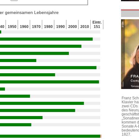
 der gemeinsamen Lebensjahre
Eintr.
940
1950
1960
1970
1980
1990
2000
2010
151
Franz Sch
Klavier h
zwei CDs 
des Neunz
geschäftst
„Sonatine
kommen di
Sonate A-
bedeutend
1827.