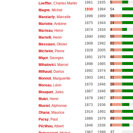
1861
1935
5
Loeffler
, Charles Martin
1930
1984
54
Magne
, Michel
1899
1989
59
Manziarly
, Marcelle
1875
1944
14
Mariotte
, Antoine
1874
1934
4
Marteau
, Henri
1890
1980
50
Martelli
, Henri
1908
1992
62
Messiaen
, Olivier
1928
2005
75
Michelot
, Pierre
1891
1976
46
Migot
, Georges
1898
1985
55
Mihalovici
, Marcel
1892
1974
44
Milhaud
, Darius
1903
1961
31
Monnot
, Marguerite
1870
1946
16
Moreau
, Léon
1867
1946
16
Mouquet
, Jules
1878
1967
37
Mulet
, Henri
1873
1936
6
Mustel
, Alphonse
1914
1992
62
Ohana
, Maurice
1886
1979
49
Paray
, Paul
1846
1936
6
Périlhou
, Albert
1962
1999
37
Petrucciani
, Michel