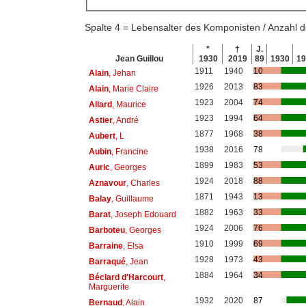
Spalte 4 = Lebensalter des Komponisten / Anzahl
*
†
J.
Jean Guillou
1930
2019
89
1930
1
1911
1940
10
Alain
, Jehan
1926
2013
83
Alain
, Marie Claire
1923
2004
74
Allard
, Maurice
1923
1994
64
Astier
, André
1877
1968
38
Aubert
, L
1938
2016
78
Aubin
, Francine
1899
1983
53
Auric
, Georges
1924
2018
88
Aznavour
, Charles
1871
1943
13
Balay
, Guillaume
1882
1963
33
Barat
, Joseph Edouard
1924
2006
76
Barboteu
, Georges
1910
1999
69
Barraine
, Elsa
1928
1973
43
Barraqué
, Jean
1884
1964
34
Béclard d'Harcourt
,
Marguerite
1932
2020
87
Bernaud
, Alain