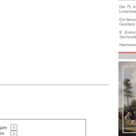
Der 75. 
Livestre
Ein beso
Giordano
9. „Komm
Sechsstä
Hannover
jahr
ahr