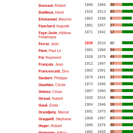
1896
1969
39
Dussaut
, Robert
1916
2013
83
Dutilleux
, Henri
1862
1938
8
Emmanuel
, Maurice
1881
1957
27
Fauchard
, Auguste
1871
1942
12
Faye-Jozin
, Hélène-
Frédérique
1930
2010
80
Ferrat
, Jean
1881
1984
54
Flem
, Paul Le
1928
1979
49
Fol
, Raymond
1912
1997
67
Françaix
, Jean
1902
1991
61
Francescatti
, Zino
1879
1941
11
Gaubert
, Philippe
1873
1946
16
Gauthiez
, Cécile
1867
1960
30
Geloso
, César
1920
2016
86
Giraud
, Hubert
1904
1946
16
Goué
, Émile
1891
1975
45
Grandjany
, Marcel
1908
1997
67
Grappelli
, Stéphane
1886
1978
48
Heger
, Robert
1892
1955
25
Honegger
, Arthur