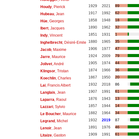
1929
2021
89
Houdy
, Pierick
1917
1992
62
Hubeau
, Jean
1858
1948
18
Hüe
, Georges
1890
1962
32
Ibert
, Jacques
1851
1931
1
Indy
, Vincent
1880
1965
35
Inghelbrecht
, Désiré-Emile
1906
1977
47
Jacob
, Maxime
1924
2009
79
Jarre
, Maurice
1905
1974
44
Jolivet
, André
1874
1966
36
Klingsor
, Tristan
1867
1950
20
Koechlin
, Charles
1932
2018
86
Lai
, Francis Albert
1907
1991
61
Langlais
, Jean
1876
1943
13
Laparra
, Raoul
1857
1944
14
Lazzari
, Sylvio
1882
1964
34
Le Boucher
, Maurice
1932
2019
87
Legrand
, Michel
1891
1976
46
Lenoir
, Jean
1909
1991
61
Litaize
, Gaston