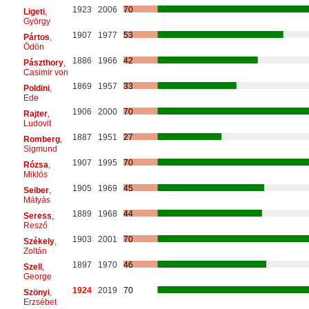
1923
2006
70
Ligeti
,
György
1907
1977
53
Pártos
,
Ödön
1886
1966
42
Pászthory
,
Casimir von
1869
1957
33
Poldini
,
Ede
1906
2000
70
Rajter
,
Ludovit
1887
1951
27
Romberg
,
Sigmund
1907
1995
70
Rózsa
,
Miklós
1905
1969
45
Seiber
,
Mátyás
1889
1968
44
Seress
,
Resző
1903
2001
70
Székely
,
Zoltán
1897
1970
46
Szell
,
George
1924
2019
70
Szönyi
,
Erzsébet