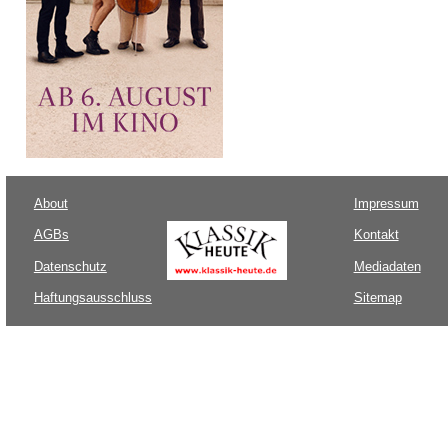
About
Impressum
AGBs
Kontakt
Datenschutz
Mediadaten
Haftungsausschluss
Sitemap