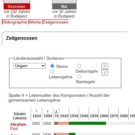
Dezember
Mai
vor 102 Jahren
vor 32 Jahren
in Budapest
in Budapest
Diskographie
Werke
Zeitgenossen
Zeitgenossen
Länderauswahl / Sortieren
Name
Geburtsjahr
Lebensjahre
Sterbejahr
Spalte 4 = Lebensalter des Komponisten / Anzahl der
gemeinsamen Lebensjahre
*
†
J.
Sándor
1924
1994
70
1920
1930
1940
1950
1960
1970
1980
19
Lakatos
1892
1960
36
Abraham
,
Paul
1845
1930
6