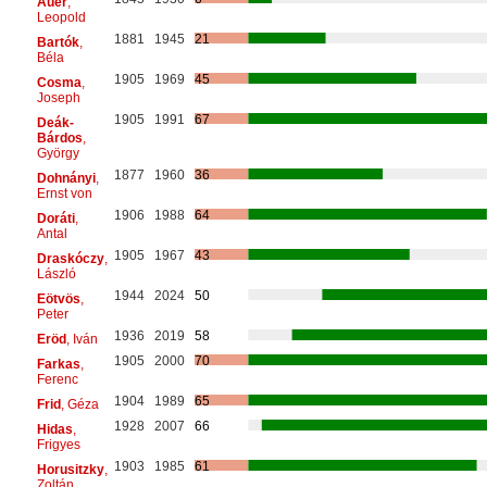
Auer
,
Leopold
1881
1945
21
Bartók
,
Béla
1905
1969
45
Cosma
,
Joseph
1905
1991
67
Deák-
Bárdos
,
György
1877
1960
36
Dohnányi
,
Ernst von
1906
1988
64
Doráti
,
Antal
1905
1967
43
Draskóczy
,
László
1944
2024
50
Eötvös
,
Peter
1936
2019
58
Eröd
, Iván
1905
2000
70
Farkas
,
Ferenc
1904
1989
65
Frid
, Géza
1928
2007
66
Hidas
,
Frigyes
1903
1985
61
Horusitzky
,
Zoltán