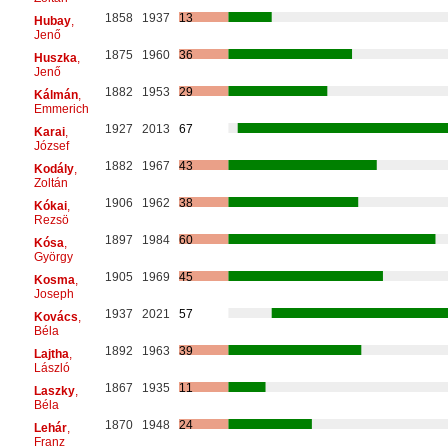
1858
1937
13
Hubay
,
Jenő
1875
1960
36
Huszka
,
Jenő
1882
1953
29
Kálmán
,
Emmerich
1927
2013
67
Karai
,
József
1882
1967
43
Kodály
,
Zoltán
1906
1962
38
Kókai
,
Rezsö
1897
1984
60
Kósa
,
György
1905
1969
45
Kosma
,
Joseph
1937
2021
57
Kovács
,
Béla
1892
1963
39
Lajtha
,
László
1867
1935
11
Laszky
,
Béla
1870
1948
24
Lehár
,
Franz