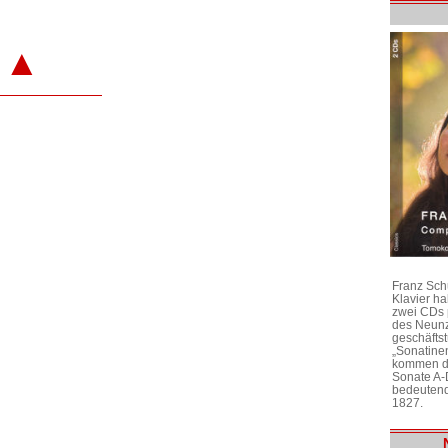
▲
Franz Sch
Klavier h
zwei CDs 
des Neunz
geschäftst
„Sonatine
kommen di
Sonate A-
bedeutend
1827.