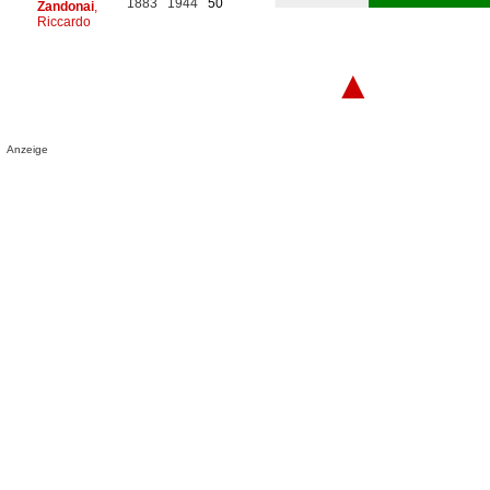
1883
1944
50
Zandonai
,
Riccardo
▲
Anzeige