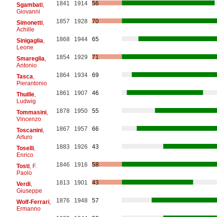
1841
1914
56
Sgambati
,
Giovanni
1857
1928
70
Simonetti
,
Achille
1868
1944
65
Sinigaglia
,
Leone
1854
1929
71
Smareglia
,
Antonio
1864
1934
69
Tasca
,
Pierantonio
1861
1907
46
Thuille
,
Ludwig
1878
1950
55
Tommasini
,
Vincenzo
1867
1957
66
Toscanini
,
Arturo
1883
1926
43
Toselli
,
Enrico
1846
1916
58
Tosti
, F.
Paolo
1813
1901
43
Verdi
,
Giuseppe
1876
1948
57
Wolf-Ferrari
,
Ermanno