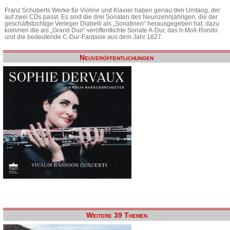
Franz Schuberts Werke für Violine und Klavier haben genau den Umfang, der
auf zwei CDs passt. Es sind die drei Sonaten des Neunzehnjährigen, die der
geschäftstüchtige Verleger Diabelli als „Sonatinen“ herausgegeben hat, dazu
kommen die als „Grand Duo“ veröffentlichte Sonate A-Dur, das h-Moll-Rondo
und die bedeutende C-Dur-Fantasie aus dem Jahr 1827.
Neuveröffentlichungen
Weitere 39 Themen