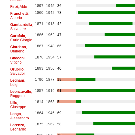
1897
1945
36
Finzi
, Aldo
1860
1942
73
Franchetti
,
Alberto
1871
1913
42
Gambardella
,
Salvatore
1886
1962
47
Garofalo
,
Carlo Giorgio
1867
1948
66
Giordano
,
Umberto
1876
1954
57
Gnecchi
,
Vittorio
1893
1956
40
Grupillo
,
Salvador
1790
1877
19
Legnani
,
Luigi
1857
1919
61
Leoncavallo
,
Ruggero
1814
1863
5
Lillo
,
Giuseppe
1864
1945
69
Longo
,
Alessandro
1875
1962
58
Lorenzo
,
Leonardo