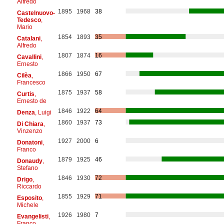
Alfredo
1895
1968
38
Castelnuovo-
Tedesco
,
Mario
1854
1893
35
Catalani
,
Alfredo
1807
1874
16
Cavallini
,
Ernesto
1866
1950
67
Cilèa
,
Francesco
1875
1937
58
Curtis
,
Ernesto de
1846
1922
64
Denza
, Luigi
1860
1937
73
Di Chiara
,
Vinzenzo
1927
2000
6
Donatoni
,
Franco
1879
1925
46
Donaudy
,
Stefano
1846
1930
72
Drigo
,
Riccardo
1855
1929
71
Esposito
,
Michele
1926
1980
7
Evangelisti
,
Franco