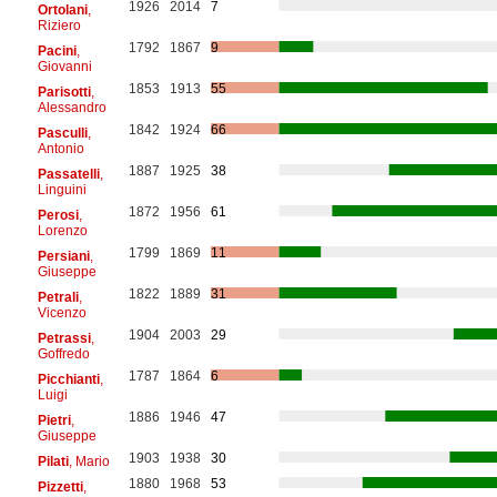
1926
2014
7
Ortolani
,
Riziero
1792
1867
9
Pacini
,
Giovanni
1853
1913
55
Parisotti
,
Alessandro
1842
1924
66
Pasculli
,
Antonio
1887
1925
38
Passatelli
,
Linguini
1872
1956
61
Perosi
,
Lorenzo
1799
1869
11
Persiani
,
Giuseppe
1822
1889
31
Petrali
,
Vicenzo
1904
2003
29
Petrassi
,
Goffredo
1787
1864
6
Picchianti
,
Luigi
1886
1946
47
Pietri
,
Giuseppe
1903
1938
30
Pilati
, Mario
1880
1968
53
Pizzetti
,