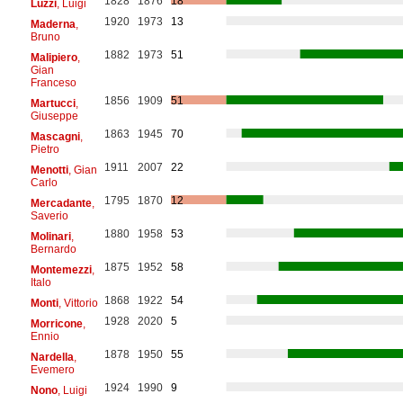
1828
1876
18
Luzzi
, Luigi
1920
1973
13
Maderna
,
Bruno
1882
1973
51
Malipiero
,
Gian
Franceso
1856
1909
51
Martucci
,
Giuseppe
1863
1945
70
Mascagni
,
Pietro
1911
2007
22
Menotti
, Gian
Carlo
1795
1870
12
Mercadante
,
Saverio
1880
1958
53
Molinari
,
Bernardo
1875
1952
58
Montemezzi
,
Italo
1868
1922
54
Monti
, Vittorio
1928
2020
5
Morricone
,
Ennio
1878
1950
55
Nardella
,
Evemero
1924
1990
9
Nono
, Luigi