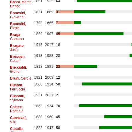
1861
1925
64
Bossi
, Marco
Enrico
1821
1889
31
Bottesini
,
Giovanni
1792
1865
7
Bottesini
,
Pietro
1829
1907
49
Braga
,
Gaetano
1915
2017
18
Bragato
,
José
1913
1988
20
Bresgen
,
Cesar
1818
1881
23
Briccialdi
,
Giulio
1921
2003
12
Bruni
, Sergio
1866
1924
58
Busoni
,
Ferruccio
1931
2021
2
Bussotti
,
Sylvano
1863
1934
70
Calace
,
Raffaele
1888
1960
45
Carnevali
,
Vito
1883
1947
50
Casella
,