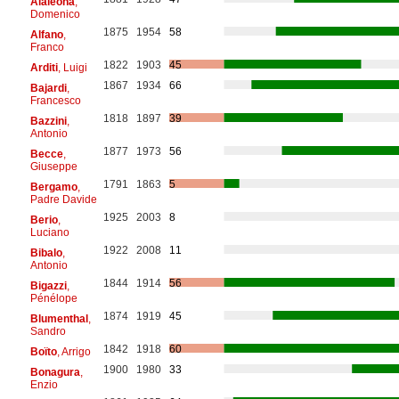
Alaleona
,
Domenico
1875
1954
58
Alfano
,
Franco
1822
1903
45
Arditi
, Luigi
1867
1934
66
Bajardi
,
Francesco
1818
1897
39
Bazzini
,
Antonio
1877
1973
56
Becce
,
Giuseppe
1791
1863
5
Bergamo
,
Padre Davide
1925
2003
8
Berio
,
Luciano
1922
2008
11
Bibalo
,
Antonio
1844
1914
56
Bigazzi
,
Pénélope
1874
1919
45
Blumenthal
,
Sandro
1842
1918
60
Boïto
, Arrigo
1900
1980
33
Bonagura
,
Enzio