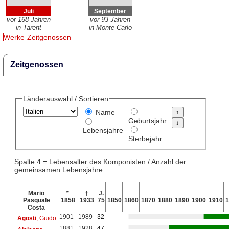
Juli
September
vor 168 Jahren
vor 93 Jahren
in Tarent
in Monte Carlo
Werke
Zeitgenossen
Zeitgenossen
Länderauswahl / Sortieren
Name
Geburtsjahr
Lebensjahre
Sterbejahr
Spalte 4 = Lebensalter des Komponisten / Anzahl der
gemeinsamen Lebensjahre
Mario
*
†
J.
Pasquale
1858
1933
75
1850
1860
1870
1880
1890
1900
1910
1
Costa
1901
1989
32
Agosti
, Guido
1881
1928
47