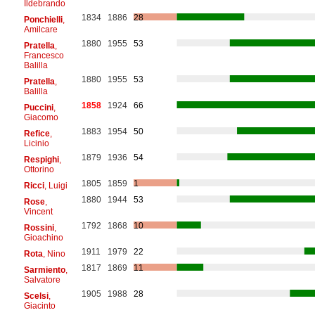
Ildebrando
1834
1886
28
Ponchielli
,
Amilcare
1880
1955
53
Pratella
,
Francesco
Balilla
1880
1955
53
Pratella
,
Balilla
1858
1924
66
Puccini
,
Giacomo
1883
1954
50
Refice
,
Licinio
1879
1936
54
Respighi
,
Ottorino
1805
1859
1
Ricci
, Luigi
1880
1944
53
Rose
,
Vincent
1792
1868
10
Rossini
,
Gioachino
1911
1979
22
Rota
, Nino
1817
1869
11
Sarmiento
,
Salvatore
1905
1988
28
Scelsi
,
Giacinto