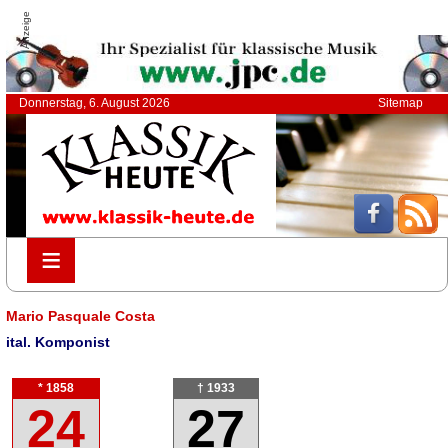
Anzeige
Donnerstag, 6. August 2026
Sitemap
≡
≡
Mario Pasquale Costa
ital. Komponist
* 1858
† 1933
24
27