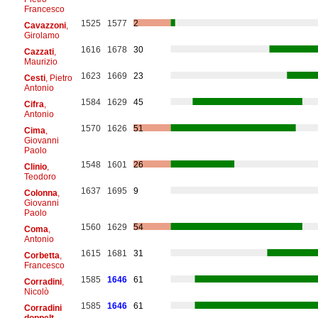
Francesco
1525
1577
2
Cavazzoni
,
Girolamo
1616
1678
30
Cazzati
,
Maurizio
1623
1669
23
Cesti
, Pietro
Antonio
1584
1629
45
Cifra
,
Antonio
1570
1626
51
Cima
,
Giovanni
Paolo
1548
1601
26
Clinio
,
Teodoro
1637
1695
9
Colonna
,
Giovanni
Paolo
1560
1629
54
Coma
,
Antonio
1615
1681
31
Corbetta
,
Francesco
1585
1646
61
Corradini
,
Nicolò
1585
1646
61
Corradini
doppelt
,