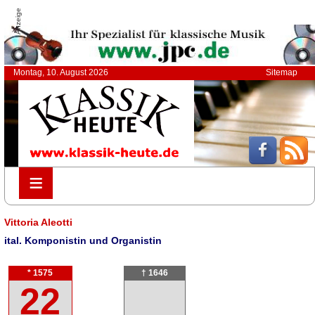
Anzeige
Montag, 10. August 2026
Sitemap
≡
≡
Vittoria Aleotti
ital. Komponistin und Organistin
* 1575
† 1646
22