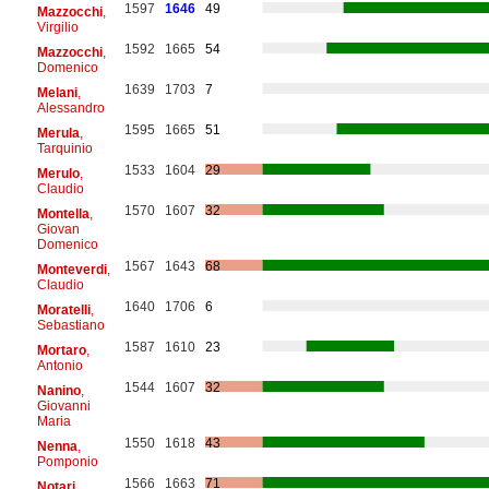
1597
1646
49
Mazzocchi
,
Virgilio
1592
1665
54
Mazzocchi
,
Domenico
1639
1703
7
Melani
,
Alessandro
1595
1665
51
Merula
,
Tarquinio
1533
1604
29
Merulo
,
Claudio
1570
1607
32
Montella
,
Giovan
Domenico
1567
1643
68
Monteverdi
,
Claudio
1640
1706
6
Moratelli
,
Sebastiano
1587
1610
23
Mortaro
,
Antonio
1544
1607
32
Nanino
,
Giovanni
Maria
1550
1618
43
Nenna
,
Pomponio
1566
1663
71
Notari
,