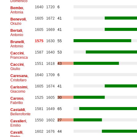
Domenico
1640
1720
6
Bembo
,
Antonia
1605
1672
41
Benevoli
,
Orazio
1605
1669
41
Bertali
,
Antonio
1575
1630
55
Brunelli
,
Antonio
1587
1640
53
Caccini
,
Francesca
1551
1618
43
Caccini
,
Giulio
1640
1709
6
Caresana
,
Cristofaro
1605
1674
41
Carissimi
,
Giacomo
1525
1605
30
Caroso
,
Fabritio
1581
1649
65
Castaldi
,
Bellerofonte
1550
1602
27
Cavalieri
,
Emilio
1602
1676
44
Cavalli
,
Pietro