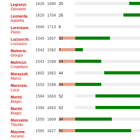
1626
1690
20
Legrenzi
,
Giovanni
1620
1704
26
Leonarda
,
Isabella
1640
1713
6
Lorenzani
,
Paolo
1545
1607
32
Luzzaschi
,
Luzzasco
1542
1582
7
Mainerio
,
Giorgio
1543
1599
24
Malvezzi
,
Cristofano
1602
1662
44
Marazzoli
,
Marco
1553
1599
24
Marenzio
,
Luca
1594
1663
52
Marini
,
Biagio
1594
1663
52
Marini
,
Biagio
1550
1609
34
Massaino
,
Tiburtio
1565
1627
52
Mayone
,
Ascanio