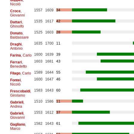
Nicolò
1557
1609
34
Croce
,
Giovanni
1535
1617
42
Dattari
,
Ghinolfo
1525
1603
28
Donato
,
Baldassare
1635
1700
11
Draghi
,
Antonio
1600
1639
39
Farina
, Carlo
1603
1681
43
Ferrari
,
Benedetto
1589
1644
55
Filago
, Carlo
1600
1647
46
Fontei
,
Nicolò
1583
1643
60
Frescobaldi
,
Girolamo
1510
1586
11
Gabrieli
,
Andrea
1553
1612
37
Gabrieli
,
Giovanni
1582
1643
61
Gagliano
,
Marco