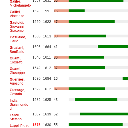
1557
1631
56
Galilei
,
Michelangelo
1520
1591
16
Galilei
,
Vincenzo
1550
1622
47
Gastoldi
,
Giovanni
Giacomo
1560
1613
38
Gesualdo
,
Carlo
1605
1664
41
Graziani
,
Bonifazio
1540
1611
36
Guami
,
Gioseffo
1542
1612
37
Guami
,
Giuseppe
1630
1684
16
Guerrieri
,
Agostino
1529
1612
37
Gussago
,
Cesario
1582
1625
43
India
,
Sigismondo
d'
1587
1639
52
Landi
,
Stefano
1575
1630
55
Lappi
, Pietro