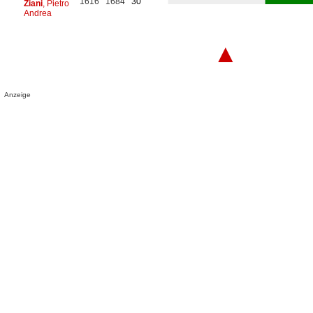
1616
1684
30
Ziani
, Pietro
Andrea
▲
Anzeige