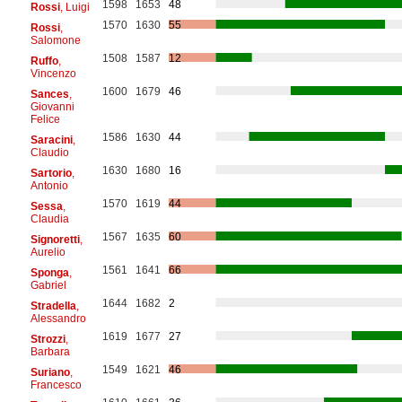
1598
1653
48
Rossi
, Luigi
1570
1630
55
Rossi
,
Salomone
1508
1587
12
Ruffo
,
Vincenzo
1600
1679
46
Sances
,
Giovanni
Felice
1586
1630
44
Saracini
,
Claudio
1630
1680
16
Sartorio
,
Antonio
1570
1619
44
Sessa
,
Claudia
1567
1635
60
Signoretti
,
Aurelio
1561
1641
66
Sponga
,
Gabriel
1644
1682
2
Stradella
,
Alessandro
1619
1677
27
Strozzi
,
Barbara
1549
1621
46
Suriano
,
Francesco