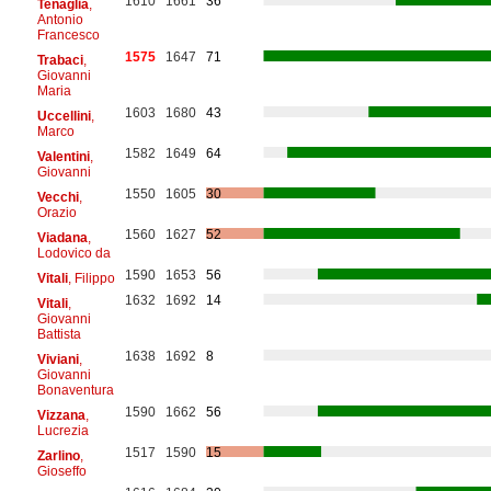
1610
1661
36
Tenaglia
,
Antonio
Francesco
1575
1647
71
Trabaci
,
Giovanni
Maria
1603
1680
43
Uccellini
,
Marco
1582
1649
64
Valentini
,
Giovanni
1550
1605
30
Vecchi
,
Orazio
1560
1627
52
Viadana
,
Lodovico da
1590
1653
56
Vitali
, Filippo
1632
1692
14
Vitali
,
Giovanni
Battista
1638
1692
8
Viviani
,
Giovanni
Bonaventura
1590
1662
56
Vizzana
,
Lucrezia
1517
1590
15
Zarlino
,
Gioseffo