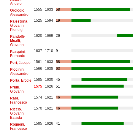
Angelo
1555
1633
58
Orologio
,
Alessandro
1525
1594
19
Palestrina
,
Giovanni
Pierluigi
1620
1669
26
Pandolfi-
Mealli
,
Giovanni
1637
1710
9
Pasquini
,
Bernardo
1561
1633
58
Peri
, Jacopo
1566
1638
63
Piccinini
,
Alessandro
1585
1630
45
Porta
, Ercole
1575
1626
51
Priuli
,
Giovanni
1574
1621
46
Rasi
,
Francesco
1570
1621
46
Riccio
,
Giovanni
Battista
1585
1626
41
Rognoni
,
Francesco