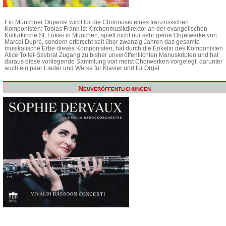
Ein Münchner Organist wirbt für die Chormusik eines französischen
Komponisten: Tobias Frank ist Kirchenmusikdirektor an der evangelischen
Kulturkirche St. Lukas in München, spielt nicht nur sehr gerne Orgelwerke von
Marcel Dupré, sondern erforscht seit über zwanzig Jahren das gesamte
musikalische Erbe dieses Komponisten, hat durch die Enkelin des Komponisten
Alice Tollet-Szebrat Zugang zu bisher unveröffentlichten Manuskripten und hat
daraus diese vorliegende Sammlung von meist Chorwerken vorgelegt, darunter
auch ein paar Lieder und Werke für Klavier und für Orgel.
Neuveröffentlichungen