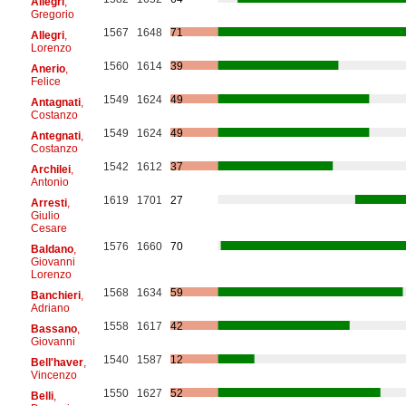
Allegri
,
Gregorio
1567
1648
71
Allegri
,
Lorenzo
1560
1614
39
Anerio
,
Felice
1549
1624
49
Antagnati
,
Costanzo
1549
1624
49
Antegnati
,
Costanzo
1542
1612
37
Archilei
,
Antonio
1619
1701
27
Arresti
,
Giulio
Cesare
1576
1660
70
Baldano
,
Giovanni
Lorenzo
1568
1634
59
Banchieri
,
Adriano
1558
1617
42
Bassano
,
Giovanni
1540
1587
12
Bell'haver
,
Vincenzo
1550
1627
52
Belli
,