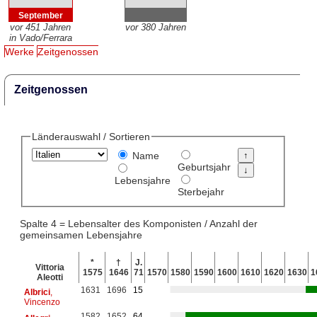
September
vor 451 Jahren
vor 380 Jahren
in Vado/Ferrara
Werke
Zeitgenossen
Zeitgenossen
Länderauswahl / Sortieren
Name
Geburtsjahr
Lebensjahre
Sterbejahr
Spalte 4 = Lebensalter des Komponisten / Anzahl der
gemeinsamen Lebensjahre
*
†
J.
Vittoria
1575
1646
71
1570
1580
1590
1600
1610
1620
1630
1
Aleotti
1631
1696
15
Albrici
,
Vincenzo
1582
1652
64