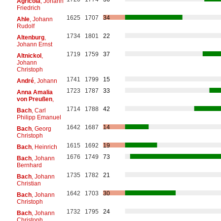
Agricola
, Johann
Friedrich
1625
1707
34
Ahle
, Johann
Rudolf
1734
1801
22
Altenburg
,
Johann Ernst
1719
1759
37
Altnickol
,
Johann
Christoph
1741
1799
15
André
, Johann
1723
1787
33
Anna Amalia
von Preußen
,
1714
1788
42
Bach
, Carl
Philipp Emanuel
1642
1687
14
Bach
, Georg
Christoph
1615
1692
19
Bach
, Heinrich
1676
1749
73
Bach
, Johann
Bernhard
1735
1782
21
Bach
, Johann
Christian
1642
1703
30
Bach
, Johann
Christoph
1732
1795
24
Bach
, Johann
Christoph