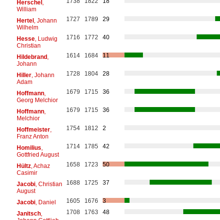
1738
1822
18
Herschel
,
William
1727
1789
29
Hertel
, Johann
Wilhelm
1716
1772
40
Hesse
, Ludwig
Christian
1614
1684
11
Hildebrand
,
Johann
1728
1804
28
Hiller
, Johann
Adam
1679
1715
36
Hoffmann
,
Georg Melchior
1679
1715
36
Hoffmann
,
Melchior
1754
1812
2
Hoffmeister
,
Franz Anton
1714
1785
42
Homilius
,
Gottfried August
1658
1723
50
Hültz
, Achaz
Casimir
1688
1725
37
Jacobi
, Christian
August
1605
1676
3
Jacobi
, Daniel
1708
1763
48
Janitsch
,