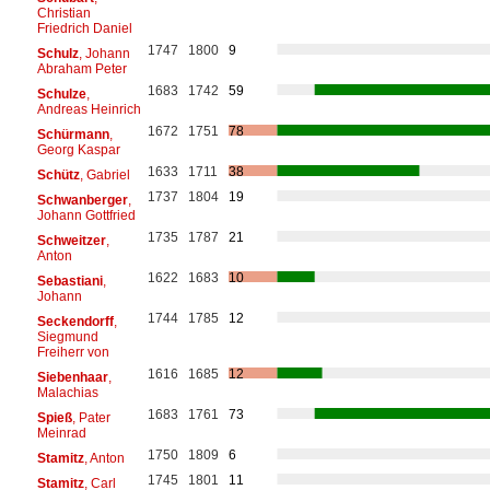
Christian
Friedrich Daniel
1747
1800
9
Schulz
, Johann
Abraham Peter
1683
1742
59
Schulze
,
Andreas Heinrich
1672
1751
78
Schürmann
,
Georg Kaspar
1633
1711
38
Schütz
, Gabriel
1737
1804
19
Schwanberger
,
Johann Gottfried
1735
1787
21
Schweitzer
,
Anton
1622
1683
10
Sebastiani
,
Johann
1744
1785
12
Seckendorff
,
Siegmund
Freiherr von
1616
1685
12
Siebenhaar
,
Malachias
1683
1761
73
Spieß
, Pater
Meinrad
1750
1809
6
Stamitz
, Anton
1745
1801
11
Stamitz
, Carl