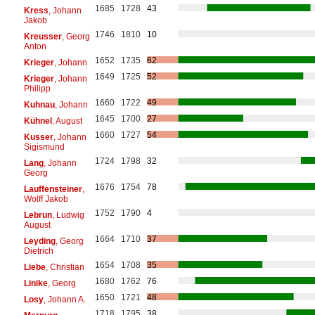
1685
1728
43
Kress
, Johann
Jakob
1746
1810
10
Kreusser
, Georg
Anton
1652
1735
62
Krieger
, Johann
1649
1725
52
Krieger
, Johann
Philipp
1660
1722
49
Kuhnau
, Johann
1645
1700
27
Kühnel
, August
1660
1727
54
Kusser
, Johann
Sigismund
1724
1798
32
Lang
, Johann
Georg
1676
1754
78
Lauffensteiner
,
Wolff Jakob
1752
1790
4
Lebrun
, Ludwig
August
1664
1710
37
Leyding
, Georg
Dietrich
1654
1708
35
Liebe
, Christian
1680
1762
76
Linike
, Georg
1650
1721
48
Losy
, Johann A.
1718
1795
38