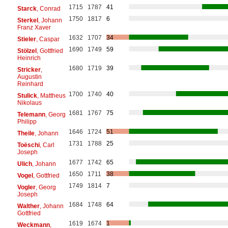
1715
1787
41
Starck
, Conrad
1750
1817
6
Sterkel
, Johann
Franz Xaver
1632
1707
34
Stieler
, Caspar
1690
1749
59
Stölzel
, Gottfried
Heinrich
1680
1719
39
Stricker
,
Augustin
Reinhard
1700
1740
40
Stulick
, Mattheus
Nikolaus
1681
1767
75
Telemann
, Georg
Philipp
1646
1724
51
Theile
, Johann
1731
1788
25
Toëschi
, Carl
Joseph
1677
1742
65
Ulich
, Johann
1650
1711
38
Vogel
, Gottfried
1749
1814
7
Vogler
, Georg
Joseph
1684
1748
64
Walther
, Johann
Gottfried
1619
1674
1
Weckmann
,