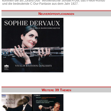
kommen die als „Grand Duo“ veröffentlichte Sonate A-Dur, das h-Moll-Rondo
und die bedeutende C-Dur-Fantasie aus dem Jahr 1827.
Neuveröffentlichungen
Weitere 39 Themen