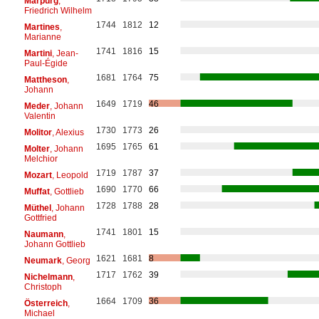
Marpurg
,
Friedrich Wilhelm
1744
1812
12
Martines
,
Marianne
1741
1816
15
Martini
, Jean-
Paul-Égide
1681
1764
75
Mattheson
,
Johann
1649
1719
46
Meder
, Johann
Valentin
1730
1773
26
Molitor
, Alexius
1695
1765
61
Molter
, Johann
Melchior
1719
1787
37
Mozart
, Leopold
1690
1770
66
Muffat
, Gottlieb
1728
1788
28
Müthel
, Johann
Gottfried
1741
1801
15
Naumann
,
Johann Gottlieb
1621
1681
8
Neumark
, Georg
1717
1762
39
Nichelmann
,
Christoph
1664
1709
36
Österreich
,
Michael