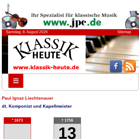
Anzeige
Samstag, 8. August 2026
Sitemap
≡
≡
Paul Ignaz Liechtenauer
dt. Komponist und Kapellmeister
* 1673
† 1756
13