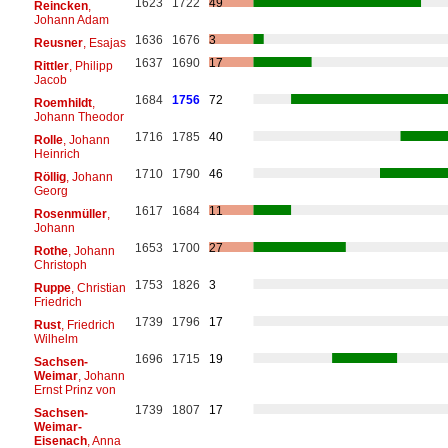
1623
1722
49
Reincken
,
Johann Adam
1636
1676
3
Reusner
, Esajas
1637
1690
17
Rittler
, Philipp
Jacob
1684
1756
72
Roemhildt
,
Johann Theodor
1716
1785
40
Rolle
, Johann
Heinrich
1710
1790
46
Röllig
, Johann
Georg
1617
1684
11
Rosenmüller
,
Johann
1653
1700
27
Rothe
, Johann
Christoph
1753
1826
3
Ruppe
, Christian
Friedrich
1739
1796
17
Rust
, Friedrich
Wilhelm
1696
1715
19
Sachsen-
Weimar
, Johann
Ernst Prinz von
1739
1807
17
Sachsen-
Weimar-
Eisenach
, Anna