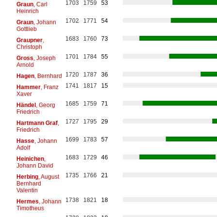
1703
1759
53
Graun
, Carl
Heinrich
1702
1771
54
Graun
, Johann
Gottlieb
1683
1760
73
Graupner
,
Christoph
1701
1784
55
Gross
, Joseph
Arnold
1720
1787
36
Hagen
, Bernhard
1741
1817
15
Hammer
, Franz
Xaver
1685
1759
71
Händel
, Georg
Friedrich
1727
1795
29
Hartmann Graf
,
Friedrich
1699
1783
57
Hasse
, Johann
Adolf
1683
1729
46
Heinichen
,
Johann David
1735
1766
21
Herbing
, August
Bernhard
Valentin
1738
1821
18
Hermes
, Johann
Timotheus