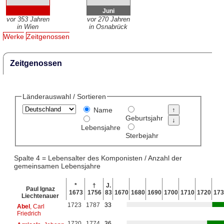
Juni
vor 353 Jahren
vor 270 Jahren
in Wien
in Osnabrück
Werke
Zeitgenossen
Zeitgenossen
Länderauswahl / Sortieren
Name
Geburtsjahr
Lebensjahre
Sterbejahr
Spalte 4 = Lebensalter des Komponisten / Anzahl der
gemeinsamen Lebensjahre
*
†
J.
Paul Ignaz
1673
1756
83
1670
1680
1690
1700
1710
1720
173
Liechtenauer
1723
1787
33
Abel
, Carl
Friedrich
1720
1774
36