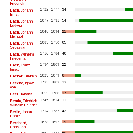
Friedrich
1722
1777
34
Bach
, Johann
Ernst
1677
1731
54
Bach
, Johann
Ludwig
1648
1694
21
Bach
, Johann
Michael
1685
1750
65
Bach
, Johann
Sebastian
1710
1784
46
Bach
, Wilhelm
Friedemann
1734
1809
22
Beck
, Franz
Ignaz
1623
1679
6
Becker
, Dietrich
1733
1803
23
Beecke
, Ignaz
von
1655
1700
27
Beer
, Johann
1745
1814
11
Benda
, Friedrich
Wilhelm Heinrich
1714
1787
42
Berlin
, Johan
Daniel
1628
1692
19
Bernhard
,
Christoph
1654
1732
59