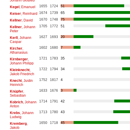
Johann Gottlieb
1655
1724
51
Kegel
, Emanuel
1674
1739
65
Keiser
, Reinhard
1670
1748
75
Kellner
, David
1705
1772
51
Kellner
, Johann
Peter
1627
1693
20
Kerll
, Johann
Caspar
1602
1680
7
Kircher
,
Athanasius
1721
1783
35
Kirnberger
,
Johann Philipp
1722
1794
34
Kleinknecht
,
Jakob Friedrich
1752
1817
4
Knecht
, Justin
Heinrich
1633
1676
3
Knüpfer
,
Sebastian
1714
1791
42
Kobrich
, Johann
Anton
1713
1780
43
Krebs
, Johann
Ludwig
1650
1718
45
Kremberg
,
Jakob