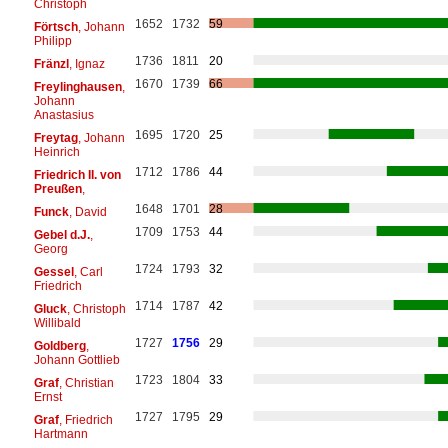
Christoph
1652
1732
59
Förtsch
, Johann
Philipp
1736
1811
20
Fränzl
, Ignaz
1670
1739
66
Freylinghausen
,
Johann
Anastasius
1695
1720
25
Freytag
, Johann
Heinrich
1712
1786
44
Friedrich II. von
Preußen
,
1648
1701
28
Funck
, David
1709
1753
44
Gebel d.J.
,
Georg
1724
1793
32
Gessel
, Carl
Friedrich
1714
1787
42
Gluck
, Christoph
Willibald
1727
1756
29
Goldberg
,
Johann Gottlieb
1723
1804
33
Graf
, Christian
Ernst
1727
1795
29
Graf
, Friedrich
Hartmann