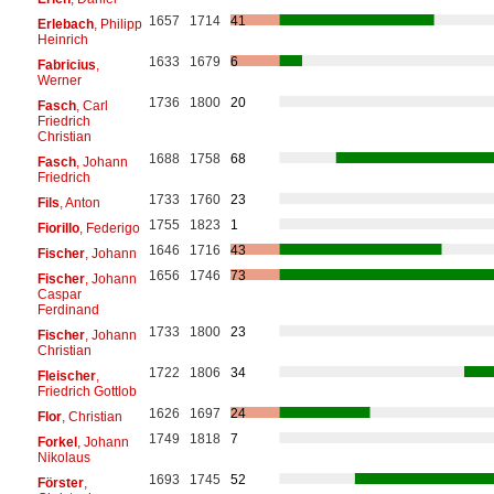
1657
1714
41
Erlebach
, Philipp
Heinrich
1633
1679
6
Fabricius
,
Werner
1736
1800
20
Fasch
, Carl
Friedrich
Christian
1688
1758
68
Fasch
, Johann
Friedrich
1733
1760
23
Fils
, Anton
1755
1823
1
Fiorillo
, Federigo
1646
1716
43
Fischer
, Johann
1656
1746
73
Fischer
, Johann
Caspar
Ferdinand
1733
1800
23
Fischer
, Johann
Christian
1722
1806
34
Fleischer
,
Friedrich Gottlob
1626
1697
24
Flor
, Christian
1749
1818
7
Forkel
, Johann
Nikolaus
1693
1745
52
Förster
,