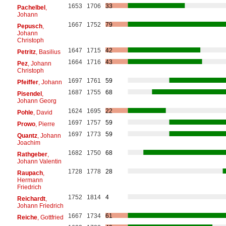
1653
1706
33
Pachelbel
,
Johann
1667
1752
79
Pepusch
,
Johann
Christoph
1647
1715
42
Petritz
, Basilius
1664
1716
43
Pez
, Johann
Christoph
1697
1761
59
Pfeiffer
, Johann
1687
1755
68
Pisendel
,
Johann Georg
1624
1695
22
Pohle
, David
1697
1757
59
Prowo
, Pierre
1697
1773
59
Quantz
, Johann
Joachim
1682
1750
68
Rathgeber
,
Johann Valentin
1728
1778
28
Raupach
,
Hermann
Friedrich
1752
1814
4
Reichardt
,
Johann Friedrich
1667
1734
61
Reiche
, Gottfried