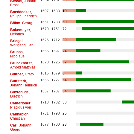
Bessel
, Johann
Ernst
1607
1683
10
Boeddecker
,
Philipp Friedrich
1661
1733
60
Böhm
, Georg
1679
1751
72
Bokemeyer
,
Heinrich
1626
1712
39
Briegel
,
Wolfgang Carl
1665
1697
24
Bruhns
,
Nicolaus
1670
1725
52
Brunckhorst
,
Arnold Matthias
1616
1679
6
Büttner
, Crato
1666
1727
54
Buttstedt
,
Johann Heinrich
1637
1707
34
Buxtehude
,
Dietrich
1718
1782
38
Camerloher
,
Placidus von
1731
1798
25
Cannabich
,
Christian
1677
1700
23
Carl
, Johann
Georg