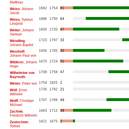
Matthias
1662
1754
81
Weiss
, Johann
Jacob
1686
1750
64
Weiss
, Sylvius
Leopold
1650
1720
47
Welter
, Johann
Samuel
1723
1797
33
Wendling
,
Johann Baptist
1656
1705
32
Westhoff
,
Johann Paul von
1670
1724
51
Wilderer
, Johann
Hugo
1709
1758
47
Wilhelmine von
Bayreuth
,
1754
1825
2
Winter
, Peter von
1735
1792
21
Wolf
, Ernst
Wilhelm
1707
1789
49
Wolff
, Christian
Michael
1663
1712
39
Zachow
,
Friedrich Wilhelm
1621
1675
2
Zeutschner
,
Tobias