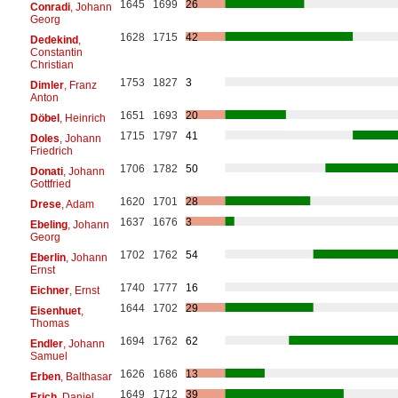
1645
1699
26
Conradi
, Johann
Georg
1628
1715
42
Dedekind
,
Constantin
Christian
1753
1827
3
Dimler
, Franz
Anton
1651
1693
20
Döbel
, Heinrich
1715
1797
41
Doles
, Johann
Friedrich
1706
1782
50
Donati
, Johann
Gottfried
1620
1701
28
Drese
, Adam
1637
1676
3
Ebeling
, Johann
Georg
1702
1762
54
Eberlin
, Johann
Ernst
1740
1777
16
Eichner
, Ernst
1644
1702
29
Eisenhuet
,
Thomas
1694
1762
62
Endler
, Johann
Samuel
1626
1686
13
Erben
, Balthasar
1649
1712
39
Erich
, Daniel