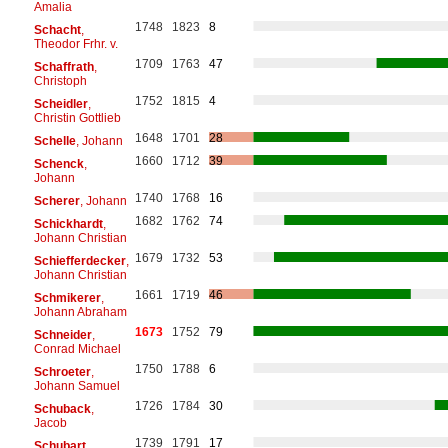
Amalia
1748
1823
8
Schacht
,
Theodor Frhr. v.
1709
1763
47
Schaffrath
,
Christoph
1752
1815
4
Scheidler
,
Christin Gottlieb
1648
1701
28
Schelle
, Johann
1660
1712
39
Schenck
,
Johann
1740
1768
16
Scherer
, Johann
1682
1762
74
Schickhardt
,
Johann Christian
1679
1732
53
Schiefferdecker
,
Johann Christian
1661
1719
46
Schmikerer
,
Johann Abraham
1673
1752
79
Schneider
,
Conrad Michael
1750
1788
6
Schroeter
,
Johann Samuel
1726
1784
30
Schuback
,
Jacob
1739
1791
17
Schubart
,