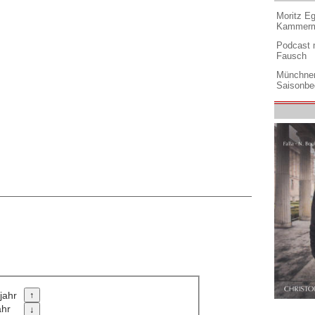
Moritz Eg
Kammermu
Podcast m
Fausch
Münchner
Saisonbe
jahr
ahr