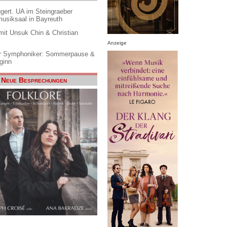
gert. UA im Steingraeber
siksaal in Bayreuth
it Unsuk Chin & Christian
Anzeige
 Symphoniker: Sommerpause &
ginn
Neue Besprechungen