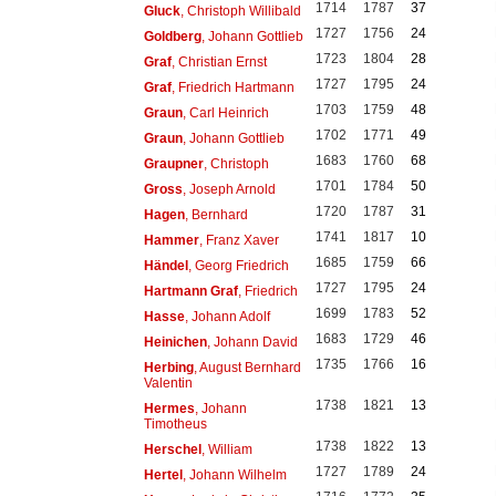
1714
1787
37
Gluck
, Christoph Willibald
1727
1756
24
Goldberg
, Johann Gottlieb
1723
1804
28
Graf
, Christian Ernst
1727
1795
24
Graf
, Friedrich Hartmann
1703
1759
48
Graun
, Carl Heinrich
1702
1771
49
Graun
, Johann Gottlieb
1683
1760
68
Graupner
, Christoph
1701
1784
50
Gross
, Joseph Arnold
1720
1787
31
Hagen
, Bernhard
1741
1817
10
Hammer
, Franz Xaver
1685
1759
66
Händel
, Georg Friedrich
1727
1795
24
Hartmann Graf
, Friedrich
1699
1783
52
Hasse
, Johann Adolf
1683
1729
46
Heinichen
, Johann David
1735
1766
16
Herbing
, August Bernhard
Valentin
1738
1821
13
Hermes
, Johann
Timotheus
1738
1822
13
Herschel
, William
1727
1789
24
Hertel
, Johann Wilhelm