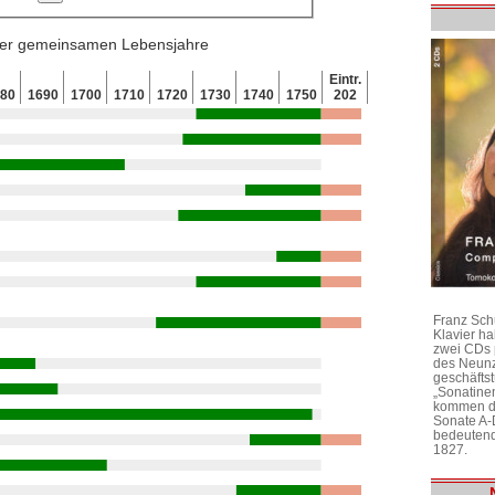
 der gemeinsamen Lebensjahre
Eintr.
680
1690
1700
1710
1720
1730
1740
1750
202
Franz Sch
Klavier h
zwei CDs 
des Neunz
geschäftst
„Sonatine
kommen di
Sonate A-
bedeutend
1827.