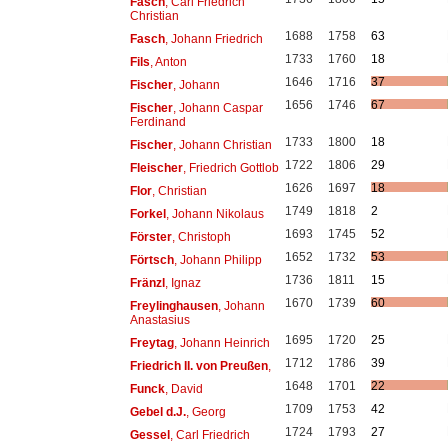
Fasch
, Carl Friedrich
Christian
1688
1758
63
Fasch
, Johann Friedrich
1733
1760
18
Fils
, Anton
1646
1716
37
Fischer
, Johann
1656
1746
67
Fischer
, Johann Caspar
Ferdinand
1733
1800
18
Fischer
, Johann Christian
1722
1806
29
Fleischer
, Friedrich Gottlob
1626
1697
18
Flor
, Christian
1749
1818
2
Forkel
, Johann Nikolaus
1693
1745
52
Förster
, Christoph
1652
1732
53
Förtsch
, Johann Philipp
1736
1811
15
Fränzl
, Ignaz
1670
1739
60
Freylinghausen
, Johann
Anastasius
1695
1720
25
Freytag
, Johann Heinrich
1712
1786
39
Friedrich II. von Preußen
,
1648
1701
22
Funck
, David
1709
1753
42
Gebel d.J.
, Georg
1724
1793
27
Gessel
, Carl Friedrich