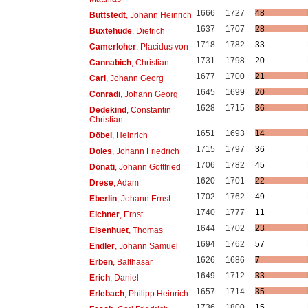
1666
1727
48
Buttstedt
, Johann Heinrich
1637
1707
28
Buxtehude
, Dietrich
1718
1782
33
Camerloher
, Placidus von
1731
1798
20
Cannabich
, Christian
1677
1700
21
Carl
, Johann Georg
1645
1699
20
Conradi
, Johann Georg
1628
1715
36
Dedekind
, Constantin
Christian
1651
1693
14
Döbel
, Heinrich
1715
1797
36
Doles
, Johann Friedrich
1706
1782
45
Donati
, Johann Gottfried
1620
1701
22
Drese
, Adam
1702
1762
49
Eberlin
, Johann Ernst
1740
1777
11
Eichner
, Ernst
1644
1702
23
Eisenhuet
, Thomas
1694
1762
57
Endler
, Johann Samuel
1626
1686
7
Erben
, Balthasar
1649
1712
33
Erich
, Daniel
1657
1714
35
Erlebach
, Philipp Heinrich
1736
1800
15