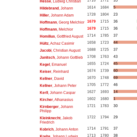
1716
1772
35
Hesse
, Ludwig Christian
1614
1684
5
Hildebrand
, Johann
1728
1804
23
Hiller
, Johann Adam
1679
1715
36
Hoffmann
, Georg Melchior
1679
1715
36
Hoffmann
, Melchior
1714
1785
37
Homilius
, Gottfried August
1658
1723
44
Hültz
, Achaz Casimir
1688
1725
37
Jacobi
, Christian August
1708
1763
43
Janitsch
, Johann Gottlieb
1655
1724
45
Kegel
, Emanuel
1674
1739
60
Keiser
, Reinhard
1670
1748
69
Kellner
, David
1705
1772
46
Kellner
, Johann Peter
1627
1693
14
Kerll
, Johann Caspar
1602
1680
1
Kircher
, Athanasius
1721
1783
30
Kirnberger
, Johann
Philipp
1722
1794
29
Kleinknecht
, Jakob
Friedrich
1714
1791
37
Kobrich
, Johann Anton
1713
1780
38
Krebs
, Johann Ludwig