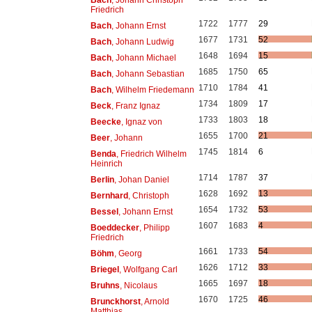
Friedrich
1722
1777
29
Bach
, Johann Ernst
1677
1731
52
Bach
, Johann Ludwig
1648
1694
15
Bach
, Johann Michael
1685
1750
65
Bach
, Johann Sebastian
1710
1784
41
Bach
, Wilhelm Friedemann
1734
1809
17
Beck
, Franz Ignaz
1733
1803
18
Beecke
, Ignaz von
1655
1700
21
Beer
, Johann
1745
1814
6
Benda
, Friedrich Wilhelm
Heinrich
1714
1787
37
Berlin
, Johan Daniel
1628
1692
13
Bernhard
, Christoph
1654
1732
53
Bessel
, Johann Ernst
1607
1683
4
Boeddecker
, Philipp
Friedrich
1661
1733
54
Böhm
, Georg
1626
1712
33
Briegel
, Wolfgang Carl
1665
1697
18
Bruhns
, Nicolaus
1670
1725
46
Brunckhorst
, Arnold
Matthias