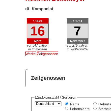
dt. Komponist
* 1679
† 1751
16
7
März
November
vor 347 Jahren
vor 275 Jahren
in Immensen
in Wolfenbüttel
Werke
Zeitgenossen
Zeitgenossen
Länderauswahl / Sortieren
Name
Geburts
Lebensjahre
Sterbej