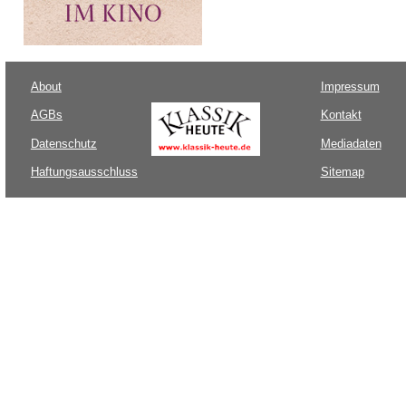
About
Impressum
AGBs
Kontakt
Datenschutz
Mediadaten
Haftungsausschluss
Sitemap