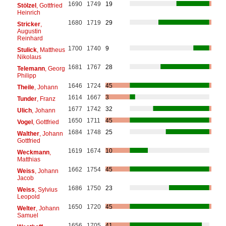
1690
1749
19
Stölzel
, Gottfried
Heinrich
1680
1719
29
Stricker
,
Augustin
Reinhard
1700
1740
9
Stulick
, Mattheus
Nikolaus
1681
1767
28
Telemann
, Georg
Philipp
1646
1724
45
Theile
, Johann
1614
1667
3
Tunder
, Franz
1677
1742
32
Ulich
, Johann
1650
1711
45
Vogel
, Gottfried
1684
1748
25
Walther
, Johann
Gottfried
1619
1674
10
Weckmann
,
Matthias
1662
1754
45
Weiss
, Johann
Jacob
1686
1750
23
Weiss
, Sylvius
Leopold
1650
1720
45
Welter
, Johann
Samuel
1656
1705
41