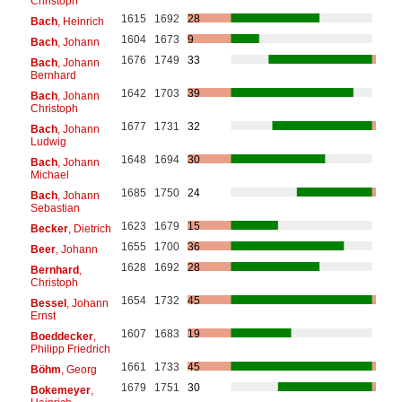
Christoph
1615
1692
28
Bach
, Heinrich
1604
1673
9
Bach
, Johann
1676
1749
33
Bach
, Johann
Bernhard
1642
1703
39
Bach
, Johann
Christoph
1677
1731
32
Bach
, Johann
Ludwig
1648
1694
30
Bach
, Johann
Michael
1685
1750
24
Bach
, Johann
Sebastian
1623
1679
15
Becker
, Dietrich
1655
1700
36
Beer
, Johann
1628
1692
28
Bernhard
,
Christoph
1654
1732
45
Bessel
, Johann
Ernst
1607
1683
19
Boeddecker
,
Philipp Friedrich
1661
1733
45
Böhm
, Georg
1679
1751
30
Bokemeyer
,