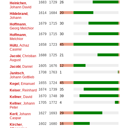
1683
1729
26
Heinichen
,
Johann David
1614
1684
20
Hildebrand
,
Johann
1679
1715
30
Hoffmann
,
Georg Melchior
1679
1715
30
Hoffmann
,
Melchior
1658
1723
45
Hültz
, Achaz
Casimir
1688
1725
21
Jacobi
, Christian
August
1605
1676
12
Jacobi
, Daniel
1708
1763
1
Janitsch
,
Johann Gottlieb
1655
1724
45
Kegel
, Emanuel
1674
1739
35
Keiser
, Reinhard
1670
1748
39
Kellner
, David
1705
1772
4
Kellner
, Johann
Peter
1627
1693
29
Kerll
, Johann
Caspar
1602
1680
16
Kircher
,