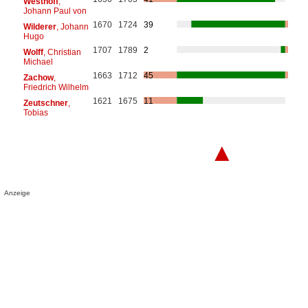
Westhoff
,
Johann Paul von
1670
1724
39
Wilderer
, Johann
Hugo
1707
1789
2
Wolff
, Christian
Michael
1663
1712
45
Zachow
,
Friedrich Wilhelm
1621
1675
11
Zeutschner
,
Tobias
▲
Anzeige