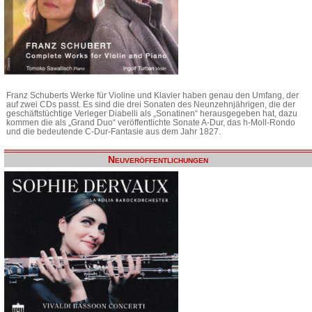
Franz Schuberts Werke für Violine und Klavier haben genau den Umfang, der
auf zwei CDs passt. Es sind die drei Sonaten des Neunzehnjährigen, die der
geschäftstüchtige Verleger Diabelli als „Sonatinen“ herausgegeben hat, dazu
kommen die als „Grand Duo“ veröffentlichte Sonate A-Dur, das h-Moll-Rondo
und die bedeutende C-Dur-Fantasie aus dem Jahr 1827.
Neuveröffentlichungen