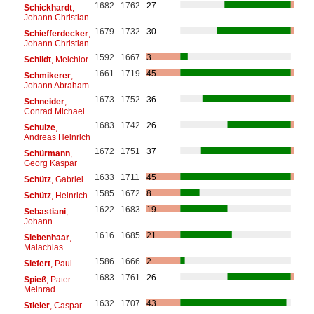
1682
1762
27
Schickhardt
,
Johann Christian
1679
1732
30
Schiefferdecker
,
Johann Christian
1592
1667
3
Schildt
, Melchior
1661
1719
45
Schmikerer
,
Johann Abraham
1673
1752
36
Schneider
,
Conrad Michael
1683
1742
26
Schulze
,
Andreas Heinrich
1672
1751
37
Schürmann
,
Georg Kaspar
1633
1711
45
Schütz
, Gabriel
1585
1672
8
Schütz
, Heinrich
1622
1683
19
Sebastiani
,
Johann
1616
1685
21
Siebenhaar
,
Malachias
1586
1666
2
Siefert
, Paul
1683
1761
26
Spieß
, Pater
Meinrad
1632
1707
43
Stieler
, Caspar