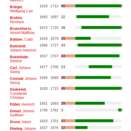
Heinrich
1626
1712
45
Briegel
,
Wolfgang Carl
1665
1697
32
Bruhns
,
Nicolaus
1670
1725
39
Brunckhorst
,
Arnold Matthias
1616
1679
15
Büttner
, Crato
1666
1727
43
Buttstedt
,
Johann Heinrich
1637
1707
43
Buxtehude
,
Dietrich
1677
1700
23
Carl
, Johann
Georg
1645
1699
35
Conradi
, Johann
Georg
1628
1715
45
Dedekind
,
Constantin
Christian
1651
1693
29
Döbel
, Heinrich
1706
1782
3
Donati
, Johann
Gottfried
1620
1701
37
Drese
, Adam
1637
1676
12
Ebeling
, Johann