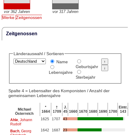
vor 362 Jahren
vor 317 Jahren
Werke
Zeitgenossen
Zeitgenossen
Länderauswahl / Sortieren
Name
Geburtsjahr
Lebensjahre
Sterbejahr
Spalte 4 = Lebensalter des Komponisten / Anzahl der
gemeinsamen Lebensjahre
*
†
J.
Eintr.
Michael
1664
1709
45
1660
1670
1680
1690
1700
143
Österreich
1625
1707
43
Ahle
, Johann
Rudolf
1642
1687
23
Bach
, Georg