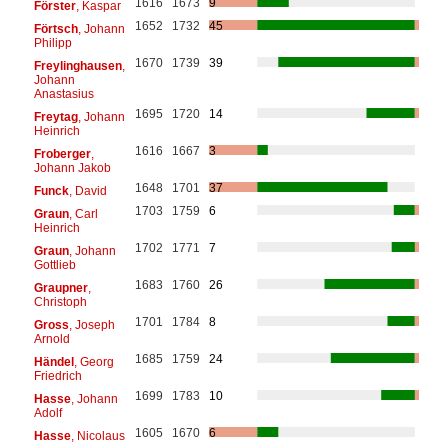
1616
1673
9
Förster
, Kaspar
1652
1732
45
Förtsch
, Johann
Philipp
1670
1739
39
Freylinghausen
,
Johann
Anastasius
1695
1720
14
Freytag
, Johann
Heinrich
1616
1667
3
Froberger
,
Johann Jakob
1648
1701
37
Funck
, David
1703
1759
6
Graun
, Carl
Heinrich
1702
1771
7
Graun
, Johann
Gottlieb
1683
1760
26
Graupner
,
Christoph
1701
1784
8
Gross
, Joseph
Arnold
1685
1759
24
Händel
, Georg
Friedrich
1699
1783
10
Hasse
, Johann
Adolf
1605
1670
6
Hasse
, Nicolaus