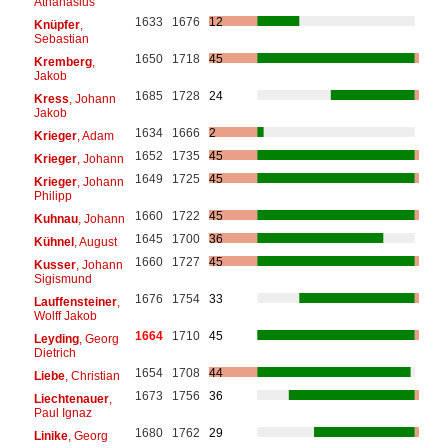
Athanasius
1633
1676
12
Knüpfer
,
Sebastian
1650
1718
45
Kremberg
,
Jakob
1685
1728
24
Kress
, Johann
Jakob
1634
1666
2
Krieger
, Adam
1652
1735
45
Krieger
, Johann
1649
1725
45
Krieger
, Johann
Philipp
1660
1722
45
Kuhnau
, Johann
1645
1700
36
Kühnel
, August
1660
1727
45
Kusser
, Johann
Sigismund
1676
1754
33
Lauffensteiner
,
Wolff Jakob
1664
1710
45
Leyding
, Georg
Dietrich
1654
1708
44
Liebe
, Christian
1673
1756
36
Liechtenauer
,
Paul Ignaz
1680
1762
29
Linike
, Georg