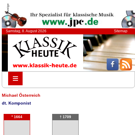
Anzeige
Samstag, 8. August 2026
Sitemap
≡
≡
Michael Österreich
dt. Komponist
* 1664
† 1709