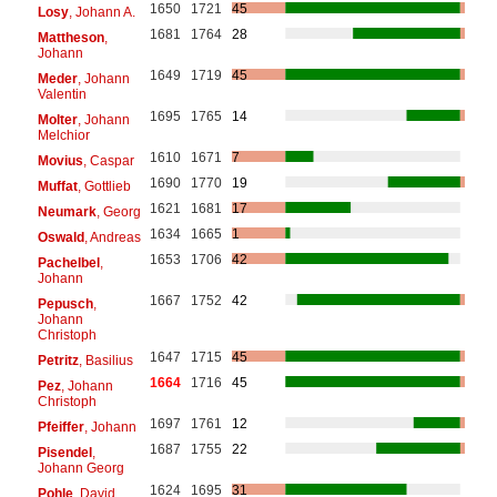
1650
1721
45
Losy
, Johann A.
1681
1764
28
Mattheson
,
Johann
1649
1719
45
Meder
, Johann
Valentin
1695
1765
14
Molter
, Johann
Melchior
1610
1671
7
Movius
, Caspar
1690
1770
19
Muffat
, Gottlieb
1621
1681
17
Neumark
, Georg
1634
1665
1
Oswald
, Andreas
1653
1706
42
Pachelbel
,
Johann
1667
1752
42
Pepusch
,
Johann
Christoph
1647
1715
45
Petritz
, Basilius
1664
1716
45
Pez
, Johann
Christoph
1697
1761
12
Pfeiffer
, Johann
1687
1755
22
Pisendel
,
Johann Georg
1624
1695
31
Pohle
, David