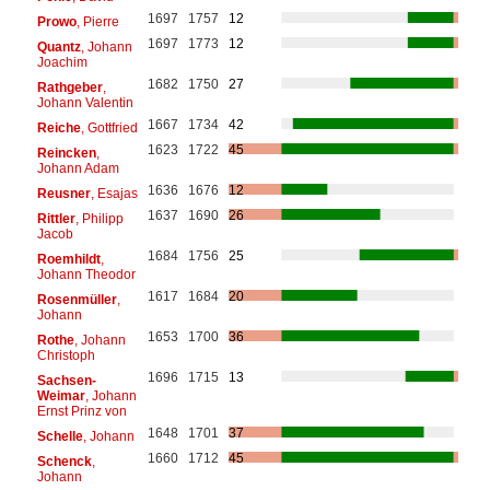
1697
1757
12
Prowo
, Pierre
1697
1773
12
Quantz
, Johann
Joachim
1682
1750
27
Rathgeber
,
Johann Valentin
1667
1734
42
Reiche
, Gottfried
1623
1722
45
Reincken
,
Johann Adam
1636
1676
12
Reusner
, Esajas
1637
1690
26
Rittler
, Philipp
Jacob
1684
1756
25
Roemhildt
,
Johann Theodor
1617
1684
20
Rosenmüller
,
Johann
1653
1700
36
Rothe
, Johann
Christoph
1696
1715
13
Sachsen-
Weimar
, Johann
Ernst Prinz von
1648
1701
37
Schelle
, Johann
1660
1712
45
Schenck
,
Johann