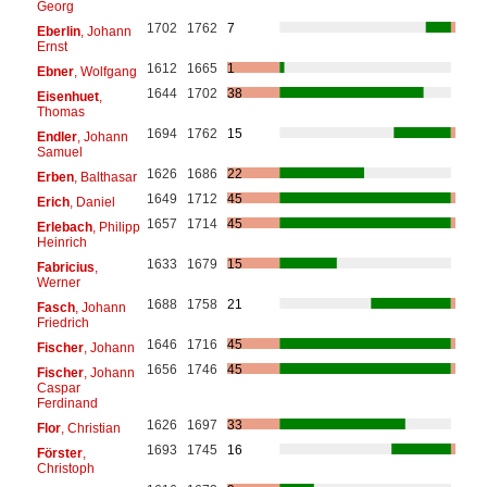
Georg
1702
1762
7
Eberlin
, Johann
Ernst
1612
1665
1
Ebner
, Wolfgang
1644
1702
38
Eisenhuet
,
Thomas
1694
1762
15
Endler
, Johann
Samuel
1626
1686
22
Erben
, Balthasar
1649
1712
45
Erich
, Daniel
1657
1714
45
Erlebach
, Philipp
Heinrich
1633
1679
15
Fabricius
,
Werner
1688
1758
21
Fasch
, Johann
Friedrich
1646
1716
45
Fischer
, Johann
1656
1746
45
Fischer
, Johann
Caspar
Ferdinand
1626
1697
33
Flor
, Christian
1693
1745
16
Förster
,
Christoph