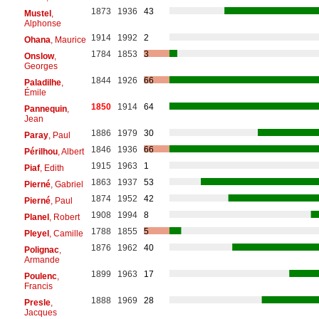
1873
1936
43
Mustel
,
Alphonse
1914
1992
2
Ohana
, Maurice
1784
1853
3
Onslow
,
Georges
1844
1926
66
Paladilhe
,
Émile
1850
1914
64
Pannequin
,
Jean
1886
1979
30
Paray
, Paul
1846
1936
66
Périlhou
, Albert
1915
1963
1
Piaf
, Edith
1863
1937
53
Pierné
, Gabriel
1874
1952
42
Pierné
, Paul
1908
1994
8
Planel
, Robert
1788
1855
5
Pleyel
, Camille
1876
1962
40
Polignac
,
Armande
1899
1963
17
Poulenc
,
Francis
1888
1969
28
Presle
,
Jacques