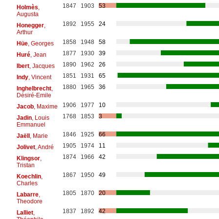
1847
1903
53
Holmès
,
Augusta
1892
1955
24
Honegger
,
Arthur
1858
1948
58
Hüe
, Georges
1877
1930
39
Huré
, Jean
1890
1962
26
Ibert
, Jacques
1851
1931
65
Indy
, Vincent
1880
1965
36
Inghelbrecht
,
Désiré-Emile
1906
1977
10
Jacob
, Maxime
1768
1853
3
Jadin
, Louis
Emmanuel
1846
1925
66
Jaëll
, Marie
1905
1974
11
Jolivet
, André
1874
1966
42
Klingsor
,
Tristan
1867
1950
49
Koechlin
,
Charles
1805
1870
20
Labarre
,
Theodore
1837
1892
42
Lalliet
,