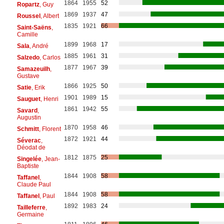
1864
1955
52
Ropartz
, Guy
1869
1937
47
Roussel
, Albert
1835
1921
66
Saint-Saëns
,
Camille
1899
1968
17
Sala
, André
1885
1961
31
Salzedo
, Carlos
1877
1967
39
Samazeuilh
,
Gustave
1866
1925
50
Satie
, Erik
1901
1989
15
Sauguet
, Henri
1861
1942
55
Savard
,
Augustin
1870
1958
46
Schmitt
, Florent
1872
1921
44
Séverac
,
Déodat de
1812
1875
25
Singelée
, Jean-
Baptiste
1844
1908
58
Taffanel
,
Claude Paul
1844
1908
58
Taffanel
, Paul
1892
1983
24
Tailleferre
,
Germaine