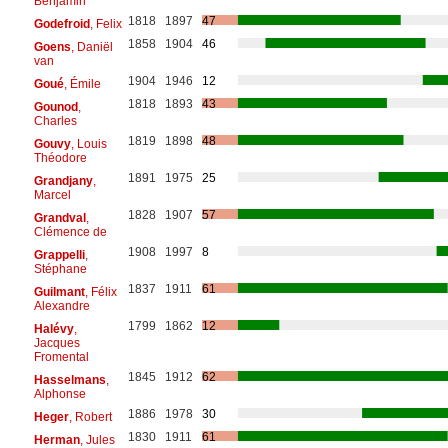
Benjamin
1818
1897
47
Godefroid
, Felix
1858
1904
46
Goens
, Daniël
van
1904
1946
12
Goué
, Émile
1818
1893
43
Gounod
,
Charles
1819
1898
48
Gouvy
, Louis
Théodore
1891
1975
25
Grandjany
,
Marcel
1828
1907
57
Grandval
,
Clémence de
1908
1997
8
Grappelli
,
Stéphane
1837
1911
61
Guilmant
, Félix
Alexandre
1799
1862
12
Halévy
,
Jacques
Fromental
1845
1912
62
Hasselmans
,
Alphonse
1886
1978
30
Heger
, Robert
1830
1911
61
Herman
, Jules