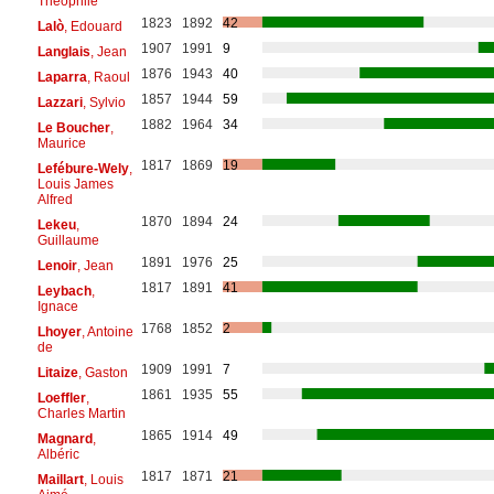
Théophile
1823
1892
42
Lalò
, Edouard
1907
1991
9
Langlais
, Jean
1876
1943
40
Laparra
, Raoul
1857
1944
59
Lazzari
, Sylvio
1882
1964
34
Le Boucher
,
Maurice
1817
1869
19
Lefébure-Wely
,
Louis James
Alfred
1870
1894
24
Lekeu
,
Guillaume
1891
1976
25
Lenoir
, Jean
1817
1891
41
Leybach
,
Ignace
1768
1852
2
Lhoyer
, Antoine
de
1909
1991
7
Litaize
, Gaston
1861
1935
55
Loeffler
,
Charles Martin
1865
1914
49
Magnard
,
Albéric
1817
1871
21
Maillart
, Louis