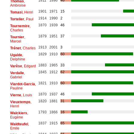
1811
1896
46
Thomas
,
Ambroise
1901
1971
15
Tomasi
, Henri
1914
1990
2
Tortelier
, Paul
1870
1939
46
Tournemire
,
Charles
1879
1951
37
Tournier
,
Marcel
1913
2001
3
Trénet
, Charles
1829
1910
60
Ugalde
,
Delphine
1883
1965
33
Varèse
, Edgard
1845
1912
62
Verdalle
,
Gabriel
1821
1910
60
Viardot-Garcia
,
Pauline
1870
1937
46
Vierne
, Louis
1820
1881
31
Vieuxtemps
,
Henri
1793
1866
16
Walckiers
,
Eugène
1837
1915
65
Waldteufel
,
Emile