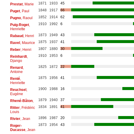
1871
1933
45
Prestat
, Marie
1848
1917
66
Puget
, Paul
1852
1914
62
Pugno
, Raoul
1910
1992
6
Puig-Roget
,
Henriette
1873
1949
43
Rabaud
, Henri
1875
1937
41
Ravel
, Maurice
1807
1880
30
Reber
, Henri
1910
1953
6
Reinhardt
,
Django
1825
1872
22
Renard
,
Antoine
1875
1956
41
Renié
,
Henriette
1900
1988
16
Reuchsel
,
Eugène
1879
1940
37
Rhené-Bâton
,
1834
1891
41
Ritter
, Frédéric
Louis
1896
1987
20
Rivier
, Jean
1873
1954
43
Roger-
Ducasse
, Jean