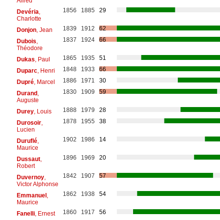
Alfred
1856
1885
29
Devéria
,
Charlotte
1839
1912
62
Donjon
, Jean
1837
1924
66
Dubois
,
Théodore
1865
1935
51
Dukas
, Paul
1848
1933
66
Duparc
, Henri
1886
1971
30
Dupré
, Marcel
1830
1909
59
Durand
,
Auguste
1888
1979
28
Durey
, Louis
1878
1955
38
Durosoir
,
Lucien
1902
1986
14
Duruflé
,
Maurice
1896
1969
20
Dussaut
,
Robert
1842
1907
57
Duvernoy
,
Victor Alphonse
1862
1938
54
Emmanuel
,
Maurice
1860
1917
56
Fanelli
, Ernest