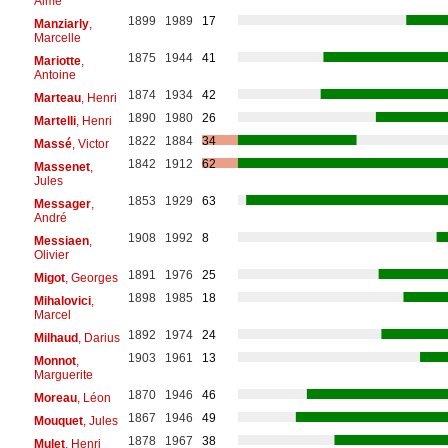
Aimé
1899
1989
17
Manziarly
,
Marcelle
1875
1944
41
Mariotte
,
Antoine
1874
1934
42
Marteau
, Henri
1890
1980
26
Martelli
, Henri
1822
1884
34
Massé
, Victor
1842
1912
62
Massenet
,
Jules
1853
1929
63
Messager
,
André
1908
1992
8
Messiaen
,
Olivier
1891
1976
25
Migot
, Georges
1898
1985
18
Mihalovici
,
Marcel
1892
1974
24
Milhaud
, Darius
1903
1961
13
Monnot
,
Marguerite
1870
1946
46
Moreau
, Léon
1867
1946
49
Mouquet
, Jules
1878
1967
38
Mulet
, Henri