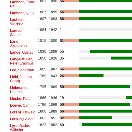
1803
1890
66
Lachner
, Franz
Paul
1807
1895
66
Lachner
, Ignaz
1807
1893
66
Lachner
,
Vinzenz
1884
1942
1
Lampel
,
Samuel
1815
1880
61
Lang
,
Josephine
1830
1889
55
Lange
, Gustav
1850
1926
35
Lange-Müller
,
Peter Erasmus
1805
1887
66
Lee
, Sebastian
1769
1843
24
Lickl
, Johann
Georg
1795
1869
50
Liebmann
,
Helene
1866
1946
19
Lincke
, Paul
1796
1869
50
Loewe
, Carl
1806
1889
66
Lorenz
, Oswald
1801
1851
32
Lortzing
, Albert
1822
1882
60
Lyra
, Justus
Wilhelm