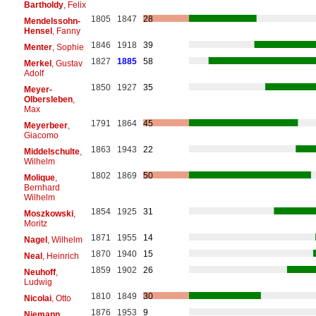
Bartholdy
, Felix
1805
1847
28
Mendelssohn-
Hensel
, Fanny
1846
1918
39
Menter
, Sophie
1827
1885
58
Merkel
, Gustav
Adolf
1850
1927
35
Meyer-
Olbersleben
,
Max
1791
1864
45
Meyerbeer
,
Giacomo
1863
1943
22
Middelschulte
,
Wilhelm
1802
1869
50
Molique
,
Bernhard
Wilhelm
1854
1925
31
Moszkowski
,
Moritz
1871
1955
14
Nagel
, Wilhelm
1870
1940
15
Neal
, Heinrich
1859
1902
26
Neuhoff
,
Ludwig
1810
1849
30
Nicolai
, Otto
1876
1953
9
Niemann
,