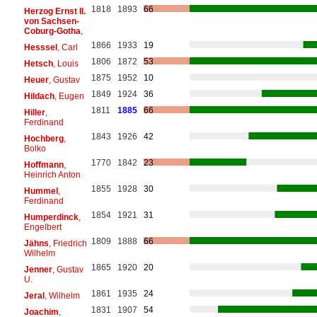
1818
1893
66
Herzog Ernst II.
von Sachsen-
Coburg-Gotha
,
1866
1933
19
Hesssel
, Carl
1806
1872
53
Hetsch
, Louis
1875
1952
10
Heuer
, Gustav
1849
1924
36
Hildach
, Eugen
1811
1885
66
Hiller
,
Ferdinand
1843
1926
42
Hochberg
,
Bolko
1770
1842
23
Hoffmann
,
Heinrich Anton
1855
1928
30
Hummel
,
Ferdinand
1854
1921
31
Humperdinck
,
Engelbert
1809
1888
66
Jähns
, Friedrich
Wilhelm
1865
1920
20
Jenner
, Gustav
U.
1861
1935
24
Jeral
, Wilhelm
1831
1907
54
Joachim
,