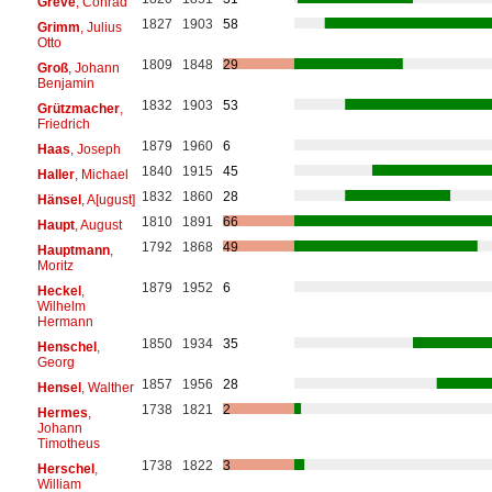
Greve
, Conrad
1827
1903
58
Grimm
, Julius
Otto
1809
1848
29
Groß
, Johann
Benjamin
1832
1903
53
Grützmacher
,
Friedrich
1879
1960
6
Haas
, Joseph
1840
1915
45
Haller
, Michael
1832
1860
28
Hänsel
, A[ugust]
1810
1891
66
Haupt
, August
1792
1868
49
Hauptmann
,
Moritz
1879
1952
6
Heckel
,
Wilhelm
Hermann
1850
1934
35
Henschel
,
Georg
1857
1956
28
Hensel
, Walther
1738
1821
2
Hermes
,
Johann
Timotheus
1738
1822
3
Herschel
,
William