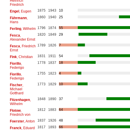
Heinrich
Friedrich
1875
1943
10
Engel
, Eugen
1860
1940
25
Fährmann
,
Hans
1796
1874
55
Ferling
, Wilhelm
1820
1849
29
Fesca
,
Alexander Ernst
1789
1826
7
Fesca
, Friedrich
Ernst
1831
1911
54
Fink
, Christian
1778
1837
18
Fiorillo
,
Federigo
1755
1823
4
Fiorillo
,
Federigo
1773
1829
10
Fischer
,
Michael
Gotthard
1848
1890
37
Fitzenhagen
,
Wilhelm
1812
1883
64
Flotow
,
Friedrich von
1837
1926
48
Foerster
, Anton
1817
1893
66
Franck
, Eduard