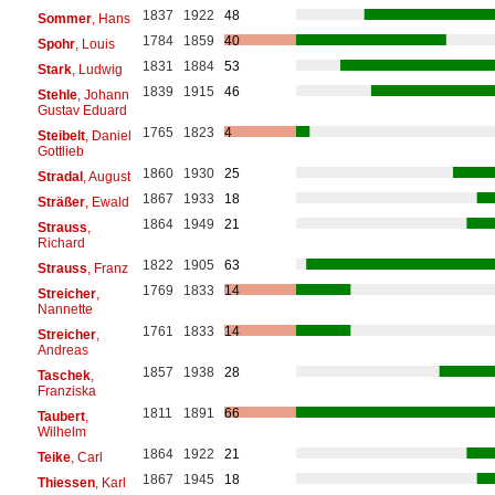
1837
1922
48
Sommer
, Hans
1784
1859
40
Spohr
, Louis
1831
1884
53
Stark
, Ludwig
1839
1915
46
Stehle
, Johann
Gustav Eduard
1765
1823
4
Steibelt
, Daniel
Gottlieb
1860
1930
25
Stradal
, August
1867
1933
18
Sträßer
, Ewald
1864
1949
21
Strauss
,
Richard
1822
1905
63
Strauss
, Franz
1769
1833
14
Streicher
,
Nannette
1761
1833
14
Streicher
,
Andreas
1857
1938
28
Taschek
,
Franziska
1811
1891
66
Taubert
,
Wilhelm
1864
1922
21
Teike
, Carl
1867
1945
18
Thiessen
, Karl