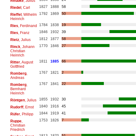
Reubke
, Julius
1827
1888
58
Riedel
, Carl
1792
1869
50
Rieffel
, Wilhelm
Heinrich
1784
1838
19
Ries
, Ferdinand
1846
1932
39
Ries
, Franz
1812
1877
58
Rietz
, Julius
1770
1846
27
Rinck
, Johann
Christian
Heinrich
1811
1885
66
Ritter
, August
Gottfried
1767
1821
2
Romberg
,
Andreas
1767
1841
22
Romberg
,
Bernhard
Heinrich
1855
1932
30
Röntgen
, Julius
1840
1916
45
Rudorff
, Ernst
1844
1919
41
Rüfer
, Philipp
1753
1826
7
Ruppe
,
Christian
Friedrich
1813
1870
51