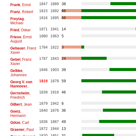
1847
1889
38
Frank
, Ernst
1815
1892
66
Franz
, Robert
1816
1895
66
Freytag
,
Michael
1871
1941
14
Fried
, Oskar
1880
1963
5
Friese
, Ernst
August
1784
1822
3
Gebauer
, Franz
Xaver
1787
1843
24
Gebel
, Franz
Xaver
1846
1903
39
Gelbke
,
Johannes
1819
1878
59
Georg V. von
Hannover
,
1839
1916
46
Gernsheim
,
Friedrich
1879
1942
6
Gilbert
, Jean
1840
1876
36
Goetz
,
Hermann
1836
1887
49
Götze
, Carl
1872
1944
13
Graener
, Paul
1820
1851
31