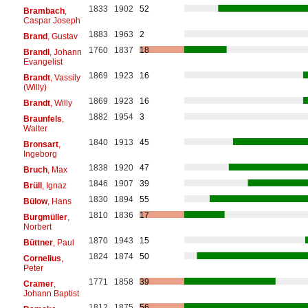
1833
1902
52
Brambach
,
Caspar Joseph
1883
1963
2
Brand
, Gustav
1760
1837
18
Brandl
, Johann
Evangelist
1869
1923
16
Brandt
, Vassily
(Willy)
1869
1923
16
Brandt
, Willy
1882
1954
3
Braunfels
,
Walter
1840
1913
45
Bronsart
,
Ingeborg
1838
1920
47
Bruch
, Max
1846
1907
39
Brüll
, Ignaz
1830
1894
55
Bülow
, Hans
1810
1836
17
Burgmüller
,
Norbert
1870
1943
15
Büttner
, Paul
1824
1874
50
Cornelius
,
Peter
1771
1858
39
Cramer
,
Johann Baptist
1812
1875
56