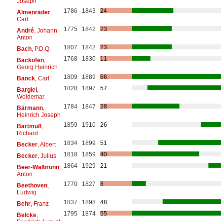
Joseph
1786
1843
24
Almenräder
,
Carl
1775
1842
23
André
, Johann
Anton
1807
1842
23
Bach
, P.D.Q.
1768
1830
11
Backofen
,
Georg Heinrich
1809
1889
66
Banck
, Carl
1828
1897
57
Bargiel
,
Woldemar
1784
1847
28
Bärmann
,
Heinrich Joseph
1859
1910
26
Bartmuß
,
Richard
1834
1899
51
Becker
, Albert
1818
1859
40
Becker
, Julius
1864
1929
21
Beer-Walbrunn
,
Anton
1770
1827
8
Beethoven
,
Ludwig
1837
1898
48
Behr
, Franz
1795
1874
55
Belcke
,