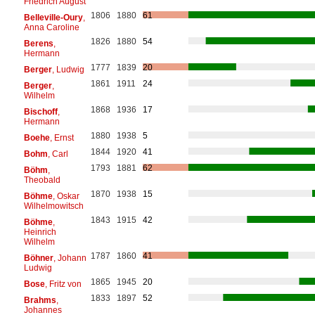
Friedrich August
1806
1880
61
Belleville-Oury
,
Anna Caroline
1826
1880
54
Berens
,
Hermann
1777
1839
20
Berger
, Ludwig
1861
1911
24
Berger
,
Wilhelm
1868
1936
17
Bischoff
,
Hermann
1880
1938
5
Boehe
, Ernst
1844
1920
41
Bohm
, Carl
1793
1881
62
Böhm
,
Theobald
1870
1938
15
Böhme
, Oskar
Wilhelmowitsch
1843
1915
42
Böhme
,
Heinrich
Wilhelm
1787
1860
41
Böhner
, Johann
Ludwig
1865
1945
20
Bose
, Fritz von
1833
1897
52
Brahms
,
Johannes