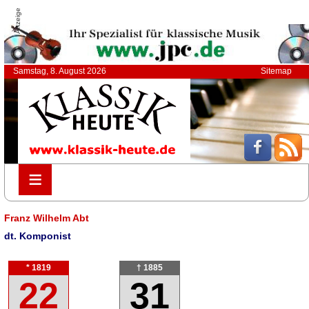
Anzeige
Samstag, 8. August 2026
Sitemap
≡
≡
Franz Wilhelm Abt
dt. Komponist
* 1819
† 1885
22
31