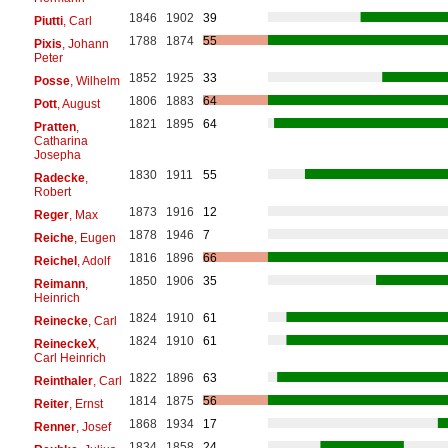
1846
1902
39
Piutti
, Carl
1788
1874
55
Pixis
, Johann
Peter
1852
1925
33
Posse
, Wilhelm
1806
1883
64
Pott
, August
1821
1895
64
Pratten
,
Catharina
Josepha
1830
1911
55
Radecke
,
Robert
1873
1916
12
Reger
, Max
1878
1946
7
Reiche
, Eugen
1816
1896
66
Reichel
, Adolf
1850
1906
35
Reimann
,
Heinrich
1824
1910
61
Reinecke
, Carl
1824
1910
61
ReineckeX
,
Carl Heinrich
1822
1896
63
Reinthaler
, Carl
1814
1875
56
Reiter
, Ernst
1868
1934
17
Renner
, Josef
1834
1858
24