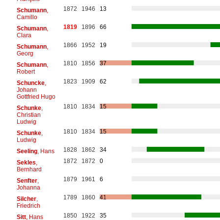
1872
1946
13
Schumann
,
Camillo
1819
1896
66
Schumann
,
Clara
1866
1952
19
Schumann
,
Georg
1810
1856
37
Schumann
,
Robert
1823
1909
62
Schuncke
,
Johann
Gottfried Hugo
1810
1834
15
Schunke
,
Christian
Ludwig
1810
1834
15
Schunke
,
Ludwig
1828
1862
34
Seeling
, Hans
1872
1872
0
Sekles
,
Bernhard
1879
1961
6
Senfter
,
Johanna
1789
1860
41
Silcher
,
Friedrich
1850
1922
35
Sitt
, Hans