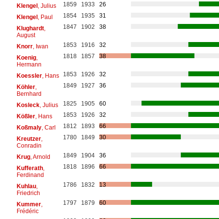
1859
1933
26
Klengel
, Julius
1854
1935
31
Klengel
, Paul
1847
1902
38
Klughardt
,
August
1853
1916
32
Knorr
, Iwan
1818
1857
38
Koenig
,
Hermann
1853
1926
32
Koessler
, Hans
1849
1927
36
Köhler
,
Bernhard
1825
1905
60
Kosleck
, Julius
1853
1926
32
Kößler
, Hans
1812
1893
66
Koßmaly
, Carl
1780
1849
30
Kreutzer
,
Conradin
1849
1904
36
Krug
, Arnold
1818
1896
66
Kufferath
,
Ferdinand
1786
1832
13
Kuhlau
,
Friedrich
1797
1879
60
Kummer
,
Frédéric