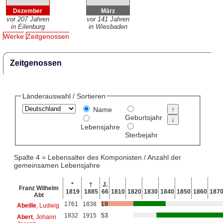
Dezember
März
vor 207 Jahren
vor 141 Jahren
in Eilenburg
in Wiesbaden
Werke
Zeitgenossen
Zeitgenossen
Länderauswahl / Sortieren
Name
Geburtsjahr
Lebensjahre
Sterbejahr
Spalte 4 = Lebensalter des Komponisten / Anzahl der
gemeinsamen Lebensjahre
*
†
J.
Franz Wilhelm
1819
1885
66
1810
1820
1830
1840
1850
1860
187
Abt
1761
1838
19
Abeille
, Ludwig
1832
1915
53
Abert
, Johann