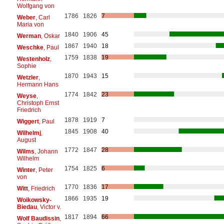
Wolfgang von
1786
1826
7
Weber
, Carl
Maria von
1840
1906
45
Werman
, Oskar
1867
1940
18
Weschke
, Paul
1759
1838
19
Westenholz
,
Sophie
1870
1943
15
Wetzler
,
Hermann Hans
1774
1842
23
Weyse
,
Christoph Ernst
Friedrich
1878
1919
7
Wiggert
, Paul
1845
1908
40
Wilhelmj
,
August
1772
1847
28
Wilms
, Johann
Wilhelm
1754
1825
6
Winter
, Peter
von
1770
1836
17
Witt
, Friedrich
1866
1935
19
Woikowsky-
Biedau
, Victor v.
1817
1894
66
Wolf Baudissin
,