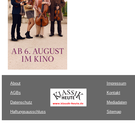
About
Impressum
AGBs
Kontakt
Datenschutz
Mediadaten
Haftungsausschluss
Sitemap