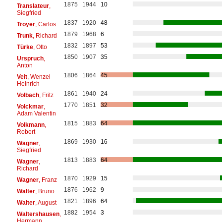
1875
1944
10
Translateur
,
Siegfried
1837
1920
48
Troyer
, Carlos
1879
1968
6
Trunk
, Richard
1832
1897
53
Türke
, Otto
1850
1907
35
Urspruch
,
Anton
1806
1864
45
Veit
, Wenzel
Heinrich
1861
1940
24
Volbach
, Fritz
1770
1851
32
Volckmar
,
Adam Valentin
1815
1883
64
Volkmann
,
Robert
1869
1930
16
Wagner
,
Siegfried
1813
1883
64
Wagner
,
Richard
1870
1929
15
Wagner
, Franz
1876
1962
9
Walter
, Bruno
1821
1896
64
Walter
, August
1882
1954
3
Waltershausen
,
Hermann