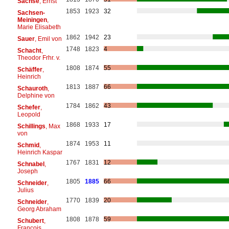
Sachse
, Ernst
1853
1923
32
Sachsen-
Meiningen
,
Marie Elisabeth
1862
1942
23
Sauer
, Emil von
1748
1823
4
Schacht
,
Theodor Frhr. v.
1808
1874
55
Schäffer
,
Heinrich
1813
1887
66
Schauroth
,
Delphine von
1784
1862
43
Schefer
,
Leopold
1868
1933
17
Schillings
, Max
von
1874
1953
11
Schmid
,
Heinrich Kaspar
1767
1831
12
Schnabel
,
Joseph
1805
1885
66
Schneider
,
Julius
1770
1839
20
Schneider
,
Georg Abraham
1808
1878
59
Schubert
,
François