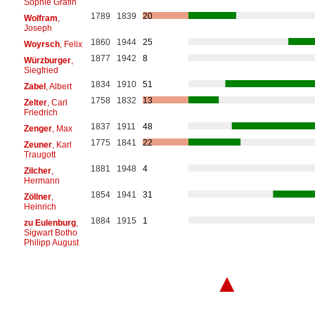
Sophie Gräfin
1789
1839
20
Wolfram
,
Joseph
1860
1944
25
Woyrsch
, Felix
1877
1942
8
Würzburger
,
Siegfried
1834
1910
51
Zabel
, Albert
1758
1832
13
Zelter
, Carl
Friedrich
1837
1911
48
Zenger
, Max
1775
1841
22
Zeuner
, Karl
Traugott
1881
1948
4
Zilcher
,
Hermann
1854
1941
31
Zöllner
,
Heinrich
1884
1915
1
zu Eulenburg
,
Sigwart Botho
Philipp August
▲