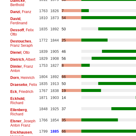
Damcke
,
Berthold
1763
1826
7
Danzi
, Franz
1810
1873
54
David
,
Ferdinand
1835
1892
50
Dessoff
, Felix
Otto
1772
1844
25
Destouches
,
Franz Seraph
1839
1905
46
Dienel
, Otto
1829
1908
56
Dietrich
, Albert
1753
1827
8
Dimler
, Franz
Anton
1804
1892
66
Dorn
, Heinrich
1835
1913
50
Draeseke
, Felix
1767
1838
19
Eck
, Friedrich
1871
1903
14
Eckhold
,
Richard
1848
1925
37
Eilenberg
,
Richard
1766
1854
35
Elsner
, Joseph
Anton Franz
1799
1885
66
Enckhausen
,