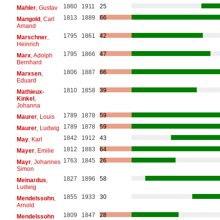
1860
1911
25
Mahler
, Gustav
1813
1889
66
Mangold
, Carl
Amand
1795
1861
42
Marschner
,
Heinrich
1795
1866
47
Marx
, Adolph
Bernhard
1806
1887
66
Marxsen
,
Eduard
1810
1858
39
Mathieux-
Kinkel
,
Johanna
1789
1878
59
Maurer
, Louis
1789
1878
59
Maurer
, Ludwig
1842
1912
43
May
, Karl
1812
1883
64
Mayer
, Emilie
1763
1845
26
Mayr
, Johannes
Simon
1827
1896
58
Meinardus
,
Ludwig
1855
1933
30
Mendelssohn
,
Arnold
1809
1847
28
Mendelssohn