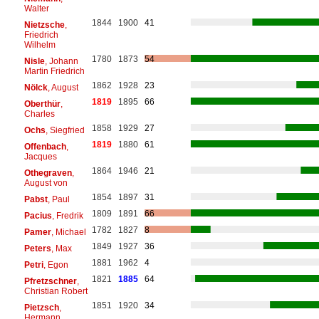
Walter
1844
1900
41
Nietzsche
,
Friedrich
Wilhelm
1780
1873
54
Nisle
, Johann
Martin Friedrich
1862
1928
23
Nölck
, August
1819
1895
66
Oberthür
,
Charles
1858
1929
27
Ochs
, Siegfried
1819
1880
61
Offenbach
,
Jacques
1864
1946
21
Othegraven
,
August von
1854
1897
31
Pabst
, Paul
1809
1891
66
Pacius
, Fredrik
1782
1827
8
Pamer
, Michael
1849
1927
36
Peters
, Max
1881
1962
4
Petri
, Egon
1821
1885
64
Pfretzschner
,
Christian Robert
1851
1920
34
Pietzsch
,
Hermann