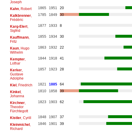
Joseph
1865
1951
20
Kahn
, Robert
1785
1849
30
Kalkbrenner
,
Frédéric
1877
1933
8
Karg-Elert
,
Sigfrid
1855
1934
30
Kauffmann
,
Fritz
1863
1932
22
Kaun
, Hugo
Wilhelm
1844
1918
41
Kempter
,
Lothar
1857
1923
28
Kerker
,
Gustave
Adolphe
1821
1885
64
Kiel
, Friedrich
1810
1858
39
Kinkel
,
Johanna
1823
1903
62
Kirchner
,
Theodor
Fürchtegott
1848
1907
37
Kistler
, Cyrill
1846
1901
39
Kleinmichel
,
Richard