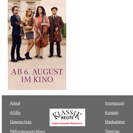
About
Impressum
AGBs
Kontakt
Datenschutz
Mediadaten
Haftungsausschluss
Sitemap