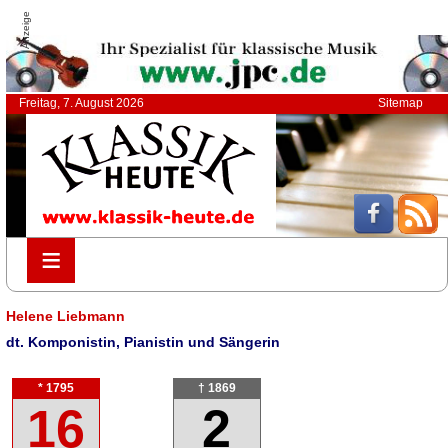
Anzeige
Freitag, 7. August 2026
Sitemap
≡
≡
Helene Liebmann
dt. Komponistin, Pianistin und Sängerin
* 1795
† 1869
16
2