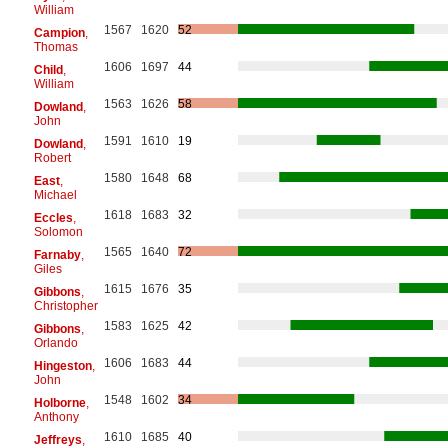
William
1567
1620
52
Campion
,
Thomas
1606
1697
44
Child
,
William
1563
1626
58
Dowland
,
John
1591
1610
19
Dowland
,
Robert
1580
1648
68
East
,
Michael
1618
1683
32
Eccles
,
Solomon
1565
1640
72
Farnaby
,
Giles
1615
1676
35
Gibbons
,
Christopher
1583
1625
42
Gibbons
,
Orlando
1606
1683
44
Hingeston
,
John
1548
1602
34
Holborne
,
Anthony
1610
1685
40
Jeffreys
,