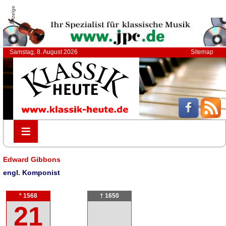
Anzeige
Samstag, 8. August 2026
Sitemap
≡
≡
Edward Gibbons
engl. Komponist
* 1568
† 1650
21