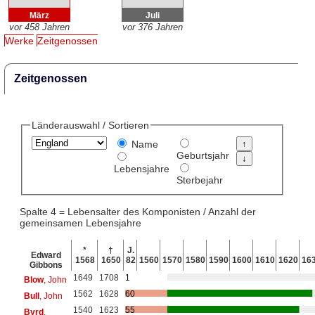
März
Juli
vor 458 Jahren
vor 376 Jahren
Werke
Zeitgenossen
Zeitgenossen
Länderauswahl / Sortieren
Name
Geburtsjahr
Lebensjahre
Sterbejahr
Spalte 4 = Lebensalter des Komponisten / Anzahl der
gemeinsamen Lebensjahre
*
†
J.
Edward
1568
1650
82
1560
1570
1580
1590
1600
1610
1620
16
Gibbons
1649
1708
1
Blow
, John
1562
1628
60
Bull
, John
1540
1623
55
Byrd
,