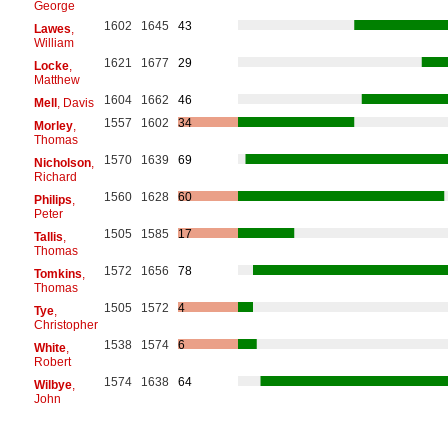
George
1602
1645
43
Lawes
,
William
1621
1677
29
Locke
,
Matthew
1604
1662
46
Mell
, Davis
1557
1602
34
Morley
,
Thomas
1570
1639
69
Nicholson
,
Richard
1560
1628
60
Philips
,
Peter
1505
1585
17
Tallis
,
Thomas
1572
1656
78
Tomkins
,
Thomas
1505
1572
4
Tye
,
Christopher
1538
1574
6
White
,
Robert
1574
1638
64
Wilbye
,
John