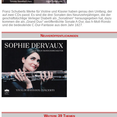
Franz Schuberts Werke für Violine und Klavier haben genau den Umfang, der
auf zwei CDs passt. Es sind die drei Sonaten des Neunzehnjährigen, die der
geschäftstüchtige Verleger Diabelli als „Sonatinen“ herausgegeben hat, dazu
kommen die als „Grand Duo“ veröffentlichte Sonate A-Dur, das h-Moll-Rondo
und die bedeutende C-Dur-Fantasie aus dem Jahr 1827.
Neuveröffentlichungen
Weitere 39 Themen