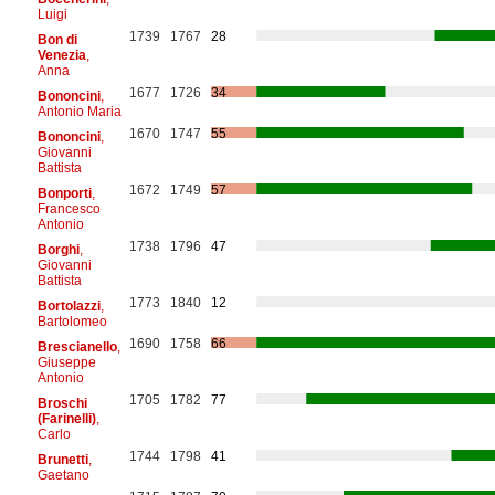
Luigi
1739
1767
28
Bon di
Venezia
,
Anna
1677
1726
34
Bononcini
,
Antonio Maria
1670
1747
55
Bononcini
,
Giovanni
Battista
1672
1749
57
Bonporti
,
Francesco
Antonio
1738
1796
47
Borghi
,
Giovanni
Battista
1773
1840
12
Bortolazzi
,
Bartolomeo
1690
1758
66
Brescianello
,
Giuseppe
Antonio
1705
1782
77
Broschi
(Farinelli)
,
Carlo
1744
1798
41
Brunetti
,
Gaetano