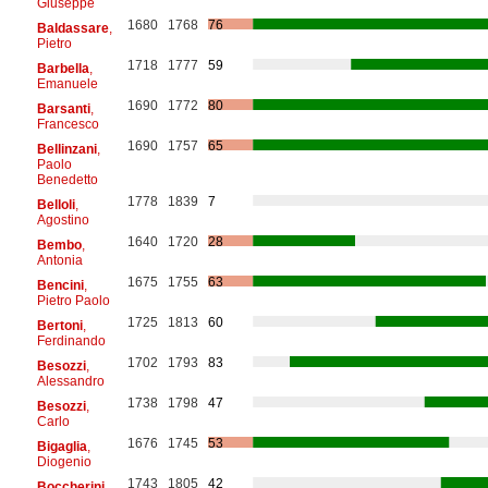
Giuseppe
1680
1768
76
Baldassare
,
Pietro
1718
1777
59
Barbella
,
Emanuele
1690
1772
80
Barsanti
,
Francesco
1690
1757
65
Bellinzani
,
Paolo
Benedetto
1778
1839
7
Belloli
,
Agostino
1640
1720
28
Bembo
,
Antonia
1675
1755
63
Bencini
,
Pietro Paolo
1725
1813
60
Bertoni
,
Ferdinando
1702
1793
83
Besozzi
,
Alessandro
1738
1798
47
Besozzi
,
Carlo
1676
1745
53
Bigaglia
,
Diogenio
1743
1805
42
Boccherini
,