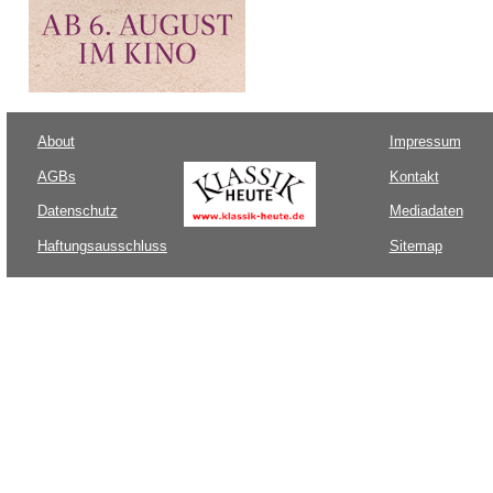
About
Impressum
AGBs
Kontakt
Datenschutz
Mediadaten
Haftungsausschluss
Sitemap