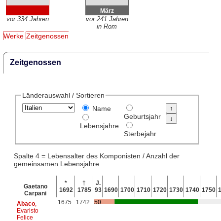
März
vor 334 Jahren
vor 241 Jahren
in Rom
Werke
Zeitgenossen
Zeitgenossen
Länderauswahl / Sortieren
Name
Geburtsjahr
Lebensjahre
Sterbejahr
Spalte 4 = Lebensalter des Komponisten / Anzahl der
gemeinsamen Lebensjahre
*
†
J.
Gaetano
1692
1785
93
1690
1700
1710
1720
1730
1740
1750
Carpani
1675
1742
50
Abaco
,
Evaristo
Felice