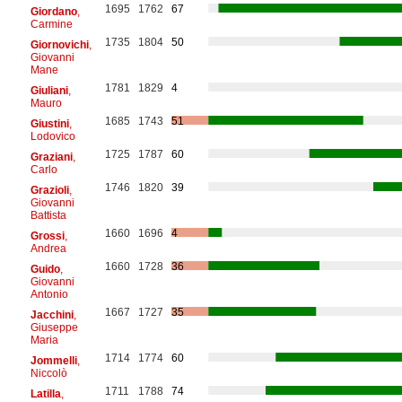
1695
1762
67
Giordano
,
Carmine
1735
1804
50
Giornovichi
,
Giovanni
Mane
1781
1829
4
Giuliani
,
Mauro
1685
1743
51
Giustini
,
Lodovico
1725
1787
60
Graziani
,
Carlo
1746
1820
39
Grazioli
,
Giovanni
Battista
1660
1696
4
Grossi
,
Andrea
1660
1728
36
Guido
,
Giovanni
Antonio
1667
1727
35
Jacchini
,
Giuseppe
Maria
1714
1774
60
Jommelli
,
Niccolò
1711
1788
74
Latilla
,