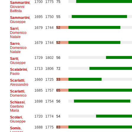
1700
1775
75
Sammartini
,
Giovanni
Battista
1695
1750
55
Sammartini
,
Giuseppe
1679
1744
52
Sarri
,
Domenico
Natale
1679
1744
52
Sarro
,
Domenico
Natale
1729
1802
56
Sarti
,
Giuseppe
1713
1806
72
Scalabrini
,
Paolo
1660
1725
33
Scarlatti
,
Alessandro
1685
1757
65
Scarlatti
,
Domenico
1698
1754
56
Schiassi
,
Gaetano
Maria
1720
1774
54
Scolari
,
Giuseppe
1688
1775
83
Somis
,