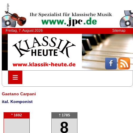
Anzeige
Freitag, 7. August 2026
Sitemap
≡
≡
Gaetano Carpani
ital. Komponist
* 1692
† 1785
8