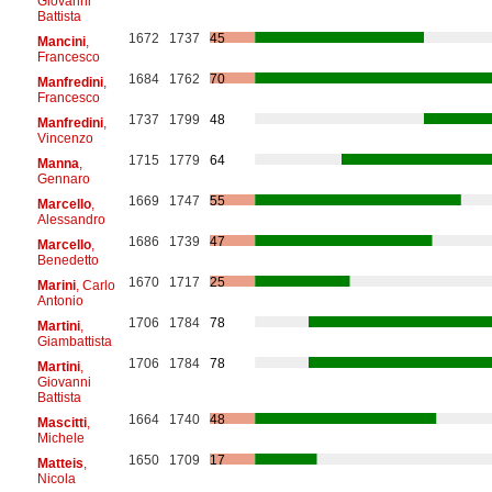
Giovanni
Battista
1672
1737
45
Mancini
,
Francesco
1684
1762
70
Manfredini
,
Francesco
1737
1799
48
Manfredini
,
Vincenzo
1715
1779
64
Manna
,
Gennaro
1669
1747
55
Marcello
,
Alessandro
1686
1739
47
Marcello
,
Benedetto
1670
1717
25
Marini
, Carlo
Antonio
1706
1784
78
Martini
,
Giambattista
1706
1784
78
Martini
,
Giovanni
Battista
1664
1740
48
Mascitti
,
Michele
1650
1709
17
Matteis
,
Nicola