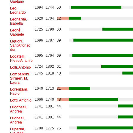
Gaetano
1694
1744
50
Leo
,
Leonardo
1620
1704
12
Leonarda
,
Isabella
1725
1790
60
Leoné
,
Gabriele
1696
1787
89
Liguori
,
Sant'Alfonso
dei
1695
1764
69
Locatelli
,
Pietro Antonio
1724
1802
61
Lolli
, Antonio
1745
1818
40
Lombardini
Sirmen
, M.
Laura
1640
1713
21
Lorenzani
,
Paolo
1666
1740
48
Lotti
, Antonio
1741
1801
44
Lucchesi
,
Andrea
1741
1801
44
Luchesi
,
Andrea
1700
1775
75
Luparini
,