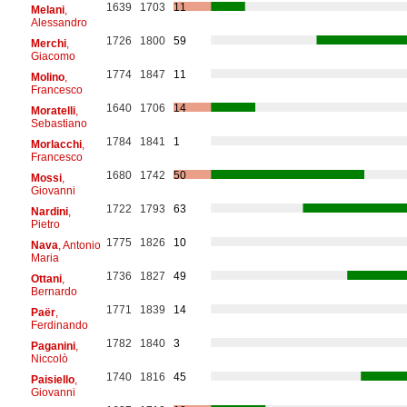
1639
1703
11
Melani
,
Alessandro
1726
1800
59
Merchi
,
Giacomo
1774
1847
11
Molino
,
Francesco
1640
1706
14
Moratelli
,
Sebastiano
1784
1841
1
Morlacchi
,
Francesco
1680
1742
50
Mossi
,
Giovanni
1722
1793
63
Nardini
,
Pietro
1775
1826
10
Nava
, Antonio
Maria
1736
1827
49
Ottani
,
Bernardo
1771
1839
14
Paër
,
Ferdinando
1782
1840
3
Paganini
,
Niccolò
1740
1816
45
Paisiello
,
Giovanni