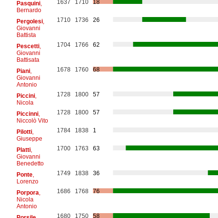
1637
1710
18
Pasquini
,
Bernardo
1710
1736
26
Pergolesi
,
Giovanni
Battista
1704
1766
62
Pescetti
,
Giovanni
Battisata
1678
1760
68
Piani
,
Giovanni
Antonio
1728
1800
57
Piccini
,
Nicola
1728
1800
57
Piccinni
,
Niccolò Vito
1784
1838
1
Pilotti
,
Giuseppe
1700
1763
63
Platti
,
Giovanni
Benedetto
1749
1838
36
Ponte
,
Lorenzo
1686
1768
76
Porpora
,
Nicola
Antonio
1680
1750
58
Porsile
,