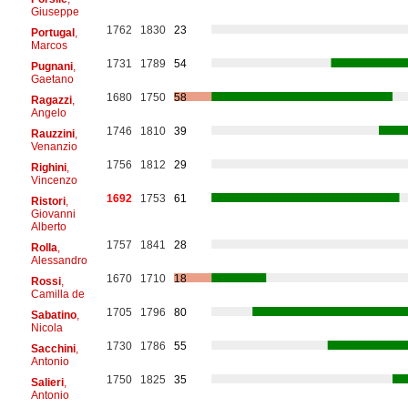
Giuseppe
1762
1830
23
Portugal
,
Marcos
1731
1789
54
Pugnani
,
Gaetano
1680
1750
58
Ragazzi
,
Angelo
1746
1810
39
Rauzzini
,
Venanzio
1756
1812
29
Righini
,
Vincenzo
1692
1753
61
Ristori
,
Giovanni
Alberto
1757
1841
28
Rolla
,
Alessandro
1670
1710
18
Rossi
,
Camilla de
1705
1796
80
Sabatino
,
Nicola
1730
1786
55
Sacchini
,
Antonio
1750
1825
35
Salieri
,
Antonio