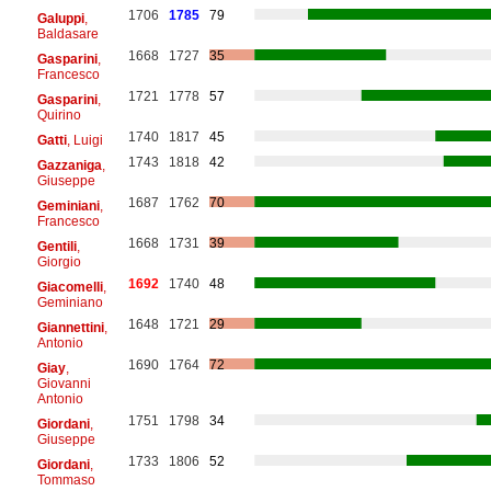
1706
1785
79
Galuppi
,
Baldasare
1668
1727
35
Gasparini
,
Francesco
1721
1778
57
Gasparini
,
Quirino
1740
1817
45
Gatti
, Luigi
1743
1818
42
Gazzaniga
,
Giuseppe
1687
1762
70
Geminiani
,
Francesco
1668
1731
39
Gentili
,
Giorgio
1692
1740
48
Giacomelli
,
Geminiano
1648
1721
29
Giannettini
,
Antonio
1690
1764
72
Giay
,
Giovanni
Antonio
1751
1798
34
Giordani
,
Giuseppe
1733
1806
52
Giordani
,
Tommaso