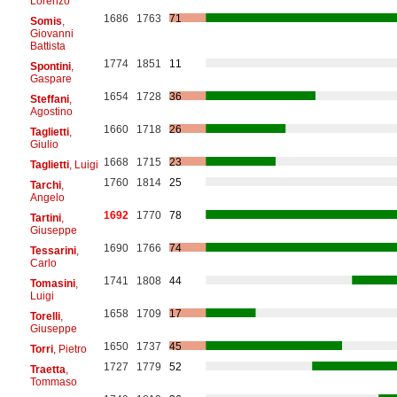
Lorenzo
1686
1763
71
Somis
,
Giovanni
Battista
1774
1851
11
Spontini
,
Gaspare
1654
1728
36
Steffani
,
Agostino
1660
1718
26
Taglietti
,
Giulio
1668
1715
23
Taglietti
, Luigi
1760
1814
25
Tarchi
,
Angelo
1692
1770
78
Tartini
,
Giuseppe
1690
1766
74
Tessarini
,
Carlo
1741
1808
44
Tomasini
,
Luigi
1658
1709
17
Torelli
,
Giuseppe
1650
1737
45
Torri
, Pietro
1727
1779
52
Traetta
,
Tommaso