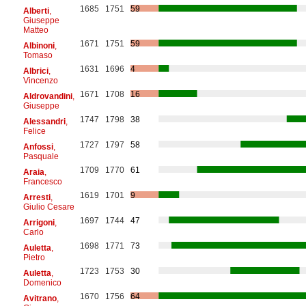
1685
1751
59
Alberti
,
Giuseppe
Matteo
1671
1751
59
Albinoni
,
Tomaso
1631
1696
4
Albrici
,
Vincenzo
1671
1708
16
Aldrovandini
,
Giuseppe
1747
1798
38
Alessandri
,
Felice
1727
1797
58
Anfossi
,
Pasquale
1709
1770
61
Araia
,
Francesco
1619
1701
9
Arresti
,
Giulio Cesare
1697
1744
47
Arrigoni
,
Carlo
1698
1771
73
Auletta
,
Pietro
1723
1753
30
Auletta
,
Domenico
1670
1756
64
Avitrano
,