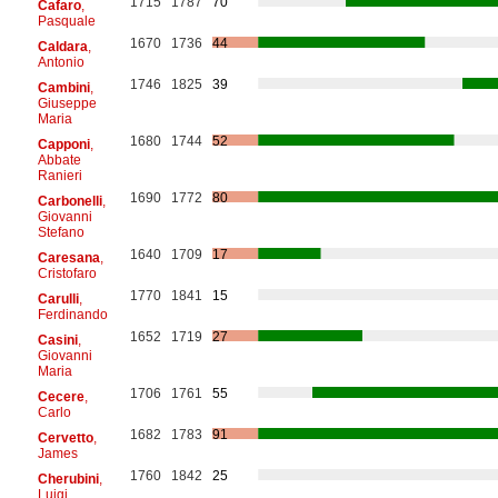
1715
1787
70
Cafaro
,
Pasquale
1670
1736
44
Caldara
,
Antonio
1746
1825
39
Cambini
,
Giuseppe
Maria
1680
1744
52
Capponi
,
Abbate
Ranieri
1690
1772
80
Carbonelli
,
Giovanni
Stefano
1640
1709
17
Caresana
,
Cristofaro
1770
1841
15
Carulli
,
Ferdinando
1652
1719
27
Casini
,
Giovanni
Maria
1706
1761
55
Cecere
,
Carlo
1682
1783
91
Cervetto
,
James
1760
1842
25
Cherubini
,
Luigi