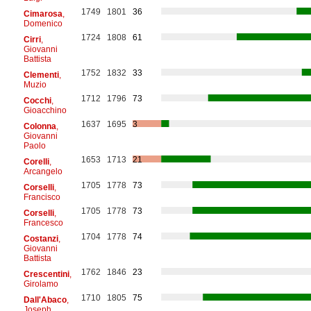
1749
1801
36
Cimarosa
,
Domenico
1724
1808
61
Cirri
,
Giovanni
Battista
1752
1832
33
Clementi
,
Muzio
1712
1796
73
Cocchi
,
Gioacchino
1637
1695
3
Colonna
,
Giovanni
Paolo
1653
1713
21
Corelli
,
Arcangelo
1705
1778
73
Corselli
,
Francisco
1705
1778
73
Corselli
,
Francesco
1704
1778
74
Costanzi
,
Giovanni
Battista
1762
1846
23
Crescentini
,
Girolamo
1710
1805
75
Dall'Abaco
,
Joseph