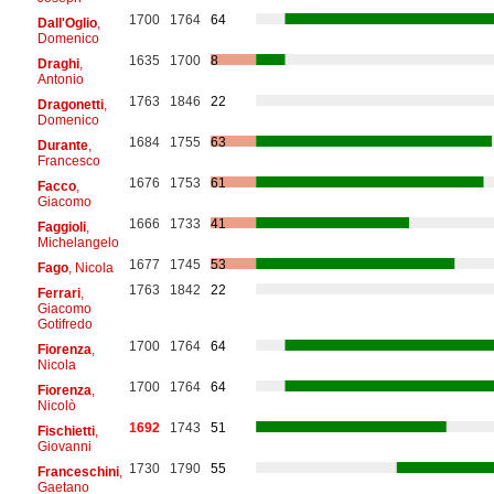
1700
1764
64
Dall'Oglio
,
Domenico
1635
1700
8
Draghi
,
Antonio
1763
1846
22
Dragonetti
,
Domenico
1684
1755
63
Durante
,
Francesco
1676
1753
61
Facco
,
Giacomo
1666
1733
41
Faggioli
,
Michelangelo
1677
1745
53
Fago
, Nicola
1763
1842
22
Ferrari
,
Giacomo
Gotifredo
1700
1764
64
Fiorenza
,
Nicola
1700
1764
64
Fiorenza
,
Nicolò
1692
1743
51
Fischietti
,
Giovanni
1730
1790
55
Franceschini
,
Gaetano