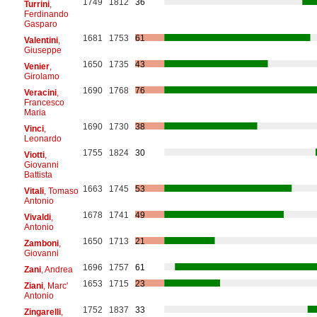
1749
1812
36
Turrini
,
Ferdinando
Gasparo
1681
1753
61
Valentini
,
Giuseppe
1650
1735
43
Venier
,
Girolamo
1690
1768
76
Veracini
,
Francesco
Maria
1690
1730
38
Vinci
,
Leonardo
1755
1824
30
Viotti
,
Giovanni
Battista
1663
1745
53
Vitali
, Tomaso
Antonio
1678
1741
49
Vivaldi
,
Antonio
1650
1713
21
Zamboni
,
Giovanni
1696
1757
61
Zani
, Andrea
1653
1715
23
Ziani
, Marc'
Antonio
1752
1837
33
Zingarelli
,