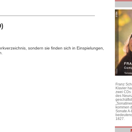
)
rkverzeichnis, sondern sie finden sich in Einspielungen,
n.
Franz Sch
Klavier h
zwei CDs 
des Neunz
geschäftst
„Sonatine
kommen di
Sonate A-
bedeutend
1827.