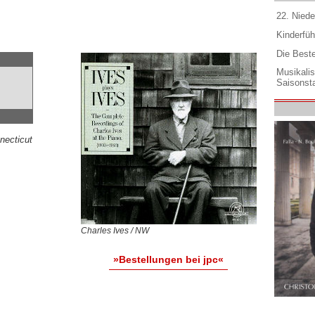
22. Niede
Kinderfüh
Die Best
Musikali
Saisonsta
necticut
Charles Ives / NW
»Bestellungen bei jpc«