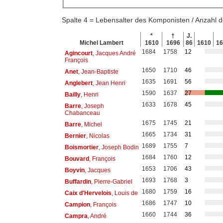
Spalte 4 = Lebensalter des Komponisten / Anzahl
*
†
J.
Michel Lambert
1610
1696
86
1610
1
1684
1758
12
Agincourt
, Jacques André
François
1650
1710
46
Anet
, Jean-Baptiste
1635
1691
56
Anglebert
, Jean Henri
1590
1637
27
Bailly
, Henri
1633
1678
45
Barre
, Joseph
Chabanceau
1675
1745
21
Barre
, Michel
1665
1734
31
Bernier
, Nicolas
1689
1755
7
Boismortier
, Joseph Bodin
1684
1760
12
Bouvard
, François
1653
1706
43
Boyvin
, Jacques
1693
1768
3
Buffardin
, Pierre-Gabriel
1680
1759
16
Caix d'Hervelois
, Louis de
1686
1747
10
Campion
, François
1660
1744
36
Campra
, André