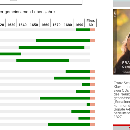
 der gemeinsamen Lebensjahre
Eintr.
620
1630
1640
1650
1660
1670
1680
1690
60
Franz Sch
Klavier h
zwei CDs 
des Neunz
geschäftst
„Sonatine
kommen di
Sonate A-
bedeutend
1827.