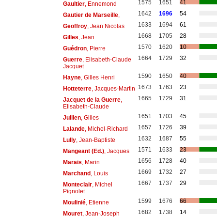
1575
1651
41
Gaultier
, Ennemond
1642
1696
54
Gautier de Marseille
,
1633
1694
61
Geoffroy
, Jean Nicolas
1668
1705
28
Gilles
, Jean
1570
1620
10
Guédron
, Pierre
1664
1729
32
Guerre
, Elisabeth-Claude
Jacquet
1590
1650
40
Hayne
, Gilles Henri
1673
1763
23
Hotteterre
, Jacques-Martin
1665
1729
31
Jacquet de la Guerre
,
Elisabeth-Claude
1651
1703
45
Jullien
, Gilles
1657
1726
39
Lalande
, Michel-Richard
1632
1687
55
Lully
, Jean-Baptiste
1571
1633
23
Mangeant (Ed.)
, Jacques
1656
1728
40
Marais
, Marin
1669
1732
27
Marchand
, Louis
1667
1737
29
Monteclair
, Michel
Pignolet
1599
1676
66
Moulinié
, Etienne
1682
1738
14
Mouret
, Jean-Joseph