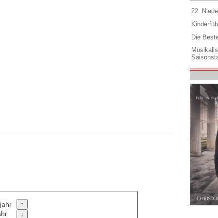
22. Niede
Kinderfüh
Die Best
Musikali
Saisonsta
jahr
ahr