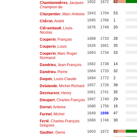
1602
1672
62
Chambonnières
, Jacques
Champion de
1643
1704
53
Charpentier
, Marc-Antoine
1695
1766
1
Chéron
, André
1676
1749
20
Clérambault
, Louis-
Nicolas
1668
1733
28
Couperin
, François
1626
1661
35
Couperin
, Louis
1663
1734
33
Couperin
, Marc Roger
Normand
1682
1738
14
Dandrieu
, Jean-François
1664
1733
32
Dandrieu
, Pierre
1694
1772
2
Daquin
, Louis-Claude
1657
1726
39
Delalande
, Michel-Richard
1661
1741
35
Desmarest
, Henry
1667
1740
29
Dieupart
, Charles François
1680
1756
16
Dornel
, Antoine
1649
1696
47
Farinel
, Michel
1666
1746
30
Ferté
, Charles-François
Grégoire
1603
1672
62
Gaultier
, Denis