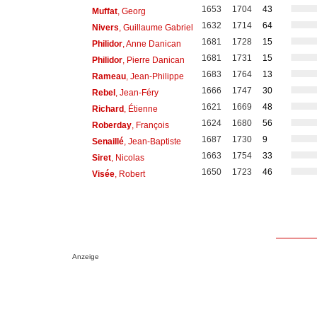
1653
1704
43
Muffat
, Georg
1632
1714
64
Nivers
, Guillaume Gabriel
1681
1728
15
Philidor
, Anne Danican
1681
1731
15
Philidor
, Pierre Danican
1683
1764
13
Rameau
, Jean-Philippe
1666
1747
30
Rebel
, Jean-Féry
1621
1669
48
Richard
, Étienne
1624
1680
56
Roberday
, François
1687
1730
9
Senaillé
, Jean-Baptiste
1663
1754
33
Siret
, Nicolas
1650
1723
46
Visée
, Robert
Anzeige