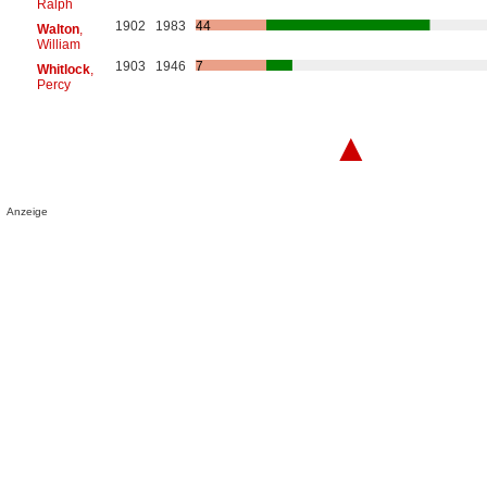
Ralph
1902
1983
44
Walton
,
William
1903
1946
7
Whitlock
,
Percy
▲
Anzeige