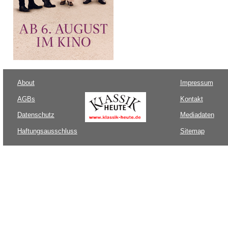
About
Impressum
AGBs
Kontakt
Datenschutz
Mediadaten
Haftungsausschluss
Sitemap