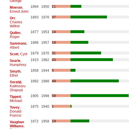
George
1894
1950
11
Moeran
,
Ernest John
1893
1976
37
Orr
,
Charles
Wilfrid
1877
1953
14
Quilter
,
Roger
1886
1957
18
Sammons
,
Albert
1879
1970
31
Scott
, Cyril
1915
1982
43
Searle
,
Humphrey
1858
1944
5
Smyth
,
Ethel
1892
1988
49
Sorabji
,
Kaikhosru
Shapurji
1905
1998
59
Tippett
,
Michael
1875
1940
1
Tovey
,
Donald
Francis
1872
1958
19
Vaughan
Williams
,