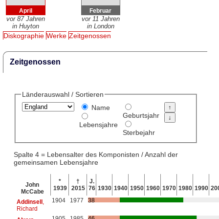
April
Februar
vor 87 Jahren
vor 11 Jahren
in Huyton
in London
Diskographie
Werke
Zeitgenossen
Zeitgenossen
Länderauswahl / Sortieren
Name
Geburtsjahr
Lebensjahre
Sterbejahr
Spalte 4 = Lebensalter des Komponisten / Anzahl der
gemeinsamen Lebensjahre
*
†
J.
John
1939
2015
76
1930
1940
1950
1960
1970
1980
1990
20
McCabe
1904
1977
38
Addinsell
,
Richard
1905
1985
46