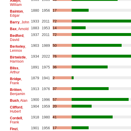
Alwyn
,
William
1880
1956
17
Bainton
,
Edgar
1933
2011
72
Barry
, John
1883
1953
14
Bax
, Arnold
1937
2011
72
Bedford
,
David
1903
1989
50
Berkeley
,
Lennox
1934
2022
76
Birtwistle
,
Harrison
1891
1975
36
Bliss
,
Arthur
1879
1941
2
Bridge
,
Frank
1913
1976
37
Britten
,
Benjamin
1900
1996
57
Bush
, Alan
1904
1959
20
Clifford
,
Hubert
1918
1980
41
Cordell
,
Frank
1901
1956
17
Finzi
,