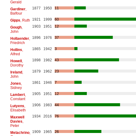
Gerald
1877
1950
11
Gardiner
,
Balfour
1921
1999
60
Gipps
, Ruth
1903
1951
12
Gough
,
John
1896
1976
37
Hollaender
,
Friedrich
1865
1942
3
Hollins
,
Alfred
1898
1982
43
Howell
,
Dorothy
1879
1962
23
Ireland
,
John
1861
1946
7
Jones
,
Sidney
1905
1951
12
Lambert
,
Constant
1906
1983
44
Lutyens
,
Elisabeth
1934
2016
76
Maxwell
Davies
,
Peter
1909
1965
26
Melachrino
,