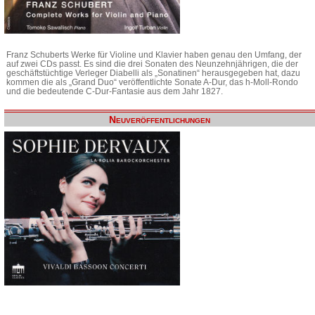
Franz Schuberts Werke für Violine und Klavier haben genau den Umfang, der
auf zwei CDs passt. Es sind die drei Sonaten des Neunzehnjährigen, die der
geschäftstüchtige Verleger Diabelli als „Sonatinen“ herausgegeben hat, dazu
kommen die als „Grand Duo“ veröffentlichte Sonate A-Dur, das h-Moll-Rondo
und die bedeutende C-Dur-Fantasie aus dem Jahr 1827.
Neuveröffentlichungen