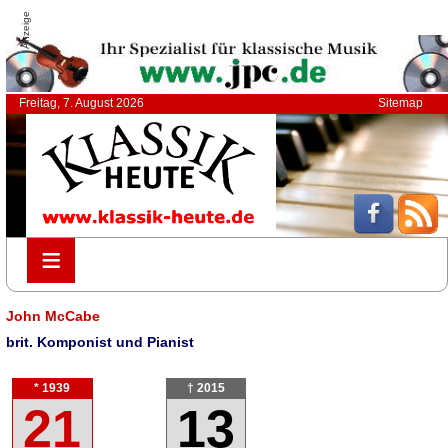
Anzeige
Freitag, 7. August 2026
Sitemap
≡
≡
John McCabe
brit. Komponist und Pianist
* 1939
† 2015
21
13